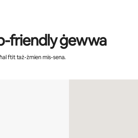
b-friendly ġewwa
 għal ftit taż-żmien mis-sena.