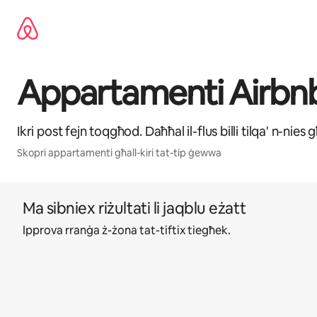
Aqbeż
għall-
kontenut
Appartamenti Airbn
Ikri post fejn toqgħod. Daħħal il-flus billi tilqa' n-nies
Skopri appartamenti għall-kiri tat-tip ġewwa
Ma sibniex riżultati li jaqblu eżatt
Ipprova rranġa ż-żona tat-tiftix tiegħek.