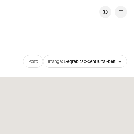
Post:
Irranġa:
L-eqreb taċ-ċentru tal-belt