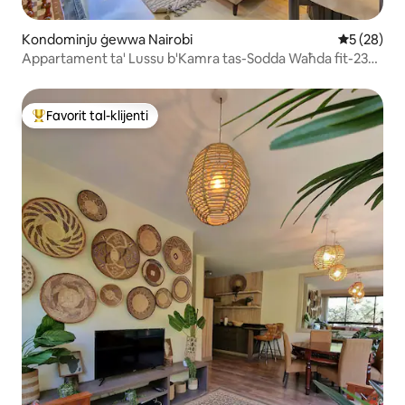
Kondominju ġewwa Nairobi
Rating med
5 (28)
Appartament ta' Lussu b'Kamra tas-Sodda Waħda fit-23
Sular | Veduti tal-Orizzont u Qrib il-GTC
Favorit tal-klijenti
Wieħed mill-aqwa favoriti tal-klijenti