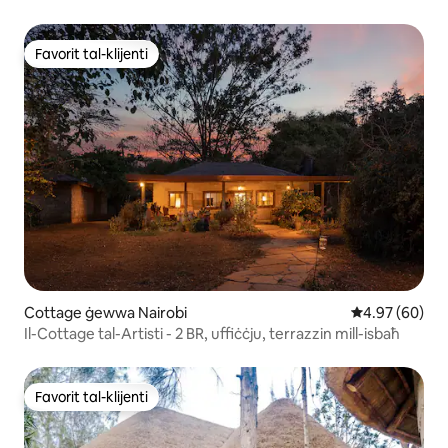
Favorit tal-klijenti
Favorit tal-klijenti
Cottage ġewwa Nairobi
Rating medju 
4.97 (60)
Il-Cottage tal-Artisti - 2 BR, uffiċċju, terrazzin mill-isbaħ
Favorit tal-klijenti
Favorit tal-klijenti