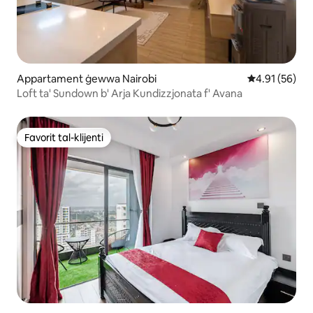
Appartament ġewwa Nairobi
Rating medju 
4.91 (56)
Loft ta' Sundown b' Arja Kundizzjonata f' Avana
Favorit tal-klijenti
Favorit tal-klijenti