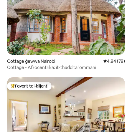
Cottage ġewwa Nairobi
Rating medju 
4.94 (79)
Cottage - Afrocentrika: it-tħadd ta 'ommani
Favorit tal-klijenti
Wieħed mill-aqwa favoriti tal-klijenti