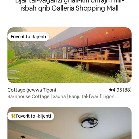
Djar tal-vaganzi għall-kiri oħrajn mill-
isbaħ qrib Galleria Shopping Mall
Favorit tal-klijenti
Favorit tal-klijenti
Cottage ġewwa Tigoni
Rating medju 
4.95 (88)
Barnhouse Cottage | Sauna | Banju tal-fwar f'Tigoni
Favorit tal-klijenti
Wieħed mill-aqwa favoriti tal-klijenti