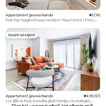
Appartament ġewwa Nairobi
Rating med
5 (14)
Post fejn toqgħod lussuż modern | Yaya Centre | Pool u
Żona tal-Logħob
Favorit tal-klijenti
Favorit tal-klijenti
Appartament ġewwa Nairobi
Rating medju 
4.95 (57)
Lux 2BR /w Pool, Kumdità għall-Familja u Kumditajiet
Soċjali