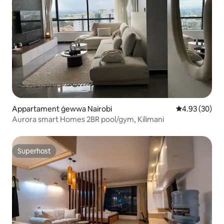
Appartament ġewwa Nairobi
Rating medju 
4.93 (30)
Aurora smart Homes 2BR pool/gym, Kilimani
Superhost
Superhost