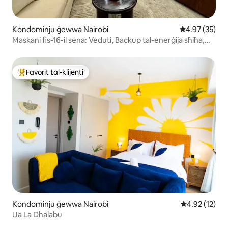
Kondominju ġewwa Nairobi
Rating medju 
4.97 (35)
Maskani fis-16-il sena: Veduti, Backup tal-enerġija sħiħa,
Pool
Favorit tal-klijenti
Wieħed mill-aqwa favoriti tal-klijenti
Kondominju ġewwa Nairobi
Rating medju 
4.92 (12)
Ua La Dhalabu