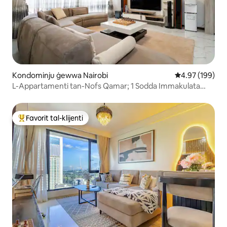
Kondominju ġewwa Nairobi
Rating medju t
4.97 (199)
L-Appartamenti tan-Nofs Qamar; 1 Sodda Immakulata
Kondominju
Favorit tal-klijenti
Wieħed mill-aqwa favoriti tal-klijenti