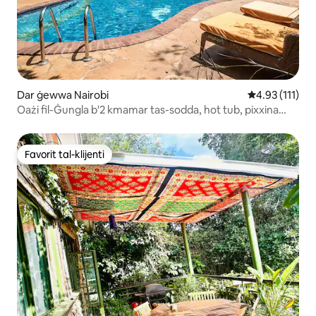
Dar ġewwa Nairobi
Rating medju t
4.93 (111)
Oażi fil-Ġungla b'2 kmamar tas-sodda, hot tub, pixxina
msaħħna, pickleball
Favorit tal-klijenti
Favorit tal-klijenti