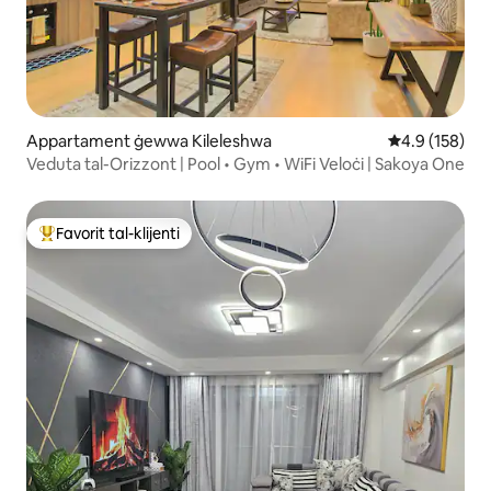
Appartament ġewwa Kileleshwa
Rating medju 
4.9 (158)
Veduta tal-Orizzont | Pool • Gym • WiFi Veloċi | Sakoya One
Favorit tal-klijenti
Wieħed mill-aqwa favoriti tal-klijenti