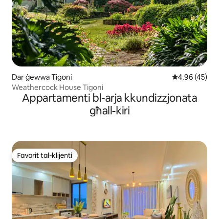
Dar ġewwa Tigoni
Rating medju 
4.96 (45)
Weathercock House Tigoni
Appartamenti bl-arja kkundizzjonata
għall-kiri
Favorit tal-klijenti
Favorit tal-klijenti