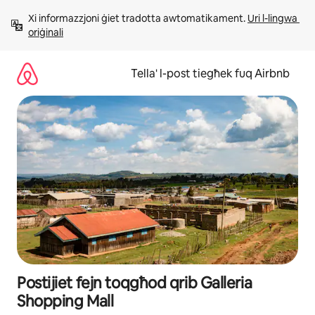
Aqbeż
Xi informazzjoni ġiet tradotta awtomatikament. 
Uri l-lingwa 
għall-
oriġinali
kontenut
Tella' l-post tiegħek fuq Airbnb
Postijiet fejn toqgħod qrib Galleria
Shopping Mall