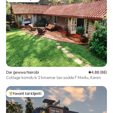
Favorit tal-klijenti
Dar ġewwa Nairobi
Rating medju t
4.88 (88)
Cottage komdu b '2 kmamar tas-sodda f' Mwitu, Karen
Favorit tal-klijenti
Wieħed mill-aqwa favoriti tal-klijenti