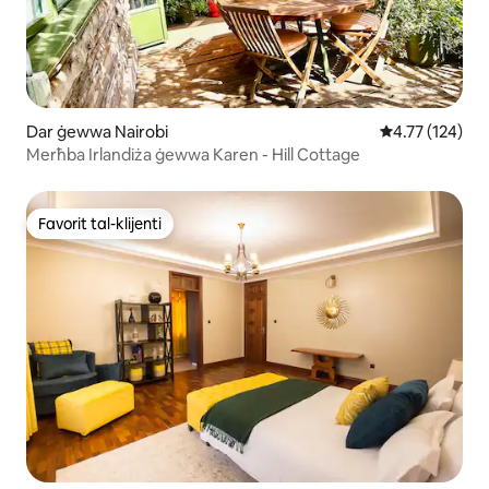
Dar ġewwa Nairobi
Rating medju t
4.77 (124)
Merħba Irlandiża ġewwa Karen - Hill Cottage
Favorit tal-klijenti
Favorit tal-klijenti