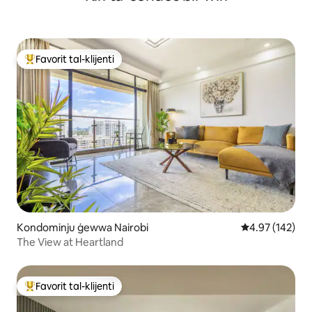
Favorit tal-klijenti
Wieħed mill-aqwa favoriti tal-klijenti
Kondominju ġewwa Nairobi
Rating medju t
4.97 (142)
The View at Heartland
Favorit tal-klijenti
Wieħed mill-aqwa favoriti tal-klijenti