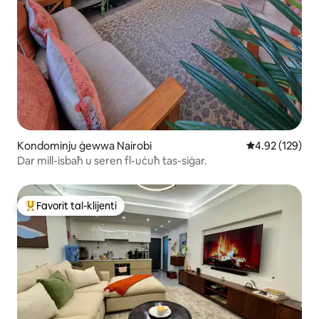
Kondominju ġewwa Nairobi
Rating medju t
4.92 (129)
Dar mill-isbaħ u seren fl-uċuħ tas-siġar.
Favorit tal-klijenti
Wieħed mill-aqwa favoriti tal-klijenti