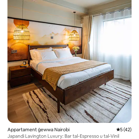
Appartament ġewwa Nairobi
Rating med
5 (42)
Japandi Lavington Luxury: Bar tal-Espresso u tal-Vinil