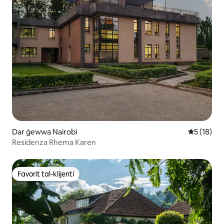
Dar ġewwa Nairobi
Rating med
5 (18)
Residenza Rhema Karen
Favorit tal-klijenti
Favorit tal-klijenti