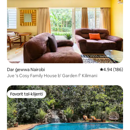
Dar ġewwa Nairobi
Rating medju t
4.94 (186)
Jue 's Cosy Family House b' Garden f' Kilimani
Favorit tal-klijenti
Favorit tal-klijenti