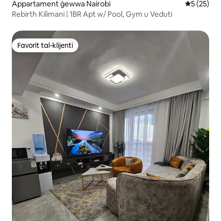
Appartament ġewwa Nairobi
Rating med
5 (25)
Rebirth Kilimani | 1BR Apt w/ Pool, Gym u Veduti
Favorit tal-klijenti
Favorit tal-klijenti