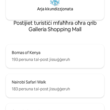
Arja kkundizzjonata
Роѕtіјіеt turіѕtіċі mfаħħrа оħrа qrіb
Galleria Shopping Mall
Bomas of Kenya
193 persuna tal-post jissuġġeruh
Nairobi Safari Walk
183 persuna tal-post jissuġġeruh