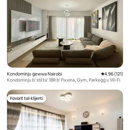
Kondominju ġewwa Nairobi
Rating medju t
4.96 (121)
Kondominju b' stil ta' 1BR b' Pixxina, Gym, Parkeġġ u Wi-Fi
Favorit tal-klijenti
Favorit tal-klijenti