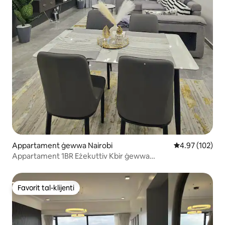
Appartament ġewwa Nairobi
Rating medju t
4.97 (102)
Appartament 1BR Eżekuttiv Kbir ġewwa
Lavington/Kilimani
Favorit tal-klijenti
Favorit tal-klijenti