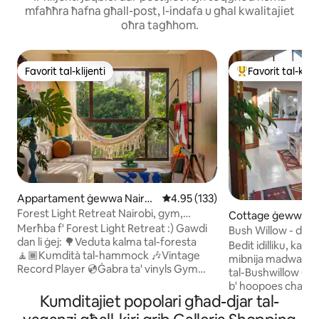
mfaħħra ħafna għall-post, l-indafa u għal kwalitajiet
oħra tagħhom.
Favorit tal-klijenti
Favorit tal-klije
Favorit tal-klijenti
Wieħed mill-aqwa f
Appartament ġewwa Nairo
Rating medju ta' 4.95 minn 5, s
4.95 (133)
bi
Forest Light Retreat Nairobi, gym,
Cottage ġewwa Na
pixxina
Merħba f' Forest Light Retreat :) Gawdi
Bush Willow - dawl 
dan li ġej: 🌳Veduta kalma tal-foresta
moħbi.
Bedit idilliku, kam
🧘🏾Kumdità tal-hammock 🎶Vintage
mibnija madwar si
Record Player 💿Ġabra ta' vinyls Gym
tal-Bushwillow (Com
mgħammar b'🏋🏾‍♀️ kollox 🏊🏼‍♀️ Pixxina
b' hoopoes chatteri
msaħħna 🎱Imwejjed tal-pixxini 🏓Ping
Kumditajiet popolari għad-djar tal-
għall-iljieli ta' Nairo
Pong spazju 💼tax-xogħol 🚀Wifi Tajjeb
elettriku, inverter