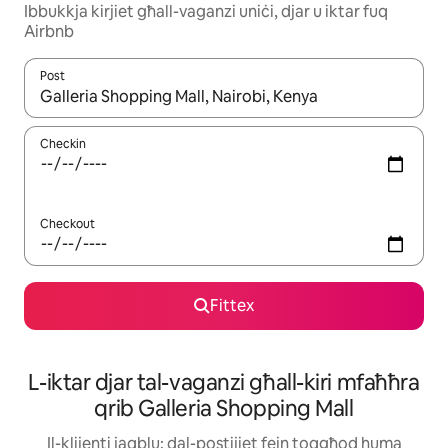
Ibbukkja kirjiet għall-vaganzi uniċi, djar u iktar fuq
Airbnb
Post
Meta r-riżultati jkunu disponibbli, tista' tmur minn riżultat għall-ie
Checkin
Checkout
Fittex
L-iktar djar tal-vaganzi għall-kiri mfaħħra
qrib Galleria Shopping Mall
Il-klijenti jaqblu: dal-postijiet fejn toqgħod huma