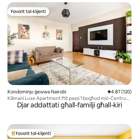
Favorit tal-klijenti
Favorit tal-klijenti
Kondominju ġewwa Nairobi
Rating medju t
4.87 (120)
Kilimani Luxe Apartment ftit passi 'l bogħod miċ-Ċentru
Djar addattati għall-familji għall-kiri
Yaya
Favorit tal-klijenti
Wieħed mill-aqwa favoriti tal-klijenti