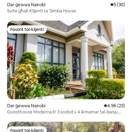
Dar ġewwa Nairobi
Rating med
5 (30)
Suite għall-Klijenti ta 'Simba House
Favorit tal-klijenti
Favorit tal-klijenti
Dar ġewwa Nairobi
Rating medju 
4.96 (23)
Guesthouse Moderna b' 3 sodod u 4 ikmamar tal-banju
ġewwa RUNDA
Favorit tal-klijenti