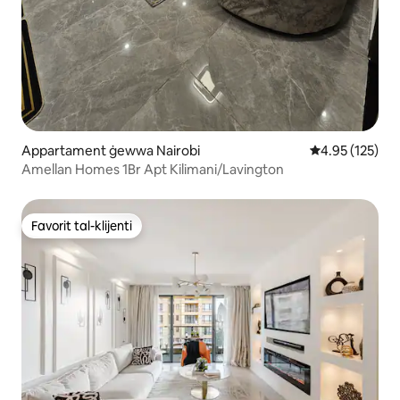
Appartament ġewwa Nairobi
Rating medju t
4.95 (125)
Amellan Homes 1Br Apt Kilimani/Lavington
Favorit tal-klijenti
Favorit tal-klijenti