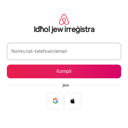
Aqbeż
għall-
kontenut
Idħol jew irreġistra
Numru tat-telefown/email
Kompli
jew