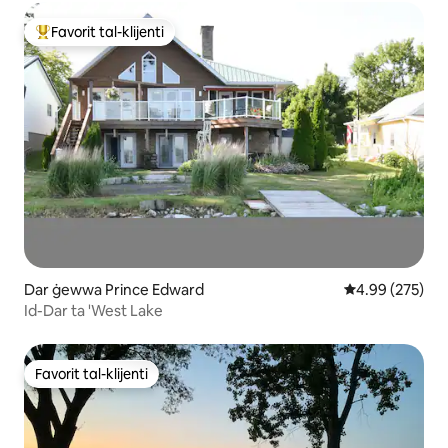
Favorit tal-klijenti
Wieħed mill-aqwa favoriti tal-klijenti
Dar ġewwa Prince Edward
Rating medju t
4.99 (275)
Id-Dar ta 'West Lake
Favorit tal-klijenti
Favorit tal-klijenti