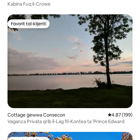
Kabina Fuq il-Crowe
Favorit tal-klijenti
Favorit tal-klijenti
Cottage ġewwa Consecon
Rating medju t
4.87 (199)
Vaganza Privata qrib il-Lag fil-Kontea ta 'Prince Edward