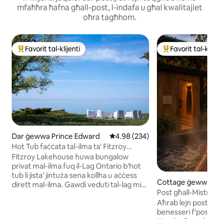
mfaħħra ħafna għall-post, l-indafa u għal kwalitajiet
oħra tagħhom.
Favorit tal-klijenti
Favorit tal-klije
Wieħed mill-aqwa favoriti tal-klijenti
Wieħed mill-aqwa f
Dar ġewwa Prince Edward
Rating medju ta' 4.98 minn 5, sk
4.98 (234)
Hot Tub faċċata tal-ilma ta' Fitzroy
Lakehouse
Fitzroy Lakehouse huwa bungalow
privat mal-ilma fuq il-Lag Ontario b'hot
tub li jista' jintuża sena kollha u aċċess
Cottage ġewwa C
dirett mal-ilma. Gawdi veduti tal-lag miż-
Post għall-Mistrieħ
żona tas-salott ewlenija u l-kamra tas-
Koppji: Banju Sħun
Aħrab lejn post fe
sodda ewlenija, kif ukoll bajja privata ta'
benesseri f'post storiku. Des
60 metru fuq il-blat bi t-taraġ staġonali li