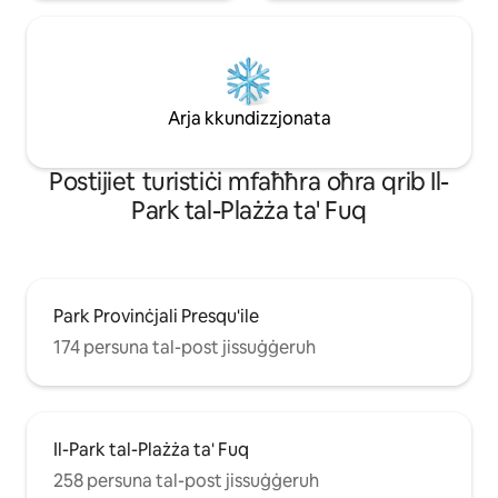
Arja kkundizzjonata
Роѕtіјіеt turіѕtіċі mfаħħrа оħrа qrіb Il-
Park tal-Plażża ta' Fuq
Park Provinċjali Presqu'ile
174 persuna tal-post jissuġġeruh
Il-Park tal-Plażża ta' Fuq
258 persuna tal-post jissuġġeruh