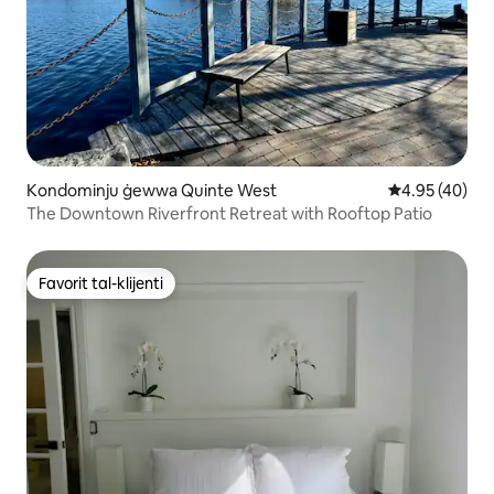
Kondominju ġewwa Quinte West
Rating medju 
4.95 (40)
The Downtown Riverfront Retreat with Rooftop Patio
Favorit tal-klijenti
Favorit tal-klijenti