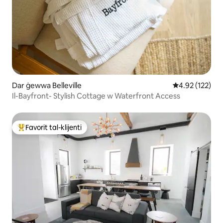
Dar ġewwa Belleville
Rating medju t
4.92 (122)
Il-Bayfront- Stylish Cottage w Waterfront Access
Favorit tal-klijenti
Wieħed mill-aqwa favoriti tal-klijenti