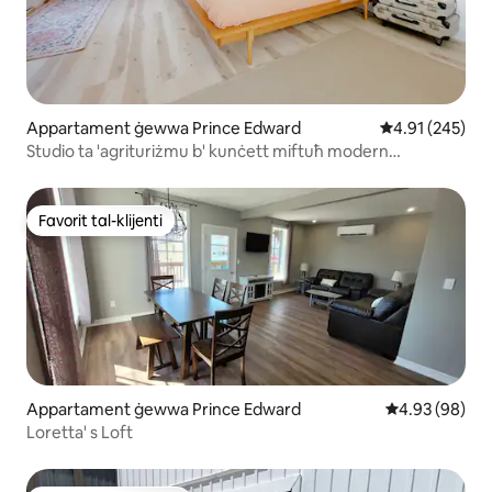
Appartament ġewwa Prince Edward
Rating medju t
4.91 (245)
Studio ta 'agrituriżmu b' kunċett miftuħ modern
w/parking
Favorit tal-klijenti
Favorit tal-klijenti
Appartament ġewwa Prince Edward
Rating medju 
4.93 (98)
Loretta' s Loft