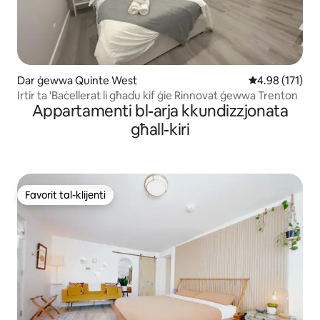
Dar ġewwa Quinte West
Rating medju t
4.98 (171)
Irtir ta 'Baċellerat li għadu kif ġie Rinnovat ġewwa Trenton
Appartamenti bl-arja kkundizzjonata
għall-kiri
Favorit tal-klijenti
Favorit tal-klijenti