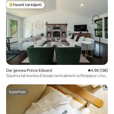
Favorit tal-klijenti
Wieħed mill-aqwa favoriti tal-klijenti
Dar ġewwa Prince Edward
Rating medju t
4.96 (138)
Ġawhra tal-kontea li tinsab ċentralment w/fireplace u hot
tub
Superhost
Superhost