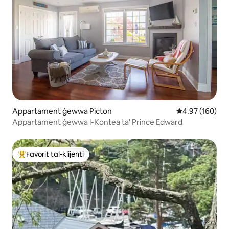
Appartament ġewwa Picton
Rating medju t
4.97 (160)
Appartament ġewwa l-Kontea ta' Prince Edward
Favorit tal-klijenti
Wieħed mill-aqwa favoriti tal-klijenti