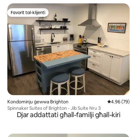
Favorit tal-klijenti
Favorit tal-klijenti
Kondominju ġewwa Brighton
Rating medju 
4.96 (79)
Spinnaker Suites of Brighton - Jib Suite Nru 3
Djar addattati għall-familji għall-kiri