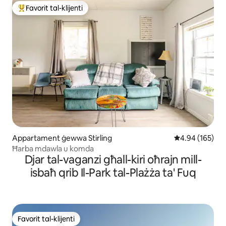
Favorit tal-klijenti
Wieħed mill-aqwa favoriti tal-klijenti
Appartament ġewwa Stirling
Rating medju t
4.94 (165)
Ħarba mdawla u komda
Djar tal-vaganzi għall-kiri oħrajn mill-
isbaħ qrib Il-Park tal-Plażża ta' Fuq
Favorit tal-klijenti
Favorit tal-klijenti