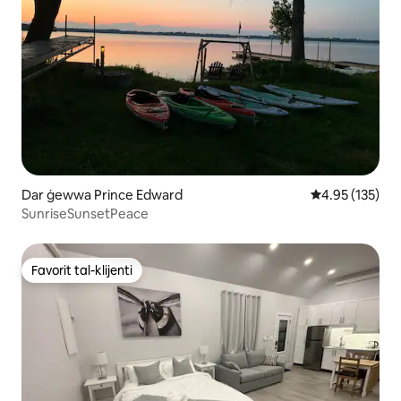
Dar ġewwa Prince Edward
Rating medju t
4.95 (135)
SunriseSunsetPeace
Favorit tal-klijenti
Favorit tal-klijenti