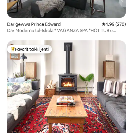
Dar ġewwa Prince Edward
Rating medju ta
4.99 (270)
Dar Moderna tal-Iskola * VAGANZA SPA *HOT TUB u
SAWNA*
Favorit tal-klijenti
Wieħed mill-aqwa favoriti tal-klijenti