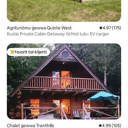
Agrituriżmu ġewwa Quinte West
Rating medju t
4.97 (175)
Rustic Private Cabin Getaway W/Hot tub+ EV ċarġer
Favorit tal-klijenti
Wieħed mill-aqwa favoriti tal-klijenti
Chalet ġewwa Trenthills
Rating medju t
4.99 (105)