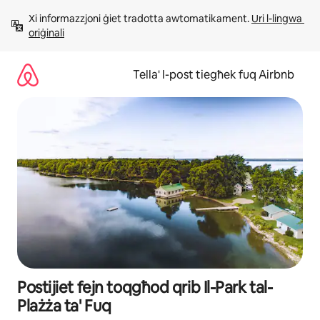
Aqbeż
Xi informazzjoni ġiet tradotta awtomatikament. 
Uri l-lingwa 
għall-
oriġinali
kontenut
Tella' l-post tiegħek fuq Airbnb
Postijiet fejn toqgħod qrib Il-Park tal-
Plażża ta' Fuq