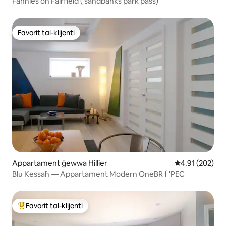
Fannies on Fairfield ( sandbanks park pass)
Favorit tal-klijenti
Favorit tal-klijenti
Appartament ġewwa Hillier
Rating medju t
4.91 (202)
Blu Kessaħ — Appartament Modern OneBR f 'PEC
Favorit tal-klijenti
Wieħed mill-aqwa favoriti tal-klijenti