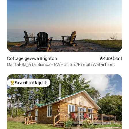
Cottage ġewwa Brighton
Rating medju t
4.89 (351)
Dar tal-Bajja ta 'Bianca - EV/Hot Tub/Firepit/Waterfront
Favorit tal-klijenti
Wieħed mill-aqwa favoriti tal-klijenti