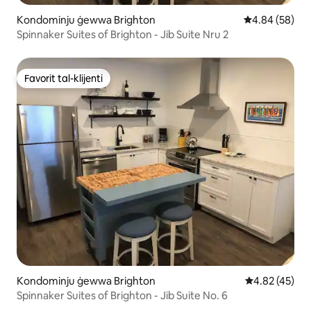
Kondominju ġewwa Brighton
Rating medju 
4.84 (58)
Spinnaker Suites of Brighton - Jib Suite Nru 2
Favorit tal-klijenti
Favorit tal-klijenti
Kondominju ġewwa Brighton
Rating medju 
4.82 (45)
Spinnaker Suites of Brighton - Jib Suite No. 6