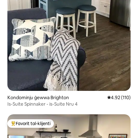
Kondominju ġewwa Brighton
Rating medju t
4.92 (110)
Is-Suite Spinnaker - is-Suite Nru 4
Favorit tal-klijenti
Wieħed mill-aqwa favoriti tal-klijenti