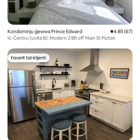
Kondominju ġewwa Prince Edward
Rating medju 
4.85 (67)
Iċ-Ċentru (unità B): Modern 2 BR off Main St Picton
Favorit tal-klijenti
Favorit tal-klijenti