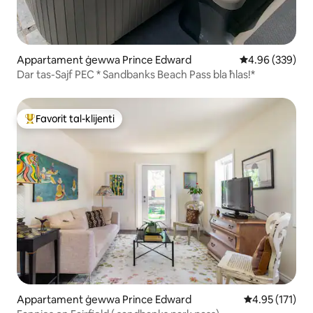
Appartament ġewwa Prince Edward
Rating medju ta
4.96 (339)
Dar tas-Sajf PEC * Sandbanks Beach Pass bla ħlas!*
Favorit tal-klijenti
Wieħed mill-aqwa favoriti tal-klijenti
Appartament ġewwa Prince Edward
Rating medju t
4.95 (171)