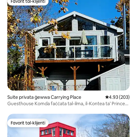
Favorit tal-klijenti
Favorit tal-klijenti
Suite privata ġewwa Carrying Place
Rating medju t
4.93 (203)
Guesthouse Komda faċċata tal-ilma, il-Kontea ta' Prince
Edward
Favorit tal-klijenti
Favorit tal-klijenti