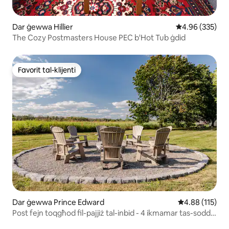
Dar ġewwa Hillier
Rating medju t
4.96 (335)
The Cozy Postmasters House PEC b'Hot Tub ġdid
Favorit tal-klijenti
Favorit tal-klijenti
Dar ġewwa Prince Edward
Rating medju t
4.88 (115)
Post fejn toqgħod fil-pajjiż tal-inbid - 4 ikmamar tas-sodda
ħdejn il-fabbriki tal-inbid - fire pit