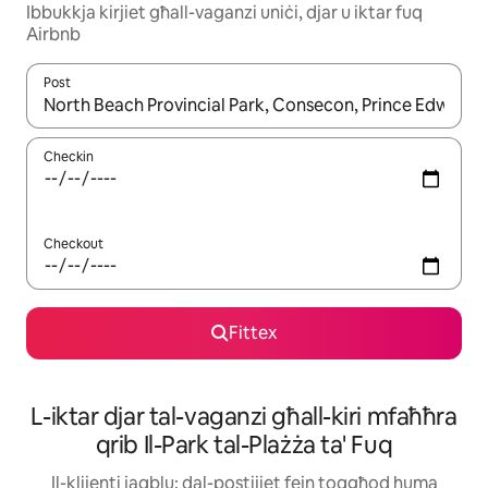
Ibbukkja kirjiet għall-vaganzi uniċi, djar u iktar fuq
Airbnb
Post
Meta r-riżultati jkunu disponibbli, tista' tmur minn riżultat għall-ie
Checkin
Checkout
Fittex
L-iktar djar tal-vaganzi għall-kiri mfaħħra
qrib Il-Park tal-Plażża ta' Fuq
Il-klijenti jaqblu: dal-postijiet fejn toqgħod huma