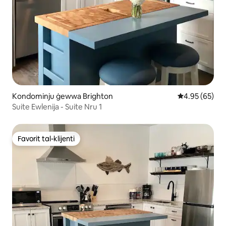
Kondominju ġewwa Brighton
Rating medju 
4.95 (65)
Suite Ewlenija - Suite Nru 1
Favorit tal-klijenti
Favorit tal-klijenti