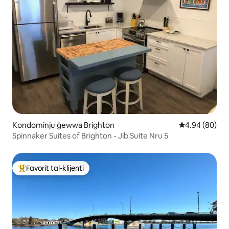
Kondominju ġewwa Brighton
Rating medju t
4.94 (80)
Spinnaker Suites of Brighton - Jib Suite Nru 5
Favorit tal-klijenti
Wieħed mill-aqwa favoriti tal-klijenti