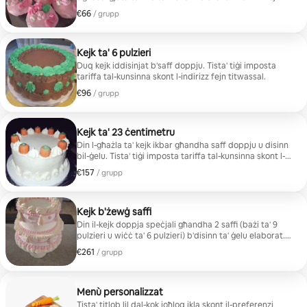
titħalla l-konsenja.
€66
€66 kull grupp
/ grupp
Kejk ta' 6 pulzieri
Duq kejk iddisinjat b'saff doppju. Tista' tiġi imposta
tariffa tal-kunsinna skont l-indirizz fejn titwassal.
€96
€96 kull grupp
/ grupp
Kejk ta' 23 ċentimetru
Din l-għażla ta' kejk ikbar għandha saff doppju u disinn
bil-ġelu. Tista' tiġi imposta tariffa tal-kunsinna skont l-
indirizz fejn titħalla l-konsenja.
€157
€157 kull grupp
/ grupp
Kejk b'żewġ saffi
Din il-kejk doppja speċjali għandha 2 saffi (bażi ta' 9
pulzieri u wiċċ ta' 6 pulzieri) b'disinn ta' ġelu elaborat.
Il-prezz li jibda bih għal dil-għażla huwa ta' $300 USD.
€261
€261 kull grupp
/ grupp
Tista' tiġi ċċarġjata tariffa tal-kunsinna skont l-indirizz
fejn titħalla l-konsenja.
Menù personalizzat
Tista' titlob lil dal-kok joħloq ikla skont il-preferenzi