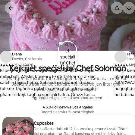
Aqbeż
għall-
kontenut
Diana
Tann
Fowler, California
Stoc
·
Mejju 2026
·
Mej
Kejkijiet speċjali ta' Chef Solomon
,
,
Esperjenza mill-aqwa! Arielle hija chef tal-kejkijiet
Il-kejk ki
mill-isbaħ. Waslet kmieni u l-kejk tal-karrotta kien
għamlitu i
Tħarrġet mal-Istitut tal-Ikel leġġendarju tal-Amerika u mal-Four
sabiħ u tajjeb ħafna. Saħansitra kabbret id-daqs
GRADWAZZJ
Seasons u issa noħloq ċikkoli b'livell wieħed jew iktar għall-
tal-kejk tagħna u ġabitilna xemgħat addizzjonali li
noqogħdu 
okkażjonijiet speċjali tal-klijenti.
għamlu l-kejk tagħna speċjali ħafna. Grazzi tas-
norbdulha
Inqalbet għall-Malti awtomatikament
servizz eċċellenti.
5.0
·
Kok ġewwa Los Angeles
,
Tagħti s-servizz fil-post tiegħek
Cupcakes
Din l-offerta tinkludi 12-il cupcake personalizzati. Tista'
tiġi ċċarġjata tariffa tal-kunsinna skont l-indirizz fejn