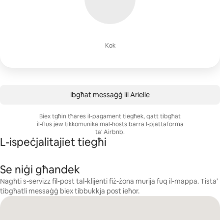
Kok
Ibgħat messaġġ lil Arielle
Віех tgħіn tħаrеѕ іl-раgаmеnt tіеgħеk, qаtt tіbgħаt
іl-fluѕ јеw tіkkоmunіkа mаl-hоѕtѕ bаrrа l-рјаttаfоrmа
tа' Аіrbnb.
L-ispeċjalitajiet tiegħi
Se niġi għandek
Nagħti s-servizz fil-post tal-klijenti fiż-żona murija fuq il-mappa. Tista'
tibgħatli messaġġ biex tibbukkja post ieħor.