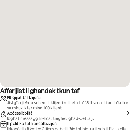
Affarijiet li għandek tkun taf
Ħtiġijiet tal-klijenti
Jistgħu jieħdu sehem il-klijenti mill-età ta' 18-il sena 'il fuq, b'kollox
sa mhux iktar minn 100 klijent.
Aċċessibbiltà
Ibgħat messaġġ lill-host tiegħek għad-dettalji.
Il-politika tal-kanċellazzjoni
Ikkanċella fi żmien 3 ijiem qabel il-ħin tal-bidu u ikseb il-ħlas kollu