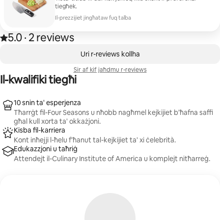
tiegħek.
Il-prezzijiet jingħataw fuq talba
5.0
·
2 reviews
Rating ta' 5.0 minn 5 stilel, minn 2 reviews
,
Qed jintwerew 0 ħwejjeġ minn 0
Uri r-reviews kollha
Sir af kif jaħdmu r-reviews
Il-kwalifiki tiegħi
10 snin ta' esperjenza
Tħarrġt fil-Four Seasons u nħobb nagħmel kejkijiet b'ħafna saffi
għal kull xorta ta' okkażjoni.
Kisba fil-karriera
Kont inħejji l-ħelu f'ħanut tal-kejkijiet ta' xi ċelebrità.
Edukazzjoni u taħriġ
Attendejt il-Culinary Institute of America u komplejt nitħarreġ.