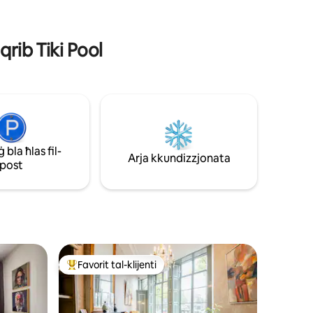
ti
lussuża, ħafna affarijiet huma possibbli
ejjeż tat-
f'konsultazzjoni.
oprjetà
qrib Tiki Pool
bla ħlas fil-
Arja kkundizzjonata
post
Favorit tal-klijenti
jenti
Wieħed mill-aqwa favoriti tal-klijenti