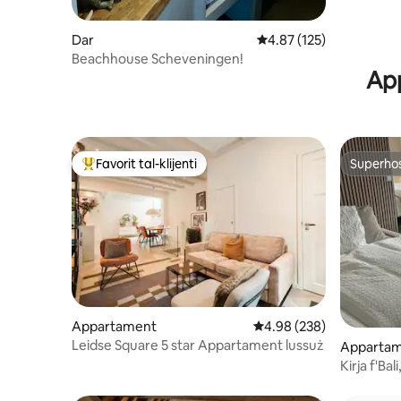
Dar
Rating medju ta' 4.87 m
4.87 (125)
Beachhouse Scheveningen!
App
Favorit tal-klijenti
Superho
Wieħed mill-aqwa favoriti tal-klijenti
Superho
Appartament
Rating medju ta' 4.98 m
4.98 (238)
Leidse Square 5 star Appartament lussuż
Apparta
Kirja f'Ba
Zandvoor