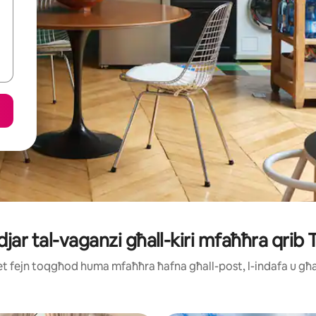
 djar tal-vaganzi għall-kiri mfaħħra qrib T
ijiet fejn toqgħod huma mfaħħra ħafna għall-post, l-indafa u g