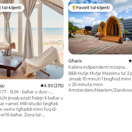
 tal-klijenti
Favorit tal-klijenti
ll-aqwa favoriti tal-klijenti
Wieħed mill-aqwa favoriti tal-kli
Għarix
R
Kabina indipendenti mżejna
atmosferikament
B&B Hutje Mutje Massimu ta' 2 
Jinsab 10 minuti 'l bogħod minn
u 25 minuta minn
ju
Rating medju ta' 4.93 minn 5, skont dan-numr
4.93 (275)
Amsterdam/Haarlem/Zandvoort - me
77 - SUN - baħar u duni -
tal-ikel/tax-xogħol u żewġ siġġi
la ħlas
SUN jinsab eżatt ħdejn il-baħar u
rilassament - TV bi skrin ċatt u w
 tar-ramel. Mill-istudio tiegħek
kamra tal-banju, doċċa, toilet, s
a x-xemx tgħaddi minn fuq id-
hairdryer - Kċina żgħira b'divers
żel fil-baħar. Żona tal-
inn 5, skont dan-numru ta' reviews: 559
kumditajiet - Sodda doppja, box
jiet: veduta tal-baħar u taż-
x 90/200) - Friex tas-sodda u ta
kite. Sodda doppja (160x200):
b'xejn, shampoo - Żewġ terrazz
d-duni. Kċina żgħira: