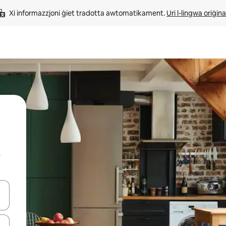
Xi informazzjoni ġiet tradotta awtomatikament. 
Uri l-lingwa oriġina
r
iżultat għall-ieħor bil-buttuni tal-vleġeġ 'il fuq jew 'l isfel jew billi tmi