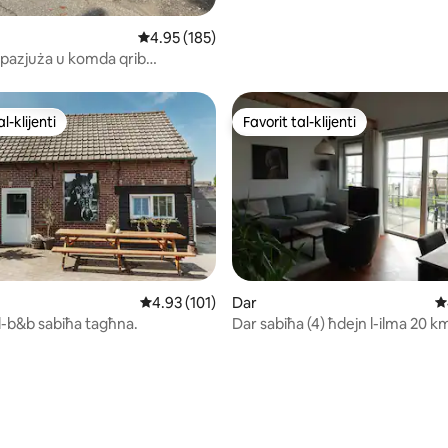
Rating medju ta' 4.95 minn 5, skont dan-numr
4.95 (185)
pazjuża u komda qrib
am
l-klijenti
Favorit tal-klijenti
l-klijenti
Favorit tal-klijenti
Rating medju ta' 4.93 minn 5, skont dan-numr
4.93 (101)
Dar
R
l-b&b sabiħa tagħna.
Dar sabiħa (4) ħdejn l-ilma 20 km 
bogħod minn A'dam