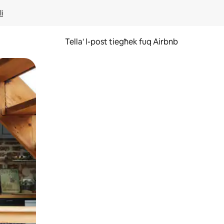
li
Tella' l-post tiegħek fuq Airbnb
ss u tmexxi subgħajk fuq l-iskrin.