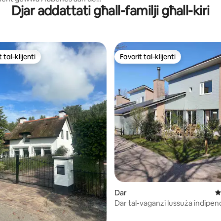
Djar addattati għall-familji għall-kiri
 tal-klijenti
Favorit tal-klijenti
ll-aqwa favoriti tal-klijenti
Favorit tal-klijenti
minn 5, skont dan-numru ta' reviews: 89
Dar
R
Dar tal-vaganzi lussuża indipen
sawna, fireplace, 2x kamra tal-