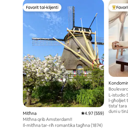
Favorit tal-klijenti
Favorit
Favorit tal-klijenti
Wieħed mi
Kondomin
Boulevard 
parkeġġ b
L-istudio 
l-għoljiet
tista' tar
duni u tin
Mitħna
Rating medju ta' 4.97 m
4.97 (559)
pożizzjoni
Mitħna qrib Amsterdam!!
żona tal-
Il-mitħna tar-riħ romantika tagħna (1874)
veduta ta