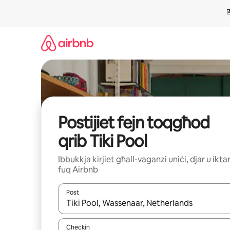
Aqbeż
għall-
kontenut
Postijiet fejn toqgħod
qrib Tiki Pool
Ibbukkja kirjiet għall-vaganzi uniċi, djar u ikta
fuq Airbnb
Post
Meta r-riżultati jkunu disponibbli, tista' tmur minn r
Checkin