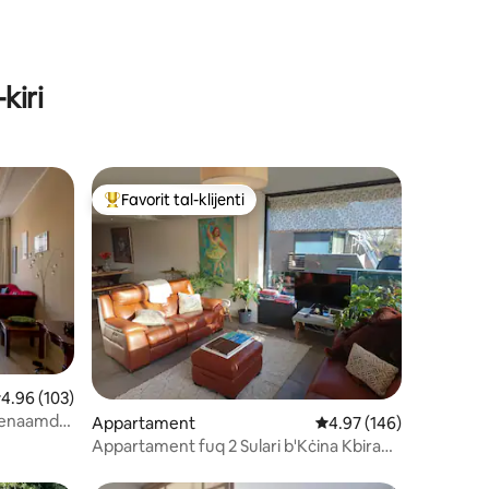
kiri
Favorit tal-klijenti
Wieħed mill-aqwa favoriti tal-klijenti
ating medju ta' 4.96 minn 5, skont dan-numru ta' reviews: 103
4.96 (103)
genaamd
u ta' reviews: 169
Appartament
Rating medju ta' 4.97 
4.97 (146)
Appartament fuq 2 Sulari b'Kċina Kbira
ġewwa Nieuw-Vennep