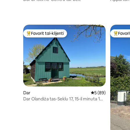
Ringvaart
Favorit tal-klijenti
Favorit
Wieħed mill-aqwa favoriti tal-klijenti
Wieħed mi
Dar
Rating medju ta' 5 
5 (89)
Dar Olandiża tas-Seklu 17, 15-il minuta 'l
bogħod minn Amsterdam