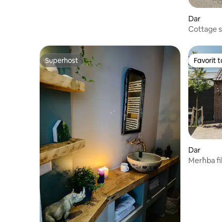
Dar
Cottage s
Amsterd
Superhost
Favorit ta
Superhost
Favorit ta
Dar
Merħba fi