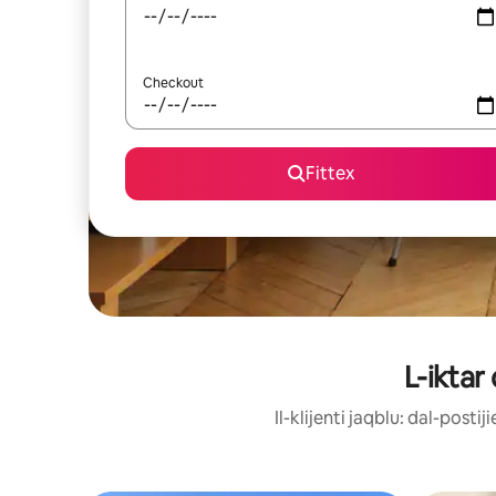
Checkout
Fittex
L-iktar
Il-klijenti jaqblu: dal-post