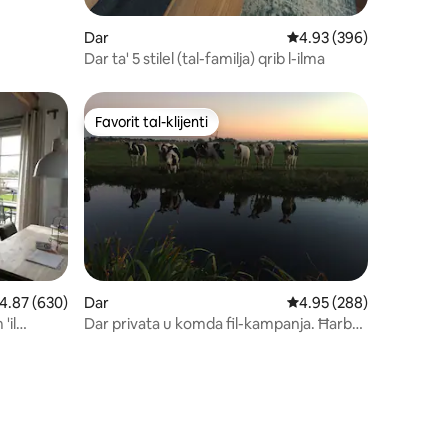
u ta' reviews: 185
Dar
Rating medju ta' 4.93 m
4.93 (396)
Dar ta' 5 stilel (tal-familja) qrib l-ilma
Favorit tal-klijenti
Favorit tal-klijenti
u ta' reviews: 101
ating medju ta' 4.87 minn 5, skont dan-numru ta' reviews: 630
4.87 (630)
Dar
Rating medju ta' 4.95 m
4.95 (288)
'il
Dar privata u komda fil-kampanja. Ħarba
perfetta