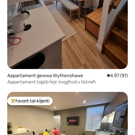
Appartament ġewwa Wythenshawe
Rating medju 
4.97 (91)
Appartament tajjeb fejn toqgħod u tistrieħ
Favorit tal-klijenti
Wieħed mill-aqwa favoriti tal-klijenti