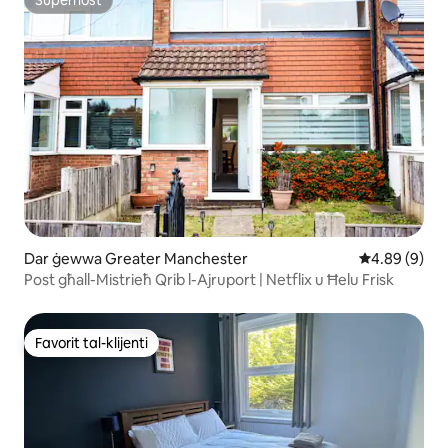
Superhost
Superhost
Dar ġewwa Greater Manchester
Rating medju
4.89 (9)
Post għall-Mistrieħ Qrib l-Ajruport | Netflix u Ħelu Frisk
Favorit tal-klijenti
Favorit tal-klijenti