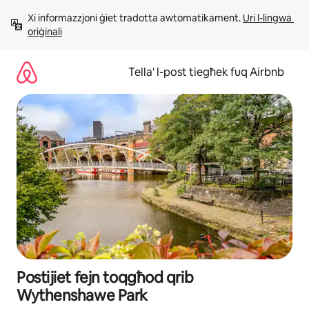
Aqbeż
Xi informazzjoni ġiet tradotta awtomatikament. 
Uri l-lingwa 
għall-
oriġinali
kontenut
Tella' l-post tiegħek fuq Airbnb
Postijiet fejn toqgħod qrib
Wythenshawe Park