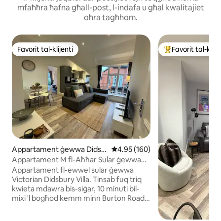
mfaħħra ħafna għall-post, l-indafa u għal kwalitajiet
oħra tagħhom.
Favorit tal-klijenti
Favorit tal-klije
Favorit tal-klijenti
Wieħed mill-aqwa f
Appartament ġewwa Didsb
Rating medju ta' 4.95 minn 5, sk
4.95 (160)
ury
Appartament M fl-Aħħar Sular ġewwa
Didsbury
Appartament fl-ewwel sular ġewwa
Victorian Didsbury Villa. Tinsab fuq triq
kwieta mdawra bis-siġar, 10 minuti bil-
mixi 'l bogħod kemm minn Burton Road
(il-qalba ta' West Didsbury) kif ukoll mill-
Villaġġ ta' Didsbury. - Post Bla Ħlas - Wifi