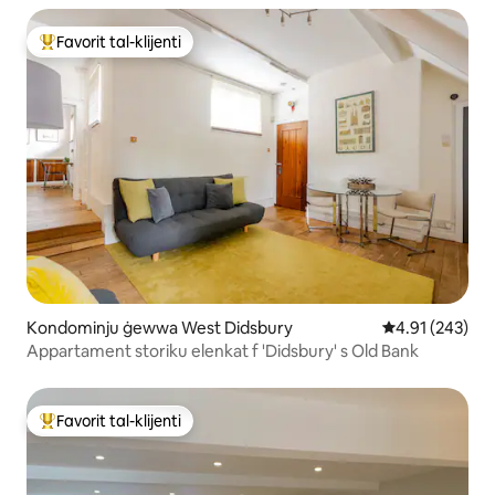
Favorit tal-klijenti
Wieħed mill-aqwa favoriti tal-klijenti
Kondominju ġewwa West Didsbury
Rating medju t
4.91 (243)
Appartament storiku elenkat f 'Didsbury' s Old Bank
Favorit tal-klijenti
Wieħed mill-aqwa favoriti tal-klijenti