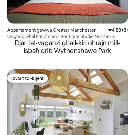
Appartament ġewwa Greater Manchester
Rating medju
4.88 (8)
Oqgħod Għal Ftit Żmien - Boutique Studio Northern
Djar tal-vaganzi għall-kiri oħrajn mill-
Quarter
isbaħ qrib Wythenshawe Park
Favorit tal-klijenti
Favorit tal-klijenti