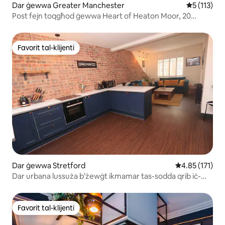
Dar ġewwa Greater Manchester
Rating medj
5 (113)
Post fejn toqgħod ġewwa Heart of Heaton Moor, 20
Minuta sa MRC CTR
Favorit tal-klijenti
Favorit tal-klijenti
Dar ġewwa Stretford
Rating medju t
4.85 (171)
Dar urbana lussuża b'żewġt ikmamar tas-sodda qrib iċ-
ċentru ta' Manchester!
Favorit tal-klijenti
Favorit tal-klijenti