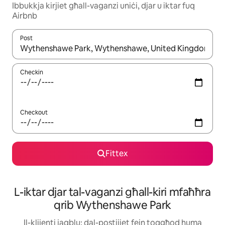
Ibbukkja kirjiet għall-vaganzi uniċi, djar u iktar fuq
Airbnb
Post
Meta r-riżultati jkunu disponibbli, tista' tmur minn riżultat għall-ie
Checkin
Checkout
Fittex
L-iktar djar tal-vaganzi għall-kiri mfaħħra
qrib Wythenshawe Park
Il-klijenti jaqblu: dal-postijiet fejn toqgħod huma