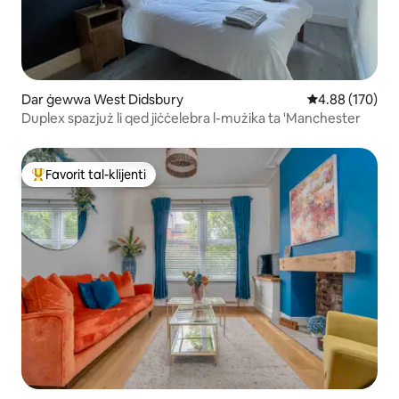
Dar ġewwa West Didsbury
Rating medju t
4.88 (170)
Duplex spazjuż li qed jiċċelebra l-mużika ta 'Manchester
Favorit tal-klijenti
Wieħed mill-aqwa favoriti tal-klijenti