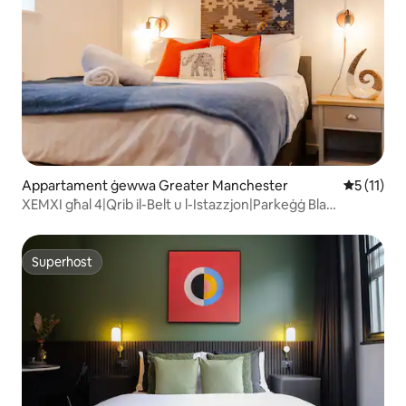
Appartament ġewwa Greater Manchester
Rating med
5 (11)
XEMXI għal 4|Qrib il-Belt u l-Istazzjon|Parkeġġ Bla
Ħlas|Flat3
Superhost
Superhost