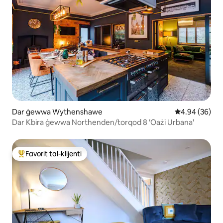
Dar ġewwa Wythenshawe
Rating medju 
4.94 (36)
Dar Kbira ġewwa Northenden/torqod 8 ‘Oażi Urbana'
Favorit tal-klijenti
Wieħed mill-aqwa favoriti tal-klijenti