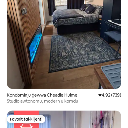
Kondominju ġewwa Cheadle Hulme
Rating medju t
4.92 (739)
Studio awtonomu, modern u komdu
Favorit tal-klijenti
Favorit tal-klijenti