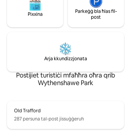
Parkeġġ bla ħlas fil-
Pixxina
post
Arja kkundizzjonata
Роѕtіјіеt turіѕtіċі mfаħħrа оħrа qrіb
Wythenshawe Park
Old Trafford
287 persuna tal-post jissuġġeruh