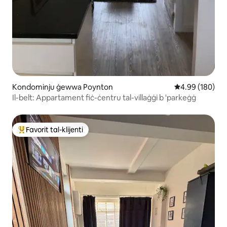
Kondominju ġewwa Poynton
Rating medju t
4.99 (180)
Il-belt: Appartament fiċ-ċentru tal-villaġġi b 'parkeġġ
Favorit tal-klijenti
Wieħed mill-aqwa favoriti tal-klijenti