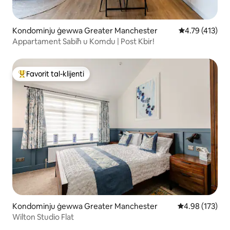
Kondominju ġewwa Greater Manchester
Rating medju t
4.79 (413)
Appartament Sabiħ u Komdu | Post Kbir!
Favorit tal-klijenti
Wieħed mill-aqwa favoriti tal-klijenti
Kondominju ġewwa Greater Manchester
Rating medju t
4.98 (173)
Wilton Studio Flat