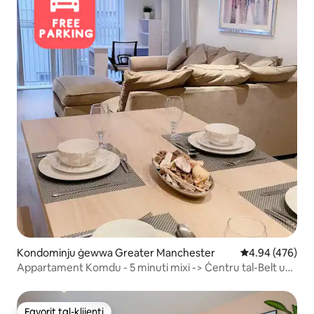
Kondominju ġewwa Greater Manchester
Rating medju ta
4.94 (476)
Appartament Komdu - 5 minuti mixi -> Ċentru tal-Belt u
AO Arena
Favorit tal-klijenti