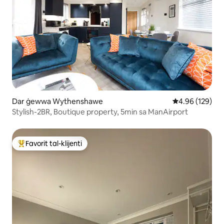
Dar ġewwa Wythenshawe
Rating medju t
4.96 (129)
Stylish-2BR, Boutique property, 5min sa ManAirport
Favorit tal-klijenti
Wieħed mill-aqwa favoriti tal-klijenti