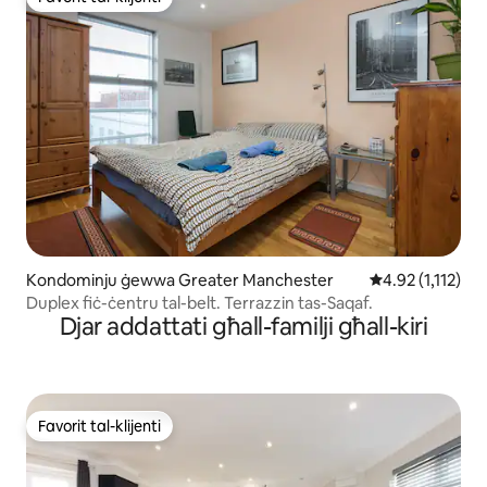
Favorit tal-klijenti
Kondominju ġewwa Greater Manchester
Rating medju ta
4.92 (1,112)
Duplex fiċ-ċentru tal-belt. Terrazzin tas-Saqaf.
Djar addattati għall-familji għall-kiri
Favorit tal-klijenti
Favorit tal-klijenti