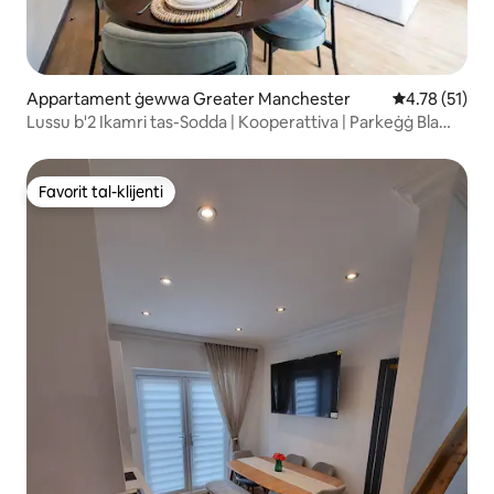
Appartament ġewwa Greater Manchester
Rating medju 
4.78 (51)
Lussu b'2 Ikamri tas-Sodda | Kooperattiva | Parkeġġ Bla
Ħlas | Gallarija
Favorit tal-klijenti
Favorit tal-klijenti