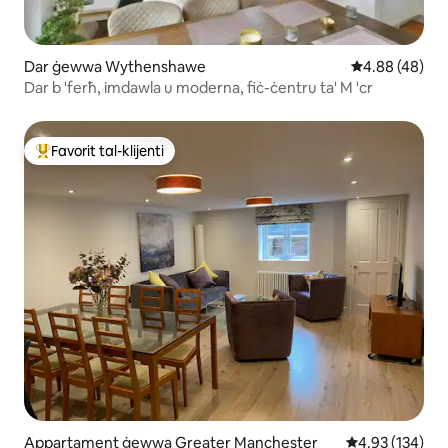
Dar ġewwa Wythenshawe
Rating medju 
4.88 (48)
Dar b 'ferħ, imdawla u moderna, fiċ-ċentru ta' M 'cr
Favorit tal-klijenti
Wieħed mill-aqwa favoriti tal-klijenti
Appartament ġewwa Greater Manchester
Rating medju t
4.93 (134)