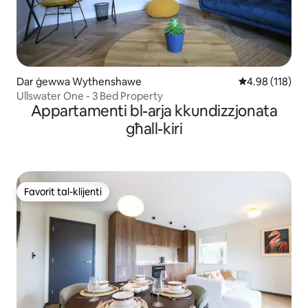
Dar ġewwa Wythenshawe
Rating medju t
4.98 (118)
Ullswater One - 3 Bed Property
Appartamenti bl-arja kkundizzjonata
għall-kiri
Favorit tal-klijenti
Favorit tal-klijenti