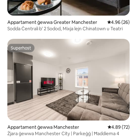
Appartament ġewwa Greater Manchester
Rating medju 
4.96 (26)
Sodda Ċentrali b' 2 Sodod, Mixja lejn Chinatown u Teatri
Superhost
Superhost
Appartament ġewwa Manchester
Rating medju 
4.89 (72)
Żjara ġewwa Manchester City | Parkeġġ | Ħaddiema 4