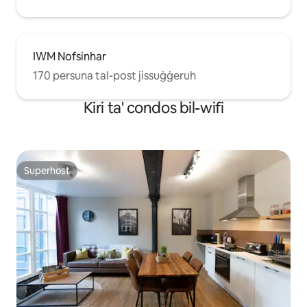
IWM Nofsinhar
170 persuna tal-post jissuġġeruh
Kiri ta' condos bil-wifi
Superhost
Superhost