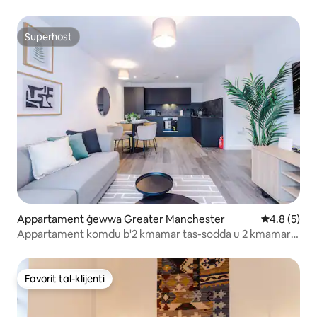
Superhost
Superhost
Appartament ġewwa Greater Manchester
Rating medj
4.8 (5)
Appartament komdu b'2 kmamar tas-sodda u 2 kmamar
tal-banju | Ġym, Salott għall-Istudju u Parkeġġ Bla Ħlas
Favorit tal-klijenti
Favorit tal-klijenti