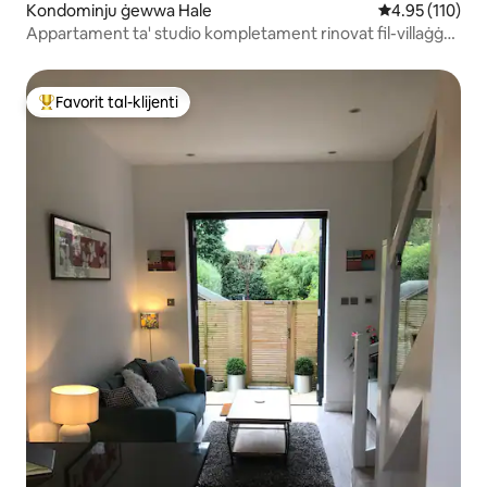
Kondominju ġewwa Hale
Rating medju t
4.95 (110)
Appartament ta' studio kompletament rinovat fil-villaġġ
ta' Hale
Favorit tal-klijenti
Wieħed mill-aqwa favoriti tal-klijenti