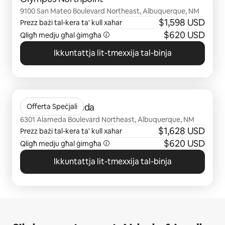
9100 San Mateo Boulevard Northeast, Albuquerque, NM
$1,598 USD
Prezz bażi tal-kera ta' kull xahar
$620 USD
Qligħ medju għal ġimgħa
Ikkuntattja lit-tmexxija tal-binja
Qed jintwerew 0 ħwejjeġ minn 0
Olympus Alameda
Offerta Speċjali
6301 Alameda Boulevard Northeast, Albuquerque, NM
$1,628 USD
Prezz bażi tal-kera ta' kull xahar
$620 USD
Qligħ medju għal ġimgħa
Ikkuntattja lit-tmexxija tal-binja