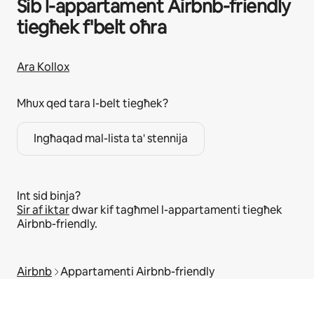
Sib l-appartament Airbnb-friendly
tiegħek f'belt oħra
Ara Kollox
Mhux qed tara l-belt tiegħek?
Ingħaqad mal-lista ta' stennija
Int sid binja?
Sir af iktar
dwar kif tagħmel l-appartamenti tiegħek
Airbnb-friendly.
Airbnb
Appartamenti Airbnb-friendly