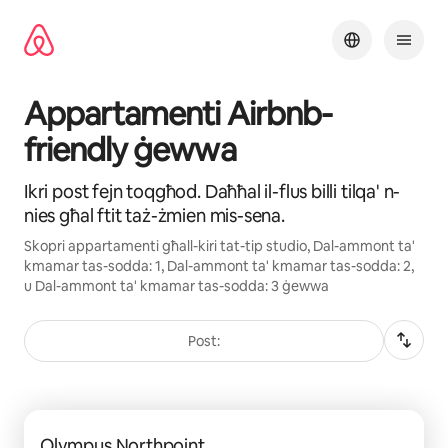
Aqbeż
għall-
kontenut
Appartamenti Airbnb-
friendly ġewwa
Ikri post fejn toqgħod. Daħħal il-flus billi tilqa' n-
nies għal ftit taż-żmien mis-sena.
Skopri appartamenti għall-kiri tat-tip studio, Dal-ammont ta'
kmamar tas-sodda: 1, Dal-ammont ta' kmamar tas-sodda: 2,
u Dal-ammont ta' kmamar tas-sodda: 3 ġewwa
Post:
Qed jintwerew 0 ħwejjeġ minn 0
Olympus Northpoint