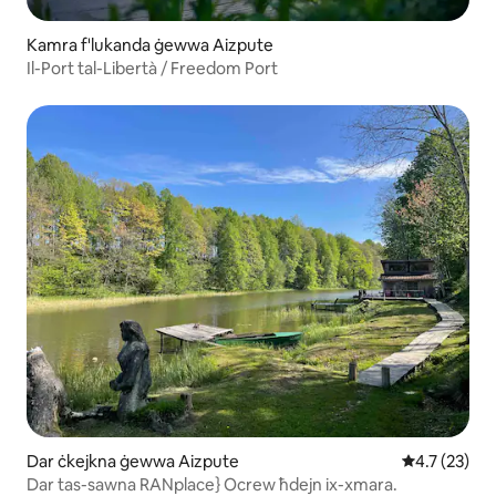
Kamra f'lukanda ġewwa Aizpute
Il-Port tal-Libertà / Freedom Port
Dar ċkejkna ġewwa Aizpute
Rating medju
4.7 (23)
Dar tas-sawna RANplace} Ocrew ħdejn ix-xmara.