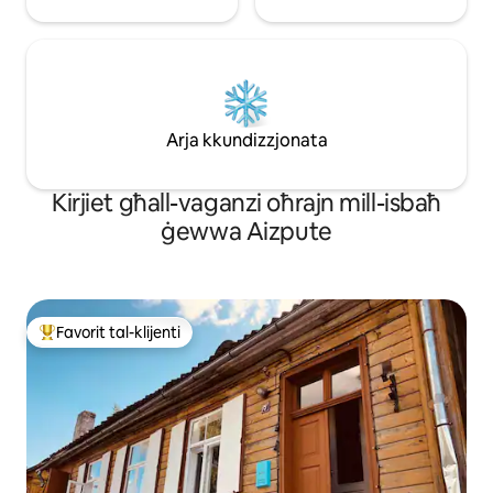
Arja kkundizzjonata
Kirjiet għall-vaganzi oħrajn mill-isbaħ
ġewwa Aizpute
Favorit tal-klijenti
Wieħed mill-aqwa favoriti tal-klijenti