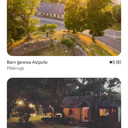
Barn ġewwa Aizpute
Rating me
5 (8)
Pilskrogs