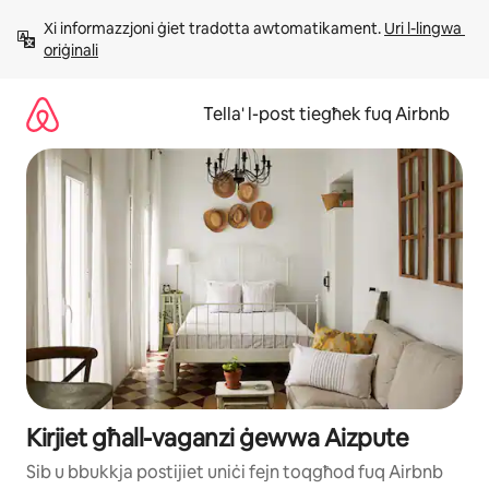
Aqbeż
Xi informazzjoni ġiet tradotta awtomatikament. 
Uri l-lingwa 
għall-
oriġinali
kontenut
Tella' l-post tiegħek fuq Airbnb
Kirjiet għall-vaganzi ġewwa Aizpute
Sib u bbukkja postijiet uniċi fejn toqgħod fuq Airbnb