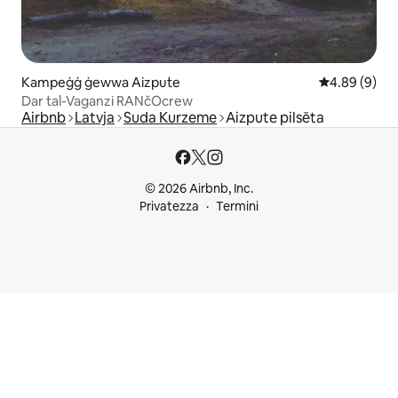
Kampeġġ ġewwa Aizpute
Rating medju
4.89 (9)
Dar tal-Vaganzi RANčOcrew
Airbnb
Latvja
Suda Kurzeme
Aizpute pilsēta
© 2026 Airbnb, Inc.
Privatezza
Termini