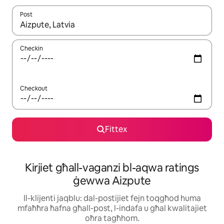
Post
Meta r-riżultati jkunu disponibbli, tista' tmur minn riżultat għall-ie
Checkin
Checkout
Fittex
Kirjiet għall-vaganzi bl-aqwa ratings
ġewwa Aizpute
Il-klijenti jaqblu: dal-postijiet fejn toqgħod huma
mfaħħra ħafna għall-post, l-indafa u għal kwalitajiet
oħra tagħhom.