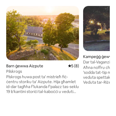
Kampeġġ ġewwa 
Dar tal-Vaganzi 
Barn ġewwa Aizpute
Rating medju ta' 5 minn 5,
5 (8)
Aħna noffru chalet
Pilskrogs
'sodda tat-tip miftu
Plskrogs huwa post ta' mistrieħ fiċ-
veduta spettakolar
ċentru storiku ta' Aizpute. Hija għamlet
Veduta tar-Riżerva
id-dar tagħha f'lukanda f'palazz tas-seklu
tista' tgawdi għawm
19 b'kantini storiċi tal-kaboċċi u veduti
pjaċiri eċċitanti tas-
tal-fdalijiet tal-kastell tal-Ordni Livonjan
possibbiltà li tikri 
f'Aizpute. Hemm sala kbira (100
romantiċi tas-sajf.
persuna), sala żgħira (20 persuna), bitħa
minn sawna mhux 
b'fossa tan-nar u tojlit b'kamra tad-
(whisper) fuq ix-xatt. Post mill-aqw