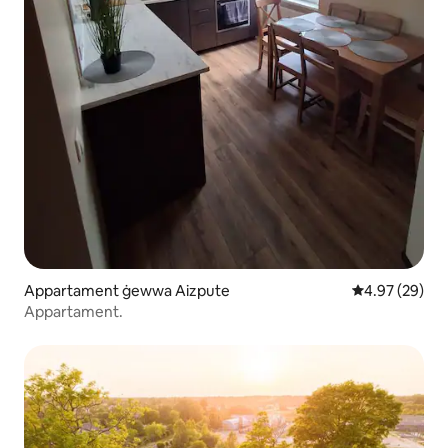
Appartament ġewwa Aizpute
Rating medju 
4.97 (29)
Appartament.