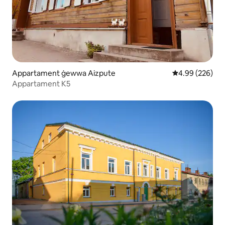
Appartament ġewwa Aizpute
Rating medju ta
4.99 (226)
Appartament K5