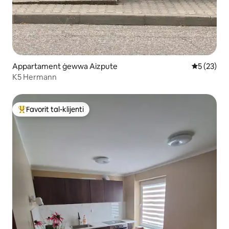
Appartament ġewwa Aizpute
Rating med
5 (23)
K5 Hermann
Favorit tal-klijenti
Wieħed mill-aqwa favoriti tal-klijenti