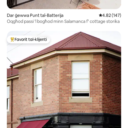
Dar ġewwa Punt tal-Batterija
Rating medju t
4.82 (147)
Oqgħod passi 'l bogħod minn Salamanca f' cottage storika
Favorit tal-klijenti
Wieħed mill-aqwa favoriti tal-klijenti