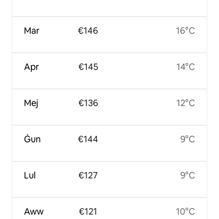
Mar
€146
16°C
Apr
€145
14°C
Mej
€136
12°C
Ġun
€144
9°C
Lul
€127
9°C
Aww
€121
10°C