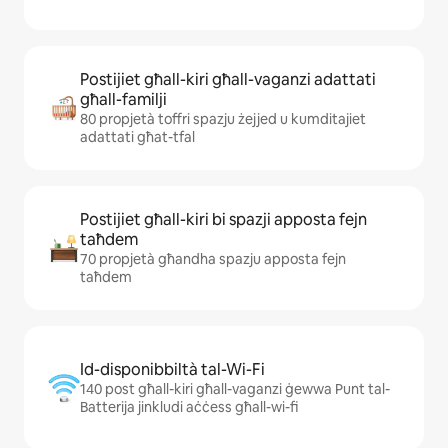
Postijiet għall-kiri għall-vaganzi adattati
għall-familji
80 propjetà toffri spazju żejjed u kumditajiet
adattati għat-tfal
Postijiet għall-kiri bi spazji apposta fejn
taħdem
70 propjetà għandha spazju apposta fejn
taħdem
Id-disponibbiltà tal-Wi-Fi
140 post għall-kiri għall-vaganzi ġewwa Punt tal-
Batterija jinkludi aċċess għall-wi-fi