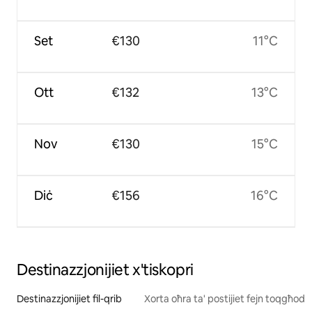
Set
€130
11°C
Ott
€132
13°C
Nov
€130
15°C
Diċ
€156
16°C
Destinazzjonijiet x'tiskopri
Destinazzjonijiet fil-qrib
Xorta oħra ta' postijiet fejn toqgħod