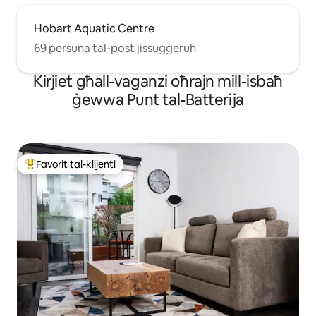
Hobart Aquatic Centre
69 persuna tal-post jissuġġeruh
Kirjiet għall-vaganzi oħrajn mill-isbaħ
ġewwa Punt tal-Batterija
Favorit tal-klijenti
Wieħed mill-aqwa favoriti tal-klijenti