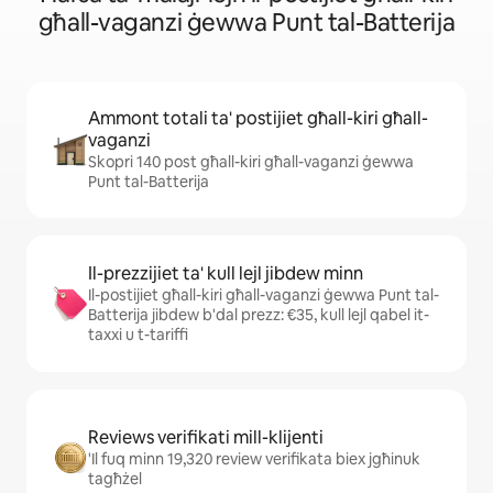
għall-vaganzi ġewwa Punt tal-Batterija
Ammont totali ta' postijiet għall-kiri għall-
vaganzi
Skopri 140 post għall-kiri għall-vaganzi ġewwa
Punt tal-Batterija
Il-prezzijiet ta' kull lejl jibdew minn
Il-postijiet għall-kiri għall-vaganzi ġewwa Punt tal-
Batterija jibdew b'dal prezz: €35, kull lejl qabel it-
taxxi u t-tariffi
Reviews verifikati mill-klijenti
'Il fuq minn 19,320 review verifikata biex jgħinuk
tagħżel