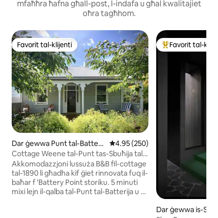
mfaħħra ħafna għall-post, l-indafa u għal kwalitajiet
oħra tagħhom.
Favorit tal-klijenti
Favorit tal-klije
Favorit tal-klijenti
Wieħed mill-aqwa f
Dar ġewwa Punt tal-Batterij
Rating medju ta' 4.95 minn 5, sk
4.95 (250)
a
Cottage Weene tal-Punt tas-Sbuħija tal-
Batteriji
Akkomodazzjoni lussuża B&B fil-cottage
tal-1890 li għadha kif ġiet rinnovata fuq il-
baħar f 'Battery Point storiku. 5 minuti
mixi lejn il-qalba tal-Punt tal-Batterija u 10
minuti lejn il-Post ta' Salamanca. Jokkja
Dar ġewwa is-Sud
blokka interna b 'parkeġġ tal-karozzi off-