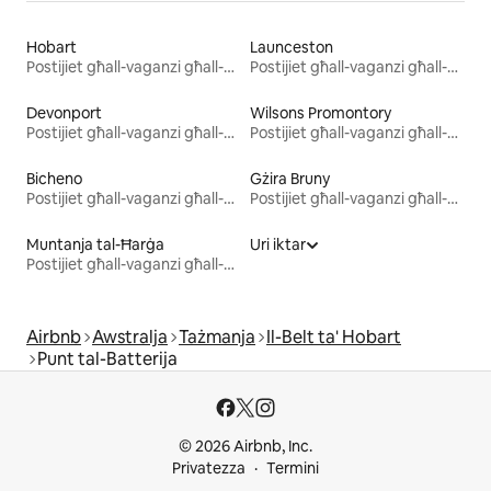
Hobart
Launceston
Postijiet għall-vaganzi għall-kiri
Postijiet għall-vaganzi għall-kiri
Devonport
Wilsons Promontory
Postijiet għall-vaganzi għall-kiri
Postijiet għall-vaganzi għall-kiri
Bicheno
Gżira Bruny
Postijiet għall-vaganzi għall-kiri
Postijiet għall-vaganzi għall-kiri
Muntanja tal-Ħarġa
Uri iktar
Postijiet għall-vaganzi għall-kiri
Airbnb
Awstralja
Tażmanja
Il-Belt ta' Hobart
Punt tal-Batterija
© 2026 Airbnb, Inc.
Privatezza
Termini