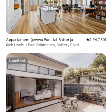
Appartament ġewwa Punt tal-Batterija
Rating medju t
4.94 (130)
Rich Uncle 's Pad. Salamanca, Battery Point
Superhost
Superhost