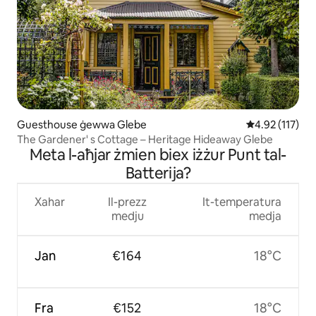
Guesthouse ġewwa Glebe
Rating medju t
4.92 (117)
The Gardener' s Cottage – Heritage Hideaway Glebe
Meta l-aħjar żmien biex iżżur Punt tal-
Batterija?
Xahar
Il-prezz
It-temperatura
medju
medja
Jan
€164
18°C
Fra
€152
18°C