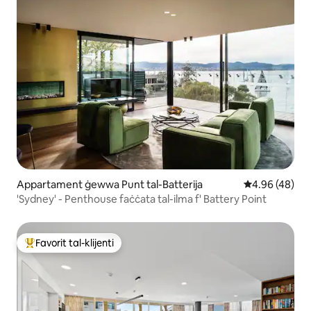
Appartament ġewwa Punt tal-Batterija
Rating medju 
4.96 (48)
'Sydney' - Penthouse faċċata tal-ilma f' Battery Point
Favorit tal-klijenti
Wieħed mill-aqwa favoriti tal-klijenti