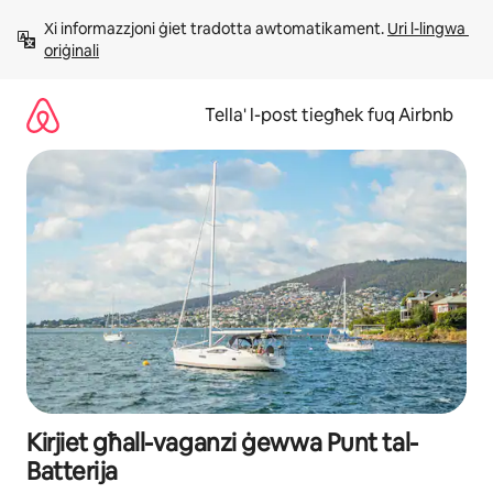
Aqbeż
Xi informazzjoni ġiet tradotta awtomatikament. 
Uri l-lingwa 
għall-
oriġinali
kontenut
Tella' l-post tiegħek fuq Airbnb
Kirjiet għall-vaganzi ġewwa Punt tal-
Batterija