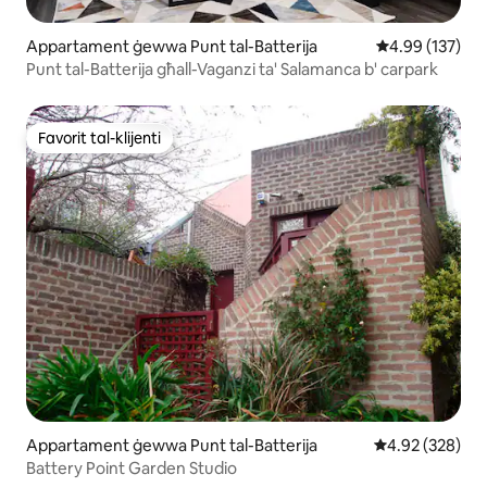
Appartament ġewwa Punt tal-Batterija
Rating medju t
4.99 (137)
Punt tal-Batterija għall-Vaganzi ta' Salamanca b' carpark
Favorit tal-klijenti
Favorit tal-klijenti
Appartament ġewwa Punt tal-Batterija
Rating medju t
4.92 (328)
Battery Point Garden Studio