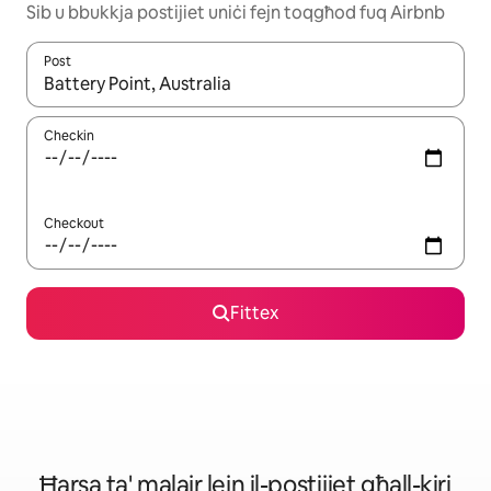
Sib u bbukkja postijiet uniċi fejn toqgħod fuq Airbnb
Post
Meta r-riżultati jkunu disponibbli, tista' tmur minn riżultat għall-ie
Checkin
Checkout
Fittex
Ħarsa ta' malajr lejn il-postijiet għall-kiri