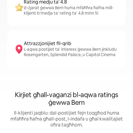
Rating medju ta' 4.8
Iż-żjarat ġewwa Bern huma mfaħħra ħafna mill-
klijenti b'medja ta' rating ta' 4.8 minn 5!
Attrazzjonijiet fil-qrib
L-aqwa postijiet ta' interess ġewwa Bern jinkludu
Rosengarten, Splendid Palace, u Capitol Cinema
Kirjiet għall-vaganzi bl-aqwa ratings
ġewwa Bern
Il-klijenti jaqblu: dal-postijiet fejn toqgħod huma
mfaħħra ħafna għall-post, l-indafa u għal kwalitajiet
oħra tagħhom.