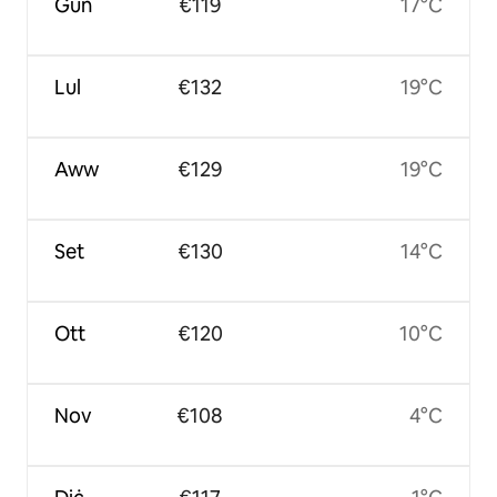
Ġun
€119
17°C
Lul
€132
19°C
Aww
€129
19°C
Set
€130
14°C
Ott
€120
10°C
Nov
€108
4°C