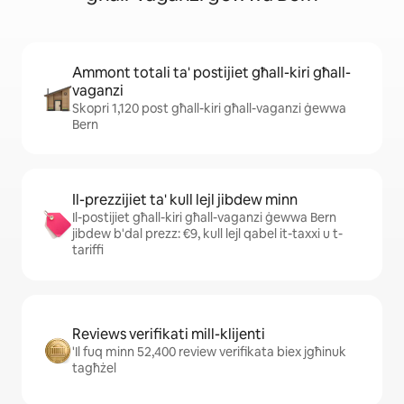
Ammont totali ta' postijiet għall-kiri għall-
vaganzi
Skopri 1,120 post għall-kiri għall-vaganzi ġewwa
Bern
Il-prezzijiet ta' kull lejl jibdew minn
Il-postijiet għall-kiri għall-vaganzi ġewwa Bern
jibdew b'dal prezz: €9, kull lejl qabel it-taxxi u t-
tariffi
Reviews verifikati mill-klijenti
'Il fuq minn 52,400 review verifikata biex jgħinuk
tagħżel