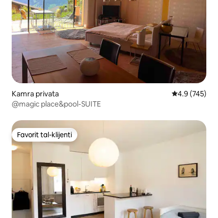
Kamra privata
Rating medju 
4.9 (745)
@magic place&pool-SUITE
Favorit tal-klijenti
Favorit tal-klijenti