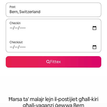
Post
Meta r-riżultati jkunu disponibbli, tista' tmur minn riżultat għall-ie
Checkin
Checkout
Fittex
Ħarsa ta' malajr lejn il-postijiet għall-kiri
għall-vaganzi ġewwa Bern