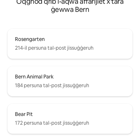
Oqgħod qrib l-aqwa affarijiet x'tara
ġewwa Bern
Rosengarten
214-il persuna tal-post jissuġġeruh
Bern Animal Park
184 persuna tal-post jissuġġeruh
Bear Pit
172 persuna tal-post jissuġġeruh