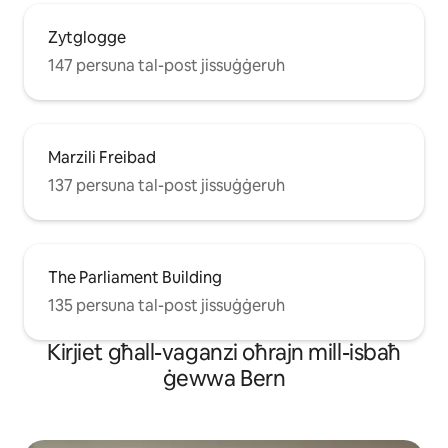
Zytglogge
147 persuna tal-post jissuġġeruh
Marzili Freibad
137 persuna tal-post jissuġġeruh
The Parliament Building
135 persuna tal-post jissuġġeruh
Kirjiet għall-vaganzi oħrajn mill-isbaħ
ġewwa Bern