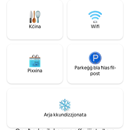
tal-injam Incl. mappa panoramika (diversi
b'xejn u 🚌karozza
skontijiet) Fil-qrib: Krattigen
barra ⭐⭐⭐⭐⭐ "Post mill-aqwa u kumdità
Dorf/Stazzjon tal-karozzi tal-linja Postali
kbira! Li jkollok pos
(mixja ta '4 minuti), ħanut tar-raħal,
kienet xi ħaġa mill
qasam sportiv, mogħdijiet għall-mixi,
Kċina
Wifi
Thun, Spiez, Aeschi, Interlaken,
Beatenberg, Bern
Parkeġġ bla ħlas fil-
Pixxina
post
Arja kkundizzjonata