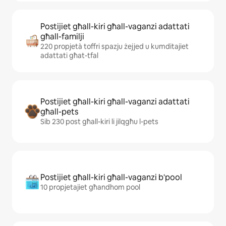
Postijiet għall-kiri għall-vaganzi adattati
għall-familji
220 propjetà toffri spazju żejjed u kumditajiet
adattati għat-tfal
Postijiet għall-kiri għall-vaganzi adattati
għall-pets
Sib 230 post għall-kiri li jilqgħu l-pets
Postijiet għall-kiri għall-vaganzi b'pool
10 propjetajiet għandhom pool