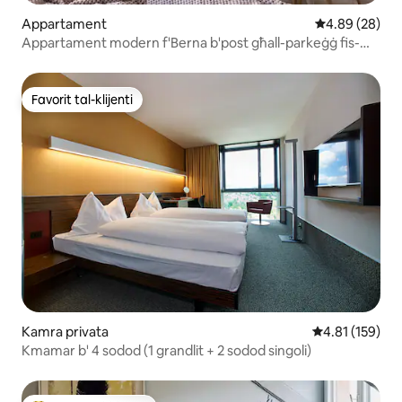
Appartament
Rating medju 
4.89 (28)
Appartament modern f'Berna b'post għall-parkeġġ fis-
sular ta' fuq
Favorit tal-klijenti
Favorit tal-klijenti
Kamra privata
Rating medju t
4.81 (159)
Kmamar b' 4 sodod (1 grandlit + 2 sodod singoli)