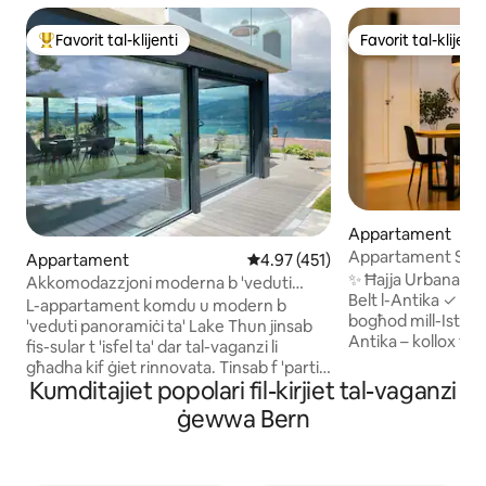
Favorit tal-klijenti
Favorit tal-klijenti
Wieħed mill-aqwa favoriti tal-klijenti
Favorit tal-klijenti
Appartament
Appartament Spazju
Appartament
Rating medju ta' 4.97 minn 5, s
4.97 (451)
Oldtown
✨ Ħajja Urbana b'Pa
Akkomodazzjoni moderna b 'veduti
Belt l-Antika ✓ Post: 🐻Kilometru biss 'il
panoramiċi ta' Lake Thun
L-appartament komdu u modern b
bogħod mill-Istazzj
'veduti panoramiċi ta' Lake Thun jinsab
Antika – kollox f'd
fis-sular t 'isfel ta' dar tal-vaganzi li
Ħafna Spazju: 🏠
għadha kif ġiet rinnovata. Tinsab f 'parti
kmamar tas-sodda u
Kumditajiet popolari fil-kirjiet tal-vaganzi
kwieta tal-villaġġ u hija l-punt tat-tluq
Kċina mgħammra b
għal eskursjonijiet fuq il-muntanji u l-lagi.
ġewwa Bern
Nespresso ✓ Kumdi
Ideali għal 4 perspettivi. Terrazzin b
75" (Netflix), 🧺ma
'veduta tal-lag u 2 siġġijiet tal-gverta,
veloċi ✓ Fuq barra: 
żona kbira tal-barbikju b' kaxxa waħda
xemxija ✓ Mobilità