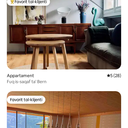
Favorit tal-klijenti
Wieħed mill-aqwa favoriti tal-klijenti
Appartament
Rating med
5 (28)
Fuq is-saqaf ta' Bern
Favorit tal-klijenti
Favorit tal-klijenti