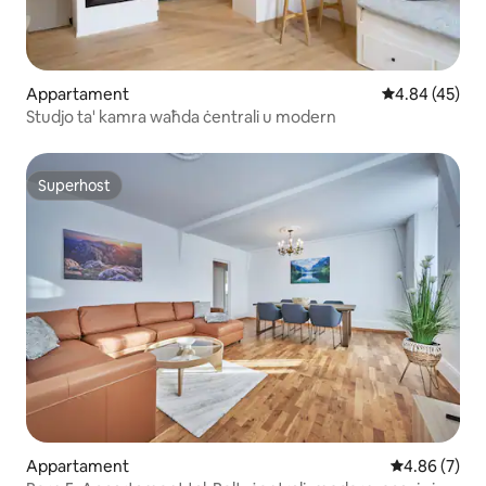
Appartament
Rating medju 
4.84 (45)
Studjo ta' kamra waħda ċentrali u modern
Superhost
Superhost
Appartament
Rating medju
4.86 (7)