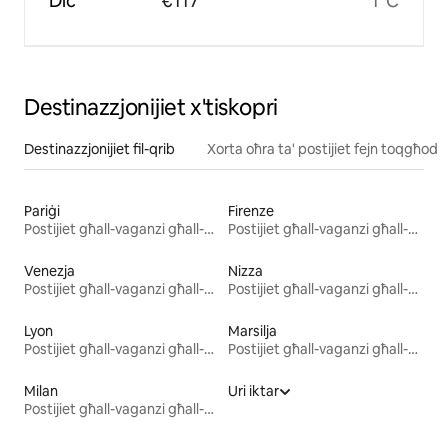
Diċ
€117
1°C
Destinazzjonijiet x'tiskopri
Destinazzjonijiet fil-qrib
Xorta oħra ta' postijiet fejn toqgħod
Pariġi
Firenze
Postijiet għall-vaganzi għall-kiri
Postijiet għall-vaganzi għall-kiri
Venezja
Nizza
Postijiet għall-vaganzi għall-kiri
Postijiet għall-vaganzi għall-kiri
Lyon
Marsilja
Postijiet għall-vaganzi għall-kiri
Postijiet għall-vaganzi għall-kiri
Milan
Uri iktar
Postijiet għall-vaganzi għall-kiri