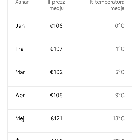
Xahar
Il-prezz
It-temperatura
medju
medja
Jan
€106
0°C
Fra
€107
1°C
Mar
€102
5°C
Apr
€108
9°C
Mej
€121
13°C