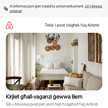
Aqbeż
Xi informazzjoni ġiet tradotta awtomatikament. 
Uri l-lingwa 
għall-
oriġinali
kontenut
Tella' l-post tiegħek fuq Airbnb
Kirjiet għall-vaganzi ġewwa Bern
Sib u bbukkja postijiet uniċi fejn toqgħod fuq Airbnb