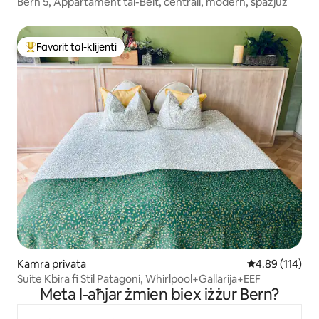
Bern 5, Appartament tal-Belt, ċentrali, modern, spazjuż
Favorit tal-klijenti
Wieħed mill-aqwa favoriti tal-klijenti
Kamra privata
Rating medju t
4.89 (114)
Suite Kbira fi Stil Patagoni, Whirlpool+Gallarija+EEF
Meta l-aħjar żmien biex iżżur Bern?