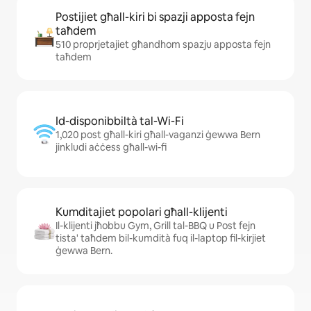
Postijiet għall-kiri bi spazji apposta fejn
taħdem
510 proprjetajiet għandhom spazju apposta fejn
taħdem
Id-disponibbiltà tal-Wi-Fi
1,020 post għall-kiri għall-vaganzi ġewwa Bern
jinkludi aċċess għall-wi-fi
Kumditajiet popolari għall-klijenti
Il-klijenti jħobbu Gym, Grill tal-BBQ u Post fejn
tista' taħdem bil-kumdità fuq il-laptop fil-kirjiet
ġewwa Bern.