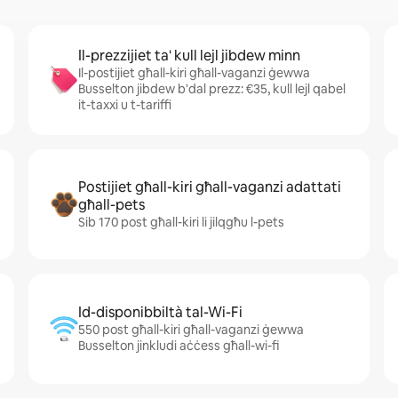
Il-prezzijiet ta' kull lejl jibdew minn
Il-postijiet għall-kiri għall-vaganzi ġewwa
Busselton jibdew b'dal prezz: €35, kull lejl qabel
it-taxxi u t-tariffi
Postijiet għall-kiri għall-vaganzi adattati
għall-pets
Sib 170 post għall-kiri li jilqgħu l-pets
Id-disponibbiltà tal-Wi-Fi
550 post għall-kiri għall-vaganzi ġewwa
Busselton jinkludi aċċess għall-wi-fi