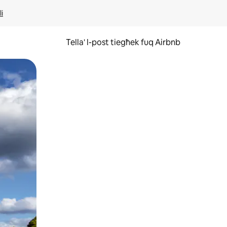
li
Tella' l-post tiegħek fuq Airbnb
ss u tmexxi subgħajk fuq l-iskrin.