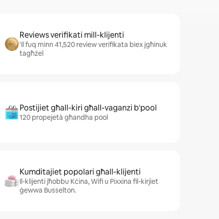
Reviews verifikati mill-klijenti
'Il fuq minn 41,520 review verifikata biex jgħinuk
tagħżel
Postijiet għall-kiri għall-vaganzi b'pool
120 propejetà għandha pool
Kumditajiet popolari għall-klijenti
Il-klijenti jħobbu Kċina, Wifi u Pixxina fil-kirjiet
ġewwa Busselton.