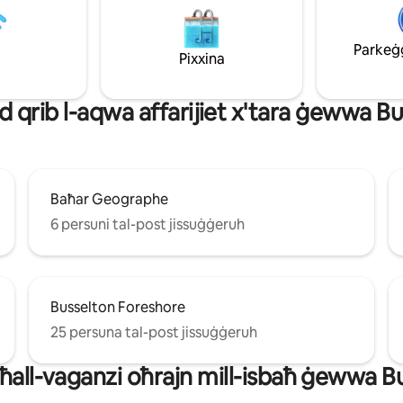
ka, interjuri miġbura b 'mod
a u l-gverta tagħna li tespandi
a tal-oċean li toffri dehriet mill-
Parkeġġ 
t żid Delicacies Delicious minn
Pixxina
mara …u inti tista 'qatt tixtieq
qrib l-aqwa affarijiet x'tara ġewwa B
Baħar Geographe
6 persuni tal-post jissuġġeruh
Busselton Foreshore
25 persuna tal-post jissuġġeruh
 għall-vaganzi oħrajn mill-isbaħ ġewwa B