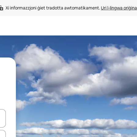
Xi informazzjoni ġiet tradotta awtomatikament. 
Uri l-lingwa oriġina
iżultat għall-ieħor bil-buttuni tal-vleġeġ 'il fuq jew 'l isfel jew billi tmi