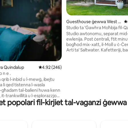
Guesthouse ġewwa West B
Ra
inn 5, skont dan-numru ta' reviews: 787
usselton
Studio ta 'Ġawhra Moħbija fil-Qa
Belt
Studio awtonomu, separat mid
ewlenija. Post ċentrali, ftit minuti mixi 'l
bogħod mix-xatt, il-Moll u ċ-Ċen
Arti ta' Saltwater. Kafetteriji, ba
supermarkets kollha jinsabu f'di
tista' tmur bil-mixi. Parkeġġ fil-post,
Daħla privata Jiflaħ sa 3 adulti (
a Quindalup
Rating medju ta' 4.92 minn 5, skont dan-numru
4.92 (246)
kamra) jew 2 adulti ma' tifel jew 
o n e .
żgħar jew tnejn. Sodda tat-tfal 
ja qrib l-inbid u l-mewġ, ibejtu
portacot fuq talba. Tisħin/tkess
 li qed tistenna l-wasla
effiċjenti. Ħażna sigura tar-rota
L-għadam tal-balieni huwa kenn
perfetta għat-turisti ta' Busselt
 it-trankwillità u l-esplorazzjoni
Reġjun ta' Margaret River jew
t popolari fil-kirjiet tal-vaganzi ġeww
żizzjonat perfettament ftit
parteċipanti f'Avvenimenti Spor
-ilmijiet ta 'aqua ta' Geographe
tal-Arti lokali. Self checkin
 sodod tal-bjankerija Franċiżi li
fil-kmamar tas-sodda tagħna li
ifs u li huma mżejna b 'tonalita'