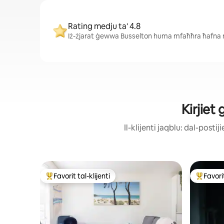
Rating medju ta' 4.8
Iż-żjarat ġewwa Busselton huma mfaħħra ħafna mill
Kirjiet
Il-klijenti jaqblu: dal-post
Favorit tal-klijenti
Favorit
Wieħed mill-aqwa favoriti tal-klijenti
Wieħed mi