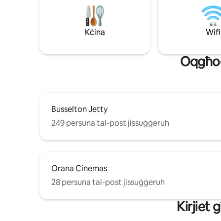
earthy rik
sabiħ ħafn
fuq in-naħ
isbaħ. Jus
Kċina
Wifi
Margaret X
li tħalli…
Oqgħod 
Busselton Jetty
249 persuna tal-post jissuġġeruh
Orana Cinemas
28 persuna tal-post jissuġġeruh
Kirjiet