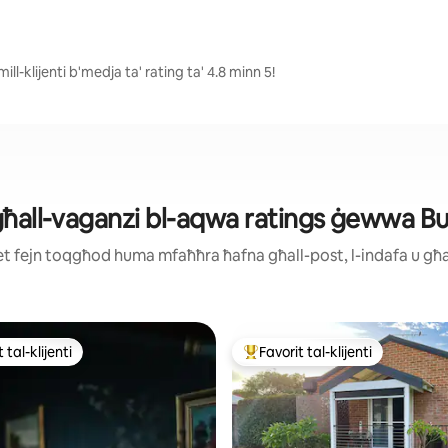
-klijenti b'medja ta' rating ta' 4.8 minn 5!
 għall-vaganzi bl-aqwa ratings ġewwa B
ijiet fejn toqgħod huma mfaħħra ħafna għall-post, l-indafa u g
 tal-klijenti
Favorit tal-klijenti
ll-aqwa favoriti tal-klijenti
Wieħed mill-aqwa favoriti tal-kli