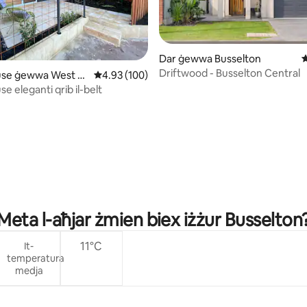
Dar ġewwa Busselton
R
Driftwood - Busselton Central
se ġewwa West B
Rating medju ta' 4.93 minn 5, skont dan-numr
4.93 (100)
 eleganti qrib il-belt
minn 5, skont dan-numru ta' reviews: 74
Meta l-aħjar żmien biex iżżur Busselton
11°C
It-
temperatura
medja