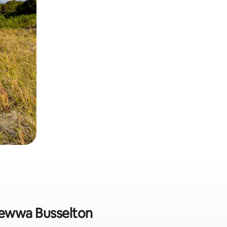
i ġewwa Busselton