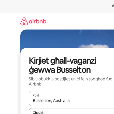
Aqbeż
għall-
kontenut
Kirjiet għall-vaganzi
ġewwa Busselton
Sib u bbukkja postijiet uniċi fejn toqgħod fuq
Airbnb
Post
Meta r-riżultati jkunu disponibbli, tista' tmur minn r
Checkin