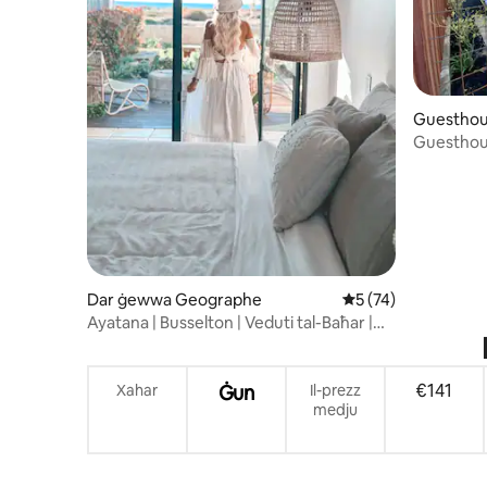
Guesthou
usselton
Guesthouse
Dar ġewwa Geographe
Rating medju ta' 5 
5 (74)
Ayatana | Busselton | Veduti tal-Baħar |
Qrib il-Moll
€141
Xahar
Ġun
Il-prezz
medju