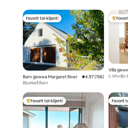
Favorit tal-klijenti
Favorit
Favorit tal-klijenti
Wieħed mi
Villa ġe
L-istudjo
Barn ġewwa Margaret River
Rating medju ta' 4.97 m
4.97 (156)
Bluebell Barn
Favorit tal-klijenti
Favorit ta
Wieħed mill-aqwa favoriti tal-klijenti
Favorit ta