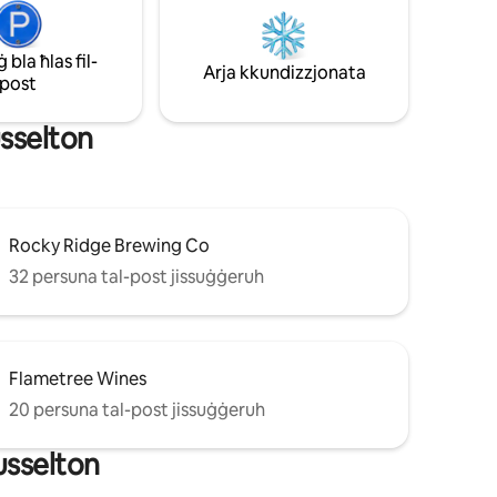
bla ħlas fil-
Arja kkundizzjonata
post
usselton
Rocky Ridge Brewing Co
32 persuna tal-post jissuġġeruh
Flametree Wines
20 persuna tal-post jissuġġeruh
usselton