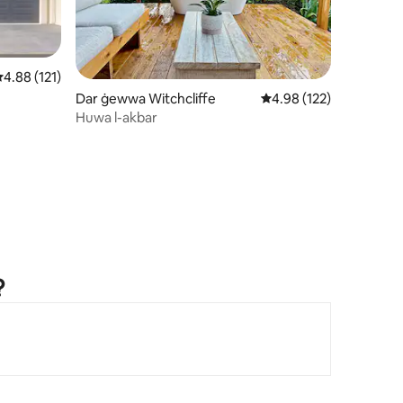
ating medju ta' 4.88 minn 5, skont dan-numru ta' reviews: 121
4.88 (121)
u ta' reviews: 100
Dar ġewwa Witchcliffe
Rating medju ta' 4.98 
4.98 (122)
Huwa l-akbar
?