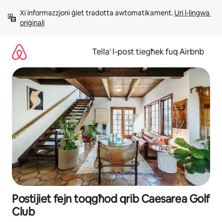
Aqbeż
Xi informazzjoni ġiet tradotta awtomatikament. 
Uri l-lingwa 
għall-
oriġinali
kontenut
Tella' l-post tiegħek fuq Airbnb
Postijiet fejn toqgħod qrib Caesarea Golf
Club