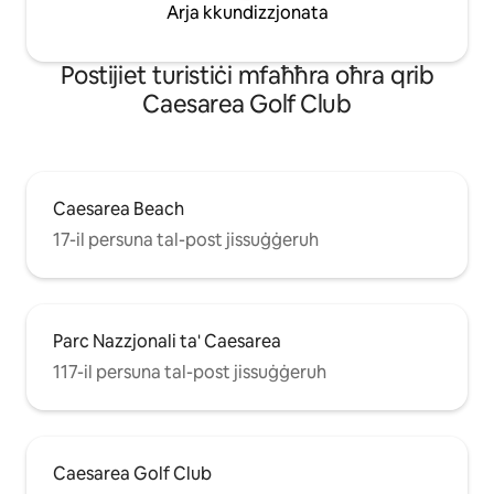
Arja kkundizzjonata
Роѕtіјіеt turіѕtіċі mfаħħrа оħrа qrіb
Caesarea Golf Club
Caesarea Beach
17-il persuna tal-post jissuġġeruh
Parc Nazzjonali ta' Caesarea
117-il persuna tal-post jissuġġeruh
Caesarea Golf Club