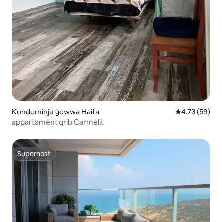
Kondominju ġewwa Haifa
Rating medju 
4.73 (59)
appartament qrib Carmelit
Superhost
Superhost