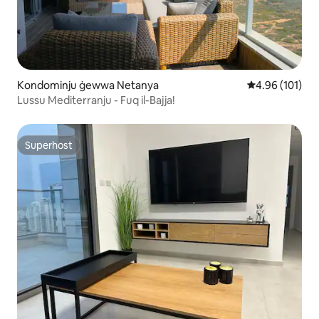
Kondominju ġewwa Netanya
Rating medju t
4.96 (101)
Lussu Mediterranju - Fuq il-Bajja!
Superhost
Superhost