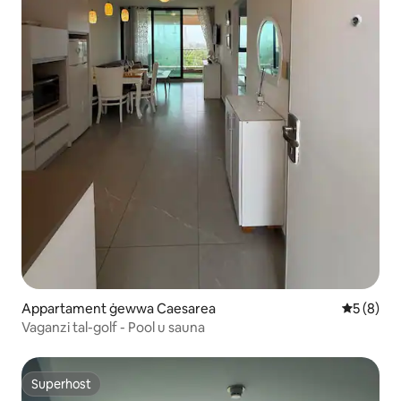
Appartament ġewwa Caesarea
Rating me
5 (8)
Vaganzi tal-golf - Pool u sauna
Superhost
Superhost