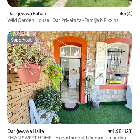
Dar ġewwa Bahan
Rating me
5 (4)
Wild Garden House | Dar Privata tal-Familja b'Pixxina
Superhost
Superhost
Dar ġewwa Haifa
Rating medju t
4.98 (123)
EMAN SWEET HOME - Appartament b'kamra tas-sodda