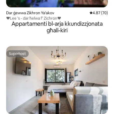
Dar ġewwa Zikhron Ya'akov
Rating medju 
4.87 (70)
❤Lee 's - dar ħelwa f' Zichron❤
Appartamenti bl-arja kkundizzjonata
għall-kiri
Superhost
Superhost