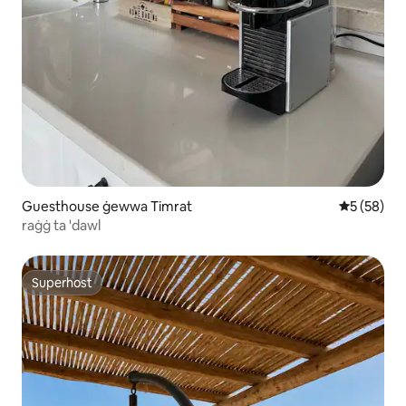
Guesthouse ġewwa Timrat
Rating med
5 (58)
raġġ ta 'dawl
Superhost
Superhost