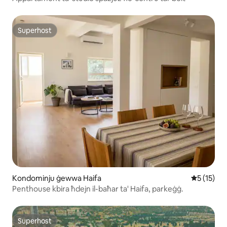
Superhost
Superhost
Kondominju ġewwa Haifa
Rating med
5 (15)
Penthouse kbira ħdejn il-baħar ta' Haifa, parkeġġ.
Superhost
Superhost