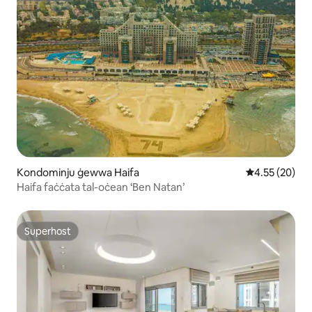
Kondominju ġewwa Haifa
Rating medju 
4.55 (20)
Haifa faċċata tal-oċean ‘Ben Natan’
Superhost
Superhost