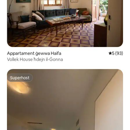
Appartament ġewwa Haifa
Rating med
5 (93)
Vollek House ħdejn il-Ġonna
Superhost
Superhost