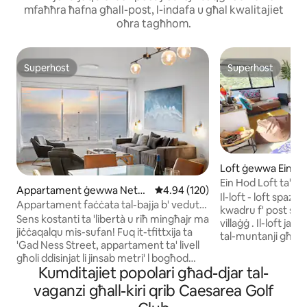
mfaħħra ħafna għall-post, l-indafa u għal kwalitajiet
oħra tagħhom.
Superhost
Superhost
Superhost
Superhost
Loft ġewwa Ein H
Ein Hod Loft ta' 7
Appartament ġewwa Netan
Rating medju ta' 4.94 minn 5, sk
4.94 (120)
panoramika maġika 
Il-loft - loft spaz
ya
Appartament faċċata tal-bajja b' veduta
baħar u tal-muntan
kwadru f' post speċ
tal-baħar mill-isbaħ
Sens kostanti ta 'libertà u riħ mingħajr ma
villaġġ . Il-loft jagħ
jiċċaqalqu mis-sufan! Fuq it-tfittxija ta
tal-muntanji għal 
'Gad Ness Street, appartament ta' livell
nżul spettakolari 
għoli ddisinjat li jinsab metri' l bogħod
ġewwa tal-loft hij
Kumditajiet popolari għad-djar tal-
mill-Pjazza tal-Indipendenza u l-bajja L-
naturali b' perimetr
appartament li għadu kif ġie rinnovat
vaganzi għall-kiri qrib Caesarea Golf
joħolqu akkwarju un
kompletament, li jgawdi veduta
parti mill-ispazju.