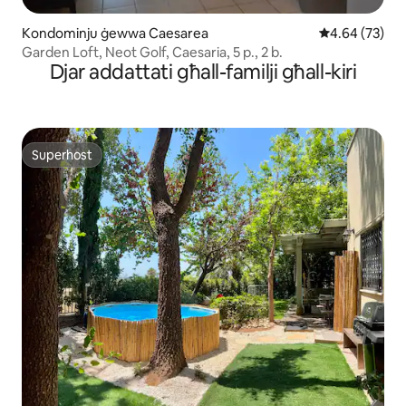
Kondominju ġewwa Caesarea
Rating medju 
4.64 (73)
Garden Loft, Neot Golf, Caesaria, 5 p., 2 b.
Djar addattati għall-familji għall-kiri
Superhost
Superhost