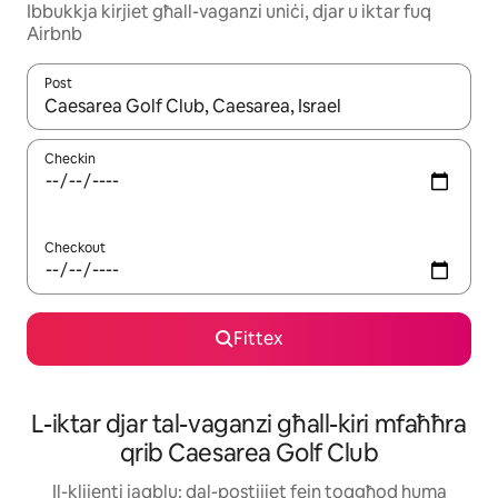
Ibbukkja kirjiet għall-vaganzi uniċi, djar u iktar fuq
Airbnb
Post
Meta r-riżultati jkunu disponibbli, tista' tmur minn riżultat għall-ie
Checkin
Checkout
Fittex
L-iktar djar tal-vaganzi għall-kiri mfaħħra
qrib Caesarea Golf Club
Il-klijenti jaqblu: dal-postijiet fejn toqgħod huma