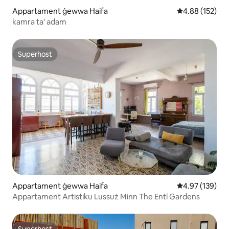
Appartament ġewwa Haifa
Rating medju t
4.88 (152)
kamra ta' adam
Superhost
Superhost
Appartament ġewwa Haifa
Rating medju t
4.97 (139)
Appartament Artistiku Lussuż Minn The Entí Gardens