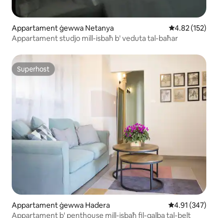
Appartament ġewwa Netanya
Rating medju t
4.82 (152)
Appartament studjo mill-isbaħ b' veduta tal-baħar
Superhost
Superhost
Appartament ġewwa Hadera
Rating medju t
4.91 (347)
Appartament b' penthouse mill-isbaħ fil-qalba tal-belt