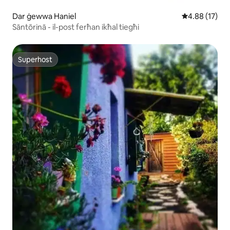
Dar ġewwa Haniel
Rating medju 
4.88 (17)
Sāntõrinā - il-post ferħan ikħal tiegħi
Superhost
Superhost