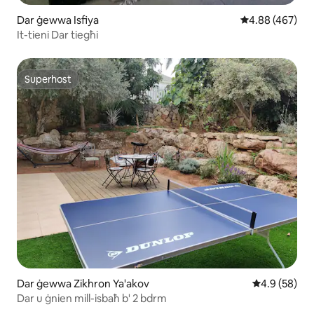
Dar ġewwa Isfiya
Rating medju ta
4.88 (467)
It-tieni Dar tiegħi
Superhost
Superhost
Dar ġewwa Zikhron Ya'akov
Rating medju
4.9 (58)
Dar u ġnien mill-isbaħ b' 2 bdrm