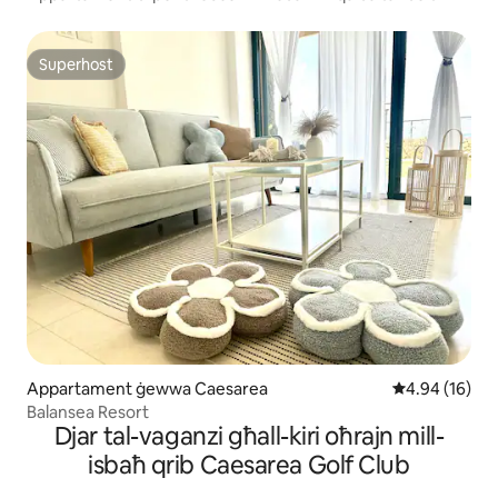
Superhost
Superhost
Appartament ġewwa Caesarea
Rating medju 
4.94 (16)
Balansea Resort
Djar tal-vaganzi għall-kiri oħrajn mill-
isbaħ qrib Caesarea Golf Club