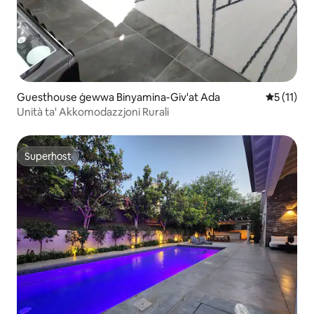
Guesthouse ġewwa Binyamina-Giv'at Ada
Rating med
5 (11)
Unità ta' Akkomodazzjoni Rurali
Superhost
Superhost