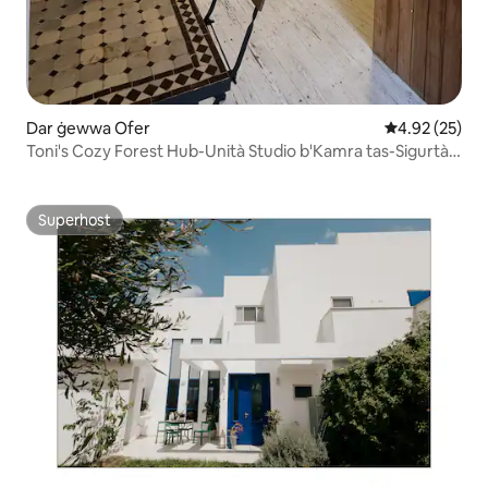
Dar ġewwa Ofer
Rating medju 
4.92 (25)
Toni's Cozy Forest Hub-Unità Studio b'Kamra tas-Sigurtà
fuq Barra
Superhost
Superhost