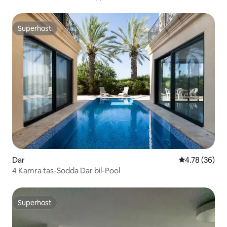
waħda u 3 kmamar
Superhost
Superhost
Dar
Rating medju 
4.78 (36)
4 Kamra tas-Sodda Dar bil-Pool
Superhost
Superhost