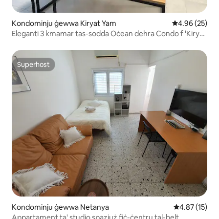
Kondominju ġewwa Kiryat Yam
Rating medju 
4.96 (25)
Eleganti 3 kmamar tas-sodda Oċean dehra Condo f 'Kiryat
Yam
Superhost
Superhost
Kondominju ġewwa Netanya
Rating medju 
4.87 (15)
Appartament ta' studio spazjuż fiċ-ċentru tal-belt