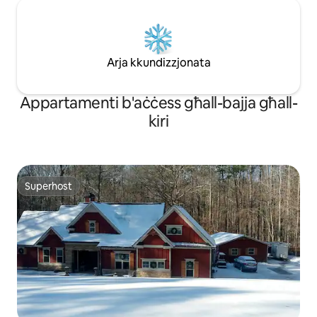
Arja kkundizzjonata
Appartamenti b'aċċess għall-bajja għall-
kiri
Superhost
Superhost