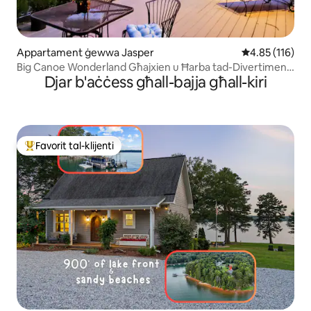
Appartament ġewwa Jasper
Rating medju t
4.85 (116)
Big Canoe Wonderland Għajxien u Ħarba tad-Divertiment
Djar b'aċċess għall-bajja għall-kiri
tal-E-Z!
Favorit tal-klijenti
Wieħed mill-aqwa favoriti tal-klijenti