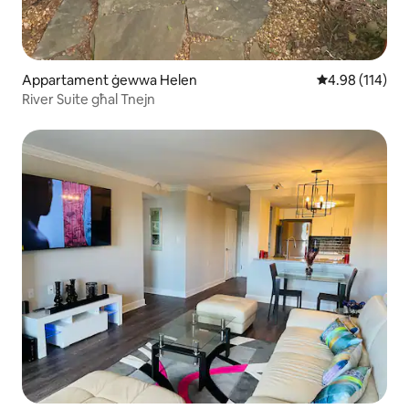
Appartament ġewwa Helen
Rating medju t
4.98 (114)
River Suite għal Tnejn