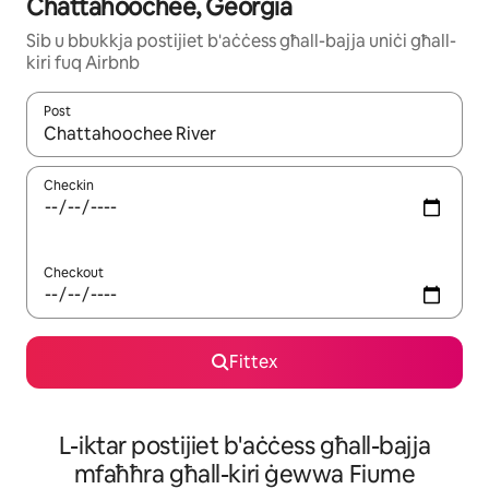
Chattahoochee, Georgia
Sib u bbukkja postijiet b'aċċess għall-bajja uniċi għall-
kiri fuq Airbnb
Post
Meta r-riżultati jkunu disponibbli, tista' tmur minn riżultat għall-ie
Checkin
Checkout
Fittex
L-iktar postijiet b'aċċess għall-bajja
mfaħħra għall-kiri ġewwa Fiume