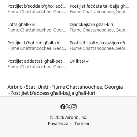
Postijiet b'sodda b'għoli aċċessibbli għall-kiri
Postijiet faċċata tal-bajja għall-kiri
Fiume Chattahoochee, Georgia
Fiume Chattahoochee, Georgia
Lofts għall-kiri
Djar ċkejknin għall-kiri
Fiume Chattahoochee, Georgia
Fiume Chattahoochee, Georgia
Postijiet b'hot tub għall-kiri
Postijiet li joffru kolazzjon għall-kiri
Fiume Chattahoochee, Georgia
Fiume Chattahoochee, Georgia
Postijiet addattati għall-pets għall-kiri
Uri iktar
Fiume Chattahoochee, Georgia
Airbnb
Stati Uniti
Fiume Chattahoochee, Georgia
Postijiet b'aċċess għall-bajja għall-kiri
© 2026 Airbnb, Inc.
Privatezza
Termini