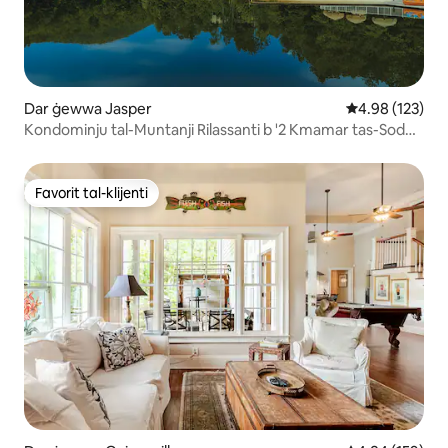
Dar ġewwa Jasper
Rating medju t
4.98 (123)
Kondominju tal-Muntanji Rilassanti b '2 Kmamar tas-Sodda
- Veduta tal-Kaskata
Favorit tal-klijenti
Favorit tal-klijenti