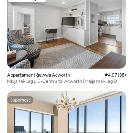
Favorit tal-klijenti
Appartament ġewwa Acworth
Rating medju 
4.97 (38)
Mixja sal-Lag u Ċ-Ċentru ta' Acworth | Ħajja mal-Lag D
Superhost
Superhost