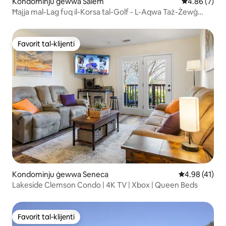
Kondominju ġewwa Salem
Rating medju
4.86 (7)
Ħajja mal-Lag fuq il-Korsa tal-Golf - L-Aqwa Taż-Żewġ
Affarijiet
Favorit tal-klijenti
Favorit tal-klijenti
Kondominju ġewwa Seneca
Rating medju 
4.98 (41)
Lakeside Clemson Condo | 4K TV | Xbox | Queen Beds
Favorit tal-klijenti
Favorit tal-klijenti