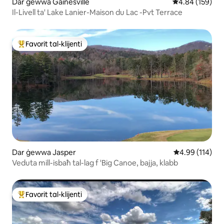
Dar ġewwa Gainesville
Rating medju t
4.84 (159)
Il-Livell ta' Lake Lanier-Maison du Lac -Pvt Terrace
Favorit tal-klijenti
Wieħed mill-aqwa favoriti tal-klijenti
Dar ġewwa Jasper
Rating medju t
4.99 (114)
Veduta mill-isbaħ tal-lag f 'Big Canoe, bajja, klabb
Favorit tal-klijenti
Wieħed mill-aqwa favoriti tal-klijenti