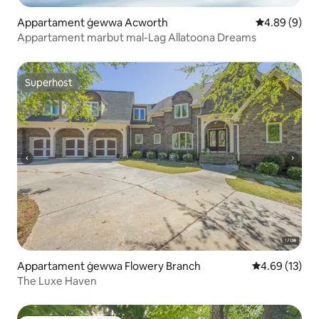
Appartament ġewwa Acworth
Rating medju
4.89 (9)
Appartament marbut mal-Lag Allatoona Dreams
Superhost
Superhost
Appartament ġewwa Flowery Branch
Rating medju 
4.69 (13)
The Luxe Haven