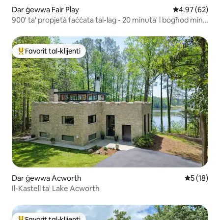
Dar ġewwa Fair Play
Rating medju 
4.97 (62)
900' ta' propjetà faċċata tal-lag - 20 minuta' l bogħod minn
Clemson
Favorit tal-klijenti
Wieħed mill-aqwa favoriti tal-klijenti
Dar ġewwa Acworth
Rating med
5 (18)
Il-Kastell ta' Lake Acworth
Favorit tal-klijenti