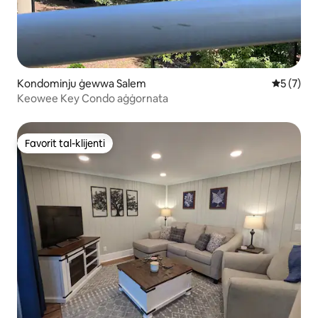
Kondominju ġewwa Salem
Rating me
5 (7)
Keowee Key Condo aġġornata
Favorit tal-klijenti
Favorit tal-klijenti