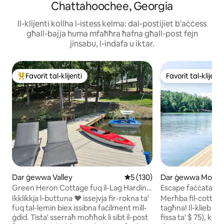
Chattahoochee, Georgia
Il-klijenti kollha l-istess kelma: dal-postijiet b'aċċess
għall-bajja huma mfaħħra ħafna għall-post fejn
jinsabu, l-indafa u iktar.
Favorit tal-klijenti
Favorit tal-klijenti
Wieħed mill-aqwa favoriti tal-klijenti
Favorit tal-klijenti
Dar ġewwa Valley
Rating medju ta' 5 minn 5, s
5 (130)
Dar ġewwa Montic
Green Heron Cottage fuq il-Lag Harding
Escape faċċata tal
- 3 Sodod King
Dogwood Cottag
Ikklikkja l-buttuna ❤️ issejvja fir-rokna ta'
Merħba fil-cottage 
fuq tal-lemin biex issibna faċilment mill-
tagħna! Il-klieb h
ġdid. Tista' sserraħ moħħok li sibt il-post
fissa ta' $ 75), kum