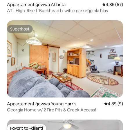
Appartament ġewwa Atlanta
Rating medju 
4.85 (67)
ATL High-Rise f 'Buckhead b' wifi u parkeġġ bla ħlas
Superhost
Superhost
Appartament ġewwa Young Harris
Rating medju
4.89 (9)
Georgia Home w/ 2 Fire Pits & Creek Access!
Favorit tal-klijenti