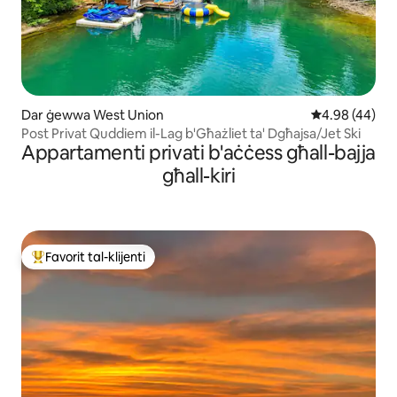
Dar ġewwa West Union
Rating medju 
4.98 (44)
Post Privat Quddiem il-Lag b'Għażliet ta' Dgħajsa/Jet Ski
Appartamenti privati b'aċċess għall-bajja
għall-kiri
Favorit tal-klijenti
Wieħed mill-aqwa favoriti tal-klijenti