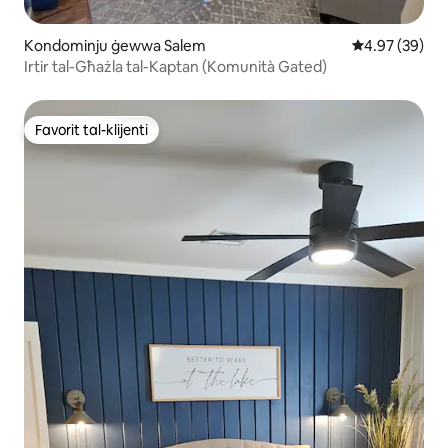
Kondominju ġewwa Salem
Rating medju 
4.97 (39)
Irtir tal-Għażla tal-Kaptan (Komunità Gated)
Favorit tal-klijenti
Favorit tal-klijenti