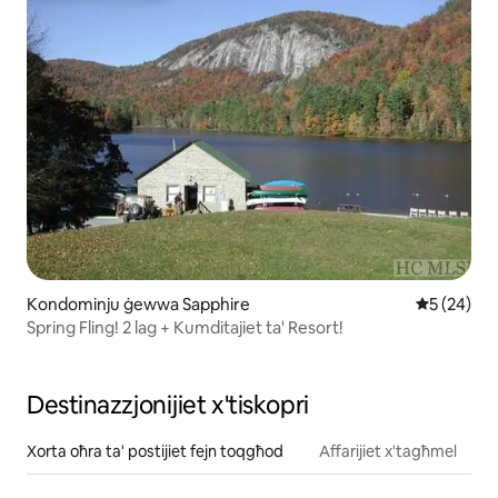
Kondominju ġewwa Sapphire
Rating med
5 (24)
Spring Fling! 2 lag + Kumditajiet ta' Resort!
Destinazzjonijiet x'tiskopri
Xorta oħra ta' postijiet fejn toqgħod
Affarijiet x'tagħmel