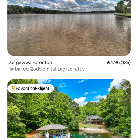
Dar ġewwa Eatonton
Rating medju t
4.96 (135)
Ħarba fuq Quddiem tal-Lag Ispirattiv
Favorit tal-klijenti
Wieħed mill-aqwa favoriti tal-klijenti