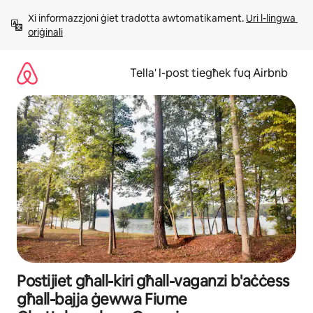
Aqbeż
Xi informazzjoni ġiet tradotta awtomatikament. 
Uri l-lingwa 
għall-
oriġinali
kontenut
Tella' l-post tiegħek fuq Airbnb
Postijiet għall-kiri għall-vaganzi b'aċċess
għall-bajja ġewwa Fiume