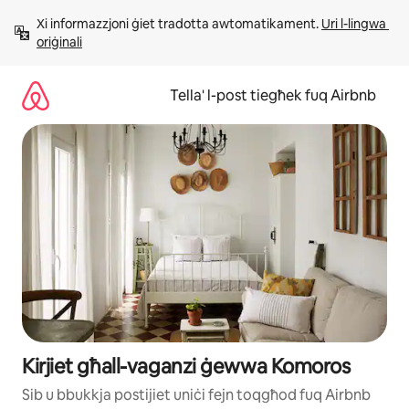
Aqbeż
Xi informazzjoni ġiet tradotta awtomatikament. 
Uri l-lingwa 
għall-
oriġinali
kontenut
Tella' l-post tiegħek fuq Airbnb
Kirjiet għall-vaganzi ġewwa Komoros
Sib u bbukkja postijiet uniċi fejn toqgħod fuq Airbnb