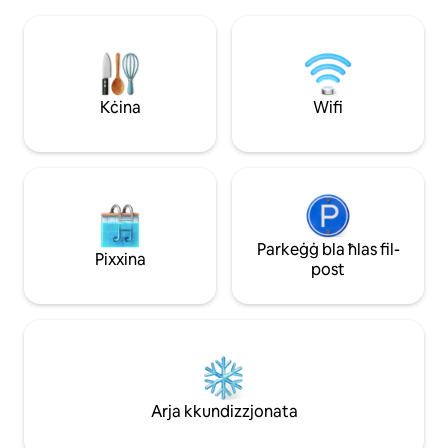
Dragon u l-Lac Salé 
ir-rilassament u l-konvenjenza, u toffri l-
bogħod bit-taxi br
bażi perfetta għal memorji tal-familja li
mixi tul il-kosta f'
ma jinsewx.
Kul "Chez Diop" u
xemx. Dejta tas-s
ħin ta' taħdit, €20
Kċina
Wifi
Parkeġġ bla ħlas fil-
Pixxina
post
Arja kkundizzjonata