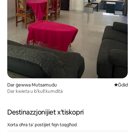
Dar ġewwa Mutsamudu
Post ġdid
Ġdid
Dar kwieta u b'kull kumdità
Destinazzjonijiet x'tiskopri
Xorta oħra ta' postijiet fejn toqgħod