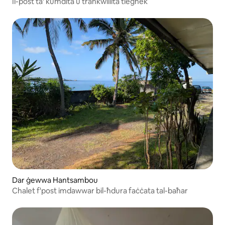
Il-post ta' kumdità u trankwillità tiegħek
Dar ġewwa Hantsambou
Chalet f'post imdawwar bil-ħdura faċċata tal-baħar