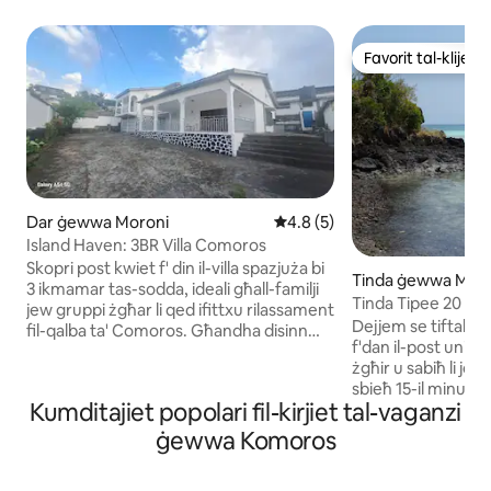
Favorit tal-klijenti
Favorit tal-klijenti
Dar ġewwa Moroni
Rating medju ta' 4.8 minn 5,
4.8 (5)
Island Haven: 3BR Villa Comoros
Skopri post kwiet f' din il-villa spazjuża bi
Tinda ġewwa Mits
3 ikmamar tas-sodda, ideali għall-familji
Tinda Tipee 20 m '
jew gruppi żgħar li qed ifittxu rilassament
Indjan. Għaġġla
Dejjem se tiftakar 
fil-qalba ta' Comoros. Għandha disinn
f'dan il-post uniku.
miftuħ b' żona tas-salott mdawwla u
żgħir u sabiħ li joff
arjuża, kċina mgħammra u spazju komdu
sbieħ 15-il minuta b
għall-ikel. Kull kamra hija mgħammra bi
Kumditajiet popolari fil-kirjiet tal-vaganzi
tgħum hawnhekk st
ħsieb għall-kumdità, biex b' hekk tiżgura
Prophète jew f'żewġ
l-iljieli mistrieħ. Din il-villa serra, li tinsab
ġewwa Komoros
qrib. Imxi sal-Scoll
ftit minuti 'l bogħod mill-bajjiet u l-
marea tkun baxxa 
attrazzjonijiet lokali, tgħaqqad flimkien