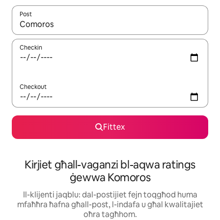
Post
Meta r-riżultati jkunu disponibbli, tista' tmur minn riżultat għall-ie
Checkin
Checkout
Fittex
Kirjiet għall-vaganzi bl-aqwa ratings
ġewwa Komoros
Il-klijenti jaqblu: dal-postijiet fejn toqgħod huma
mfaħħra ħafna għall-post, l-indafa u għal kwalitajiet
oħra tagħhom.