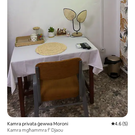
Kamra privata ġewwa Moroni
Rating medj
4.6 (5)
Kamra mgħammra f' Djaou