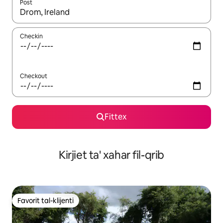
Post
Meta r-riżultati jkunu disponibbli, tista' tmur minn riżultat għall-ie
Checkin
Checkout
Fittex
Kirjiet ta' xahar fil-qrib
Favorit tal-klijenti
Favorit tal-klijenti