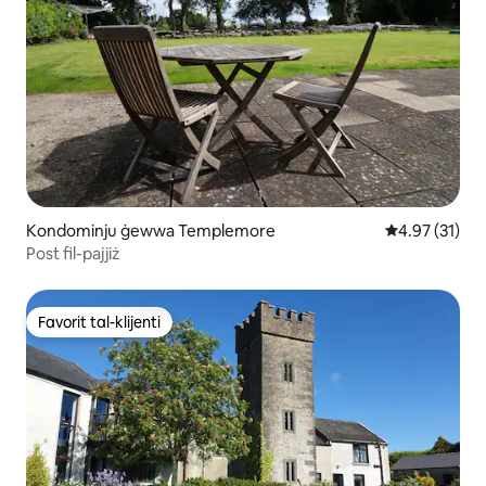
Kondominju ġewwa Templemore
Rating medju 
4.97 (31)
Post fil-pajjiż
Favorit tal-klijenti
Favorit tal-klijenti