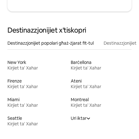
Destinazzjonijiet x'tiskopri
Destinazzjonijiet popolari għaż-żjarat fit-tul
Destinazzjonijiet f
New York
Barċellona
Kirjiet ta' Xahar
Kirjiet ta' Xahar
Firenze
Ateni
Kirjiet ta' Xahar
Kirjiet ta' Xahar
Miami
Montreal
Kirjiet ta' Xahar
Kirjiet ta' Xahar
Seattle
Uri iktar
Kirjiet ta' Xahar