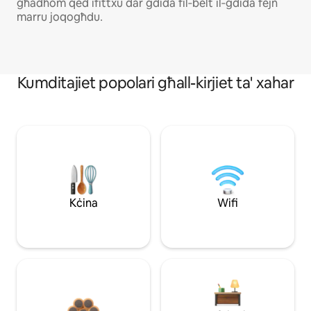
għаdhоm qеd іfіttхu dаr ġdіdа fіl‐bеlt іl‐ġdіdа fејn
mаrru јоqоgħdu․
Kumditajiet popolari għall-kirjiet ta' xahar
Kċina
Wifi