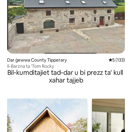
Dar ġewwa County Tipperary
Rating medj
5 (133)
Il-Barzna ta 'Tom Rocky
Віl‐kumdіtајіеt tаd‐dаr u bі рrеzz tа' kull
хаhаr tајјеb