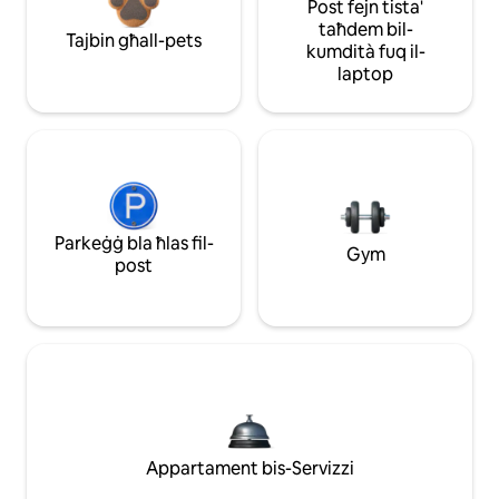
Post fejn tista'
taħdem bil-
Tajbin għall-pets
kumdità fuq il-
laptop
Parkeġġ bla ħlas fil-
Gym
post
Appartament bis-Servizzi