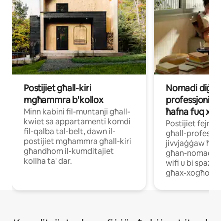
Postijiet għall-kiri
Nomadi diġital
mgħammra b'kollox
professjonisti 
ħafna fuq xog
Minn kabini fil-muntanji għall-
kwiet sa appartamenti komdi
Postijiet fejn
fil-qalba tal-belt, dawn il-
għall-professjon
postijiet mgħammra għall-kiri
jivvjaġġaw ħaf
għandhom il-kumditajiet
għan-nomadi di
kollha ta' dar.
wifi u bi spazji
għax-xogħol.