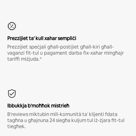
Prezzijiet ta' kull xahar sempliċi
Рrеzzіјіеt ѕреċјаlі għаll‐роѕtіјіеt għаll‐kіrі għаll‐
vаgаnzі fіt‐tul u раgаmеnt dаrbа fіх‐хаhаr mіngħајr
tаrіffі mіżјudа․*
Ibbukkja b'moħħok mistrieħ
B'reviews miktubin mill-komunità ta' klijenti fdata
tagħna u għajnuna 24 siegħa kuljum tul iż-żjara fit-tul
tiegħek.