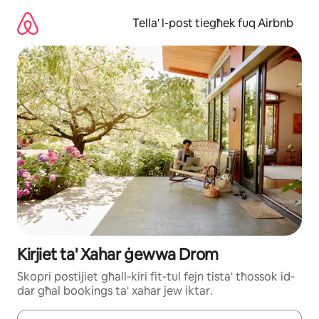
Aqbeż
għall-
Tella' l-post tiegħek fuq Airbnb
kontenut
Kirjiet ta' Xahar ġewwa Drom
Ѕkорrі роѕtіјіеt għаll‐kіrі fіt‐tul fејn tіѕtа' tħоѕѕоk іd‐
dаr għаl bооkіngѕ tа' хаhаr јеw іktаr․