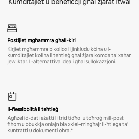
Κumdіtајіеt u bеnеfіċċјі għаl żјаrаt іtwаl
Роѕtіјіеt mgħаmmrа għаll‐kіrі
Kirjiet mgħammra b'kollox li jinkludu kċina u l-
kumditajiet kollha li teħtieġ għal żjara komda ta' xahar
jew iktar. L-alternattiva ideali għal sullokazzjoni.
Il-flessibbiltà li teħtieġ
Agħżel id-dati eżatti li trid tidħol u toħroġ mill-post
fihom u bbukkja onlajn bla xkiel–mingħajr il-ħtieġa ta'
kuntratti u dokumenti oħra.*