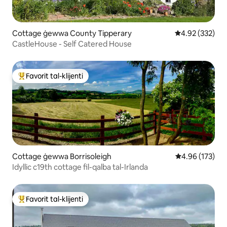
Cottage ġewwa County Tipperary
Rating medju t
4.92 (332)
CastleHouse - Self Catered House
Favorit tal-klijenti
Wieħed mill-aqwa favoriti tal-klijenti
Cottage ġewwa Borrisoleigh
Rating medju t
4.96 (173)
Idyllic c19th cottage fil-qalba tal-Irlanda
Favorit tal-klijenti
Wieħed mill-aqwa favoriti tal-klijenti