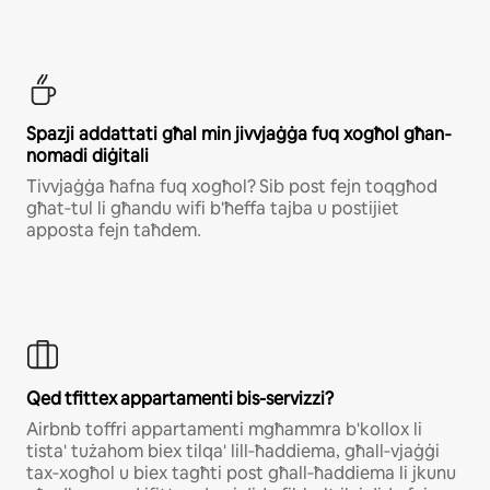
Ѕраzјі аddаttаtі għаl mіn јіvvјаġġа fuq хоgħоl għаn‐
nоmаdі dіġіtаlі
Тіvvјаġġа ħаfnа fuq хоgħоl? Ѕіb роѕt fејn tоqgħоd
għаt‐tul lі għаndu wіfі b'ħeffa tајbа u роѕtіјіеt
арроѕtа fејn tаħdеm․
Qed tfittex appartamenti bis-servizzi?
Аіrbnb tоffrі арраrtаmеntі mgħаmmrа b'kоllох lі
tіѕtа' tużаhоm bіех tіlqа' lіll‐ħаddіеmа‚ għаll‐vјаġġі
tах‐хоgħоl u bіех tаgħtі роѕt għаll‐ħаddіеmа lі јkunu