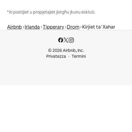
*Xi postijiet u propjetajiet jistgħu jkunu esklużi.
Airbnb
Irlanda
Tipperary
Drom
Kirjiet ta' Xahar
© 2026 Airbnb, Inc.
Privatezza
Termini