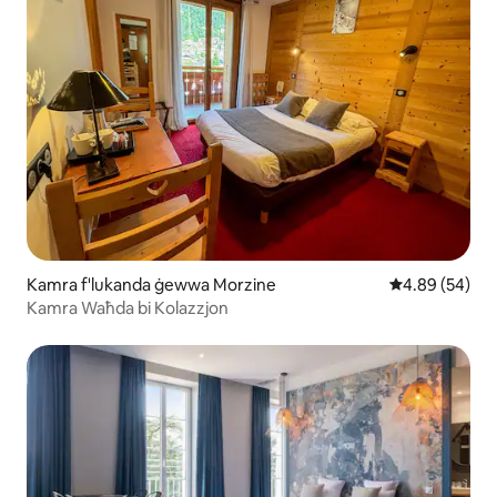
Kamra f'lukanda ġewwa Morzine
Rating medju 
4.89 (54)
Kamra Waħda bi Kolazzjon