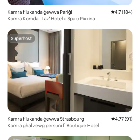
Kamra f'lukanda ġewwa Pariġi
Rating medju 
4.7 (184)
Kamra Komda | Laz' Hotel u Spa u Pixxina
Superhost
Superhost
Kamra f'lukanda ġewwa Strasbourg
Rating medju 
4.77 (91)
Kamra għal żewġ persuni f 'Boutique Hotel