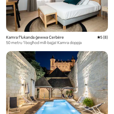
Kamra f'lukanda ġewwa Cerbère
Rating me
5 (8)
50 metru 'l bogħod mill-bajja! Kamra doppja