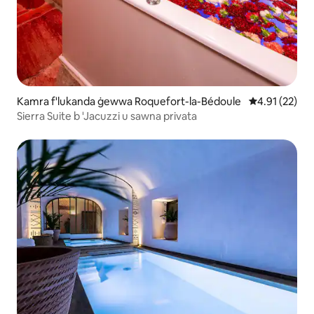
Kamra f'lukanda ġewwa Roquefort-la-Bédoule
Rating medju 
4.91 (22)
Sierra Suite b 'Jacuzzi u sawna privata