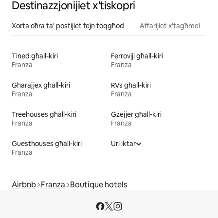
Destinazzjonijiet x'tiskopri
Xorta oħra ta' postijiet fejn toqgħod
Affarijiet x'tagħmel
Tined għall-kiri
Ferroviji għall-kiri
Franza
Franza
Għarajjex għall-kiri
RVs għall-kiri
Franza
Franza
Treehouses għall-kiri
Gżejjer għall-kiri
Franza
Franza
Guesthouses għall-kiri
Uri iktar
Franza
Airbnb
Franza
Boutique hotels