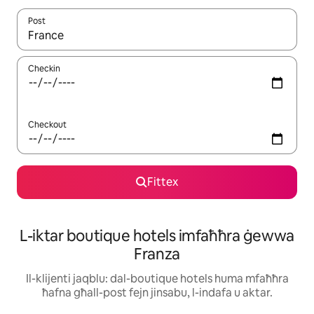
Post
Meta r-riżultati jkunu disponibbli, tista' tmur minn riżultat għall-ie
Checkin
Checkout
Fittex
L-iktar boutique hotels imfaħħra ġewwa
Franza
Il-klijenti jaqblu: dal-boutique hotels huma mfaħħra
ħafna għall-post fejn jinsabu, l-indafa u aktar.