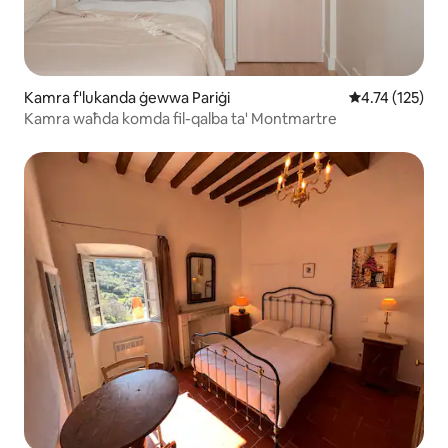
Kamra f'lukanda ġewwa Pariġi
Rating medju t
4.74 (125)
Kamra waħda komda fil-qalba ta' Montmartre