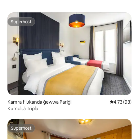
Superhost
Superhost
Kamra f'lukanda ġewwa Pariġi
Rating medju 
4.73 (93)
Kumdità Tripla
Superhost
Superhost