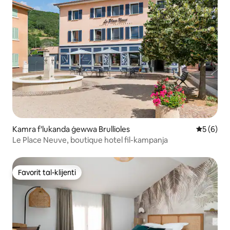
Kamra f'lukanda ġewwa Brullioles
Rating me
5 (6)
Le Place Neuve, boutique hotel fil-kampanja
Favorit tal-klijenti
Favorit tal-klijenti