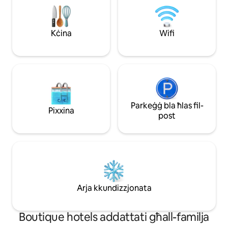
tas-sodda ġdida u ta 'livell għoli kif ukoll
tagħna. Għamilna ko
sodod ġodda biex jiżguraw li tgawdi minn
dekorazzjoni, it-tq
raqda ta' lejl kwiet u rinfreskanti.
kummerċjalizzazzj
Kċina
Wifi
Parkeġġ bla ħlas fil-
Pixxina
post
Arja kkundizzjonata
Boutique hotels addattati għall-familja