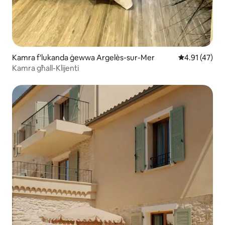
Kamra f'lukanda ġewwa Argelès-sur-Mer
Rating medju 
4.91 (47)
Kamra għall-Klijenti