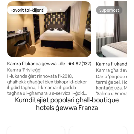
Favorit tal-klijenti
Superhost
Favorit tal-klijenti
Superhost
Kamra f'lukanda ġewwa Lille
Rating medju ta' 4.82 minn 5, s
4.82 (132)
Kamra f'lukanda 
elaillon-Plage
Kamra 'Privileġġ'
Kamra għal żewġ p
Victoria
Il-lukanda ġiet rinnovata fl-2018,
Dar b 'perjodu mill-
għalhekk għaġġel biex tiskopri d-dekor
tarmi ġebel. Hoteli
il-ġdid tagħna, il-kmamar il-ġodda
kontaġġjuża. Merħb
tagħna u l-għamara u s-servizz il-ġdid
'Salima u Emmanuel
Kumditajiet popolari għall-boutique
tagħna. Il-lukanda tikkonsisti minn 44
viżitaturi tagħna e
kamra, li kull waħda minnhom tista
lukanda storika ta
hotels ġewwa Franza
'takkomoda bejn persuna u erba'
Victoria hija r-re
persuni. Inti se tgawdi atmosfera
ta 'proġett konġun
differenti minn żjara għall-oħra, filwaqt li
Emmanuel. Is-sidien
żjara kwieta u komda hija dejjem sigura.
ġewwa Tarn, il-kopp
Il-kmamar kollha għandhom bjankerija
ħaġa oħra. "Dik kien