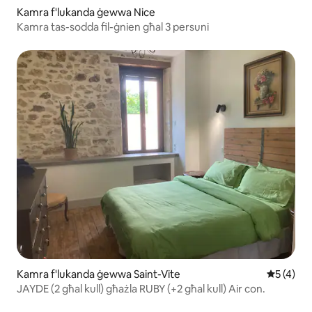
Kamra f'lukanda ġewwa Nice
Kamra tas-sodda fil-ġnien għal 3 persuni
Kamra f'lukanda ġewwa Saint-Vite
Rating me
5 (4)
JAYDE (2 għal kull) għażla RUBY (+2 għal kull) Air con.