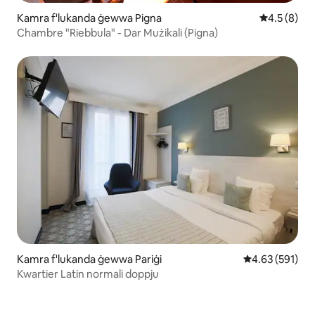
Kamra f'lukanda ġewwa Pigna
Rating medj
4.5 (8)
Chambre "Riebbula" - Dar Mużikali (Pigna)
Kamra f'lukanda ġewwa Pariġi
Rating medju t
4.63 (591)
Kwartier Latin normali doppju