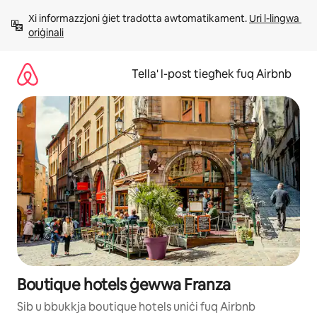
Aqbeż
Xi informazzjoni ġiet tradotta awtomatikament. 
Uri l-lingwa 
għall-
oriġinali
kontenut
Tella' l-post tiegħek fuq Airbnb
Boutique hotels ġewwa Franza
Sib u bbukkja boutique hotels uniċi fuq Airbnb