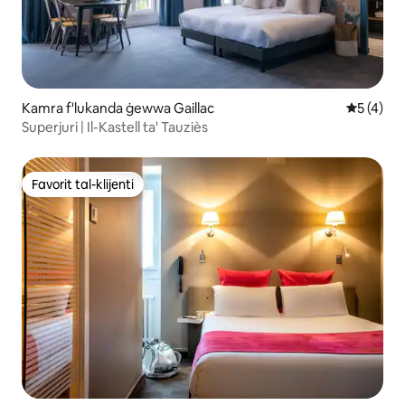
Kamra f'lukanda ġewwa Gaillac
Rating me
5 (4)
Superjuri | Il-Kastell ta' Tauziès
Favorit tal-klijenti
Favorit tal-klijenti