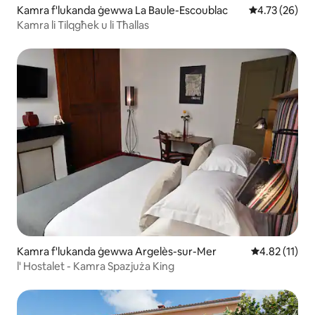
Kamra f'lukanda ġewwa La Baule-Escoublac
Rating medju 
4.73 (26)
Kamra li Tilqgħek u li Tħallas
Kamra f'lukanda ġewwa Argelès-sur-Mer
Rating medju 
4.82 (11)
l' Hostalet - Kamra Spazjuża King