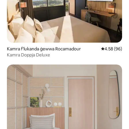
Kamra f'lukanda ġewwa Rocamadour
Rating medju 
4.58 (96)
Kamra Doppja Deluxe