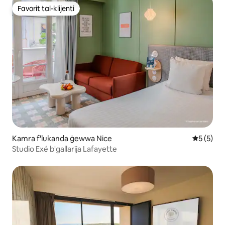
Favorit tal-klijenti
Favorit tal-klijenti
Kamra f'lukanda ġewwa Nice
Rating me
5 (5)
Studio Exé b'gallarija Lafayette