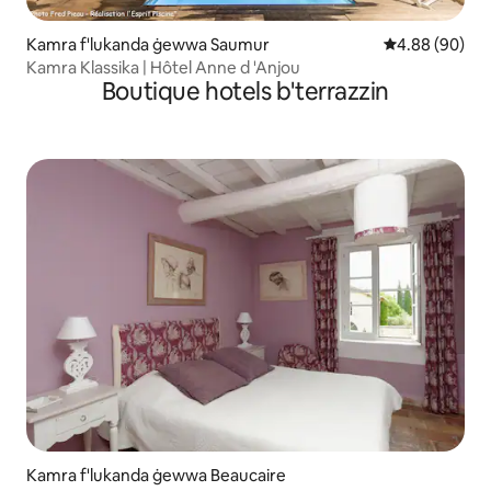
Kamra f'lukanda ġewwa Saumur
Rating medju t
4.88 (90)
Kamra Klassika | Hôtel Anne d 'Anjou
Boutique hotels b'terrazzin
Kamra f'lukanda ġewwa Beaucaire