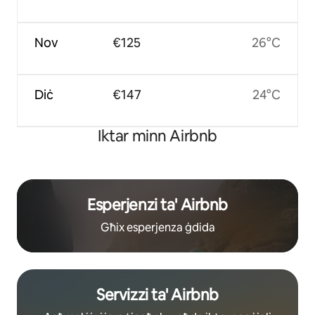
Nov
€125
26°C
Diċ
€147
24°C
Iktar minn Airbnb
Esperjenzi ta' Airbnb
Għix esperjenza ġdida
Servizzi ta' Airbnb