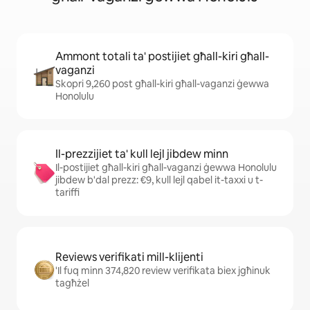
Ammont totali ta' postijiet għall-kiri għall-
vaganzi
Skopri 9,260 post għall-kiri għall-vaganzi ġewwa
Honolulu
Il-prezzijiet ta' kull lejl jibdew minn
Il-postijiet għall-kiri għall-vaganzi ġewwa Honolulu
jibdew b'dal prezz: €9, kull lejl qabel it-taxxi u t-
tariffi
Reviews verifikati mill-klijenti
'Il fuq minn 374,820 review verifikata biex jgħinuk
tagħżel