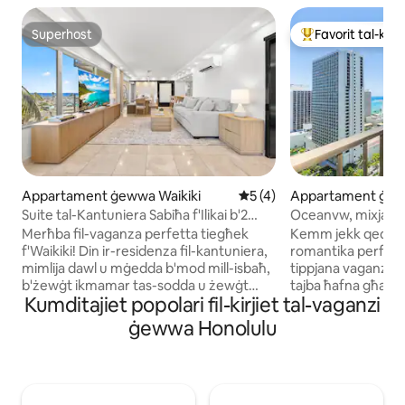
Superhost
Favorit tal-klije
Superhost
Wieħed mill-aqwa f
Appartament ġewwa Waikiki
Rating medju ta' 5 minn 5,
5 (4)
Appartament ġew
i
Suite tal-Kantuniera Sabiħa f'Ilikai b'2
Oceanvw, mixja 2 ba
KMAMERI TAS-SODDA/2 KAMRI TAL-
0, kċina
Merħba fil-vaganza perfetta tiegħek
Kemm jekk qed ti
BANJU - Waikiki
f'Waikiki! Din ir-residenza fil-kantuniera,
romantika perfetta
mimlija dawl u mġedda b'mod mill-isbaħ,
tippjana vaganza ta
b'żewġt ikmamar tas-sodda u żewġt
tajba ħafna għal E
Kumditajiet popolari fil-kirjiet tal-vaganzi
ikmamar tal-banju, fl-ikoniku Ilikai toffri t-
appartament b' sula
taħlita ideali ta' kumdità, stil u stil ta' ħajja
oċean jiċċekkja l-k
ġewwa Honolulu
tal-gżira. Gawdi 1000 pied kwadru ta'
kamra tas-sodda 
spazju fuq ġewwa, kċina mgħammra
ideali għall-ġenituri
kompletament b'gżira fejn tpoġġi, żona
jaqsmu S-SUFAN T
tal-ikel akkoljenti fejn tiltaqa' mal-oħrajn
salott. Il-kċina m