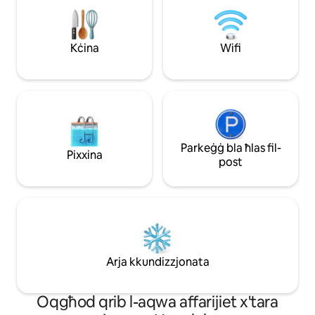
u żewġ galleriji privati b'veduti sbieħ tal-
kollu li se jkollok bż
oċean u tal-belt. Ftit passi biss 'il bogħod
ix-xorb u l-ikliet ħfi
mill-bajja, Ala Moana Center, ristoranti
bogħod mill-bajja
ta' livell dinji, shopping u avventuri bla
GĦALL-PARKEĠĠ 
Kċina
Wifi
tmiem madwar il-gżira!
l-ebda TARIFFA GĦ
ħwienet u l-ikel.
Parkeġġ bla ħlas fil-
Pixxina
post
Arja kkundizzjonata
Oqgħod qrib l-aqwa affarijiet x'tara