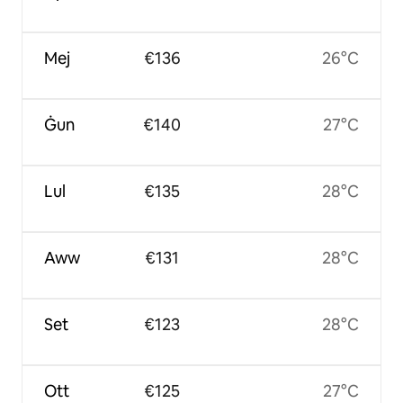
Mej
€136
26°C
Ġun
€140
27°C
Lul
€135
28°C
Aww
€131
28°C
Set
€123
28°C
Ott
€125
27°C