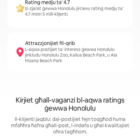
Rating medju ta' 4.7
Iż-żjarat ġewwa Honolulu jirċievu rating medju ta'
4.7 minn 5 mill-klijenti.
Attrazzjonijiet fil-qrib
L-aqwa postijiet ta' interess ġewwa Honolulu
jinkludu Honolulu Zoo, Kailua Beach Park, u Ala
Moana Beach Park
Kirjiet għall-vaganzi bl-aqwa ratings
ġewwa Honolulu
Il-klijenti jaqblu: dal-postijiet fejn toqgħod huma
mfaħħra ħafna għall-post, l-indafa u għal kwalitajiet
oħra tagħhom.