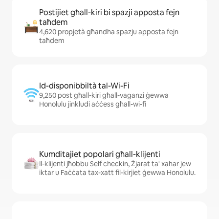
Postijiet għall-kiri bi spazji apposta fejn
taħdem
4,620 propjetà għandha spazju apposta fejn
taħdem
Id-disponibbiltà tal-Wi-Fi
9,250 post għall-kiri għall-vaganzi ġewwa
Honolulu jinkludi aċċess għall-wi-fi
Kumditajiet popolari għall-klijenti
Il-klijenti jħobbu Self checkin, Żjarat ta' xahar jew
iktar u Faċċata tax-xatt fil-kirjiet ġewwa Honolulu.