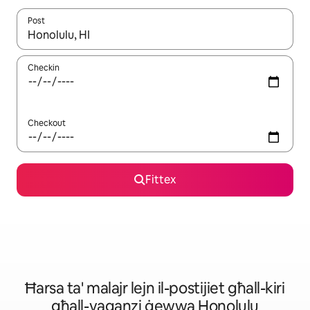
Post
Meta r-riżultati jkunu disponibbli, tista' tmur minn riżultat għall-ie
Checkin
Checkout
Fittex
Ħarsa ta' malajr lejn il-postijiet għall-kiri
għall-vaganzi ġewwa Honolulu