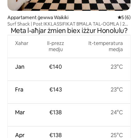
Appartament ġewwa Waikiki
Rating me
5 (6)
Surf Shack | Post IKKLASSIFIKAT BĦALA TAL-OGĦLA | 2
Meta l-aħjar żmien biex iżżur Honolulu?
Galleriji
Xahar
Il-prezz
It-temperatura
medju
medja
Jan
€140
23°C
Fra
€143
23°C
Mar
€138
24°C
Apr
€138
25°C