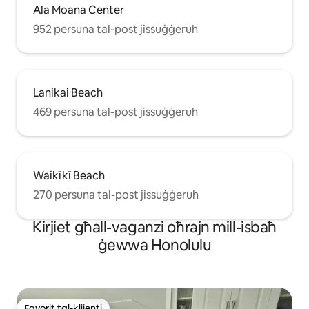
Ala Moana Center
952 persuna tal-post jissuġġeruh
Lanikai Beach
469 persuna tal-post jissuġġeruh
Waikīkī Beach
270 persuna tal-post jissuġġeruh
Kirjiet għall-vaganzi oħrajn mill-isbaħ
ġewwa Honolulu
Favorit tal-klijenti