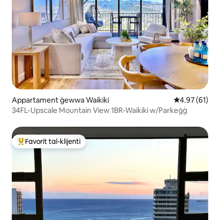
Appartament ġewwa Waikiki
Rating medju 
4.97 (61)
34FL-Upscale Mountain View 1BR-Waikiki w/Parkeġġ
Favorit tal-klijenti
Wieħed mill-aqwa favoriti tal-klijenti