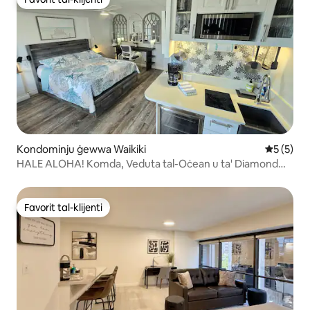
Favorit tal-klijenti
Kondominju ġewwa Waikiki
Rating me
5 (5)
HALE ALOHA! Komda, Veduta tal-Oċean u ta' Diamond
Head
Favorit tal-klijenti
Favorit tal-klijenti