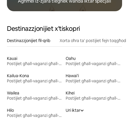
Agħmel iż-żjara tiegħek waħda iktar speċjali
Destinazzjonijiet x'tiskopri
Destinazzjonijiet fil-qrib
Xorta oħra ta' postijiet fejn toqgħod
Kauai
Oahu
Postijiet għall-vaganzi għall-kiri
Postijiet għall-vaganzi għall-kiri
Kailua-Kona
Hawai'i
Postijiet għall-vaganzi għall-kiri
Postijiet għall-vaganzi għall-kiri
Wailea
Kihei
Postijiet għall-vaganzi għall-kiri
Postijiet għall-vaganzi għall-kiri
Hilo
Uri iktar
Postijiet għall-vaganzi għall-kiri