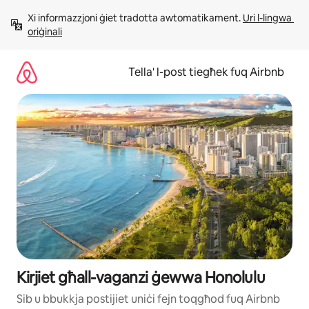
Aqbeż
Xi informazzjoni ġiet tradotta awtomatikament. 
Uri l-lingwa 
għall-
oriġinali
kontenut
Tella' l-post tiegħek fuq Airbnb
Kirjiet għall-vaganzi ġewwa Honolulu
Sib u bbukkja postijiet uniċi fejn toqgħod fuq Airbnb