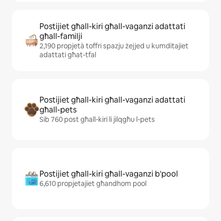
Postijiet għall-kiri għall-vaganzi adattati
għall-familji
2,190 propjetà toffri spazju żejjed u kumditajiet
adattati għat-tfal
Postijiet għall-kiri għall-vaganzi adattati
għall-pets
Sib 760 post għall-kiri li jilqgħu l-pets
Postijiet għall-kiri għall-vaganzi b'pool
6,610 propjetajiet għandhom pool