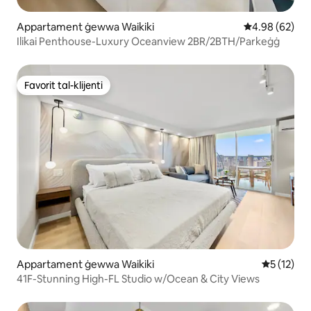
Appartament ġewwa Waikiki
Rating medju 
4.98 (62)
Ilikai Penthouse-Luxury Oceanview 2BR/2BTH/Parkeġġ
Favorit tal-klijenti
Favorit tal-klijenti
Appartament ġewwa Waikiki
Rating med
5 (12)
41F-Stunning High-FL Studio w/Ocean & City Views