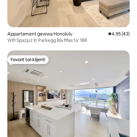
Appartament ġewwa Honolulu
Rating medju 
4.95 (43)
Wifi Spazjuż b' Parkeġġ Bla Ħlas ta' 1BR
Favorit tal-klijenti
Favorit tal-klijenti