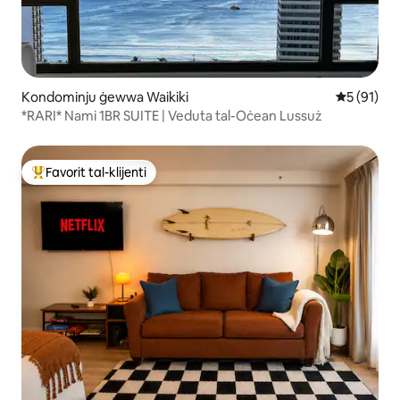
Kondominju ġewwa Waikiki
Rating med
5 (91)
*RARI* Nami 1BR SUITE | Veduta tal-Oċean Lussuż
Favorit tal-klijenti
Wieħed mill-aqwa favoriti tal-klijenti