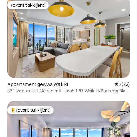
Favorit tal-klijenti
Favorit tal-klijenti
Appartament ġewwa Waikiki
Rating med
5 (22)
33F-Veduta tal-Oċean mill-Isbaħ 1BR-Waikiki/Parkeġġ Bla
Ħlas~
Favorit tal-klijenti
Wieħed mill-aqwa favoriti tal-klijenti