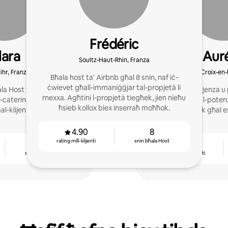
Frédéric
lara
Auré
Soultz-Haut-Rhin, Franza
ihr, Franza
Sainte-Croix-en-
Bħala host ta' Airbnb għal 8 snin, naf iċ-
ċwievet għall-immaniġġjar tal-propjetà li
la Host fl-2020, flimkien
B' 9 snin esperjenza u 
rnexxa. Agħtini l-propjetà tiegħek, jien nieħu
il-catering, żewġ oqsma
nimmassimizza l-potenzj
ħsieb kollox biex inserraħ moħħok.
mal-klijenti huma kruċjali.
dar tiegħek għal e
4.90
8
rating mill-klijenti
snin bħala Host
6
4.81
snin bħala Host
rating mill-klijenti