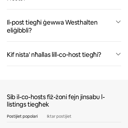
Il-post tiegħi ġewwa Westhalten
eliġibbli?
Kif nista' nħallas lill-co‑host tiegħi?
Sib il-co-hosts fiż-żoni fejn jinsabu l-
listings tiegħek
Postijiet popolari
Iktar postijiet