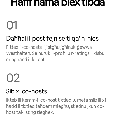
Ħafif ħafna biex tibda
01
Daħħal il-post fejn se tilqa' n-nies
Fittex il-co‑hosts li jistgħu jgħinuk ġewwa
Westhalten. Se nuruk il-profil u r-ratings li kisbu
mingħand il-klijenti.
02
Sib xi co-hosts
Ikteb lil kemm-il co-host tixtieq u, meta ssib lil xi
ħadd li tixtieq taħdem miegħu, stiednu jkun co-
host tal-listing tiegħek.