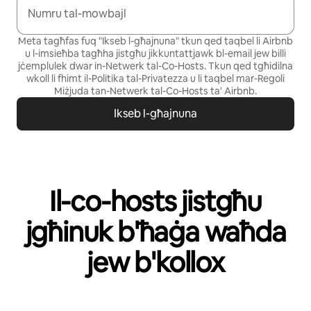
Numru tal-mowbajl
Meta tagħfas fuq "Ikseb l-għajnuna" tkun qed taqbel li Airbnb
u l-imsieħba tagħha jistgħu jikkuntattjawk bl-email jew billi
jċemplulek dwar in-Netwerk tal-Co-Hosts. Tkun qed tgħidilna
wkoll li fhimt il-
Politika tal-Privatezza
u li taqbel mar-
Regoli
Miżjuda tan-Netwerk tal-Co-Hosts
ta' Airbnb.
Ikseb l-għajnuna
Il-co-hosts jistgħu
jgħinuk b'ħaġa waħda
jew b'kollox