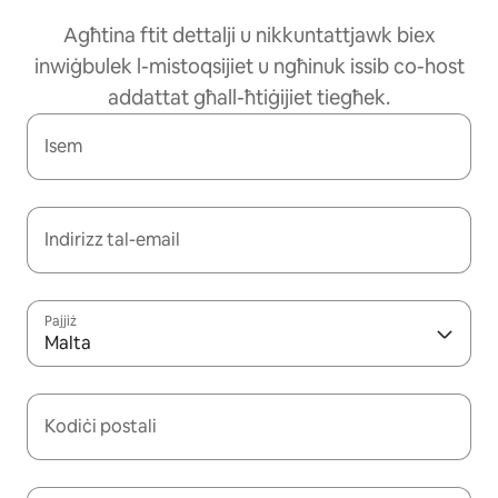
Agħtina ftit dettalji u nikkuntattjawk biex
inwiġbulek l-mistoqsijiet u ngħinuk issib co-host
addattat għall-ħtiġijiet tiegħek.
Isem
Indirizz tal-email
Pajjiż
Malta
Kodiċi postali