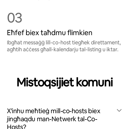
03
Eħfef biex taħdmu flimkien
Ibgħat messaġġ lill-co-host tiegħek direttament,
agħtih aċċess għall-kalendarju tal-listing u iktar.
Mistoqsijiet komuni
X'inhu meħtieġ mill-co-hosts biex
jingħaqdu man-Netwerk tal-Co-
Hosts?