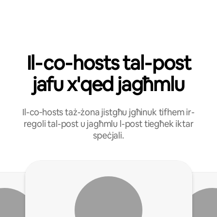
Il‑co‑hosts tal‑post
jafu x'qed jagħmlu
Il-co‑hosts taż-żona jistgħu jgħinuk tifhem ir-
regoli tal-post u jagħmlu l-post tiegħek iktar
speċjali.