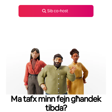
Sib co‑host
Ma tafx minn fejn għandek
tibda?