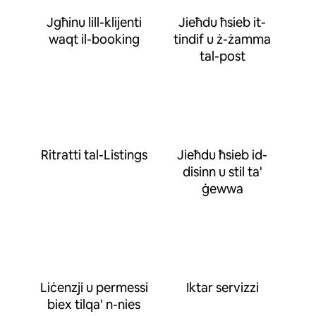
Jgħinu lill-klijenti
Jieħdu ħsieb it-
waqt il-booking
tindif u ż-żamma
tal-post
Ritratti tal-Listings
Jieħdu ħsieb id-
disinn u stil ta'
ġewwa
Liċenzji u permessi
Iktar servizzi
biex tilqa' n-nies