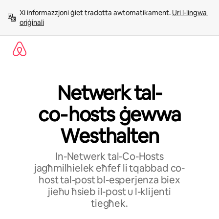
Aqbeż
Xi informazzjoni ġiet tradotta awtomatikament. 
Uri l-lingwa 
għall-
oriġinali
kontenut
Netwerk tal-
co‑hosts ġewwa
Westhalten
In-Netwerk tal-Co-Hosts
jagħmilhielek eħfef li tqabbad co-
host tal-post bl-esperjenza biex
jieħu ħsieb il-post u l-klijenti
tiegħek.