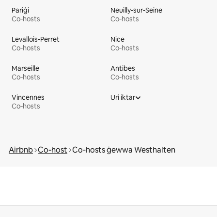
Pariġi
Neuilly-sur-Seine
Co‑hosts
Co‑hosts
Levallois-Perret
Nice
Co‑hosts
Co‑hosts
Marseille
Antibes
Co‑hosts
Co‑hosts
Vincennes
Uri iktar
Co‑hosts
Airbnb
Co‑host
Co‑hosts ġewwa Westhalten