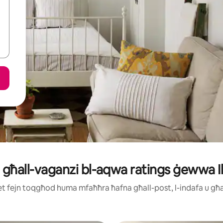
et għall-vaganzi bl-aqwa ratings ġewwa 
ijiet fejn toqgħod huma mfaħħra ħafna għall-post, l-indafa u g