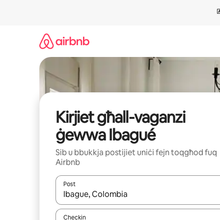
Aqbeż
għall-
kontenut
Kirjiet għall-vaganzi
ġewwa Ibagué
Sib u bbukkja postijiet uniċi fejn toqgħod fuq
Airbnb
Post
Meta r-riżultati jkunu disponibbli, tista' tmur minn r
Checkin