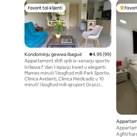
Favorit tal-klijenti
Favorit
Favorit tal-klijenti
Wieħed mi
Kondominju ġewwa Ibagué
Rating medju ta' 4.95 
4.95 (99)
Appartament sħiħ qrib ix-xenarju sportiv
Irrilassa f 'dan l-ispazju kwiet u eleganti.
Ħames minuti 'l bogħod mill-Park Sportiv,
Clínica Avidanti, Clínica Medicadiz u 10
minuti' l bogħod mill-ajruport Grazzi
għall-paċi ta' żona residenzjali, disinn
esklussiv u mdawra bin-natura, il-
kumditajiet u s-sigurtà, nafu li se tkun
tista' tistrieħ u tgawdi ż-żjara tiegħek
ġewwa Ibagué. L-appartament jinsab f'
kumpless magħluq bi grawnds tal-futbol,
Appartam
basketboll, volleyball u ping pong (f' żoni
Appartam
komuni), għalhekk tista' ġġib il-ballun u r-
Agħti ħar
rakket tiegħek biex tilgħab magħhom.