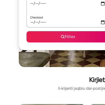
Checkout
Fittex
Kirji
Il-klijenti jaqblu: dal-post