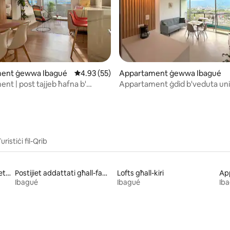
minn 5, skont dan-numru ta' reviews: 36
ent ġewwa Ibagué
Rating medju ta' 4.93 minn 5, skont dan-num
4.93 (55)
Appartament ġewwa Ibagué
nt | post tajjeb ħafna b'
Appartament ġdid b'veduta uni
ideali
uristiċi fil-Qrib
Postijiet addattati għall-pets għall-kiri
Postijiet addattati għall-familja għall-kiri
Lofts għall-kiri
App
Ibagué
Ibagué
Ib