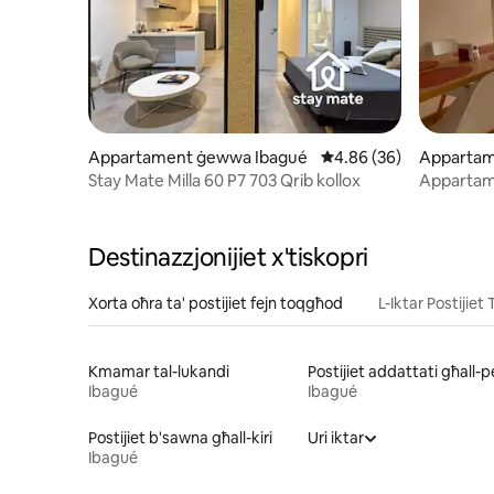
Appartament ġewwa Ibagué
Rating medju ta' 4.86 
4.86 (36)
Appartam
Stay Mate Milla 60 P7 703 Qrib kollox
Appartame
parkeġġ
Destinazzjonijiet x'tiskopri
Xorta oħra ta' postijiet fejn toqgħod
L-Iktar Postijiet T
Kmamar tal-lukandi
Ibagué
Ibagué
Postijiet b'sawna għall-kiri
Uri iktar
Ibagué