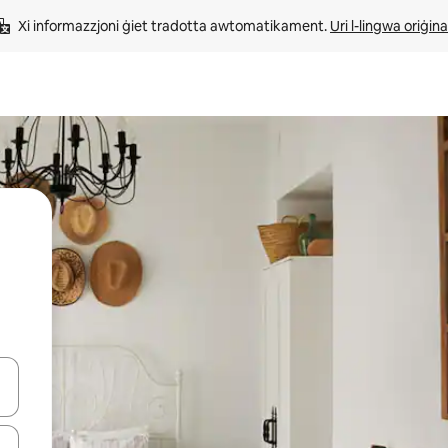
Xi informazzjoni ġiet tradotta awtomatikament. 
Uri l-lingwa oriġina
iżultat għall-ieħor bil-buttuni tal-vleġeġ 'il fuq jew 'l isfel jew billi tmi