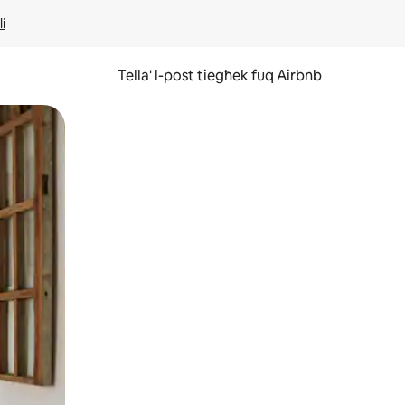
li
Tella' l-post tiegħek fuq Airbnb
ss u tmexxi subgħajk fuq l-iskrin.