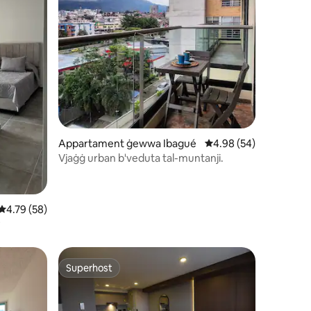
ru ta' reviews: 20
Appartament ġewwa Ibagué
Rating medju ta' 4.98 
4.98 (54)
Vjaġġ urban b'veduta tal-muntanji.
Rating medju ta' 4.79 minn 5, skont dan-numru ta' reviews: 58
4.79 (58)
P
Superhost
jenti
Superhost