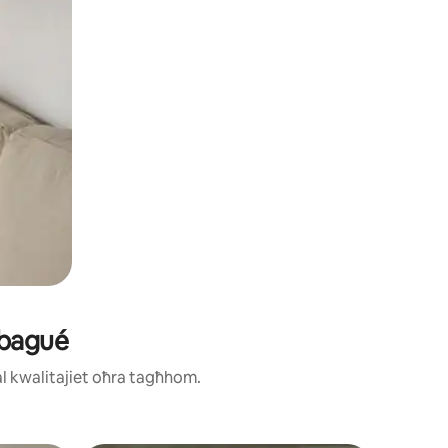
Ibagué
ħal kwalitajiet oħra tagħhom.