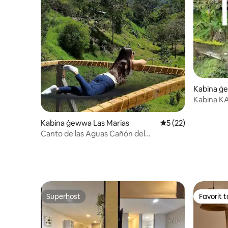
Kabina ġ
Kabina KA
Kabina ġewwa Las Marias
Rating medju ta' 5 
5 (22)
Canto de las Aguas Cañón del
Combeima Canto Canto Cabin
Superhost
Favorit ta
Superhost
Favorit ta