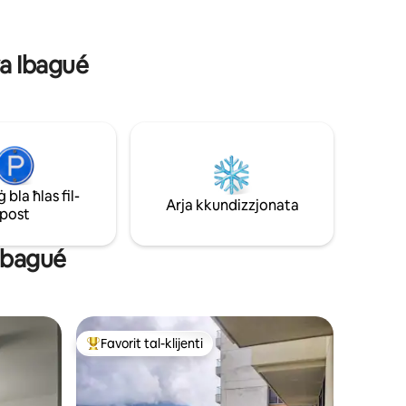
od minn
ta' divertiment jew ta' xogħol, f'ambjent
stiku,
kwiet u modern b'aċċess faċli għal
miku.
ristoranti u supermarkets.
wa Ibagué
bla ħlas fil-
Arja kkundizzjonata
post
 Ibagué
Favorit tal-klijenti
Wieħed mill-aqwa favoriti tal-klijenti