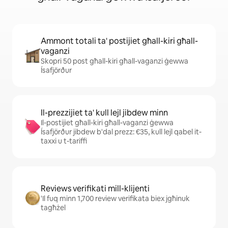
Ammont totali ta' postijiet għall-kiri għall-
vaganzi
Skopri 50 post għall-kiri għall-vaganzi ġewwa
Ísafjörður
Il-prezzijiet ta' kull lejl jibdew minn
Il-postijiet għall-kiri għall-vaganzi ġewwa
Ísafjörður jibdew b'dal prezz: €35, kull lejl qabel it-
taxxi u t-tariffi
Reviews verifikati mill-klijenti
'Il fuq minn 1,700 review verifikata biex jgħinuk
tagħżel