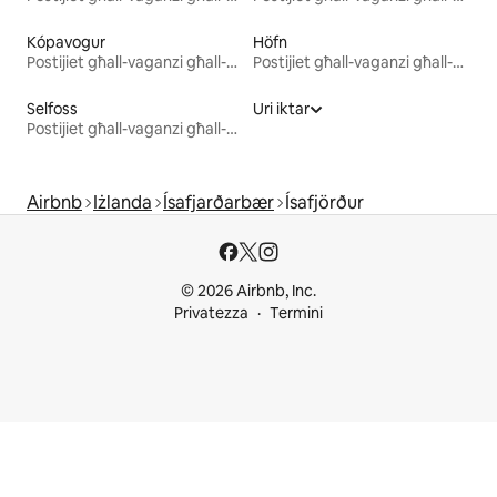
Kópavogur
Höfn
Postijiet għall-vaganzi għall-kiri
Postijiet għall-vaganzi għall-kiri
Selfoss
Uri iktar
Postijiet għall-vaganzi għall-kiri
Airbnb
Iżlanda
Ísafjarðarbær
Ísafjörður
© 2026 Airbnb, Inc.
Privatezza
Termini