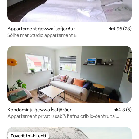
Appartament ġewwa Ísafjörður
Rating medju 
4.96 (28)
Sólheimar Studio appartament B
Kondominju ġewwa Ísafjörður
Rating medj
4.8 (5)
Appartament privat u sabiħ ħafna qrib iċ-ċentru ta'
Ísafjörður.
Favorit tal-klijenti
Favorit tal-klijenti