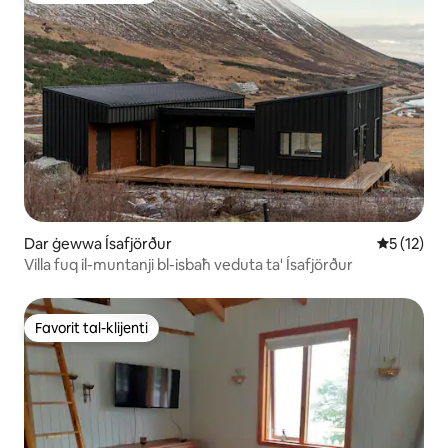
Dar ġewwa Ísafjörður
Rating med
5 (12)
Villa fuq il-muntanji bl-isbaħ veduta ta' Ísafjörður
Favorit tal-klijenti
Favorit tal-klijenti