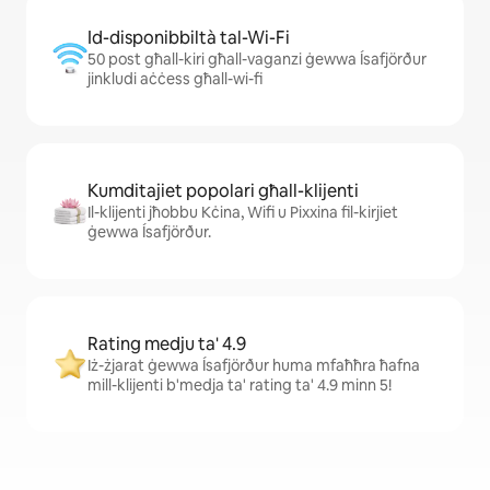
Id-disponibbiltà tal-Wi-Fi
50 post għall-kiri għall-vaganzi ġewwa Ísafjörður
jinkludi aċċess għall-wi-fi
Kumditajiet popolari għall-klijenti
Il-klijenti jħobbu Kċina, Wifi u Pixxina fil-kirjiet
ġewwa Ísafjörður.
Rating medju ta' 4.9
Iż-żjarat ġewwa Ísafjörður huma mfaħħra ħafna
mill-klijenti b'medja ta' rating ta' 4.9 minn 5!