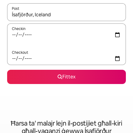
Post
Meta r-riżultati jkunu disponibbli, tista' tmur minn riżultat għall-ie
Checkin
Checkout
Fittex
Ħarsa ta' malajr lejn il-postijiet għall-kiri
għall-vaganzi ġewwa Ísafjörður