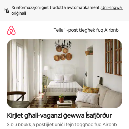
Aqbeż
Xi informazzjoni ġiet tradotta awtomatikament. 
Uri l-lingwa 
għall-
oriġinali
kontenut
Tella' l-post tiegħek fuq Airbnb
Kirjiet għall-vaganzi ġewwa Ísafjörður
Sib u bbukkja postijiet uniċi fejn toqgħod fuq Airbnb