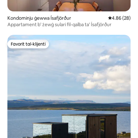
Kondominju ġewwa Ísafjörður
Rating medju 
4.86 (28)
Appartament b' żewġ sulari fil-qalba ta' Ísafjörður
Favorit tal-klijenti
Favorit tal-klijenti