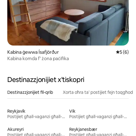
Kabina ġewwa Ísafjörður
Rating me
5 (6)
Kabina komda f' żona paċifika
Destinazzjonijiet x'tiskopri
Destinazzjonijiet fil-qrib
Xorta oħra ta' postijiet fejn toqgħod
Reykjavík
Vik
Postijiet għall-vaganzi għall-kiri
Postijiet għall-vaganzi għall-kiri
Akureyri
Reykjanesbær
Postijiet għall-vaganzi għall-kiri
Postijiet għall-vaganzi għall-kiri