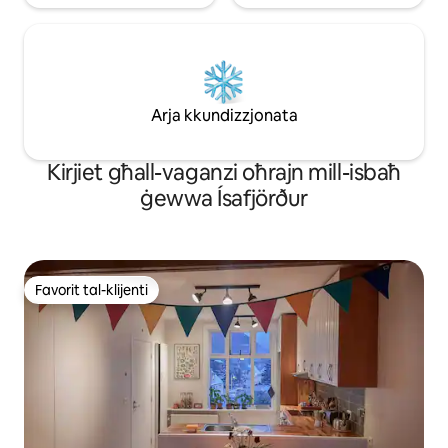
Arja kkundizzjonata
Kirjiet għall-vaganzi oħrajn mill-isbaħ
ġewwa Ísafjörður
Favorit tal-klijenti
Favorit tal-klijenti