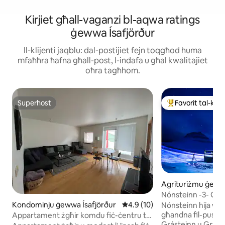
Kirjiet għall-vaganzi bl-aqwa ratings
ġewwa Ísafjörður
Il-klijenti jaqblu: dal-postijiet fejn toqgħod huma
mfaħħra ħafna għall-post, l-indafa u għal kwalitajiet
oħra tagħhom.
Superhost
Favorit tal-klije
Superhost
Wieħed mill-aqwa f
Agrituriżmu ġew
darfjörður
Nónste
Kondominju ġewwa Ísafjörður
Rating medju ta' 4.9 minn 5, 
4.9 (10)
Nónsteinn hija waħd
għandna fil-pussess tagħ
Appartament żgħir komdu fiċ-ċentru ta'
Grásteinn u Grýlusteinn. Il-ka
Isafjordur