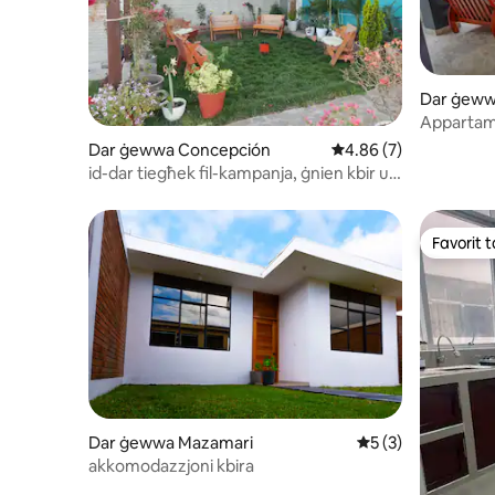
Dar ġeww
Appartame
muntanji 
Dar ġewwa Concepción
Rating medju ta' 4.86
4.86 (7)
id-dar tiegħek fil-kampanja, ġnien kbir u
divertiment.
Favorit ta
Favorit ta
Dar ġewwa Mazamari
Rating medju ta' 5
5 (3)
akkomodazzjoni kbira