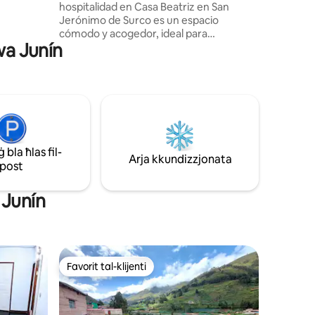
hospitalidad en Casa Beatriz en San
Jerónimo de Surco es un espacio
cómodo y acogedor, ideal para
ew bil-
wa Junín
desconectar y descansar. Disfruta de
habitaciones con vista directa a las
montañas, acceso al río, zona de parrilla y
fogata para compartir momentos únicos.
📍Cerca de: Huanano, Palakala,
Cuchimachay Ichoca en Matucana
Toboganes de Songos El equilibrio entre
naturaleza y descanso. 📌
bla ħlas fil-
Estacionamiento gratuito y ofrecemos
Arja kkundizzjonata
post
recojo desde el paradero previa consulta
 Junín
Favorit tal-klijenti
Favorit tal-klijenti