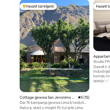
Favorit tal-klijenti
Favorit ta
Wieħed mill-aqwa favoriti tal-klijenti
Favorit ta
Apparta
ayo
Studio f'P
Modern
Gawdi ż-żj
Industrija
komdu mfa
spazju: ✅
minn Real
Los Andes 
blokok bo
Cottage ġewwa San Jeronimo d
Rating medju ta' 5 
5 (15)
Qrib risto
e Surco
Dar fil-kampanja ġewwa Lima b’veduti
swali ċin
tal-muntanji
Natura, skiet u mixjiet fit-tul qrib Lima.
tal-bini, daħ