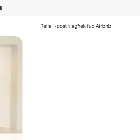
li
Tella' l-post tiegħek fuq Airbnb
ss u tmexxi subgħajk fuq l-iskrin.