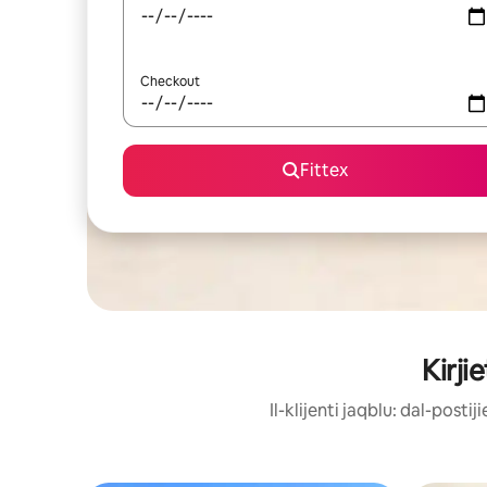
Checkout
Fittex
Kirji
Il-klijenti jaqblu: dal-post