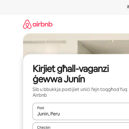
Aqbeż
għall-
kontenut
Kirjiet għall-vaganzi
ġewwa Junín
Sib u bbukkja postijiet uniċi fejn toqgħod fuq
Airbnb
Post
Meta r-riżultati jkunu disponibbli, tista' tmur minn r
Checkin