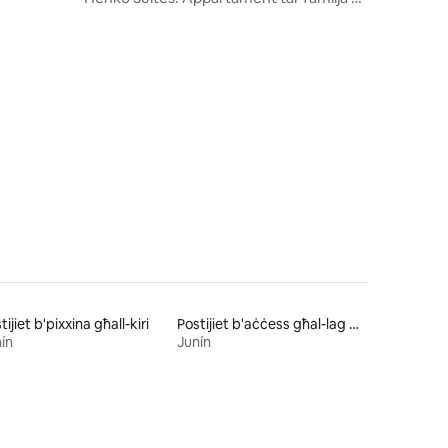
hot tub u pixxina
ru ta' reviews: 18
tijiet b'pixxina għall-kiri
Postijiet b'aċċess għal-lag għall-kiri
ín
Junín