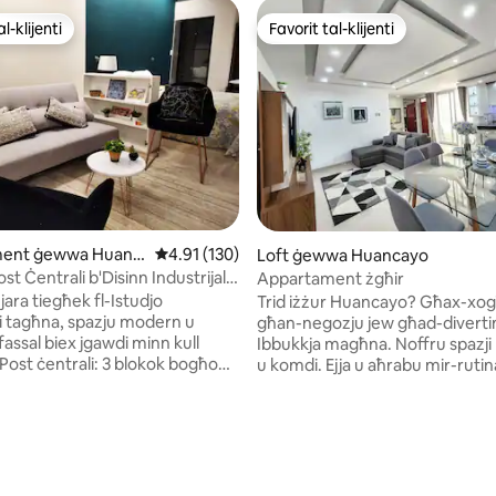
l-klijenti
Favorit tal-klijenti
l-klijenti
Favorit tal-klijenti
ment ġewwa Huanc
Rating medju ta' 4.91 minn 5, skont dan-numr
4.91 (130)
Loft ġewwa Huancayo
ost Ċentrali b'Disinn Industrijali
Appartament żgħir
ara tiegħek fl-Istudjo
Trid iżżur Huancayo? Għax-xogħol,
li tagħna, spazju modern u
għan-negozju jew għad-divert
ssal biex jgawdi minn kull
Ibbukkja magħna. Noffru spazj
 Post ċentrali: 3 blokok bogħod
u komdi. Ejja u aħrabu mir-rutina
 Plaza, 5 blokok bogħod minn
kuljum. Sib it-trankwillità u strieħ
Terminal u Mall Plaza, u 7
kumdità li ħaqqek. Aħna ninsabu 10
għod miċ-ċentru ta’ Huancayo.
minuti 'l bogħod miċ-ċentru tal-b
minn 5, skont dan-numru ta' reviews: 15
ranti, supermarkets, kafetteriji,
iktar żona residenzjali sigura u 
ema u ħwienet. ✅ L-ewwel sular
belt. Barra minn hekk, ħossok komdu
la indipendenti ✅ Sodda
daqslikieku kont f'darek. L-app