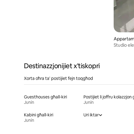
Appartam
yo
Studio ele
Destinazzjonijiet x'tiskopri
Xorta oħra ta' postijiet fejn toqgħod
Guesthouses għall-kiri
Junín
Junín
Kabini għall-kiri
Uri iktar
Junín