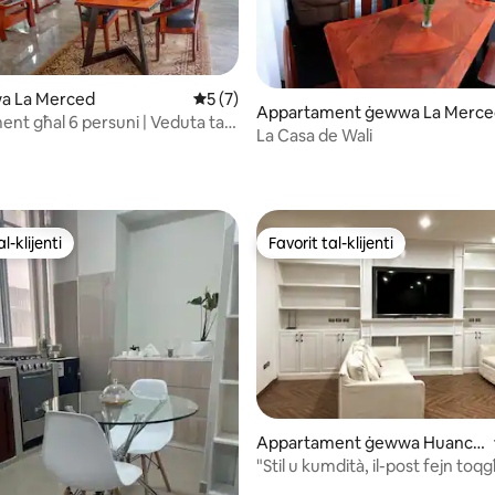
a La Merced
Rating medju ta' 5 minn 5, skont dan-nu
5 (7)
Appartament ġewwa La Merce
nt għal 6 persuni | Veduta tal-
La Casa de Wali
+ esperjenza tal-kafè
 minn 5, skont dan-numru ta' reviews: 7
l-klijenti
Favorit tal-klijenti
l-klijenti
Favorit tal-klijenti
 minn 5, skont dan-numru ta' reviews: 3
Appartament ġewwa Huanca
yo
"Stil u kumdità, il-post fejn toq
ġewwa Huancayo"