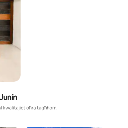
 Junín
ħal kwalitajiet oħra tagħhom.