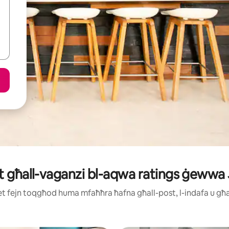
et għall-vaganzi bl-aqwa ratings ġewwa
ijiet fejn toqgħod huma mfaħħra ħafna għall-post, l-indafa u g