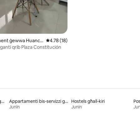
ent ġewwa Huanca
Rating medju ta' 4.78 minn 5, skont dan-num
4.78 (18)
ganti qrib Plaza Constitución
Postijiet li joffru kolazzjon għall-kiri
Appartamenti bis-servizzi għall-kiri
Hostels għall-kiri
Pos
Junín
Junín
Jun