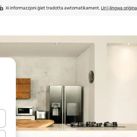
Xi informazzjoni ġiet tradotta awtomatikament. 
Uri l-lingwa oriġina
iżultat għall-ieħor bil-buttuni tal-vleġeġ 'il fuq jew 'l isfel jew billi tmi