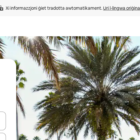
Xi informazzjoni ġiet tradotta awtomatikament. 
Uri l-lingwa oriġina
iżultat għall-ieħor bil-buttuni tal-vleġeġ 'il fuq jew 'l isfel jew billi tmi