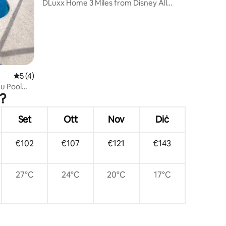
e
DLuxx Home 3 Miles from Disney All
Suites 7454
Rating medju ta' 5 minn 5, skont dan-numru ta' reviews: 4
5 (4)
 u Pool
?
a
Set
Ott
Nov
Diċ
€102
€107
€121
€143
27°C
24°C
20°C
17°C