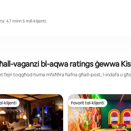
' 4.7 minn 5 mill-klijenti.
 għall-vaganzi bl-aqwa ratings ġewwa K
ijiet fejn toqgħod huma mfaħħra ħafna għall-post, l-indafa u g
l-klijenti
Favorit tal-klijenti
l-klijenti
Favorit tal-klijenti