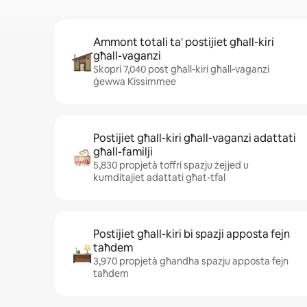
Ammont totali ta' postijiet għall-kiri
għall-vaganzi
Skopri 7,040 post għall-kiri għall-vaganzi
ġewwa Kissimmee
Postijiet għall-kiri għall-vaganzi adattati
għall-familji
5,830 propjetà toffri spazju żejjed u
kumditajiet adattati għat-tfal
Postijiet għall-kiri bi spazji apposta fejn
taħdem
3,970 propjetà għandha spazju apposta fejn
taħdem