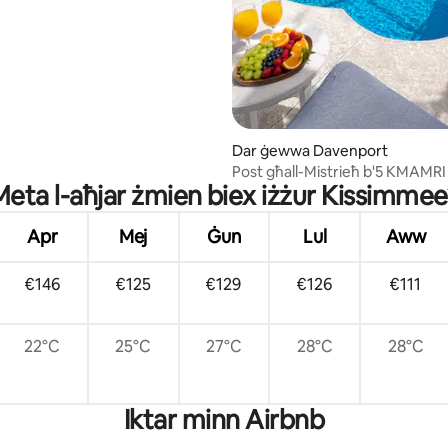
in
Dar ġewwa Davenport
Post għall-Mistrieħ b'5 KMAMRI
Meta l-aħjar żmien biex iżżur Kissimmee
Privat | Mingħajr Ġirien fuq War
Apr
Mej
Ġun
Lul
Aww
€146
€125
€129
€126
€111
22°C
25°C
27°C
28°C
28°C
Iktar minn Airbnb