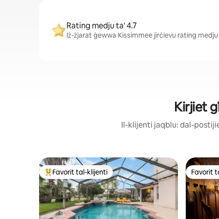
Rating medju ta' 4.7
Iż-żjarat ġewwa Kissimmee jirċievu rating medju ta
Kirjiet
Il-klijenti jaqblu: dal-post
Favorit tal-klijenti
Favorit ta
Wieħed mill-aqwa favoriti tal-klijenti
Favorit ta