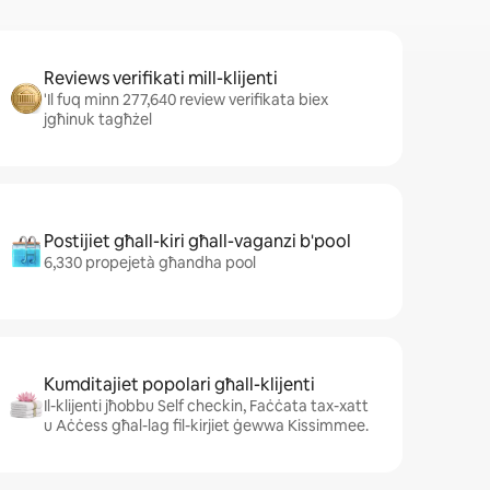
Reviews verifikati mill-klijenti
'Il fuq minn 277,640 review verifikata biex
jgħinuk tagħżel
Postijiet għall-kiri għall-vaganzi b'pool
6,330 propejetà għandha pool
Kumditajiet popolari għall-klijenti
Il-klijenti jħobbu Self checkin, Faċċata tax-xatt
u Aċċess għal-lag fil-kirjiet ġewwa Kissimmee.