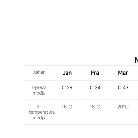
Disney • Parkeġġ Bla Ħlas
b'terrazz
Xahar
Jan
Fra
Mar
€129
€134
€143
Il-prezz
medju
16°C
18°C
20°C
It-
temperatura
medja