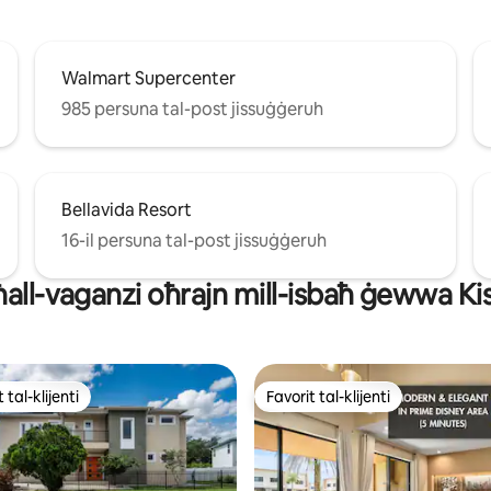
Walmart Supercenter
985 persuna tal-post jissuġġeruh
Bellavida Resort
16-il persuna tal-post jissuġġeruh
għall-vaganzi oħrajn mill-isbaħ ġewwa 
 tal-klijenti
Favorit tal-klijenti
ll-aqwa favoriti tal-klijenti
Favorit tal-klijenti