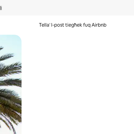
li
Tella' l-post tiegħek fuq Airbnb
ss u tmexxi subgħajk fuq l-iskrin.