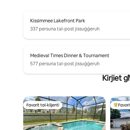
Kissimmee Lakefront Park
337 persuna tal-post jissuġġeruh
Medieval Times Dinner & Tournament
577 persuna tal-post jissuġġeruh
Kirjiet 
Favorit tal-klijenti
Favorit
Favorit tal-klijenti
Wieħed mi