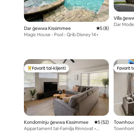
Villa ġew
Dar Moder
Dar ġewwa Kissimmee
Rating medju ta' 5
5 (8)
tas-Sodda
Magic House - Pool - Qrib Disney 14+
Favorit tal-klijenti
Favorit ta
Wieħed mill-aqwa favoriti tal-klijenti
Favorit ta
Kondominju ġewwa Kissimmee
Rating medju ta' 5 
5 (52)
Townhou
Appartament tal-Familja Rinnovat •
Townhome