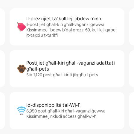
Il-prezzijiet ta' kull lejl jibdew minn
Il-postijiet għall-kiri għall-vaganzi ġewwa
Kissimmee jibdew b'dal prezz: €9, kull lejl qabel
it-taxxi u t-tariffi
Postijiet għall-kiri għall-vaganzi adattati
għall-pets
Sib 1,120 post għall-kiri li jilqgħu l-pets
Id-disponibbiltà tal-Wi-Fi
6,950 post għall-kiri għall-vaganzi ġewwa
Kissimmee jinkludi aċċess għall-wi-fi