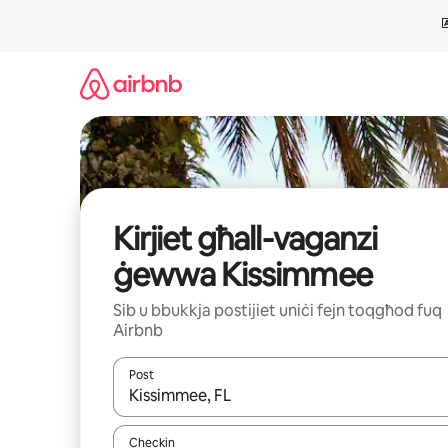
Aqbeż
għall-
kontenut
Kirjiet għall-vaganzi
ġewwa Kissimmee
Sib u bbukkja postijiet uniċi fejn toqgħod fuq
Airbnb
Post
Meta r-riżultati jkunu disponibbli, tista' tmur minn r
Checkin