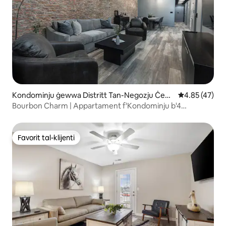
Kondominju ġewwa Distritt Tan-Negozju Ċent
Rating medju 
4.85 (47)
rali
Bourbon Charm | Appartament f'Kondominju b'4
IKmamar tas-Sodda f'Ċentru l-Belt
Favorit tal-klijenti
Favorit tal-klijenti