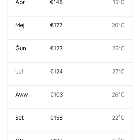
Apr
€148
15°C
Mej
€177
20°C
Ġun
€123
25°C
Lul
€124
27°C
Aww
€103
26°C
Set
€158
22°C