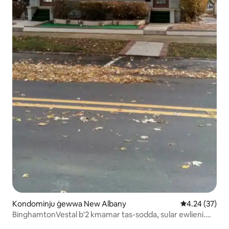
Kondominju ġewwa New Albany
Rating medju 
4.24 (37)
BinghamtonVestal b'2 kmamar tas-sodda, sular ewlieni.
Tal-ġenn