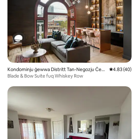
Kondominju ġewwa Distritt Tan-Negozju Ċent
Rating medju 
4.83 (40)
rali
Blade & Bow Suite fuq Whiskey Row