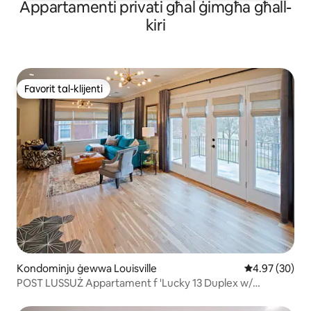
Appartamenti privati għal ġimgħa għall-
kiri
Favorit tal-klijenti
Favorit tal-klijenti
Kondominju ġewwa Louisville
Rating medju 
4.97 (30)
POST LUSSUŻ Appartament f 'Lucky 13 Duplex w/
Parkeġġ Bla Ħlas