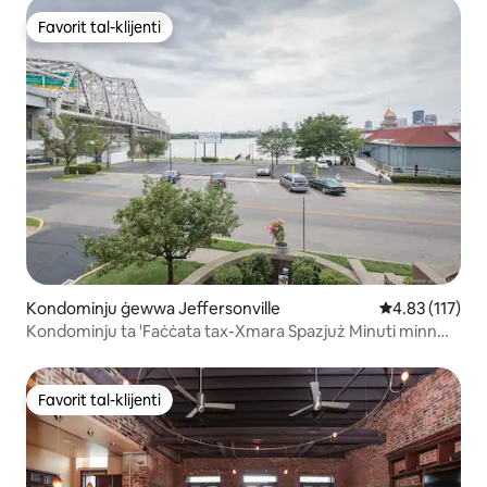
Favorit tal-klijenti
Favorit tal-klijenti
Kondominju ġewwa Jeffersonville
Rating medju t
4.83 (117)
Kondominju ta 'Faċċata tax-Xmara Spazjuż Minuti minn
Downtown!
Favorit tal-klijenti
Favorit tal-klijenti