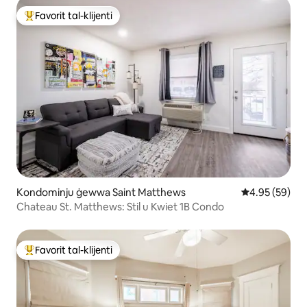
Favorit tal-klijenti
Wieħed mill-aqwa favoriti tal-klijenti
Kondominju ġewwa Saint Matthews
Rating medju 
4.95 (59)
Chateau St. Matthews: Stil u Kwiet 1B Condo
Favorit tal-klijenti
Wieħed mill-aqwa favoriti tal-klijenti