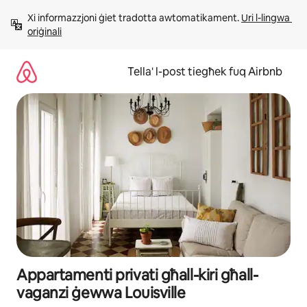
Aqbeż
Xi informazzjoni ġiet tradotta awtomatikament. 
Uri l-lingwa 
għall-
oriġinali
kontenut
Tella' l-post tiegħek fuq Airbnb
Appartamenti privati għall-kiri għall-
vaganzi ġewwa Louisville