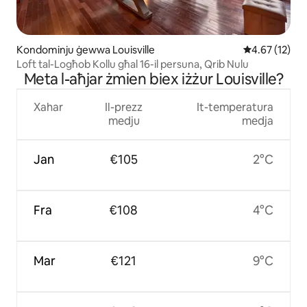
Kondominju ġewwa Louisville
Rating medju 
4.67 (12)
Loft tal-Logħob Kollu għal 16-il persuna, Qrib Nulu
Meta l-aħjar żmien biex iżżur Louisville?
Xahar
Il-prezz
It-temperatura
medju
medja
Jan
€105
2°C
Fra
€108
4°C
Mar
€121
9°C