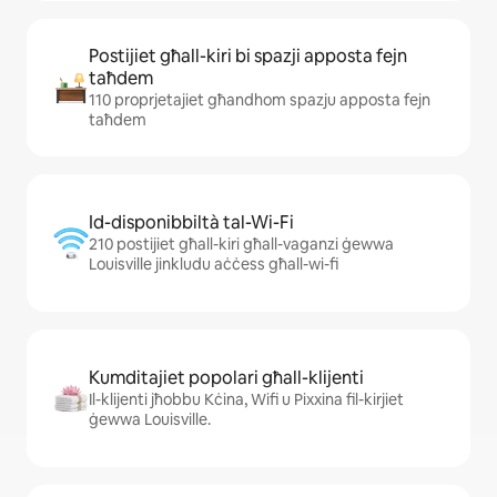
Postijiet għall-kiri bi spazji apposta fejn
taħdem
110 proprjetajiet għandhom spazju apposta fejn
taħdem
Id-disponibbiltà tal-Wi-Fi
210 postijiet għall-kiri għall-vaganzi ġewwa
Louisville jinkludu aċċess għall-wi-fi
Kumditajiet popolari għall-klijenti
Il-klijenti jħobbu Kċina, Wifi u Pixxina fil-kirjiet
ġewwa Louisville.