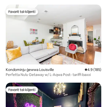
Favorit tal-klijenti
Favorit tal-klijenti
Kondominju ġewwa Louisville
Rating medju 
4.9 (185)
Perfetta Nulu Getaway w/ L-Aqwa Post- tariffi baxxi
Favorit tal-klijenti
Favorit tal-klijenti