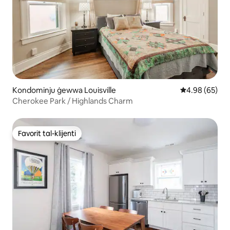
Kondominju ġewwa Louisville
Rating medju 
4.98 (65)
Cherokee Park / Highlands Charm
Favorit tal-klijenti
Favorit tal-klijenti