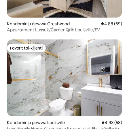
Kondominju ġewwa Crestwood
Rating medju t
4.88 (69)
Appartament Lussuż/Ċarġer Qrib Louisville/EV
Favorit tal-klijenti
Favorit tal-klijenti
Kondominju ġewwa Louisville
Rating medju 
4.93 (58)
Luxe Family Home/2 kċejjen u Kmamar tal-Ħajja/Gallarija