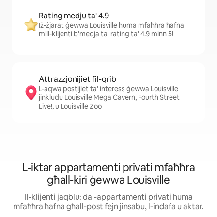
Rating medju ta' 4.9
Iż-żjarat ġewwa Louisville huma mfaħħra ħafna
mill-klijenti b'medja ta' rating ta' 4.9 minn 5!
Attrazzjonijiet fil-qrib
L-aqwa postijiet ta' interess ġewwa Louisville
jinkludu Louisville Mega Cavern, Fourth Street
Live!, u Louisville Zoo
L-iktar appartamenti privati mfaħħra
għall-kiri ġewwa Louisville
Il-klijenti jaqblu: dal-appartamenti privati huma
mfaħħra ħafna għall-post fejn jinsabu, l-indafa u aktar.