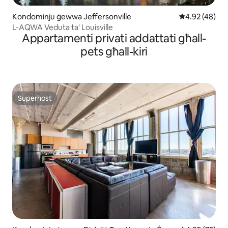
Kondominju ġewwa Jeffersonville
Rating medju 
4.92 (48)
L-AQWA Veduta ta' Louisville
Appartamenti privati addattati għall-
pets għall-kiri
Superhost
Superhost