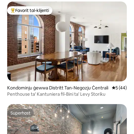
Favorit tal-klijenti
Wieħed mill-aqwa favoriti tal-klijenti
Kondominju ġewwa Distritt Tan-Negozju Ċentrali
Rating med
5 (44)
Penthouse ta' Kantuniera fil-Bini ta' Levy Storiku
Superhost
Superhost