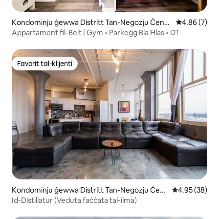
Kondominju ġewwa Distritt Tan-Negozju Ċentr
Rating medju
4.86 (7)
ali
Appartament fil-Belt | Gym • Parkeġġ Bla Ħlas • DT
Favorit tal-klijenti
Favorit tal-klijenti
Kondominju ġewwa Distritt Tan-Negozju Ċent
Rating medju 
4.95 (38)
rali
Id-Distillatur (Veduta faċċata tal-ilma)