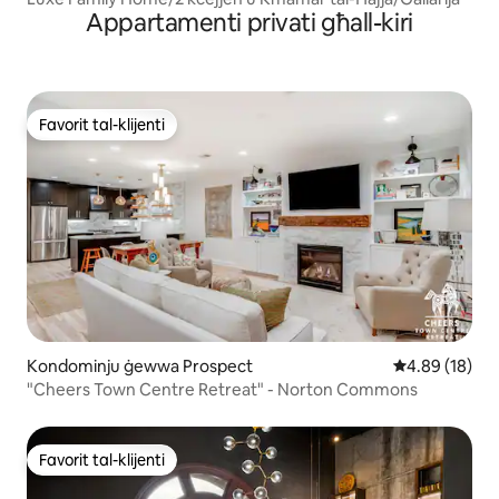
Appartamenti privati għall-kiri
Favorit tal-klijenti
Favorit tal-klijenti
Kondominju ġewwa Prospect
Rating medju 
4.89 (18)
"Cheers Town Centre Retreat" - Norton Commons
Favorit tal-klijenti
Favorit tal-klijenti