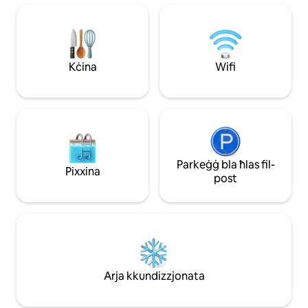
kmamar tal-banju
Università ta' Louisville tinsab 13-il mil 'il
mgħammra b 'kollox! Din id-dar
bogħod. Ċentru tal-golf u tal-għawm
iddisinjata u mfass
0.25 mili 'l bogħod. Din il-propjetà hija
f' moħħok, tirrilass
duplex. Akkomodazzjonijiet separati
minn għajxien ta' sti
ħafna! Privati! Jekk għandek tarbija, fuq
Kċina
Wifi
ta' Derby.
talba għandna l-prodotti, sodda portabbli
u tapit biex tbiddel lit-tarbija fuqu!
Parkeġġ bla ħlas fil-
Pixxina
post
Arja kkundizzjonata