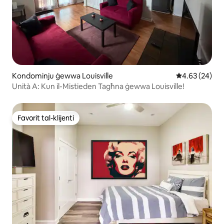
Kondominju ġewwa Louisville
Rating medju 
4.63 (24)
Unità A: Kun il-Mistieden Tagħna ġewwa Louisville!
Favorit tal-klijenti
Favorit tal-klijenti