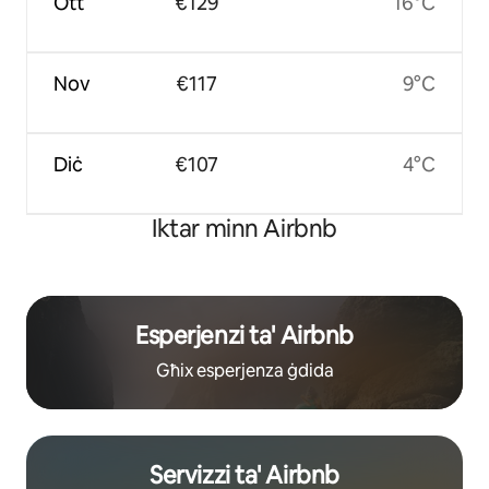
Ott
€129
16°C
Nov
€117
9°C
Diċ
€107
4°C
Iktar minn Airbnb
Esperjenzi ta' Airbnb
Għix esperjenza ġdida
Servizzi ta' Airbnb