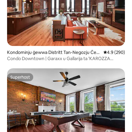
Kondominju ġewwa Distritt Tan-Negozju Ċent
Rating medju 
4.9 (290)
rali
Condo Downtown | Garaxx u Gallarija ta 'KAROZZA
PRIVATA
Superhost
Superhost