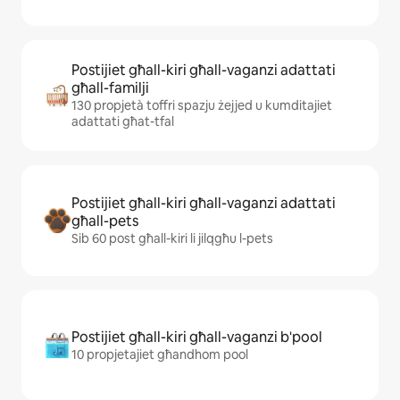
Postijiet għall-kiri għall-vaganzi adattati
għall-familji
130 propjetà toffri spazju żejjed u kumditajiet
adattati għat-tfal
Postijiet għall-kiri għall-vaganzi adattati
għall-pets
Sib 60 post għall-kiri li jilqgħu l-pets
Postijiet għall-kiri għall-vaganzi b'pool
10 propjetajiet għandhom pool