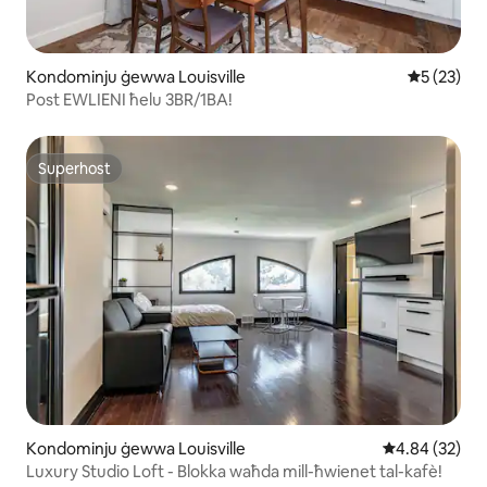
Kondominju ġewwa Louisville
Rating med
5 (23)
Post EWLIENI ħelu 3BR/1BA!
Superhost
Superhost
Kondominju ġewwa Louisville
Rating medju 
4.84 (32)
Luxury Studio Loft - Blokka waħda mill-ħwienet tal-kafè!