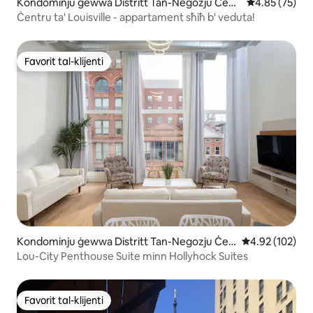
Kondominju ġewwa Distritt Tan-Negozju Ċent
Rating medju 
4.85 (75)
rali
Ċentru ta' Louisville - appartament sħiħ b' veduta!
Favorit tal-klijenti
Favorit tal-klijenti
Kondominju ġewwa Distritt Tan-Negozju Ċen
Rating medju t
4.92 (102)
trali
Lou-City Penthouse Suite minn Hollyhock Suites
Favorit tal-klijenti
Favorit tal-klijenti