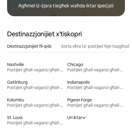
Agħmel iż-żjara tiegħek waħda iktar speċjali
Destinazzjonijiet x'tiskopri
Destinazzjonijiet fil-qrib
Xorta oħra ta' postijiet fejn toqgħod
Nashville
Chicago
Postijiet għall-vaganzi għall-kiri
Postijiet għall-vaganzi għall-kiri
Gatlinburg
Indianapolis
Postijiet għall-vaganzi għall-kiri
Postijiet għall-vaganzi għall-kiri
Kolumbu
Pigeon Forge
Postijiet għall-vaganzi għall-kiri
Postijiet għall-vaganzi għall-kiri
St. Louis
Uri iktar
Postijiet għall-vaganzi għall-kiri