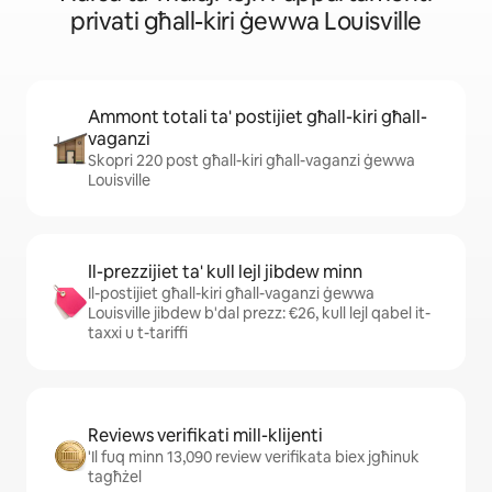
privati għall-kiri ġewwa Louisville
Ammont totali ta' postijiet għall-kiri għall-
vaganzi
Skopri 220 post għall-kiri għall-vaganzi ġewwa
Louisville
Il-prezzijiet ta' kull lejl jibdew minn
Il-postijiet għall-kiri għall-vaganzi ġewwa
Louisville jibdew b'dal prezz: €26, kull lejl qabel it-
taxxi u t-tariffi
Reviews verifikati mill-klijenti
'Il fuq minn 13,090 review verifikata biex jgħinuk
tagħżel