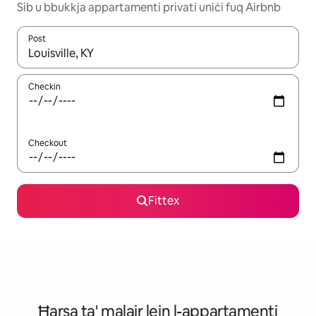
Sib u bbukkja appartamenti privati uniċi fuq Airbnb
Post
Meta r-riżultati jkunu disponibbli, tista' tmur minn riżultat għall-ie
Checkin
Checkout
Fittex
Ħarsa ta' malajr lejn l-appartamenti