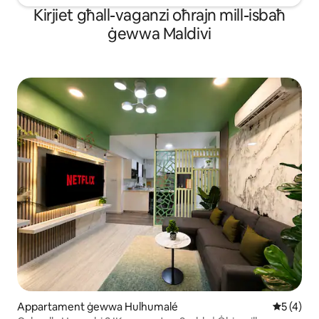
Kirjiet għall-vaganzi oħrajn mill-isbaħ
ġewwa Maldivi
Appartament ġewwa Hulhumalé
Rating me
5 (4)