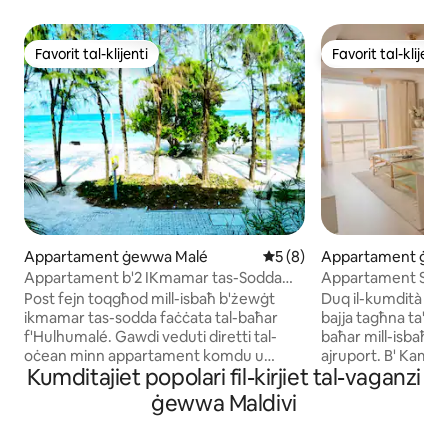
Favorit tal-klijenti
Favorit tal-klijenti
Favorit tal-klijenti
Favorit tal-klijenti
Appartament ġewwa Malé
Rating medju ta' 5 minn 5,
5 (8)
Appartament ġew
Appartament b'2 IKmamar tas-Sodda
Appartament Seavi
Quddiem il-Baħar ġewwa Hulhumale:
Post fejn toqgħod mill-isbaħ b'żewġt
Duq il-kumdità aħħa
Komdu u Mgħammar Kollox
ikmamar tas-sodda faċċata tal-baħar
bajja tagħna ta' Ai
f'Hulhumalé. Gawdi veduti diretti tal-
baħar mill-isbaħ, 1
oċean minn appartament komdu u
ajruport. B' Kamra
Kumditajiet popolari fil-kirjiet tal-vaganzi
mgħammar b'kollox, 15-il minuta biss 'il
Doppju, WiFi bla ħl
bogħod mill-ajruport. Perfett għall-familji
panoramika, hija l-
ġewwa Maldivi
u għall-professjonisti, b'post apposta
toqgħod qrib il-baħar. **Jekk j
fejn tista' taħdem, WiFi b'veloċità għolja
żomm f' moħħok li 