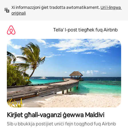
Aqbeż
Xi informazzjoni ġiet tradotta awtomatikament. 
Uri l-lingwa 
għall-
oriġinali
kontenut
Tella' l-post tiegħek fuq Airbnb
Kirjiet għall-vaganzi ġewwa Maldivi
Sib u bbukkja postijiet uniċi fejn toqgħod fuq Airbnb