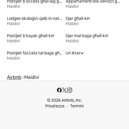
Postijiet b'aċċess għal-lag għall-kiri
Appartamenti bis-servizzi għall-kiri
Maldivi
Maldivi
Lodges ekoloġiċi qalb in-natura għall-kiri
Djar għall-kiri
Maldivi
Maldivi
Postijiet b'kayak għall-kiri
Djar mal-bajja għall-kiri
Maldivi
Maldivi
Postijiet faċċata tal-bajja għall-kiri
Uri iktar
Maldivi
Airbnb
Maldivi
© 2026 Airbnb, Inc.
Privatezza
Termini