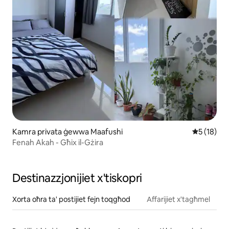
Kamra privata ġewwa Maafushi
Rating med
5 (18)
Fenah Akah - Għix il-Gżira
Destinazzjonijiet x'tiskopri
Xorta oħra ta' postijiet fejn toqgħod
Affarijiet x'tagħmel