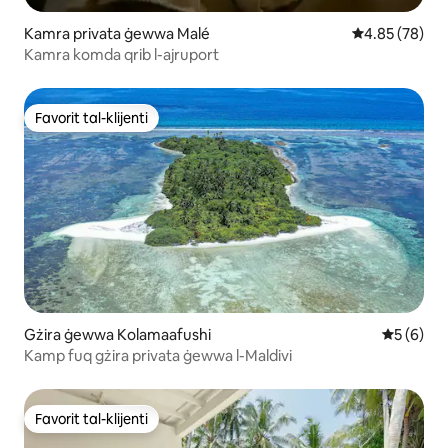
Kamra privata ġewwa Malé
Rating medju 
4.85 (78)
Kamra komda qrib l-ajruport
Favorit tal-klijenti
Favorit tal-klijenti
Gżira ġewwa Kolamaafushi
Rating me
5 (6)
Kamp fuq gżira privata ġewwa l-Maldivi
Favorit tal-klijenti
Favorit tal-klijenti