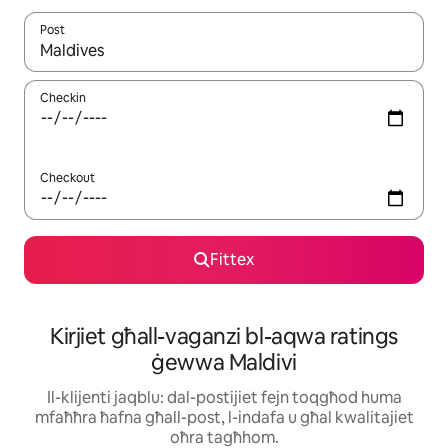
Post
Meta r-riżultati jkunu disponibbli, tista' tmur minn riżultat għall-ie
Checkin
Checkout
Fittex
Kirjiet għall-vaganzi bl-aqwa ratings
ġewwa Maldivi
Il-klijenti jaqblu: dal-postijiet fejn toqgħod huma
mfaħħra ħafna għall-post, l-indafa u għal kwalitajiet
oħra tagħhom.