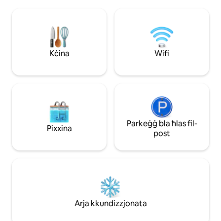
u Netflix. Jinkludi kċina kompluta, kamra
kklassifikata bħal
tal-ħasil u affarijiet essenzjali għall-familja
mar-regolamenti Ma
bħal sodda tat-trabi u siġġu għoli. Kemm
Referenza tal-Boo
jekk għal vjaġġ tax-xogħol, żjara fit-tul
skopijiet ta' Immigr
jew vaganza rilassanti fil-Maldivi, dan il-
booking tiegħek, ti
post f'post mill-aqwa joffri kumdità u
tal-booking jekk 
Kċina
Wifi
konvenjenza. It-tieni dar tiegħek ħdejn il-
peress li hija eskl
baħar.
tal-Immigrazzjoni.
Parkeġġ bla ħlas fil-
Pixxina
post
Arja kkundizzjonata