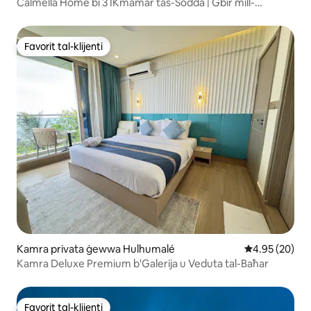
Calmella Home bi 3 IKmamar tas-Sodda | Ġbir mill-
Ajruport | 5 Minuti 'l Bogħod mill-Bajja
Favorit tal-klijenti
Favorit tal-klijenti
Kamra privata ġewwa Hulhumalé
Rating medju 
4.95 (20)
Kamra Deluxe Premium b'Galerija u Veduta tal-Baħar
Favorit tal-klijenti