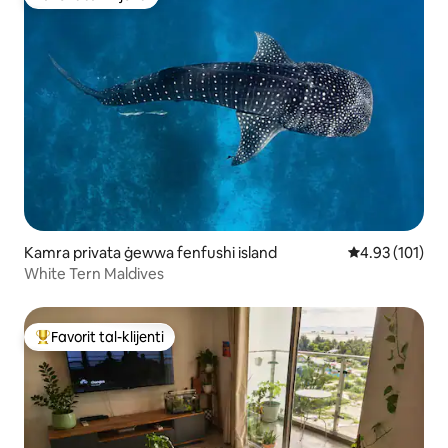
Favorit tal-klijenti
Kamra privata ġewwa fenfushi island
Rating medju t
4.93 (101)
White Tern Maldives
Favorit tal-klijenti
Wieħed mill-aqwa favoriti tal-klijenti