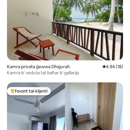
Kamra privata ġewwa Dhigurah
Rating medju 
4.94 (18)
Kamra b' veduta tal-baħar b' gallarija
Favorit tal-klijenti
Wieħed mill-aqwa favoriti tal-klijenti