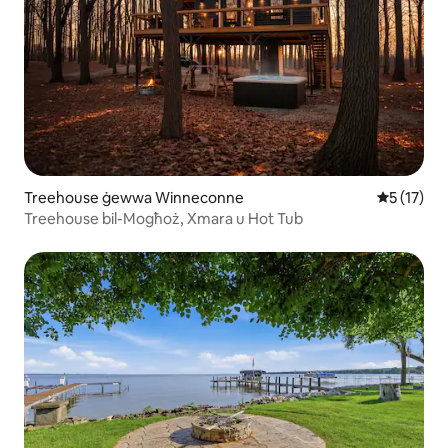
Treehouse ġewwa Winneconne
Rating med
5 (17)
Treehouse bil-Mogħoż, Xmara u Hot Tub