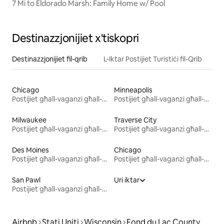
7 Mi to Eldorado Marsh: Family Home w/ Pool
Destinazzjonijiet x'tiskopri
Destinazzjonijiet fil-qrib
L-Iktar Postijiet Turistiċi fil-Qrib
Chicago
Minneapolis
Postijiet għall-vaganzi għall-kiri
Postijiet għall-vaganzi għall-kiri
Milwaukee
Traverse City
Postijiet għall-vaganzi għall-kiri
Postijiet għall-vaganzi għall-kiri
Des Moines
Chicago
Postijiet għall-vaganzi għall-kiri
Postijiet għall-vaganzi għall-kiri
San Pawl
Uri iktar
Postijiet għall-vaganzi għall-kiri
Airbnb
Stati Uniti
Wisconsin
Fond du Lac County