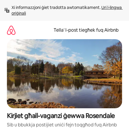
Aqbeż
Xi informazzjoni ġiet tradotta awtomatikament. 
Uri l-lingwa 
għall-
oriġinali
kontenut
Tella' l-post tiegħek fuq Airbnb
Kirjiet għall-vaganzi ġewwa Rosendale
Sib u bbukkja postijiet uniċi fejn toqgħod fuq Airbnb