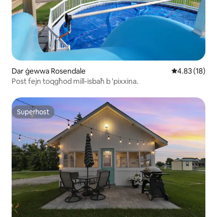
Dar ġewwa Rosendale
Rating medju 
4.83 (18)
Post fejn toqgħod mill-isbaħ b 'pixxina.
Superhost
Superhost