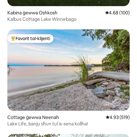
Kabina ġewwa Oshkosh
Rating medju t
4.68 (100)
Kalbus Cottage Lake Winnebago
Favorit tal-klijenti
Wieħed mill-aqwa favoriti tal-klijenti
Cottage ġewwa Neenah
Rating medju t
4.93 (519)
Lake Life, banju sħun tul is-sena kollha!