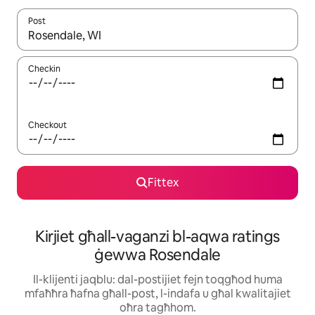
Post
Meta r-riżultati jkunu disponibbli, tista' tmur minn riżultat għall-ie
Checkin
Checkout
Fittex
Kirjiet għall-vaganzi bl-aqwa ratings
ġewwa Rosendale
Il-klijenti jaqblu: dal-postijiet fejn toqgħod huma
mfaħħra ħafna għall-post, l-indafa u għal kwalitajiet
oħra tagħhom.