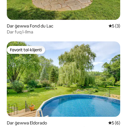
Dar ġewwa Fond du Lac
Rating me
5 (3)
Dar fuq l-Ilma
Favorit tal-klijenti
Favorit tal-klijenti
Dar ġewwa Eldorado
Rating me
5 (6)