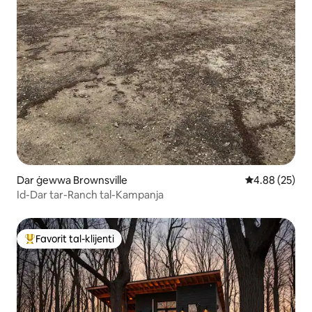
Dar ġewwa Brownsville
Rating medju 
4.88 (25)
Id-Dar tar-Ranch tal-Kampanja
Favorit tal-klijenti
Wieħed mill-aqwa favoriti tal-klijenti