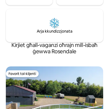
Arja kkundizzjonata
Kirjiet għall-vaganzi oħrajn mill-isbaħ
ġewwa Rosendale
Favorit tal-klijenti
Favorit tal-klijenti