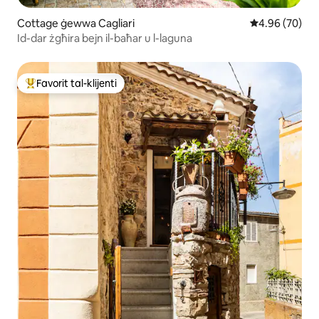
Cottage ġewwa Cagliari
Rating medju 
4.96 (70)
Id-dar żgħira bejn il-baħar u l-laguna
Favorit tal-klijenti
Wieħed mill-aqwa favoriti tal-klijenti