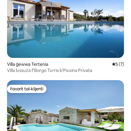
Villa ġewwa Tertenia
Rating me
5 (7)
Villa lussuża f'Borgo Turris b'Pixxina Privata
Favorit tal-klijenti
Favorit tal-klijenti