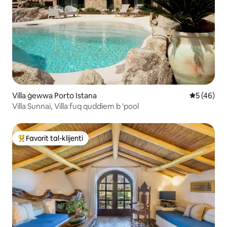
Villa ġewwa Porto Istana
Rating med
5 (46)
Villa Sunnai, Villa fuq quddiem b 'pool
Favorit tal-klijenti
Wieħed mill-aqwa favoriti tal-klijenti