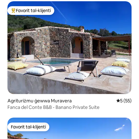
Favorit tal-klijenti
Wieħed mill-aqwa favoriti tal-klijenti
Agrituriżmu ġewwa Muravera
Rating med
5 (55)
Fanca del Conte B&B - Banano Private Suite
Favorit tal-klijenti
Favorit tal-klijenti