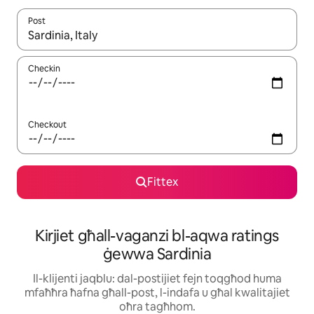
Post
Meta r-riżultati jkunu disponibbli, tista' tmur minn riżultat għall-ie
Checkin
Checkout
Fittex
Kirjiet għall-vaganzi bl-aqwa ratings
ġewwa Sardinia
Il-klijenti jaqblu: dal-postijiet fejn toqgħod huma
mfaħħra ħafna għall-post, l-indafa u għal kwalitajiet
oħra tagħhom.