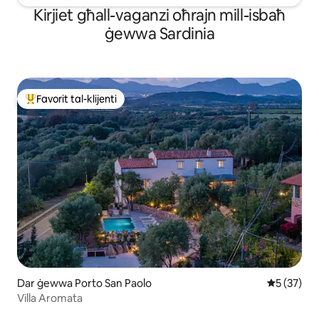
Kirjiet għall-vaganzi oħrajn mill-isbaħ
ġewwa Sardinia
Favorit tal-klijenti
Wieħed mill-aqwa favoriti tal-klijenti
Dar ġewwa Porto San Paolo
Rating med
5 (37)
Villa Aromata