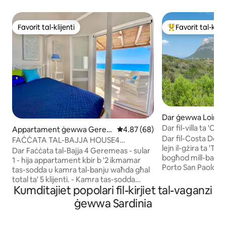
Favorit tal-klijenti
Favorit tal-klije
Favorit tal-klijenti
Wieħed mill-aqwa f
Dar ġewwa Loiri
Dar fil-villa ta 'Co
Appartament ġewwa Gere
Rating medju ta' 4.87 minn 5, s
4.87 (68)
Tavolara
Dar fil-Costa Dorat
meas
FAĊĊATA TAL-BAJJA HOUSE4
lejn il-gżira ta 'Tav
GEREMEAS SARDEGNA-2BEDR-
Dar Faċċata tal-Bajja 4 Geremeas - sular
bogħod mill-baħar,
1STFLOOR
1 - hija appartament kbir b '2 ikmamar
Porto San Paolo u 1
tas-sodda u kamra tal-banju waħda għal
ajruport ta 'Olbia.
total ta' 5 klijenti. - Kamra tas-sodda
eċċellenti u joffr
Kumditajiet popolari fil-kirjiet tal-vaganzi
doppja "queen" tinsab quddiem it-
doppji b' armarju 
terrazzin faċċata tal-bajja, b 'veduta
ġewwa Sardinia
doppja, salott b' fi
spettakolari tal-baħar ta' Geremeas u l-
appliances u żewġ
baħar . - It-tieni kamra tas-sodda b
'doċċa. Barra nsib