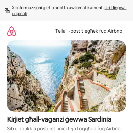
Aqbeż
Xi informazzjoni ġiet tradotta awtomatikament. 
Uri l-lingwa 
għall-
oriġinali
kontenut
Tella' l-post tiegħek fuq Airbnb
Kirjiet għall-vaganzi ġewwa Sardinia
Sib u bbukkja postijiet uniċi fejn toqgħod fuq Airbnb