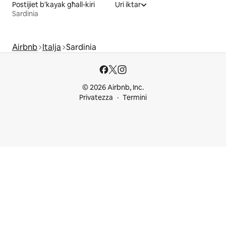
Postijiet b'kayak għall-kiri
Uri iktar
Sardinia
Airbnb
Italja
Sardinia
© 2026 Airbnb, Inc.
Privatezza
Termini