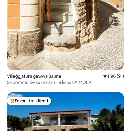
Villeġġjatura ġewwa Baunei
Rating medju 
4.96 (91)
Sa dommu de su maistru 'e linna SA MOLA
Favorit tal-klijenti
Wieħed mill-aqwa favoriti tal-klijenti