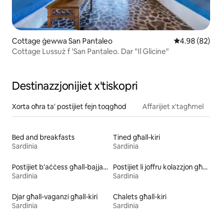
Cottage ġewwa San Pantaleo
Rating medju 
4.98 (82)
Cottage Lussuż f 'San Pantaleo. Dar "Il Glicine"
Destinazzjonijiet x'tiskopri
Xorta oħra ta' postijiet fejn toqgħod
Affarijiet x'tagħmel
Bed and breakfasts
Tined għall-kiri
Sardinia
Sardinia
Postijiet b'aċċess għall-bajja għall-kiri
Postijiet li joffru kolazzjon għall-kiri
Sardinia
Sardinia
Djar għall-vaganzi għall-kiri
Chalets għall-kiri
Sardinia
Sardinia