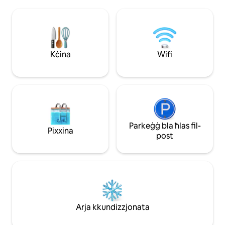
'veduta tal-baħar, għandha 3 sodod tas-
'veduta tal-baħar,
sufan ta' daqs wieħed -Il-kċina tal-
barbikju tal-gass.
appartament hija kbira ħafna u
ġewwa l-propjetà 
mgħammra tajjeb, u għandha t-
Wi-Fi f '50 Mbps. I
terrazzin tagħha fuq il-bajja - Hemm
ukoll kamra tal-ħajja waħda sabiħa -
Kċina
Wifi
LOKALIZZAT f 'MADWAR 40 KM MILL-
AJRUPORT TA' ELMAS
Parkeġġ bla ħlas fil-
Pixxina
post
Arja kkundizzjonata