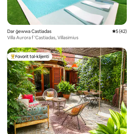
Dar ġewwa Castiadas
Rating med
5 (42)
Villa Aurora f 'Castiadas, Villasimius
Favorit tal-klijenti
Wieħed mill-aqwa favoriti tal-klijenti