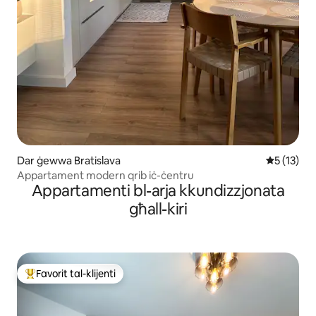
Dar ġewwa Bratislava
Rating med
5 (13)
Appartament modern qrib iċ-ċentru
Appartamenti bl-arja kkundizzjonata
għall-kiri
Favorit tal-klijenti
Wieħed mill-aqwa favoriti tal-klijenti