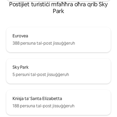
Роѕtіјіеt turіѕtіċі mfаħħrа оħrа qrіb Sky
Park
Eurovea
388 persuna tal-post jissuġġeruh
Sky Park
5 persuni tal-post jissuġġeruh
Knisja ta' Santa Elizabetta
188 persuna tal-post jissuġġeruh