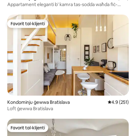
Appartament eleganti b' kamra tas-sodda waħda fiċ-
ċentru tal-belt
Favorit tal-klijenti
Favorit tal-klijenti
Kondominju ġewwa Bratislava
Rating medju 
4.9 (251)
Loft ġewwa Bratislava
Favorit tal-klijenti
Favorit tal-klijenti