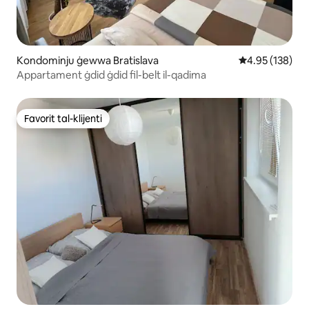
Kondominju ġewwa Bratislava
Rating medju t
4.95 (138)
Appartament ġdid ġdid fil-belt il-qadima
Favorit tal-klijenti
Favorit tal-klijenti