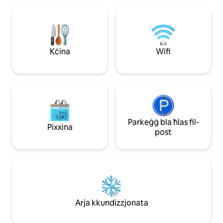
toffri ħafna ristoranti, kafetteriji b'
romantika, żjarat 
għażliet ta' postijiet fejn toqgħod
tax-xogħol grazzi 
bilqiegħda fuq barra bla tmiem. Il-mixja
għall-awtostrada. 
tkompli lejn iċ-ċentru tal-belt. Bil-post
belt, li tista' tmu
ċentrali tiegħu, l-appartament huwa
ħwienet, ristoranti 
Kċina
Wifi
ideali għall-vjaġġaturi għax-xogħol.
tistrieħ. 🤩👌
Parkeġġ bla ħlas fil-
Pixxina
post
Arja kkundizzjonata