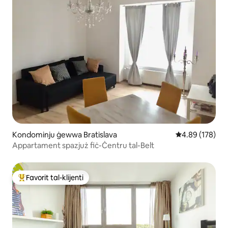
Kondominju ġewwa Bratislava
Rating medju t
4.89 (178)
Appartament spazjuż fiċ-Ċentru tal-Belt
Favorit tal-klijenti
Wieħed mill-aqwa favoriti tal-klijenti