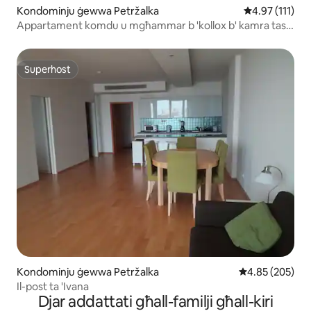
Kondominju ġewwa Petržalka
Rating medju t
4.97 (111)
Appartament komdu u mgħammar b 'kollox b' kamra tas-
sodda waħda b 'AC
Superhost
Superhost
Kondominju ġewwa Petržalka
Rating medju t
4.85 (205)
Il-post ta 'Ivana
Djar addattati għall-familji għall-kiri