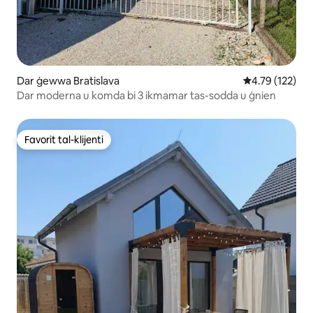
Dar ġewwa Bratislava
Rating medju t
4.79 (122)
Dar moderna u komda bi 3 ikmamar tas-sodda u ġnien
Favorit tal-klijenti
Favorit tal-klijenti