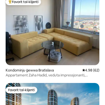
Favorit tal-klijenti
Wieħed mill-aqwa favoriti tal-klijenti
Kondominju ġewwa Bratislava
Rating medju 
4.98 (62)
Appartament Zaha Hadid, veduta impressjonanti,
parkeġġ bla ħlas
Favorit tal-klijenti
Favorit tal-klijenti