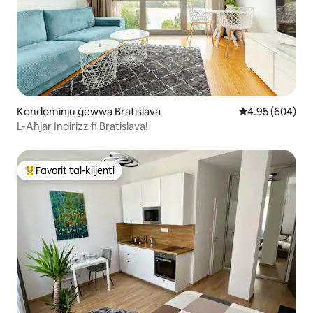
Kondominju ġewwa Bratislava
Rating medju ta
4.95 (604)
L-Aħjar Indirizz fi Bratislava!
Favorit tal-klijenti
Wieħed mill-aqwa favoriti tal-klijenti