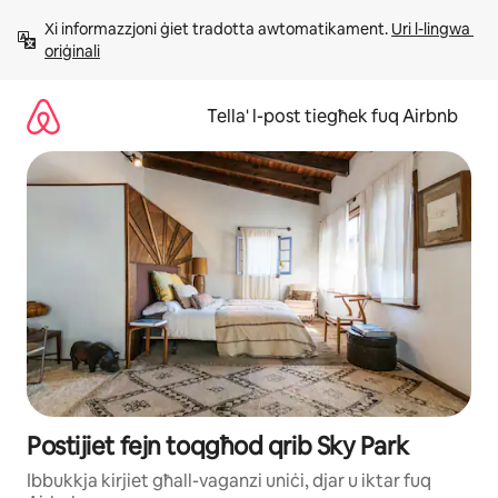
Aqbeż
Xi informazzjoni ġiet tradotta awtomatikament. 
Uri l-lingwa 
għall-
oriġinali
kontenut
Tella' l-post tiegħek fuq Airbnb
Postijiet fejn toqgħod qrib Sky Park
Ibbukkja kirjiet għall-vaganzi uniċi, djar u iktar fuq