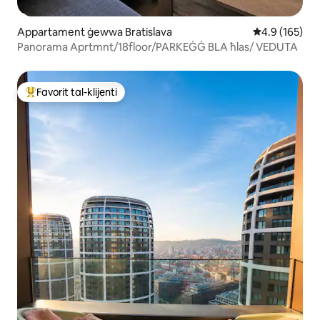
Appartament ġewwa Bratislava
Rating medju 
4.9 (165)
Panorama Aprtmnt/18floor/PARKEĠĠ BLA ħlas/ VEDUTA
Favorit tal-klijenti
Wieħed mill-aqwa favoriti tal-klijenti