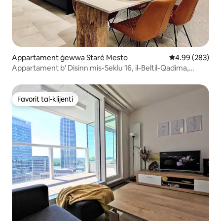
Appartament ġewwa Staré Mesto
Rating medju ta
4.99 (283)
Appartament b' Disinn mis-Seklu 16, il-Beltil-Qadima,
Parkeġġbla ħlas
Favorit tal-klijenti
Favorit tal-klijenti