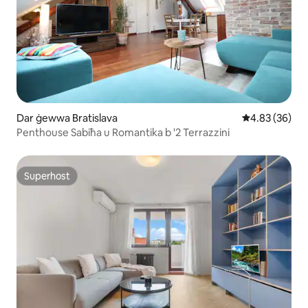
Dar ġewwa Bratislava
Rating medju 
4.83 (36)
Penthouse Sabiħa u Romantika b '2 Terrazzini
Superhost
Superhost