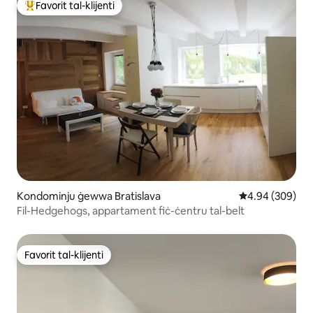
Favorit tal-klijenti
Wieħed mill-aqwa favoriti tal-klijenti
Kondominju ġewwa Bratislava
Rating medju ta
4.94 (309)
Fil-Hedgehogs, appartament fiċ-ċentru tal-belt
Favorit tal-klijenti
Favorit tal-klijenti