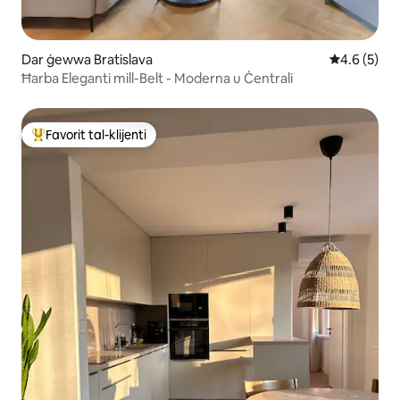
Dar ġewwa Bratislava
Rating medj
4.6 (5)
Ħarba Eleganti mill-Belt - Moderna u Ċentrali
Favorit tal-klijenti
Wieħed mill-aqwa favoriti tal-klijenti