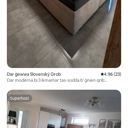
Dar ġewwa Slovenský Grob
Rating medju 
4.96 (23)
Dar moderna bi 3 ikmamar tas-sodda b' ġnien qrib
Bratislava
Superhost
Superhost