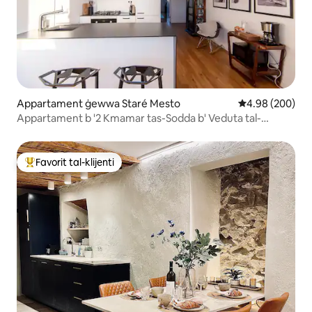
Appartament ġewwa Staré Mesto
Rating medju ta
4.98 (200)
Appartament b '2 Kmamar tas-Sodda b' Veduta tal-
Panorama tal-Belt l-Antika
Favorit tal-klijenti
Wieħed mill-aqwa favoriti tal-klijenti