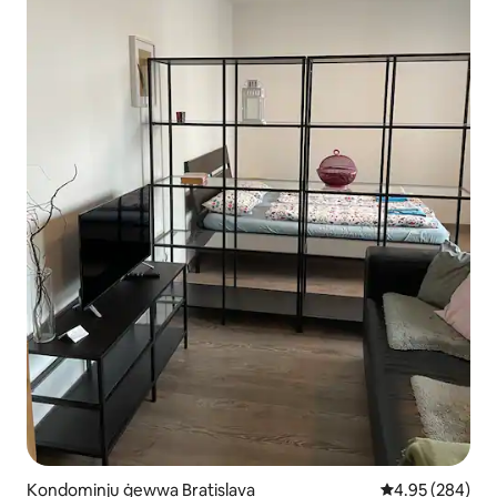
Kondominju ġewwa Bratislava
Rating medju ta
4.95 (284)