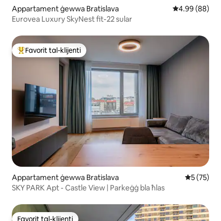
Appartament ġewwa Bratislava
Rating medju t
4.99 (88)
Eurovea Luxury SkyNest fit-22 sular
Favorit tal-klijenti
Wieħed mill-aqwa favoriti tal-klijenti
Appartament ġewwa Bratislava
Rating med
5 (75)
SKY PARK Apt - Castle View | Parkeġġ bla ħlas
Favorit tal-klijenti