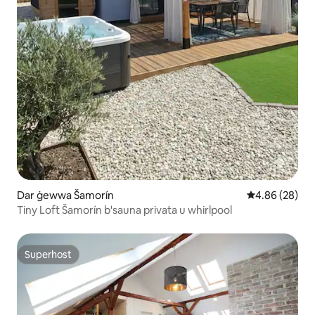
Dar ġewwa Šamorín
Rating medju 
4.86 (28)
Tiny Loft Šamorín b'sauna privata u whirlpool
Superhost
Superhost