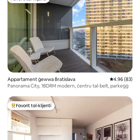
Favorit tal-klijenti
Appartament ġewwa Bratislava
Rating medju 
4.96 (83)
Panorama City, 1BDRM modern, ċentru tal-belt, parkeġġ
Favorit tal-klijenti
Wieħed mill-aqwa favoriti tal-klijenti