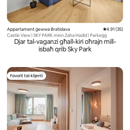
Appartament ġewwa Bratislava
Rating medju 
4.91 (35)
Castle View | SKY PARK minn Zaha Hadid | Parkeġġ
Djar tal-vaganzi għall-kiri oħrajn mill-
isbaħ qrib Sky Park
Favorit tal-klijenti
Favorit tal-klijenti