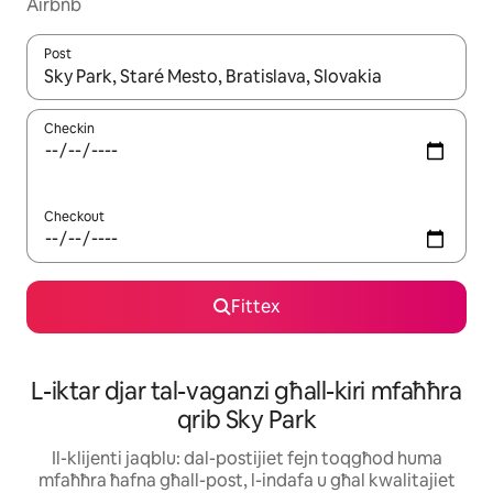
Airbnb
Post
Meta r-riżultati jkunu disponibbli, tista' tmur minn riżultat għall-ie
Checkin
Checkout
Fittex
L-iktar djar tal-vaganzi għall-kiri mfaħħra
qrib Sky Park
Il-klijenti jaqblu: dal-postijiet fejn toqgħod huma
mfaħħra ħafna għall-post, l-indafa u għal kwalitajiet