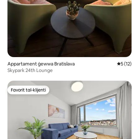
Appartament ġewwa Bratislava
Rating med
5 (12)
Skypark 24th Lounge
Favorit tal-klijenti
Favorit tal-klijenti