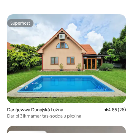
Superhost
Superhost
Dar ġewwa Dunajská Lužná
Rating medju 
4.85 (26)
Dar bi 3 ikmamar tas-sodda u pixxina