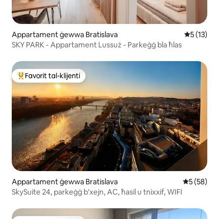
Appartament ġewwa Bratislava
Rating med
5 (13)
SKY PARK - Appartament Lussuż - Parkeġġ bla ħlas
Favorit tal-klijenti
Wieħed mill-aqwa favoriti tal-klijenti
Appartament ġewwa Bratislava
Rating med
5 (58)
SkySuite 24, parkeġġ b'xejn, AC, ħasil u tnixxif, WIFI