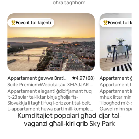
oħra tagħhom.
Favorit tal-klijenti
Favorit tal-klije
Wieħed mill-aqwa favoriti tal-klijenti
Wieħed mill-aqwa f
Appartament ġewwa Bratisl
Rating medju ta' 4.97 minn 5, s
4.97 (68)
Appartament ġeww
ava
ava
Suite Premium※Veduta tax-XMAJJAR U
Appartament Imda
TAL-BELT IL-QADIMA※Parkeġġ BLA
Garaxx + Gallarija
Appartament eleganti ġdid fjamant fuq
Appartament imda
ĦLAS
it-23 sular tal-iktar binja għolja fis-
mhux iktar minn 4 kl
Slovakkja li tagħti fuq l-orizzont tal-belt.
'il bogħod miċ-ċent
L-appartament huwa parti mill-kumpless
Gawdi minn spazju 
Kumditajiet popolari għad-djar tal-
EUROVEA, ċentru kummerċjali fuq ix-
mgħammra b'kollox,
xatt tax-xmara Danubju. Mill-lobby tad-
tkessiħ tas-saqaf, W
vaganzi għall-kiri qrib Sky Park
dar hemm aċċess dirett għal ħwienet,
spazjuża, parkeġġ t
ristoranti, ċinema jew ċentru tal-fitness.
aċċess għal terrazz
Il-mixja qrib ix-xmara tibda taħt il-bini u
mill-isbaħ. 🌉 Post ideali għal btala