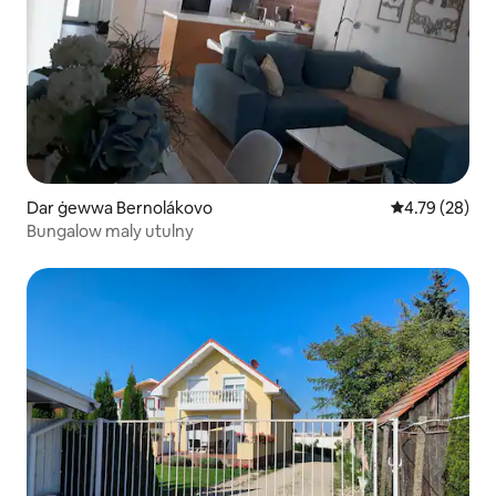
Dar ġewwa Bernolákovo
Rating medju 
4.79 (28)
Bungalow maly utulny