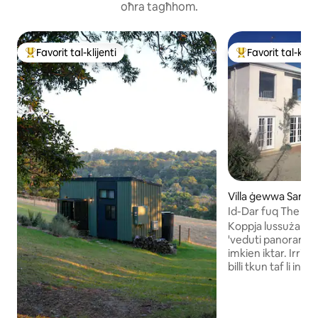
oħra tagħhom.
Favorit tal-klijenti
Favorit tal-klije
Wieħed mill-aqwa favoriti tal-klijenti
Wieħed mill-aqwa f
Villa ġewwa San 
Id-Dar fuq The Hil
Koppja lussuża u sp
'veduti panoramiċi
imkien iktar. Irrila
billi tkun taf li inti l
tinsab qalb l-għel
Issettja fi ħdan ak
żebbuġ, il-villa tħa