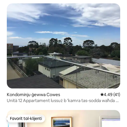
Kondominju ġewwa Cowes
Rating medju 
4.49 (41)
Unità 12 Appartament lussuż b 'kamra tas-sodda waħda b'
veduta mill-isbaħ
Favorit tal-klijenti
Favorit tal-klijenti