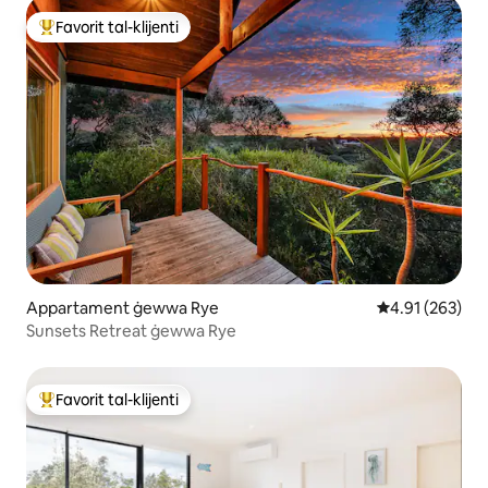
Favorit tal-klijenti
Wieħed mill-aqwa favoriti tal-klijenti
Appartament ġewwa Rye
Rating medju t
4.91 (263)
Sunsets Retreat ġewwa Rye
Favorit tal-klijenti
Wieħed mill-aqwa favoriti tal-klijenti