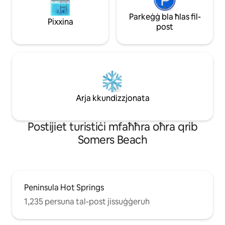
Parkeġġ bla ħlas fil-
Pixxina
post
Arja kkundizzjonata
Роѕtіјіеt turіѕtіċі mfаħħrа оħrа qrіb
Somers Beach
Peninsula Hot Springs
1,235 persuna tal-post jissuġġeruh