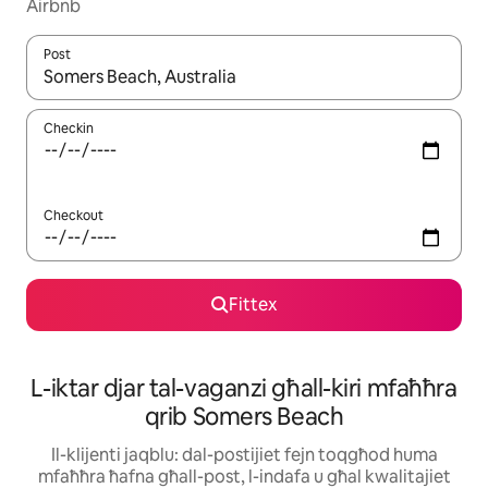
Airbnb
Post
Meta r-riżultati jkunu disponibbli, tista' tmur minn riżultat għall-ie
Checkin
Checkout
Fittex
L-iktar djar tal-vaganzi għall-kiri mfaħħra
qrib Somers Beach
Il-klijenti jaqblu: dal-postijiet fejn toqgħod huma
mfaħħra ħafna għall-post, l-indafa u għal kwalitajiet