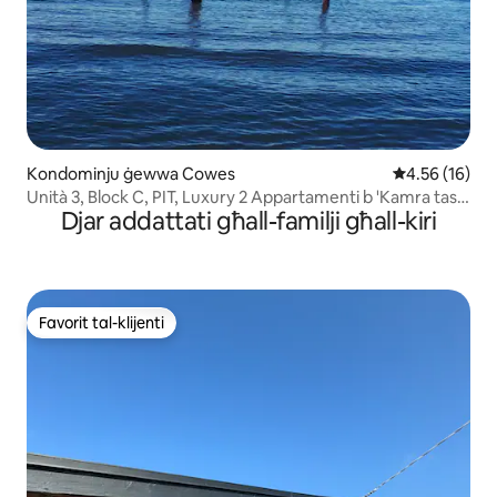
Kondominju ġewwa Cowes
Rating medju 
4.56 (16)
Unità 3, Block C, PIT, Luxury 2 Appartamenti b 'Kamra tas-
Djar addattati għall-familji għall-kiri
Sodda
Favorit tal-klijenti
Favorit tal-klijenti