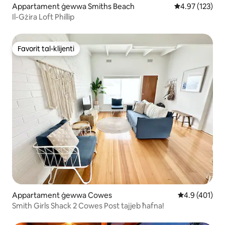
Appartament ġewwa Smiths Beach
Rating medju t
4.97 (123)
Il-Gżira Loft Phillip
Favorit tal-klijenti
Favorit tal-klijenti
Appartament ġewwa Cowes
Rating medju 
4.9 (401)
Smith Girls Shack 2 Cowes Post tajjeb ħafna!