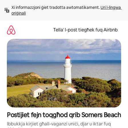
Aqbeż
Xi informazzjoni ġiet tradotta awtomatikament. 
Uri l-lingwa 
għall-
oriġinali
kontenut
Tella' l-post tiegħek fuq Airbnb
Postijiet fejn toqgħod qrib Somers Beach
Ibbukkja kirjiet għall-vaganzi uniċi, djar u iktar fuq