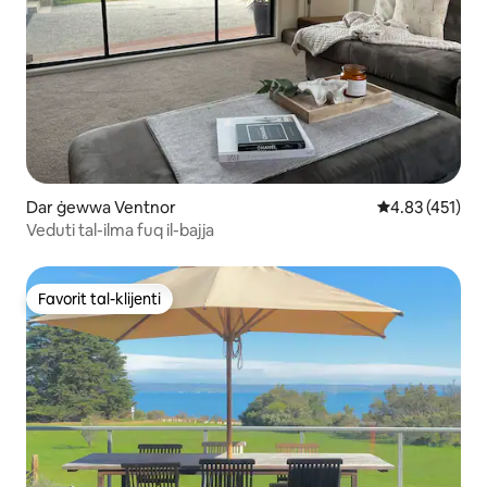
Dar ġewwa Ventnor
Rating medju t
4.83 (451)
Veduti tal-ilma fuq il-bajja
Favorit tal-klijenti
Favorit tal-klijenti