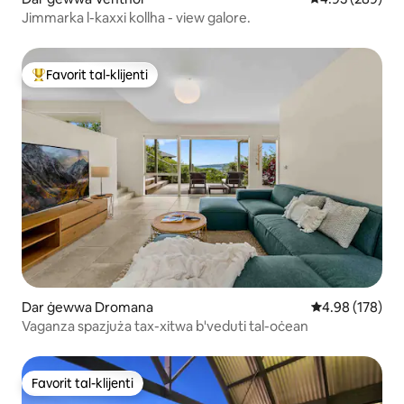
Jimmarka l-kaxxi kollha - view galore.
Favorit tal-klijenti
Wieħed mill-aqwa favoriti tal-klijenti
Dar ġewwa Dromana
Rating medju t
4.98 (178)
Vaganza spazjuża tax-xitwa b'veduti tal-oċean
Favorit tal-klijenti
Favorit tal-klijenti