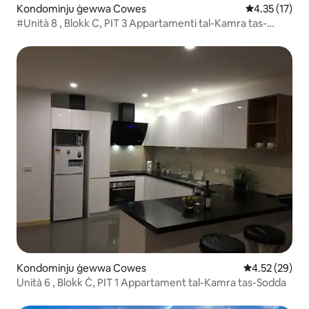
Kondominju ġewwa Cowes
Rating medju 
4.35 (17)
#Unità 8 , Blokk C, PIT 3 Appartamenti tal-Kamra tas-
Sodda
Kondominju ġewwa Cowes
Rating medju 
4.52 (29)
Unità 6 , Blokk Ċ, PIT 1 Appartament tal-Kamra tas-Sodda