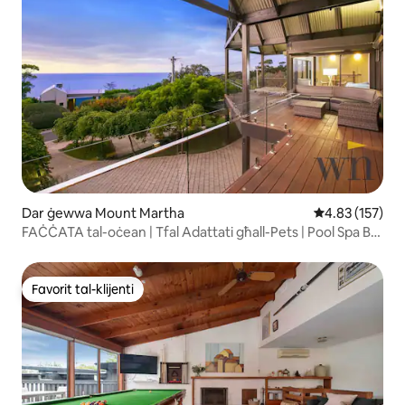
Dar ġewwa Mount Martha
Rating medju t
4.83 (157)
FAĊĊATA tal-oċean | Tfal Adattati għall-Pets | Pool Spa Bar
Gym
Favorit tal-klijenti
Favorit tal-klijenti