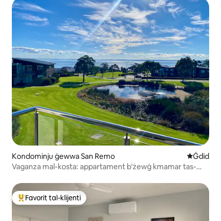
Kondominju ġewwa San Remo
Post ġdid
Ġdid
Vaganza mal-kosta: appartament b'żewġ kmamar tas-
sodda u veduta tal-bajja
Favorit tal-klijenti
Wieħed mill-aqwa favoriti tal-klijenti