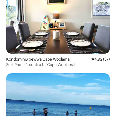
Kondominju ġewwa Cape Woolamai
Rating medju 
4.92 (37)
Surf Pad - Iċ-ċentru ta 'Cape Woolamai