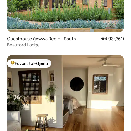
Guesthouse ġewwa Red Hill South
Rating medju t
4.93 (361)
Beauford Lodge
Favorit tal-klijenti
Wieħed mill-aqwa favoriti tal-klijenti