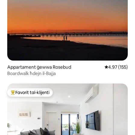
Appartament ġewwa Rosebud
Rating medju t
4.97 (155)
Boardwalk ħdejn il-Bajja
Favorit tal-klijenti
Wieħed mill-aqwa favoriti tal-klijenti