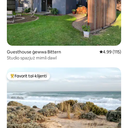
Guesthouse ġewwa Bittern
Rating medju t
4.99 (115)
Studio spazjuż mimli dawl
Favorit tal-klijenti
Wieħed mill-aqwa favoriti tal-klijenti