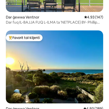
Dar ġewwa Ventnor
Rating medju t
4.93 (147)
Dar fuq IL-BAJJA FUQ L-ILMA ta 'NETPLACE} BY- Phillip
Island
Favorit tal-klijenti
Wieħed mill-aqwa favoriti tal-klijenti
Dar ġewwa Ventnor
Rating medju ta
4.93 (289)