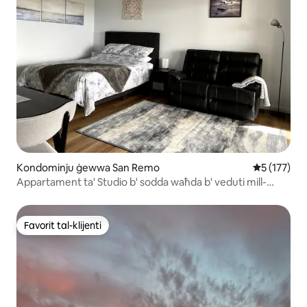
Kondominju ġewwa San Remo
Rating medj
5 (177)
Appartament ta' Studio b' sodda waħda b' veduti mill-
isbaħ
Favorit tal-klijenti
Favorit tal-klijenti