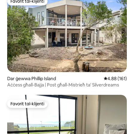
Favorit tal-klijenti
Favorit tal-klijenti
Dar ġewwa Phillip Island
Rating medju t
4.88 (161)
Aċċess għall-Bajja | Post għall-Mistrieħ ta' Silverdreams
Favorit tal-klijenti
Favorit tal-klijenti