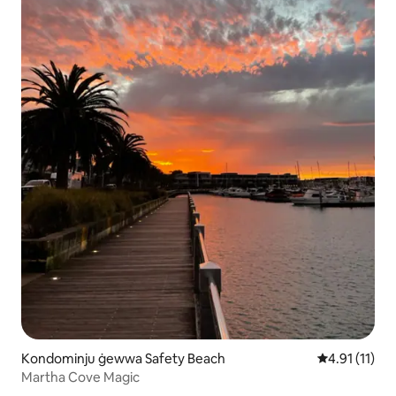
Kondominju ġewwa Safety Beach
Rating medju 
4.91 (11)
Martha Cove Magic