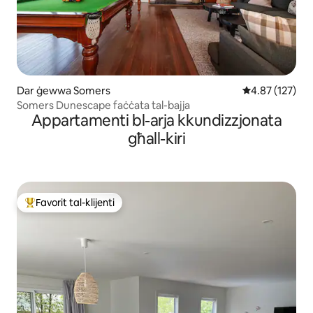
Dar ġewwa Somers
Rating medju t
4.87 (127)
Somers Dunescape faċċata tal-bajja
Appartamenti bl-arja kkundizzjonata
għall-kiri
Favorit tal-klijenti
Wieħed mill-aqwa favoriti tal-klijenti