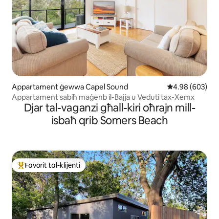
Appartament ġewwa Capel Sound
Rating medju ta
4.98 (603)
Appartament sabiħ maġenb il-Bajja u Veduti tax-Xemx
Djar tal-vaganzi għall-kiri oħrajn mill-
isbaħ qrib Somers Beach
Favorit tal-klijenti
Wieħed mill-aqwa favoriti tal-klijenti