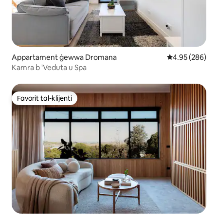
Appartament ġewwa Dromana
Rating medju ta
4.95 (286)
Kamra b 'Veduta u Spa
Favorit tal-klijenti
Favorit tal-klijenti