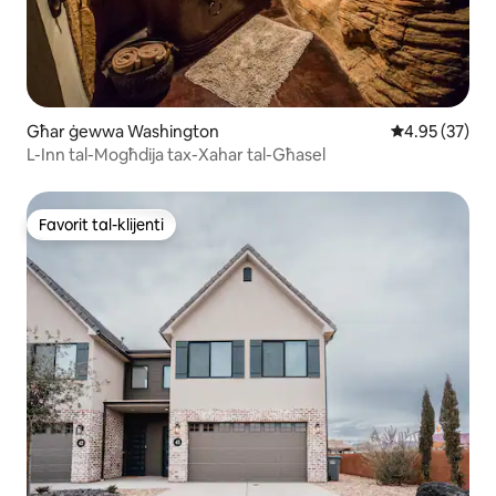
Għar ġewwa Washington
Rating medju 
4.95 (37)
L-Inn tal-Mogħdija tax-Xahar tal-Għasel
Favorit tal-klijenti
Favorit tal-klijenti