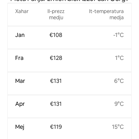
Xahar
Il-prezz
It-temperatura
medju
medja
Jan
€108
-1°C
Fra
€128
1°C
Mar
€131
6°C
Apr
€131
9°C
Mej
€119
15°C