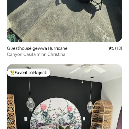
Guesthouse ġewwa Hurricane
Rating med
5 (13)
Canyon Casita minn Christina
Favorit tal-klijenti
Wieħed mill-aqwa favoriti tal-klijenti