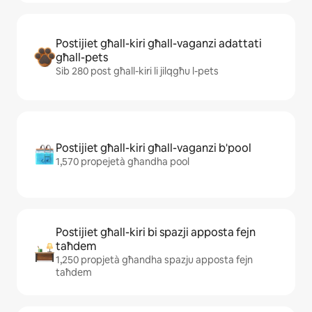
Postijiet għall-kiri għall-vaganzi adattati
għall-pets
Sib 280 post għall-kiri li jilqgħu l-pets
Postijiet għall-kiri għall-vaganzi b'pool
1,570 propejetà għandha pool
Postijiet għall-kiri bi spazji apposta fejn
taħdem
1,250 propjetà għandha spazju apposta fejn
taħdem