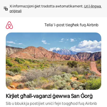
Aqbeż
Xi informazzjoni ġiet tradotta awtomatikament. 
Uri l-lingwa 
għall-
oriġinali
kontenut
Tella' l-post tiegħek fuq Airbnb
Kirjiet għall-vaganzi ġewwa San Ġorġ
Sib u bbukkja postijiet uniċi fejn toqgħod fuq Airbnb