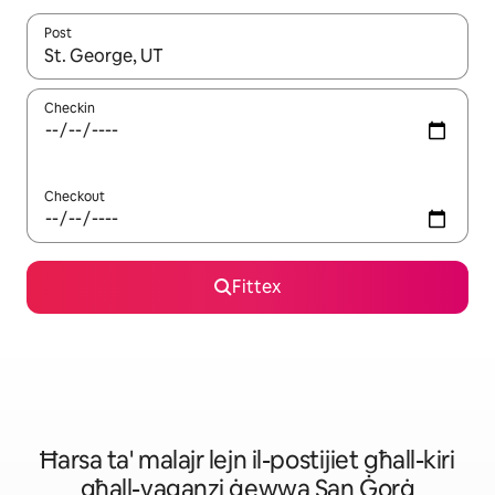
Post
Meta r-riżultati jkunu disponibbli, tista' tmur minn riżultat għall-ie
Checkin
Checkout
Fittex
Ħarsa ta' malajr lejn il-postijiet għall-kiri
għall-vaganzi ġewwa San Ġorġ