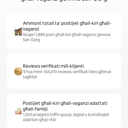
Ammont totali ta' postijiet għall-kiri għall-
vaganzi
Skopri 1,890 post għall-kiri għall-vaganzi ġewwa
San Ġorġ
Reviews verifikati mill-klijenti
'Il fuq minn 104,010 reviews verifikati biex jgħinuk
tagħżel
Postijiet għall-kiri għall-vaganzi adattati
għall-familji
1,550 propjetà toffri spazju żejjed u kumditajiet
adattati għat-tfal