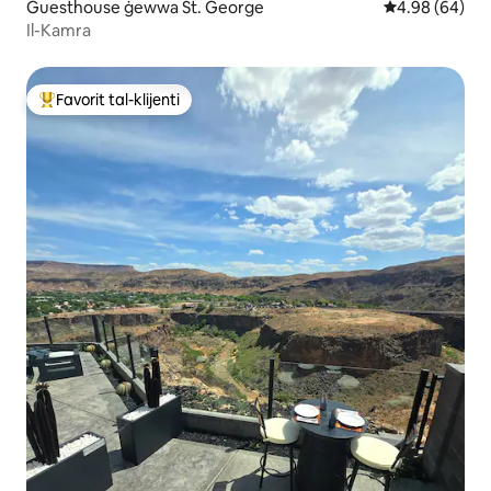
Guesthouse ġewwa St. George
Rating medju t
4.98 (64)
Il-Kamra
Favorit tal-klijenti
Wieħed mill-aqwa favoriti tal-klijenti