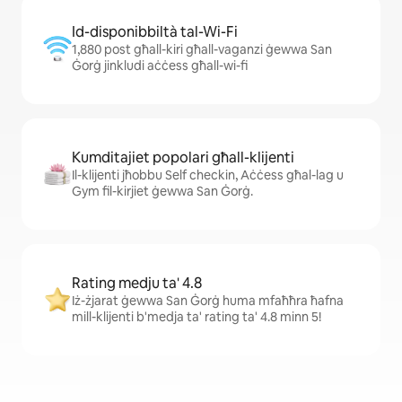
Id-disponibbiltà tal-Wi-Fi
1,880 post għall-kiri għall-vaganzi ġewwa San
Ġorġ jinkludi aċċess għall-wi-fi
Kumditajiet popolari għall-klijenti
Il-klijenti jħobbu Self checkin, Aċċess għal-lag u
Gym fil-kirjiet ġewwa San Ġorġ.
Rating medju ta' 4.8
Iż-żjarat ġewwa San Ġorġ huma mfaħħra ħafna
mill-klijenti b'medja ta' rating ta' 4.8 minn 5!