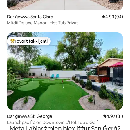
Dar ġewwa Santa Clara
Rating medju 
4.93 (94)
Müdii Deluxe Manor | Hot Tub Privat
Favorit tal-klijenti
Wieħed mill-aqwa favoriti tal-klijenti
Dar ġewwa St. George
Rating medju 
4.97 (31)
Launchpad f'Zion Downtown b'Hot Tub u Golf
Meta l-aħjar żmien biex iżżur San Ġorġ?