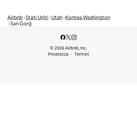
Airbnb
Stati Uniti
Utah
Kontea Washington
San Ġorġ
© 2026 Airbnb, Inc.
Privatezza
Termini