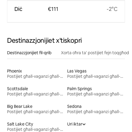
Diċ
€111
-2°C
Destinazzjonijiet x'tiskopri
Destinazzjonijiet fil-qrib
Xorta oħra ta' postijiet fejn toqgħod
Phoenix
Las Vegas
Postijiet għall-vaganzi għall-kiri
Postijiet għall-vaganzi għall-kiri
Scottsdale
Palm Springs
Postijiet għall-vaganzi għall-kiri
Postijiet għall-vaganzi għall-kiri
Big Bear Lake
Sedona
Postijiet għall-vaganzi għall-kiri
Postijiet għall-vaganzi għall-kiri
Salt Lake City
Uri iktar
Postijiet għall-vaganzi għall-kiri