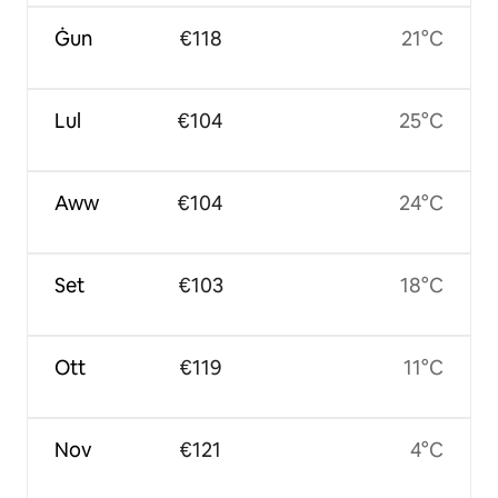
Ġun
€118
21°C
Lul
€104
25°C
Aww
€104
24°C
Set
€103
18°C
Ott
€119
11°C
Nov
€121
4°C