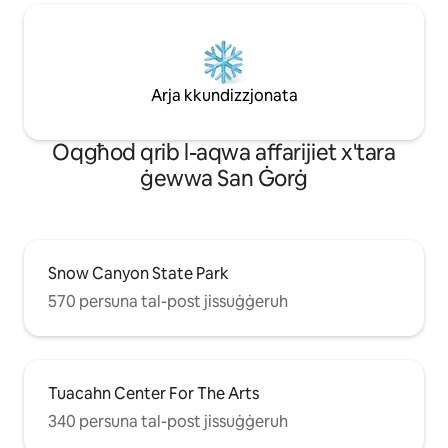
Arja kkundizzjonata
Oqgħod qrib l-aqwa affarijiet x'tara
ġewwa San Ġorġ
Snow Canyon State Park
570 persuna tal-post jissuġġeruh
Tuacahn Center For The Arts
340 persuna tal-post jissuġġeruh