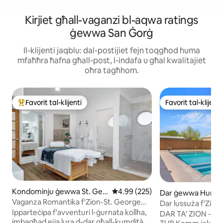
Kirjiet għall-vaganzi bl-aqwa ratings
ġewwa San Ġorġ
Il-klijenti jaqblu: dal-postijiet fejn toqgħod huma
mfaħħra ħafna għall-post, l-indafa u għal kwalitajiet
oħra tagħhom.
Favorit tal-klijenti
Favorit tal-klijenti
Wieħed mill-aqwa favoriti tal-klijenti
Favorit tal-klijenti
Kondominju ġewwa St. Geo
Rating medju ta' 4.99 minn 5, sk
4.99 (225)
Dar ġewwa Hurric
rge
Vaganza Romantika f'Zion-St. George
Dar lussuża f'Zion -
b'Hot Tub Privat
Ipparteċipa f'avventuri l-ġurnata kollha,
bis-Sħana
DAR TA' ZION - P
imbagħad ejja lura d-dar għall-kumdità.