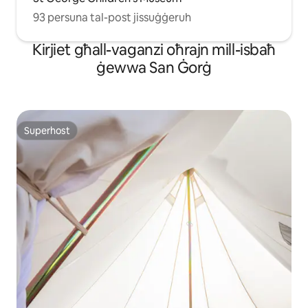
93 persuna tal-post jissuġġeruh
Kirjiet għall-vaganzi oħrajn mill-isbaħ
ġewwa San Ġorġ
Superhost
Superhost