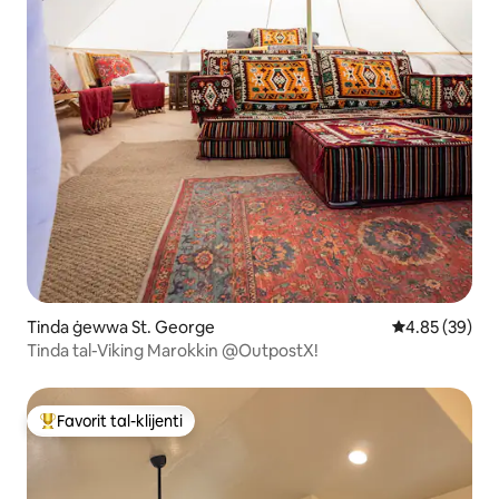
Tinda ġewwa St. George
Rating medju 
4.85 (39)
Tinda tal-Viking Marokkin @OutpostX!
Favorit tal-klijenti
Wieħed mill-aqwa favoriti tal-klijenti