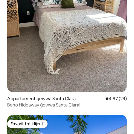
Appartament ġewwa Santa Clara
Rating medju 
4.97 (29)
Boho Hideaway ġewwa Santa Clara!
Favorit tal-klijenti
Favorit tal-klijenti