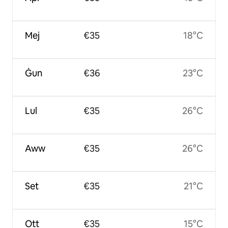
Mej
€35
18°C
Ġun
€36
23°C
Lul
€35
26°C
Aww
€35
26°C
Set
€35
21°C
Ott
€35
15°C