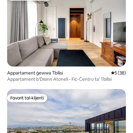
Appartament ġewwa Tbilisi
Rating med
5 (38)
Appartament b'Disinn Atoneli - Fiċ-Ċentru ta' Tbilisi
Favorit tal-klijenti
Favorit tal-klijenti