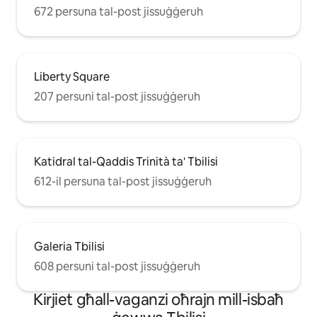
672 persuna tal-post jissuġġeruh
Liberty Square
207 persuni tal-post jissuġġeruh
Katidral tal-Qaddis Trinità ta' Tbilisi
612-il persuna tal-post jissuġġeruh
Galeria Tbilisi
608 persuni tal-post jissuġġeruh
Kirjiet għall-vaganzi oħrajn mill-isbaħ