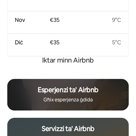
Nov
€35
9°C
Diċ
€35
5°C
Iktar minn Airbnb
Esperjenzi ta' Airbnb
Għix esperjenza ġdida
Servizzi ta' Airbnb