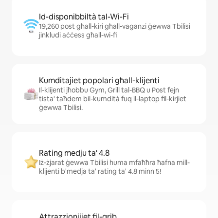
Id-disponibbiltà tal-Wi-Fi
19,260 post għall-kiri għall-vaganzi ġewwa Tbilisi
jinkludi aċċess għall-wi-fi
Kumditajiet popolari għall-klijenti
Il-klijenti jħobbu Gym, Grill tal-BBQ u Post fejn
tista' taħdem bil-kumdità fuq il-laptop fil-kirjiet
ġewwa Tbilisi.
Rating medju ta' 4.8
Iż-żjarat ġewwa Tbilisi huma mfaħħra ħafna mill-
klijenti b'medja ta' rating ta' 4.8 minn 5!
Attrazzjonijiet fil-qrib