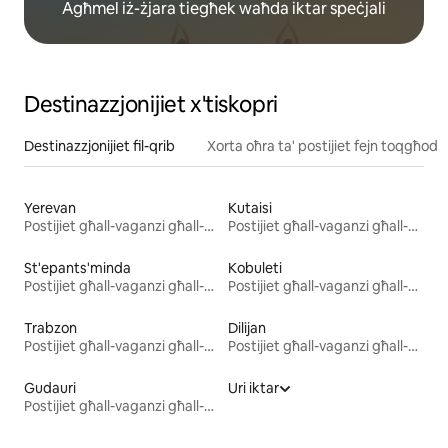
Agħmel iż-żjara tiegħek waħda iktar speċjali
Destinazzjonijiet x'tiskopri
Destinazzjonijiet fil-qrib
Xorta oħra ta' postijiet fejn toqgħod
Yerevan
Kutaisi
Postijiet għall-vaganzi għall-kiri
Postijiet għall-vaganzi għall-kiri
St'epants'minda
Kobuleti
Postijiet għall-vaganzi għall-kiri
Postijiet għall-vaganzi għall-kiri
Trabzon
Dilijan
Postijiet għall-vaganzi għall-kiri
Postijiet għall-vaganzi għall-kiri
Gudauri
Uri iktar
Postijiet għall-vaganzi għall-kiri