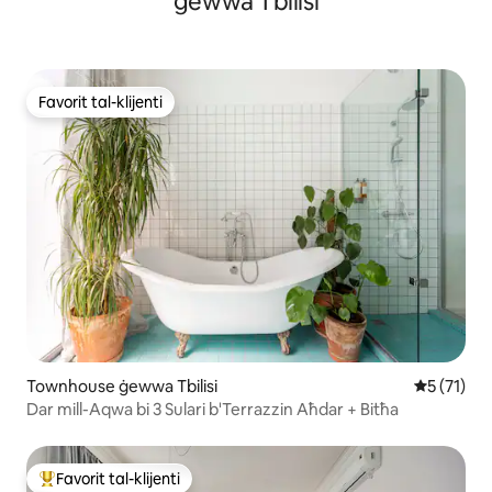
ġewwa Tbilisi
Favorit tal-klijenti
Favorit tal-klijenti
Townhouse ġewwa Tbilisi
Rating med
5 (71)
Dar mill-Aqwa bi 3 Sulari b'Terrazzin Aħdar + Bitħa
Favorit tal-klijenti
Wieħed mill-aqwa favoriti tal-klijenti