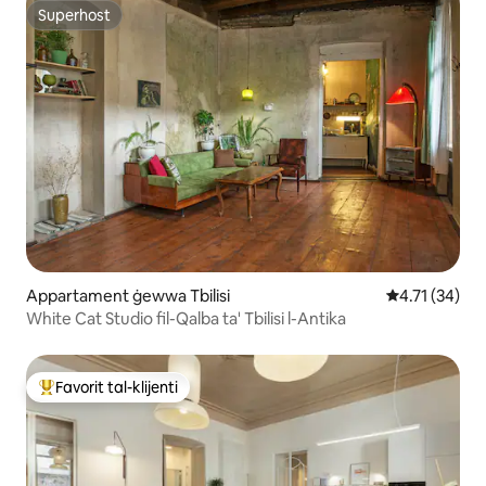
Superhost
Superhost
Appartament ġewwa Tbilisi
Rating medju 
4.71 (34)
White Cat Studio fil-Qalba ta' Tbilisi l-Antika
Favorit tal-klijenti
Wieħed mill-aqwa favoriti tal-klijenti