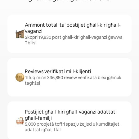
Ammont totali ta' postijiet għall-kiri għall-
vaganzi
Skopri 19,830 post għall-kiri għall-vaganzi ġewwa
Tbilisi
Reviews verifikati mill-klijenti
'Il fuq minn 336,850 review verifikata biex jgħinuk
tagħżel
Postijiet għall-kiri għall-vaganzi adattati
għall-familji
5,000 propjetà toffri spazju żejjed u kumditajiet
adattati għat-tfal