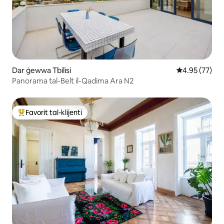
Dar ġewwa Tbilisi
Rating medju 
4.95 (77)
Panorama tal-Belt il-Qadima Ara N2
Favorit tal-klijenti
Wieħed mill-aqwa favoriti tal-klijenti