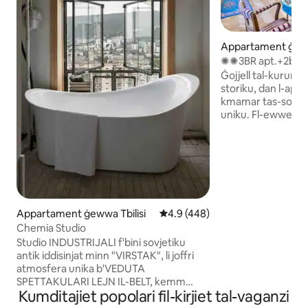
Appartament ġeww
✺✺3BR apt.+2bath
Rustaveli ave✺✺
Ġojjell tal-kuruna t
storiku, dan l-appa
kmamar tas-sodd
uniku. Fl-ewwel da
tesperjenza l-allura
sinteżi naturali tal
'distanza ta' mixi ta
appartament qaww
awtentika ta 'Tbilis
hotel. Kull kamra hija mimlija antikitajiet
affaxxinanti u oġġ
Appartament ġewwa Tbilisi
Rating medju ta' 4.9 minn 5, sk
4.9 (448)
idejn, perfetta għal
Chemia Studio
ta' ritratti professj
Studio INDUSTRIJALI f'bini sovjetiku
Hawnhekk, tista 'ti
antik iddisinjat minn "VIRSTAK", li joffri
memorji li ma jint
atmosfera unika b'VEDUTA
SPETTAKULARI LEJN IL-BELT, kemm
Kumditajiet popolari fil-kirjiet tal-vaganzi
matul il-jum kif ukoll matul il-lejl, li tista'
tgawdiha mill-BATHTUB. -100%