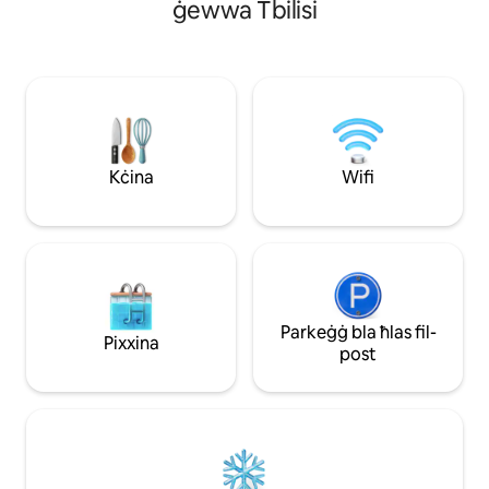
ġewwa Tbilisi
MAGĦMUL BL-IDEJN. - Mhux
appartament komdu/funzjonali
KAŻWALI, il-kumditajiet tal-istudios
jikkonsistu f'għamara antika u industrijali,
għal xi nies jistgħu jħossuhom skomdi li
joħorġu minn togħma personali.
Atmosfera artistika li tħallik tħossok
qisek qiegħed f'film. - FABBRIKA TAL-
Kċina
Wifi
INBID - 9 TIPI ta' nbid - Projettur tal-Films
Jieħdok mill-ajruport Suzuki Swift 80 Gel
Parkeġġ bla ħlas fil-
Pixxina
post