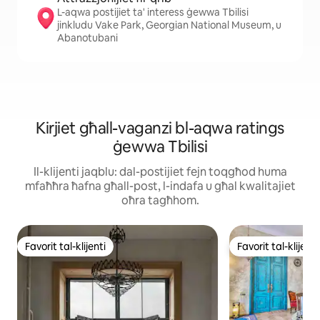
L-aqwa postijiet ta' interess ġewwa Tbilisi
jinkludu Vake Park, Georgian National Museum, u
Abanotubani
Kirjiet għall-vaganzi bl-aqwa ratings
ġewwa Tbilisi
Il-klijenti jaqblu: dal-postijiet fejn toqgħod huma
mfaħħra ħafna għall-post, l-indafa u għal kwalitajiet
oħra tagħhom.
Favorit tal-klijenti
Favorit tal-klijenti
Favorit tal-klijenti
Favorit tal-klijenti