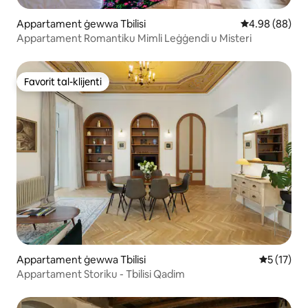
Appartament ġewwa Tbilisi
Rating medju t
4.98 (88)
Appartament Romantiku Mimli Leġġendi u Misteri
Favorit tal-klijenti
Favorit tal-klijenti
Appartament ġewwa Tbilisi
Rating med
5 (17)
Appartament Storiku - Tbilisi Qadim