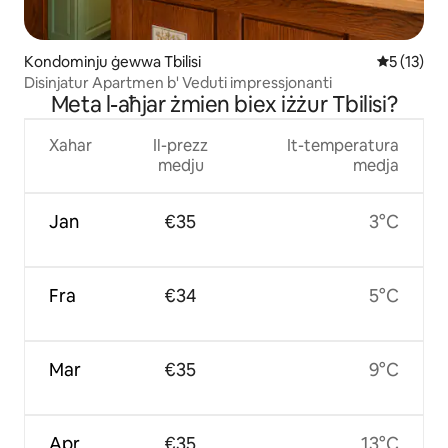
Kondominju ġewwa Tbilisi
Rating med
5 (13)
Disinjatur Apartmen b' Veduti impressjonanti
Meta l-aħjar żmien biex iżżur Tbilisi?
Xahar
Il-prezz
It-temperatura
medju
medja
Jan
€35
3°C
Fra
€34
5°C
Mar
€35
9°C
Apr
€35
13°C