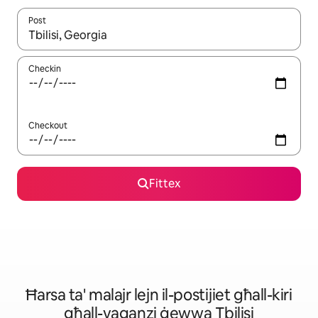
Post
Meta r-riżultati jkunu disponibbli, tista' tmur minn riżultat għall-ie
Checkin
Checkout
Fittex
Ħarsa ta' malajr lejn il-postijiet għall-kiri
għall-vaganzi ġewwa Tbilisi