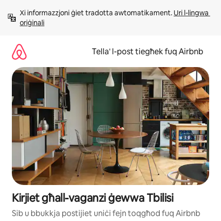
Aqbeż
Xi informazzjoni ġiet tradotta awtomatikament. 
Uri l-lingwa 
għall-
oriġinali
kontenut
Tella' l-post tiegħek fuq Airbnb
Kirjiet għall-vaganzi ġewwa Tbilisi
Sib u bbukkja postijiet uniċi fejn toqgħod fuq Airbnb