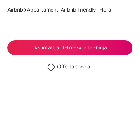
Airbnb
Appartamenti Airbnb-friendly
Flora
Ikkuntattja lit-tmexxija tal-binja
Offerta speċjali
© 2026 Airbnb, Inc.