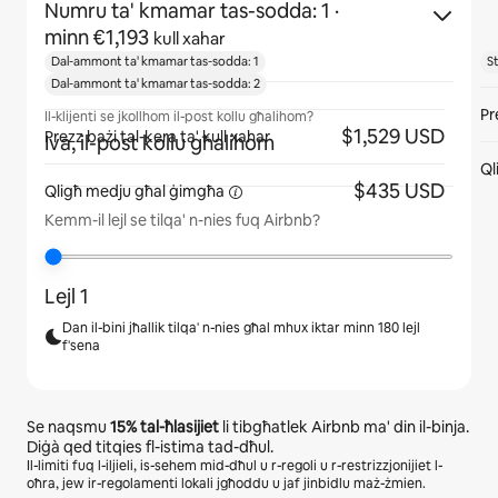
Numru ta' kmamar tas-sodda: 1
·
minn €1,193
kull xahar
Dal-ammont ta' kmamar tas-sodda: 1
S
Dal-ammont ta' kmamar tas-sodda: 2
Pr
Il-klijenti se jkollhom il-post kollu għalihom?
$1,529 USD
Prezz bażi tal-kera ta' kull xahar
Iva, il-post kollu għalihom
Ql
$435 USD
Qligħ medju għal
ġimgħa
Kemm-il lejl se tilqa' n-nies fuq Airbnb?
Lejl 1
Dan il-bini jħallik tilqa' n-nies għal mhux iktar minn 180 lejl
f'sena
Se naqsmu
15%
tal-ħlasijiet
li tibgħatlek Airbnb ma' din il-binja.
Diġà qed titqies fl-istima tad-dħul.
Il-limiti fuq l-iljieli, is-sehem mid-dħul u r-regoli u r-restrizzjonijiet l-
oħra, jew ir-regolamenti lokali jgħoddu u jaf jinbidlu maż-żmien.