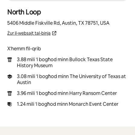
North Loop
5406 Middle Fiskville Rd, Austin, TX 78751, USA
Żur il-websajt tal-binja
X'hemm fil-qrib
3.88 mili 'l bogħod minn Bullock Texas State
History Museum
3.08 mili 'l bogħod minn The University of Texas at
Austin
3.96 mili 'l bogħod minn Harry Ransom Center
1.24 mili 'l bogħod minn Monarch Event Center