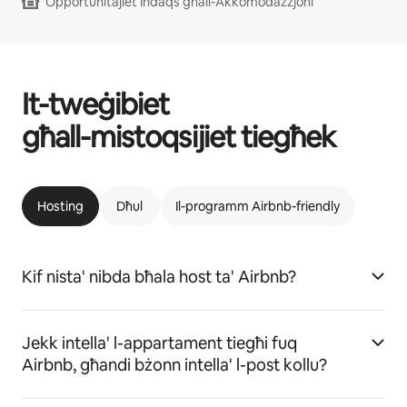
Opportunitajiet Indaqs għall-Akkomodazzjoni
It-tweġibiet
għall-mistoqsijiet tiegħek
Hosting
Dħul
Il-programm Airbnb-friendly
Kif nista' nibda bħala host ta' Airbnb?
Jekk intella' l-appartament tiegħi fuq
Airbnb, għandi bżonn intella' l-post kollu?