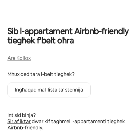
Qed jintwerew 0 ħwejjeġ minn 0
Sib l-appartament Airbnb-friendly
tiegħek f'belt oħra
Ara Kollox
Mhux qed tara l-belt tiegħek?
Ingħaqad mal-lista ta' stennija
Int sid binja?
Sir af iktar
dwar kif tagħmel l-appartamenti tiegħek
Airbnb-friendly.