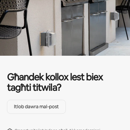
Għandek kollox lest biex
tagħti titwila?
Itlob dawra mal-post