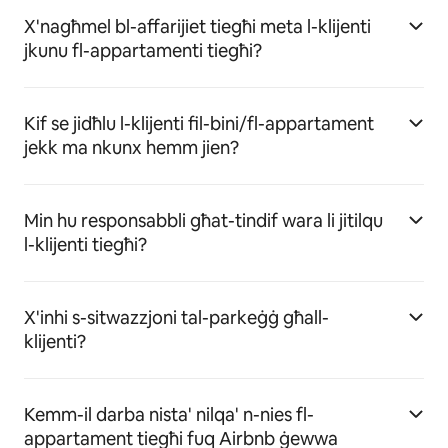
X'nagħmel bl-affarijiet tiegħi meta l-klijenti
jkunu fl-appartamenti tiegħi?
Kif se jidħlu l-klijenti fil-bini/fl-appartament
jekk ma nkunx hemm jien?
Min hu responsabbli għat-tindif wara li jitilqu
l-klijenti tiegħi?
X'inhi s-sitwazzjoni tal-parkeġġ għall-
klijenti?
Kemm-il darba nista' nilqa' n-nies fl-
appartament tiegħi fuq Airbnb ġewwa