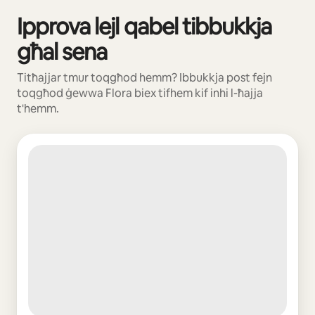
Ipprova lejl qabel tibbukkja
Qed jintwerew 0 ħwejjeġ minn 0
għal sena
Titħajjar tmur toqgħod hemm? Ibbukkja post fejn
toqgħod ġewwa Flora biex tifhem kif inhi l-ħajja
t'hemm.