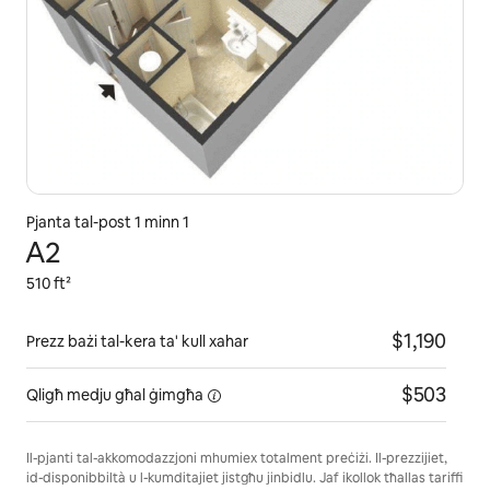
Pjanta tal-post 1 minn 1
A2
510 ft²
$1,190
Prezz bażi tal-kera ta' kull xahar
$503
Qligħ medju għal
ġimgħa
Il-pjanti tal-akkomodazzjoni mhumiex totalment preċiżi. Il-prezzijiet,
id-disponibbiltà u l-kumditajiet jistgħu jinbidlu. Jaf ikollok tħallas tariffi