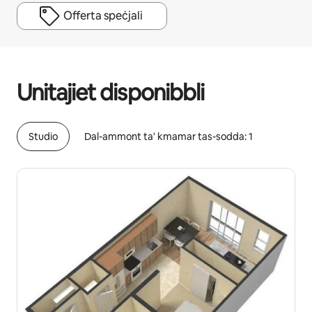
Offerta speċjali
Tista' ddaħħal €593 fix-xahar
Unitajiet disponibbli
Studio
Dal-ammont ta' kmamar tas-sodda: 1