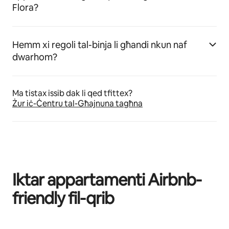
Flora?
Hemm xi regoli tal-binja li għandi nkun naf
dwarhom?
Ma tistax issib dak li qed tfittex?
Żur iċ-Ċentru tal-Għajnuna tagħna
Iktar appartamenti Airbnb-
friendly fil-qrib