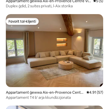
Appartament ġewwa Aix-en-Provence Centre Vill
Rating me
5 (5)
e
Duplex ġdid, 2 suites privati, l-Aix storika
Favorit tal-klijenti
Favorit tal-klijenti
Appartament ġewwa Aix-en-Provence Centre
Rating medju 
4.91 (57)
Ville
Appartament T4 b' arja kkundizzjonata