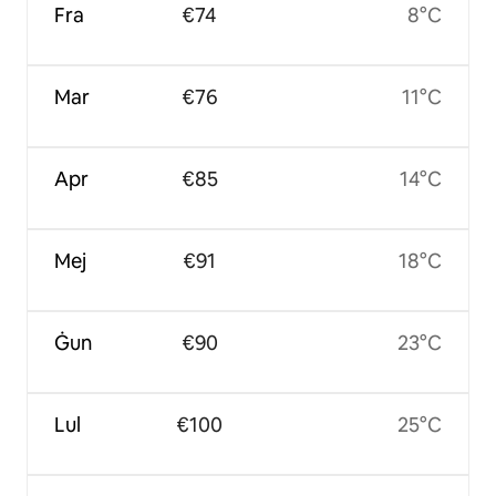
Fra
€74
8°C
Mar
€76
11°C
Apr
€85
14°C
Mej
€91
18°C
Ġun
€90
23°C
Lul
€100
25°C