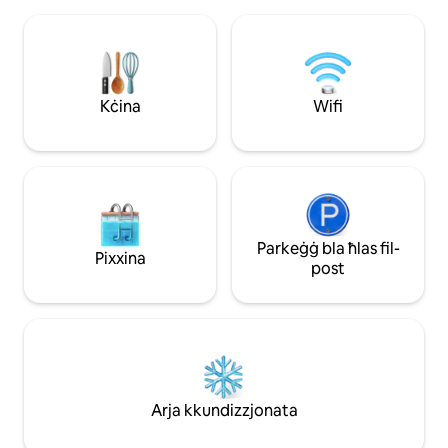
jingħaqdu flimkien. Kemm jekk int
waħdek kif ukoll jekk inti u l-maħbub/a
tiegħek, dan il-mitħna intimu u komdu
jistiednek biex tgħaddi esperjenza fejn
tħalli kollox warajk. Jekk tħobb l-
awtentiċità u r-romantiċiżmu, is-Suite
Kċina
Wifi
Premium qed tistenniek!
Parkeġġ bla ħlas fil-
Pixxina
post
Arja kkundizzjonata