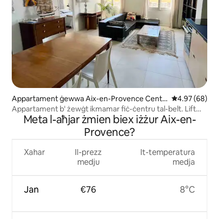
Appartament ġewwa Aix-en-Provence Centr
Rating medju 
4.97 (68)
e Ville
Appartament b' żewġt ikmamar fiċ-ċentru tal-belt. Lift
Meta l-aħjar żmien biex iżżur Aix-en-
Air-cond.
Provence?
Xahar
Il-prezz
It-temperatura
medju
medja
Jan
€76
8°C