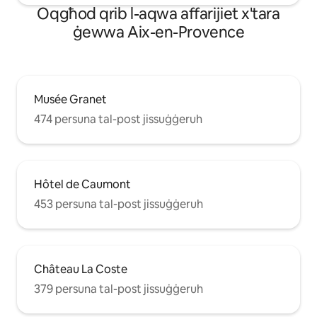
Oqgħod qrib l-aqwa affarijiet x'tara
ġewwa Aix-en-Provence
Musée Granet
474 persuna tal-post jissuġġeruh
Hôtel de Caumont
453 persuna tal-post jissuġġeruh
Château La Coste
379 persuna tal-post jissuġġeruh