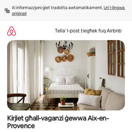
Aqbeż
Xi informazzjoni ġiet tradotta awtomatikament. 
Uri l-lingwa 
għall-
oriġinali
kontenut
Tella' l-post tiegħek fuq Airbnb
Kirjiet għall-vaganzi ġewwa Aix-en-
Provence