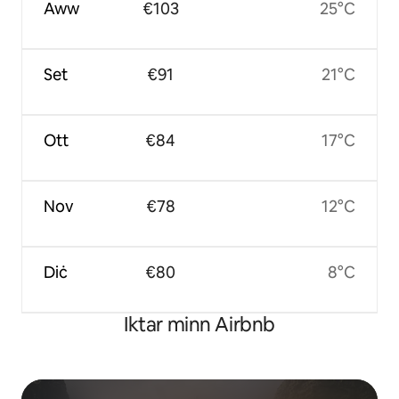
Aww
€103
25°C
Set
€91
21°C
Ott
€84
17°C
Nov
€78
12°C
Diċ
€80
8°C
Iktar minn Airbnb