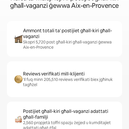
għall-vaganzi ġewwa Aix-en-Provence
Ammont totali ta' postijiet għall-kiri għall-
vaganzi
Skopri 5,720 post għall-kiri għall-vaganzi ġewwa
Aix-en-Provence
Reviews verifikati mill-klijenti
'Il fuq minn 205,510 reviews verifikati biex jgħinuk
tagħżel
Postijiet għall-kiri għall-vaganzi adattati
għall-familji
2,560 propjetà toffri spazju żejjed u kumditajiet
adattati għat-tfal