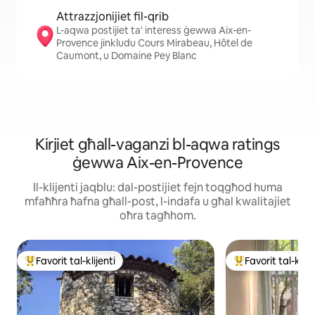
Attrazzjonijiet fil-qrib
L-aqwa postijiet ta' interess ġewwa Aix-en-
Provence jinkludu Cours Mirabeau, Hôtel de
Caumont, u Domaine Pey Blanc
Kirjiet għall-vaganzi bl-aqwa ratings
ġewwa Aix-en-Provence
Il-klijenti jaqblu: dal-postijiet fejn toqgħod huma
mfaħħra ħafna għall-post, l-indafa u għal kwalitajiet
oħra tagħhom.
Favorit tal-klijenti
Favorit tal-klije
Wieħed mill-aqwa favoriti tal-klijenti
Wieħed mill-aqwa f