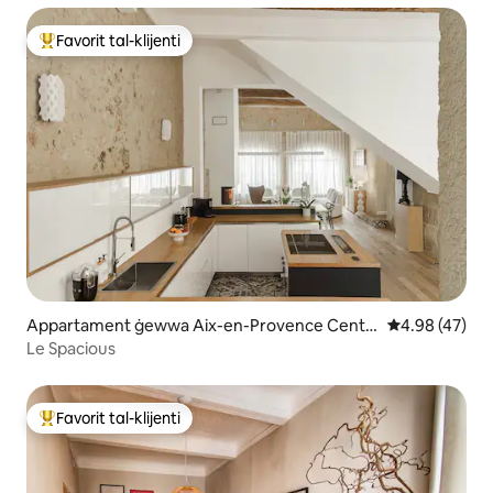
Favorit tal-klijenti
Wieħed mill-aqwa favoriti tal-klijenti
Appartament ġewwa Aix-en-Provence Centr
Rating medju 
4.98 (47)
e Ville
Le Spacious
Favorit tal-klijenti
Wieħed mill-aqwa favoriti tal-klijenti