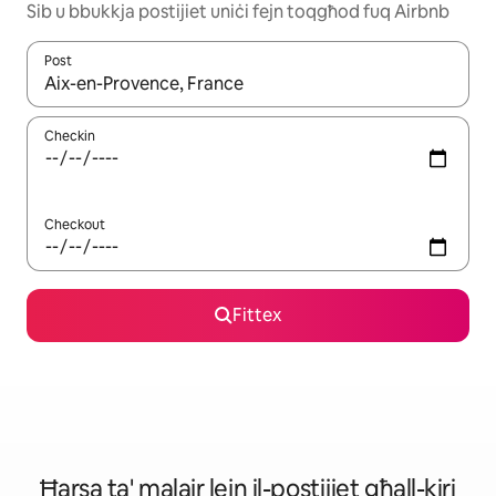
Sib u bbukkja postijiet uniċi fejn toqgħod fuq Airbnb
Post
Meta r-riżultati jkunu disponibbli, tista' tmur minn riżultat għall-ie
Checkin
Checkout
Fittex
Ħarsa ta' malajr lejn il-postijiet għall-kiri