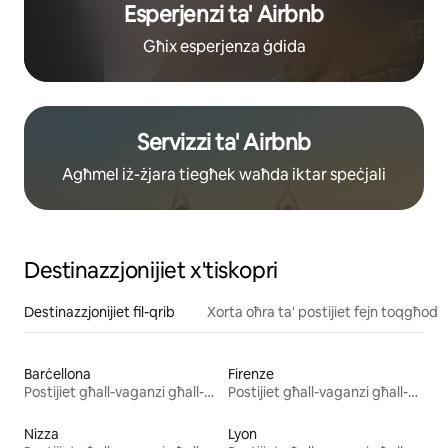
Esperjenzi ta' Airbnb
Għix esperjenza ġdida
Servizzi ta' Airbnb
Agħmel iż-żjara tiegħek waħda iktar speċjali
Destinazzjonijiet x'tiskopri
Destinazzjonijiet fil-qrib
Xorta oħra ta' postijiet fejn toqgħod
Barċellona
Firenze
Postijiet għall-vaganzi għall-kiri
Postijiet għall-vaganzi għall-kiri
Nizza
Lyon