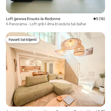
Loft ġewwa Ensuès-la-Redonne
Rating med
5 (16)
Il-Panorama - Loft qrib l-ilma b'veduta tal-baħar
Favorit tal-klijenti
Favorit tal-klijenti