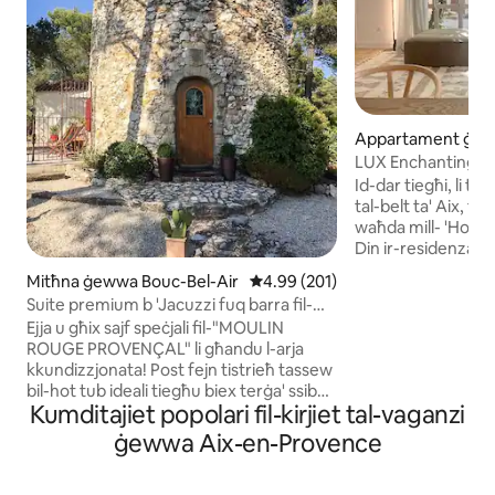
Appartament ġew
n-Provence Centre
LUX Enchanting Du
Id-dar tiegħi, li ti
tal-belt ta' Aix, toff
waħda mill- 'Hotel P
Din ir-residenza tu
faxxinu u l-kwiet F
Mitħna ġewwa Bouc-Bel-Air
Rating medju ta' 4.99 minn 5, sk
4.99 (201)
veduti mill-isbaħ fil
Suite premium b 'Jacuzzi fuq barra fil-
konvenjenza urbana. Taraġ mill
mitħna
Ejja u għix sajf speċjali fil-"MOULIN
Mirabeau, il-Mużew
ROUGE PROVENÇAL" li għandu l-arja
kulinari ta' Rue Italie. Post fejn to
kkundizzjonata! Post fejn tistrieħ tassew
kemm għall-kultura 
bil-hot tub ideali tiegħu biex terġa' ssib
jħobbu l-gastronomija; Is-suġġ
Kumditajiet popolari fil-kirjiet tal-vaganzi
ruħek! Fid-daħla tal-foresta, post
huma pprovduti (fi
maġiku: mitħna taż-żejt qadima b' veduti
tiegħi) biex iż-żja
ġewwa Aix-en-Provence
mill-isbaħ tal-kampanja ta' Aix. Post rari
memorabbli.
fejn il-kumdità, il-benesseri u s-serenità