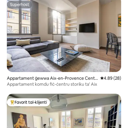
Superhost
Superhost
Appartament ġewwa Aix-en-Provence Centr
Rating medju 
4.89 (28)
e Ville
Appartament komdu fiċ-ċentru storiku ta' Aix
Favorit tal-klijenti
Wieħed mill-aqwa favoriti tal-klijenti