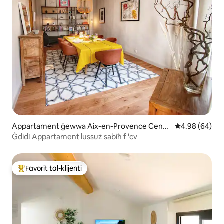
Appartament ġewwa Aix-en-Provence Centr
Rating medju t
4.98 (64)
e Ville
Ġdid! Appartament lussuż sabiħ f 'cv
Favorit tal-klijenti
Wieħed mill-aqwa favoriti tal-klijenti