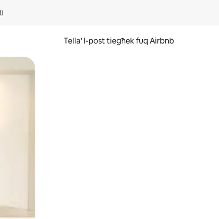
li
Tella' l-post tiegħek fuq Airbnb
ss u tmexxi subgħajk fuq l-iskrin.