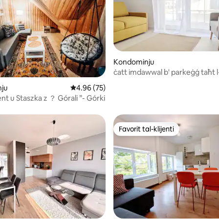
 minn 5, skont dan-numru ta' reviews: 4
Kondominju
ċatt imdawwal b' parkeġġ taħt l
ju
Rating medju ta' 4.96 minn 5, skont dan-num
4.96 (75)
t u Staszka z ？ Górali ”- Górki
Favorit tal-klijenti
Favorit tal-klijenti