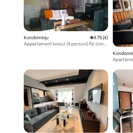
Kondominju
Rating medju ta' 4.75
4.75 (4)
Appartament lussuż (4 persuni) fiż-żona
sabiħa
Kondomin
Apartamen