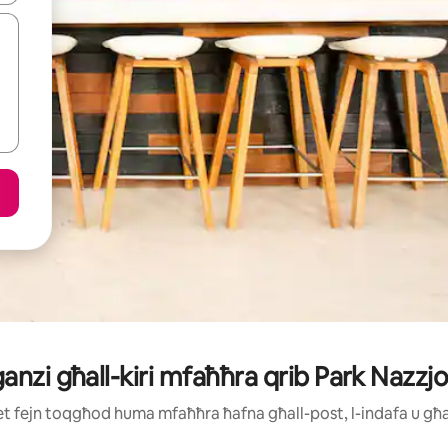
aganzi għall-kiri mfaħħra qrib Park Nazzjo
ijiet fejn toqgħod huma mfaħħra ħafna għall-post, l-indafa u g