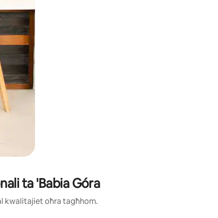
nali ta 'Babia Góra
ħal kwalitajiet oħra tagħhom.