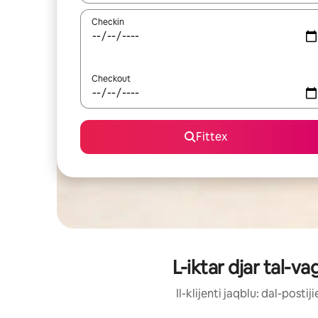
Checkin
Checkout
Fittex
L-iktar djar tal-v
Il-klijenti jaqblu: dal-post