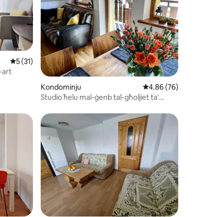
Rating medju ta' 5 minn 5, skont dan-numru ta' reviews: 31
5 (31)
-art
ru ta' reviews: 75
Kondominju
Rating medju ta' 4.86 
4.86 (76)
Studio ħelu mal-ġenb tal-għoljiet ta'
Gubałówka. Fil-qalba tal-belt.