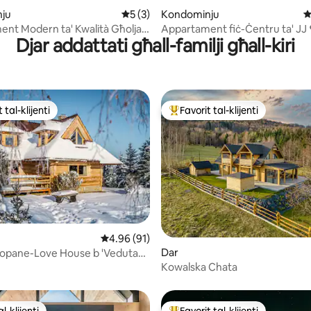
minn 5, skont dan-numru ta' reviews: 10
ju
Rating medju ta' 5 minn 5, skont dan-nu
5 (3)
Kondominju
R
nt Modern ta' Kwalità Għolja
Appartament fiċ-Ċentru ta' JJ 
Djar addattati għall-familji għall-kiri
zielnia, Roti u Ski
veloċi + Veduti tal-Park
 tal-klijenti
Favorit tal-klijenti
ll-aqwa favoriti tal-klijenti
Wieħed mill-aqwa favoriti tal-kli
minn 5, skont dan-numru ta' reviews: 38
Rating medju ta' 4.96 minn 5, skont dan-num
4.96 (91)
Dar
kopane-Love House b 'Veduta
s
Kowalska Chata
l-klijenti
Favorit tal-klijenti