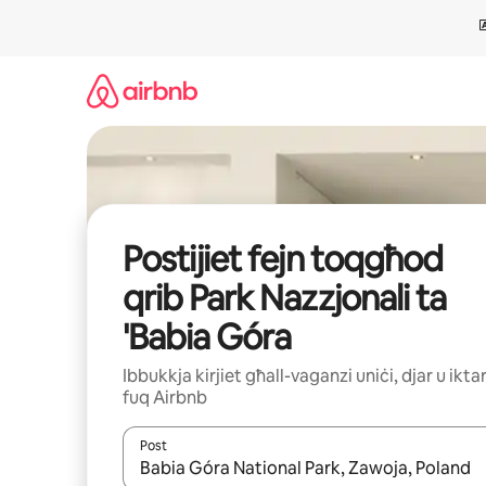
Aqbeż
għall-
kontenut
Postijiet fejn toqgħod
qrib Park Nazzjonali ta
'Babia Góra
Ibbukkja kirjiet għall-vaganzi uniċi, djar u ikta
fuq Airbnb
Post
Meta r-riżultati jkunu disponibbli, tista' tmur minn r