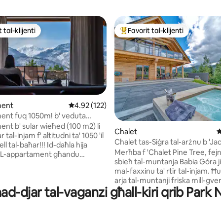
 tal-klijenti
Favorit tal-klijenti
ll-aqwa favoriti tal-klijenti
Wieħed mill-aqwa favoriti tal-kli
minn 5, skont dan-numru ta' reviews: 80
ment
Rating medju ta' 4.92 minn 5, skont dan-numr
4.92 (122)
ent fuq 1050m! b' veduta
massimu ta' 8 persuni
nt b' sular wieħed (100 m2) li
Chalet
R
ar tal-injam f' altitudni ta' 1050 'il
Chalet tas-Siġra tal-arżnu b 'Ja
ell tal-baħar!!! Id-daħla hija
veduta ta' Babia Góra
Merħba f 'Chalet Pine Tree, fej
. L-appartament għandu
sbieħ tal-muntanja Babia Góra j
bir, aħna noffru siġġijiet fuq il-
mal-faxxinu ta' rtir tal-injam. Ħu 
-veduta tal-muntanji "tidħol" fis-
arja tal-muntanji friska mill-gve
ista' tipparkja l-karozza tiegħek
d-djar tal-vaganzi għall-kiri qrib Park 
espansiva jew irrilassa fil-jacuzzi 
tà. Is-sawna u l-fireplace huma
tixxarrab fis-sbuħija panorami
l-jacuzzi 2x (hot tub tal-injam)
interjuri moderni jitħalltu bla xk
ar. Tista' tilħaq Gubałówka bil-
sħana komda ta 'dar tal-injam, u 
a) u tmur bir-rota lejn