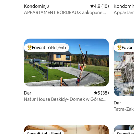
Kondominju
Rating medju ta' 4.9 
4.9 (10)
Kondomin
APPARTAMENT BORDEAUX Zakopane
Appartame
Kościelisko
Qrib Szynd
Favorit tal-klijenti
Favorit
Wieħed mill-aqwa favoriti tal-klijenti
Wieħed mi
Dar
Rating medju ta' 5 
5 (38)
Natur House Beskidy- Domek w Górach,
Dar
Balia, Sawna!
Tatra-Za
tat-Tatra
Favorit tal-klijenti
Favorit ta