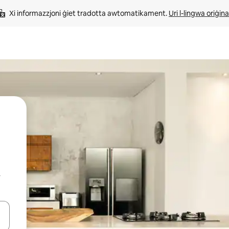
Xi informazzjoni ġiet tradotta awtomatikament. 
Uri l-lingwa oriġina
r
iżultat għall-ieħor bil-buttuni tal-vleġeġ 'il fuq jew 'l isfel jew billi tmi