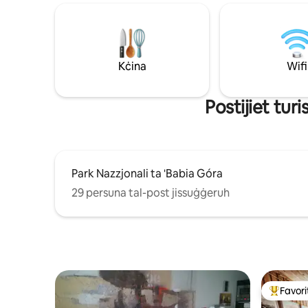
Wi-Fi veloċi biex ikollok iktar kumdità.
Krupówki (
Mogħdijiet, foresti u natura qed
madwar: ro
jistennewhom – eqreb lejn is-sema,
ċikliżmu, s
eqreb lejnek.
Kċina
Wifi
Роѕtіјіеt tur
Park Nazzjonali ta 'Babia Góra
29 persuna tal-post jissuġġeruh
Favorit
Wieħed mi