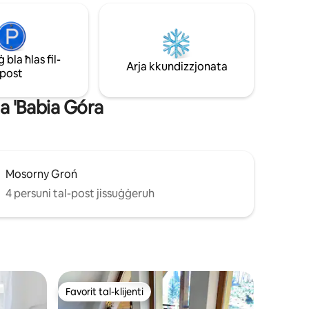
klijent ikollu privatezza u kumdità. Il-
 n-natura.
ħġieġ kbir jippermettilek tammira n-
u
natura tal-madwar minn kull kamra .
alet ikun
Irrilassa fil-qalba tan-natura :)
tal-
bla ħlas fil-
Arja kkundizzjonata
post
ta 'Babia Góra
Mosorny Groń
4 persuni tal-post jissuġġeruh
Favorit tal-klijenti
Favorit tal-klijenti