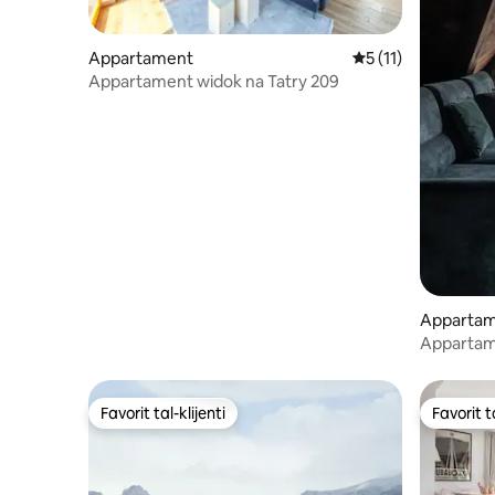
Appartament
Rating medju ta' 5
5 (11)
Appartament widok na Tatry 209
Apparta
Appartame
muntanji
Favorit tal-klijenti
Favorit ta
Favorit tal-klijenti
Favorit ta