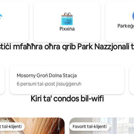
bilanċ perfett bejn il-kumdità u
4 minuti). L-inħawi tal-
Aqleb fil-kwiet, gawdi x-xenarj
tot għall-mixjiet fit-tul u għaċ-
impressjonanti, u ħalli dan iċ-ch
lops tal-iskijjar!
il-ħarba tiegħek lejn is-serenità 
Parkeġġ 
muntanji.
Pixxina
іѕtіċі mfаħħrа оħrа qrіb Park Nazzjonali 
Mosorny Groń Dolna Stacja
6 persuni tal-post jissuġġeruh
Kiri ta' condos bil-wifi
 tal-klijenti
Favorit tal-klijenti
ll-aqwa favoriti tal-klijenti
Favorit tal-klijenti