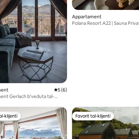
 minn 5, skont dan-numru ta' reviews: 11
Appartament
Polana Resort A22 | Sauna Privat
Veduta tal-Muntanji
ment
Rating medju ta' 5 minn 5, skont dan-nu
5 (6)
nt Gerlach b'veduta tal-
l-klijenti
Favorit tal-klijenti
l-klijenti
Favorit tal-klijenti