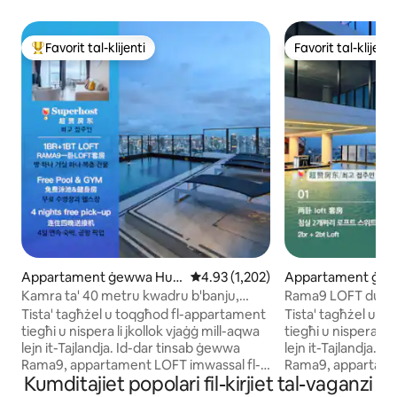
Favorit tal-klijenti
Favorit tal-klijenti
Wieħed mill-aqwa favoriti tal-klijenti
Favorit tal-klijenti
Appartament ġewwa Huai
Rating medju ta' 4.93 minn 5, sko
4.93 (1,202)
Appartament ġew
Khwang
hwang
Kamra ta' 40 metru kwadru b'banju,
Rama9 LOFT dupl
gallarija LOFT-D4/3 persuni/Pool fuq il-
tas-sodda b'banju
Tista' tagħżel u toqgħod fl-appartament
Tista' tagħżel u 
bejt/Qrib l-RCA/Qrib is-suq notturn bil-
għal 5 persuni/pixx
tiegħi u nispera li jkollok vjaġġ mill-aqwa
tiegħi u nispera li 
ferrovija/Qrib Tonglor
RCA/qrib is-suq tal-i
lejn it-Tajlandja. Id-dar tinsab ġewwa
lejn it-Tajlandja. Id-dar tinsab ġewwa
tonglor
Rama9, appartament LOFT imwassal fl-
Rama9, appartame
Kumditajiet popolari fil-kirjiet tal-vaganzi
2024.Il-kamra għandha daqs ta' madwar
2024.Il-kamra hij