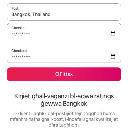
Post
Meta r-riżultati jkunu disponibbli, tista' tmur minn riżultat għall-ie
Checkin
Checkout
Fittex
Kirjiet għall-vaganzi bl-aqwa ratings
ġewwa Bangkok
Il-klijenti jaqblu: dal-postijiet fejn toqgħod huma
mfaħħra ħafna għall-post, l-indafa u għal kwalitajiet
oħra tagħhom.