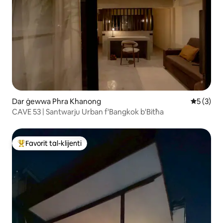
Dar ġewwa Phra Khanong
Rating me
5 (3)
CAVE 53 | Santwarju Urban f'Bangkok b'Bitħa
Favorit tal-klijenti
Wieħed mill-aqwa favoriti tal-klijenti