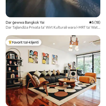
Dar ġewwa Bangkok Yai
Rating med
5 (18)
Dar Tajlandiża Privata ta' Wirt Kulturali wara l-MRT ta' Wat
Arun
Favorit tal-klijenti
Wieħed mill-aqwa favoriti tal-klijenti