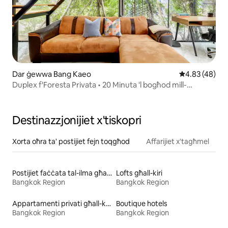
Dar ġewwa Bang Kaeo
Rating medju 
4.83 (48)
Duplex f'Foresta Privata • 20 Minuta 'l bogħod mill-
Ajruport ta' BKK
Destinazzjonijiet x'tiskopri
Xorta oħra ta' postijiet fejn toqgħod
Affarijiet x'tagħmel
Postijiet faċċata tal-ilma għall-kiri
Lofts għall-kiri
Bangkok Region
Bangkok Region
Appartamenti privati għall-kiri
Boutique hotels
Bangkok Region
Bangkok Region