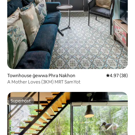
Townhouse ġewwa Phra Nakhon
Rating medju 
4.97 (38)
A Mother Loves (3KM) MRT SamYot
Superhost
Superhost