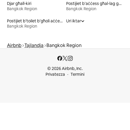
Djar għall-kiri
Postijiet b'aċċess għal-lag għall-kiri
Bangkok Region
Bangkok Region
Postijiet b'toilet b'għoli aċċessibbli għall-kiri
Uri iktar
Bangkok Region
Airbnb
Tajlandja
Bangkok Region
© 2026 Airbnb, Inc.
Privatezza
Termini