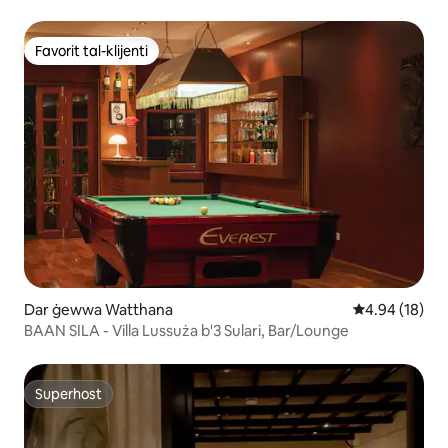
Favorit tal-klijenti
Favorit tal-klijenti
Dar ġewwa Watthana
Rating medju 
4.94 (18)
BAAN SILA - Villa Lussuża b'3 Sulari, Bar/Lounge
Superhost
Superhost