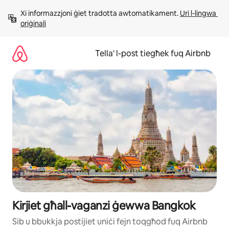
Aqbeż
Xi informazzjoni ġiet tradotta awtomatikament. 
Uri l-lingwa 
għall-
oriġinali
kontenut
Tella' l-post tiegħek fuq Airbnb
Kirjiet għall-vaganzi ġewwa Bangkok
Sib u bbukkja postijiet uniċi fejn toqgħod fuq Airbnb