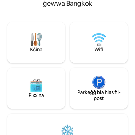
40 metru kwadru u tinkludi kamra tas-
kwadru, inklużi ż
ġewwa Bangkok
sodda waħda, salott u kamra tal-ikel,
salott u kamra tal-
kċina u kamra tal-banju. Tista'
tojlits, li jistgħu 
takkomoda faċilment 3 adulti. (Parir:
adulti. (< tps: 1-
Għal bookings b'klijent wieħed jew tnejn,
ta' klijenti fil-boo
bħala regola ġenerali, se jkun hemm biss
jekk għandek bżon
is-sodda fil-kamra tas-sodda. Jekk
fis-salott, jekk jo
teħtieġ sufan sodda ieħor, jekk jogħġbok
persuni bħala 5 fil
daħħal 3 klijenti meta tibbukkja u
għidilna speċjalmen
Kċina
Wifi
kkuntattjana wara l-booking biex
nirranġaw biex il-
tavżana dwar dil-ħaġa. Se naraw li l-
sufan sodda qabel iż
ħaddiema tagħna jħejju s-sufan sodda
prezz tal-booking j
qabel iċ-checkin tiegħek.) Il-prezz tal-
propjetà kollha, kif
booking jinkludi l-użu tal-propjetà kollha,
ċentru tal-fitness, 
kif ukoll l-ispiża taċ-ċentru tal-fitness,
ispazju fejn taħde
tal-pixxina u tal-ispazju fejn taħdem
flimkien.
Parkeġġ bla ħlas fil-
Pixxina
post