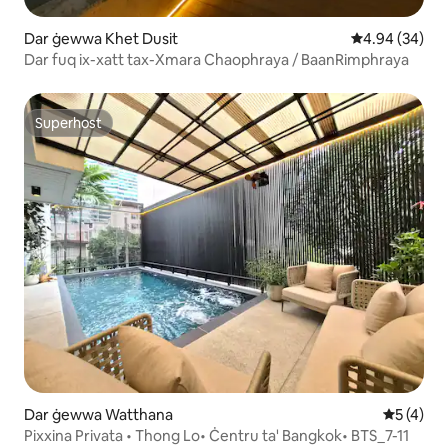
Dar ġewwa Khet Dusit
Rating medju 
4.94 (34)
Dar fuq ix-xatt tax-Xmara Chaophraya / BaanRimphraya
Superhost
Superhost
Dar ġewwa Watthana
Rating me
5 (4)
Pixxina Privata • Thong Lo• Ċentru ta' Bangkok• BTS_7-11