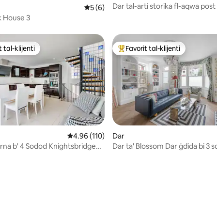
Dar tal-arti storika fl-aqwa post 
Rating medju ta' 5 minn 5, skont dan-nu
5 (6)
Londra!
k House 3
 tal-klijenti
Favorit tal-klijenti
ll-aqwa favoriti tal-klijenti
Wieħed mill-aqwa favoriti tal-kli
minn 5, skont dan-numru ta' reviews: 45
Rating medju ta' 4.96 minn 5, skont dan-numr
4.96 (110)
Dar
na b' 4 Sodod Knightsbridge
Dar ta' Blossom Dar ġdida bi 3 
e Park
ġewwa Barons Court