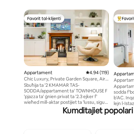
Favorit tal-klijenti
Favorit
Favorit tal-klijenti
Wieħed mi
Appartament
Rating medju ta' 4.94 m
4.94 (119)
Apparta
Chic Luxury, Private Garden Square, Air
Appartame
Con & Extras
Sbuħija ta '2 KMAMAR TAS-
arja kkun
Appartam
SODDA/appartament ta' TOWNHOUSE F
sodda f'bo
'pjazza ta' ġnien privat ta '2.3 ejker f'
b'AC. Inq
wieħed mill-aktar postijiet ta 'lussu, siguri
lejn l-Ista
u konvenjenti ta' Londra biex iddur ma
Kumditajiet popolari 
istazzjon 
'siti ewlenin. Victoria Underground,
ċentrali ħ
ferrovija, u stazzjonijiet tax-
Westminste
xarabanks/kowċ, hip off/hip fuq
Road fil-qr
xarabanks, kafetteriji, pubs, ristoranti,
kafetterij