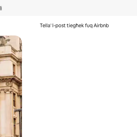
li
Tella' l-post tiegħek fuq Airbnb
ss u tmexxi subgħajk fuq l-iskrin.