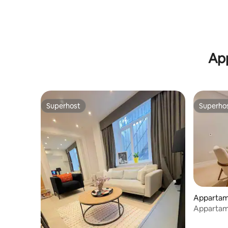
App
Superhost
Superho
Superhost
Superho
Apparta
Appartam
Westmins