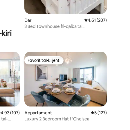
Dar
Rating medju ta' 4.61 
4.61 (207)
3 Bed Townhouse fil-qalba ta'
kiri
Westminster
Favorit tal-klijenti
jenti
Favorit tal-klijenti
mru ta' reviews: 3
ating medju ta' 4.93 minn 5, skont dan-numru ta' reviews: 107
4.93 (107)
Appartament
Rating medju ta' 5 
5 (127)
 tal-
Luxury 2 Bedroom flat f 'Chelsea