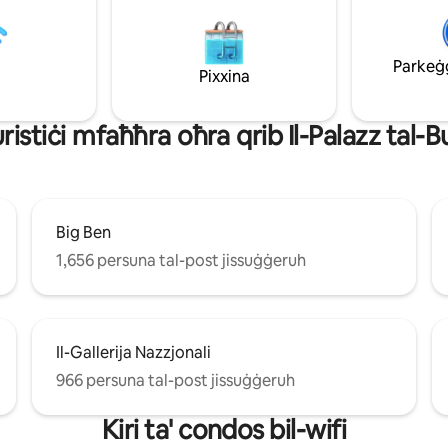
Muse u l-pub lokali amikevoli u 
et tagħha. F'madwar 18-il minuta
popolari tagħna The Horse an
jn Harrods, il-Palazz ta'
L-istazzjon tal-ferrovija/ta' taħt 
m u Battersea Park. Jekk
Victoria u l-istazzjon tat-tubi ta
Parkeġġ 
żomm f'moħħok li dan l-
Pixxina
Park Corner jinsabu 10 minuti bil
nt jinsab fl-aħħar sular u
bogħod.
ebda lift (madwar 5 sulari tat-
turіѕtіċі mfаħħrа оħrа qrіb Il-Palazz tal
Big Ben
1,656 persuna tal-post jissuġġeruh
Il-Gallerija Nazzjonali
966 persuna tal-post jissuġġeruh
Kiri ta' condos bil-wifi