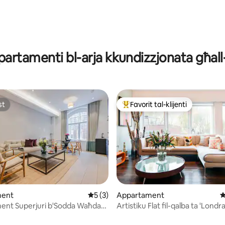
artamenti bl-arja kkundizzjonata għall-
st
Favorit tal-klijenti
st
Wieħed mill-aqwa favoriti tal-kli
ment
Rating medju ta' 5 minn 5, skont dan-nu
5 (3)
Appartament
R
ent Superjuri b'Sodda Waħda
Artistiku Flat fil-qalba ta 'Londra
ter minn D'Montrio
Punent