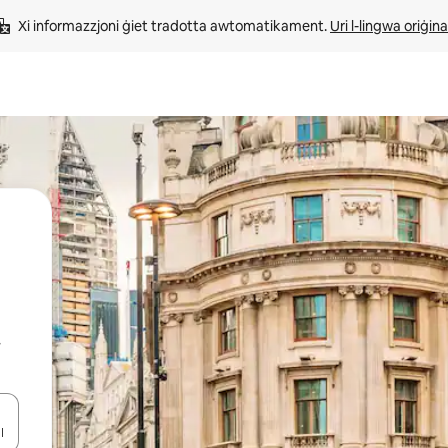
Xi informazzjoni ġiet tradotta awtomatikament. 
Uri l-lingwa oriġina
r
iżultat għall-ieħor bil-buttuni tal-vleġeġ 'il fuq jew 'l isfel jew billi tmi