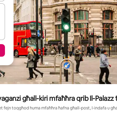
-vaganzi għall-kiri mfaħħra qrib Il-Pala
ijiet fejn toqgħod huma mfaħħra ħafna għall-post, l-indafa u g