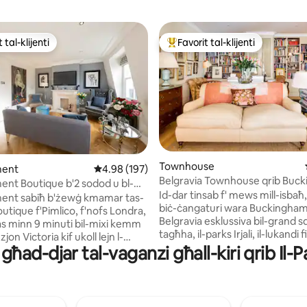
 tal-klijenti
Favorit tal-klijenti
ll-aqwa favoriti tal-klijenti
Wieħed mill-aqwa favoriti tal-kli
inn 5, skont dan-numru ta' reviews: 119
Townhouse
ment
Rating medju ta' 4.98 minn 5, skont dan-numr
4.98 (197)
Belgravia Townhouse qrib Buc
nt Boutique b'2 sodod u bl-
Palace
Id-dar tinsab f' mews mill-isbaħ,
dizzjonata f'nofs Londra
ent sabiħ b'żewġ kmamar tas-
biċ-ċangaturi wara Buckingham 
utique f'Pimlico, f'nofs Londra,
Belgravia esklussiva bil-grand 
as minn 9 minuti bil-mixi kemm
tagħha, il-parks Irjali, il-lukandi fi
zzjon Victoria kif ukoll lejn l-
ambaxxati, il-ħwienet eleganti
għad-djar tal-vaganzi għall-kiri qrib Il
tat-tube Pimlico. Dan post
u d-dekorazzjoni, kafetteriji k
afna, ħdejn Chelsea, Belgravia u
lokali u ristoranti ta' 5 stilel u Ha
r. Mur mixja fit-triq Pimlico
passi 'l bogħod mill-mews hemm
ib, triq affaxxinanti bil-
ristorant Michelin magħruf ta' 
i organiċi u l-ħwienet tal-