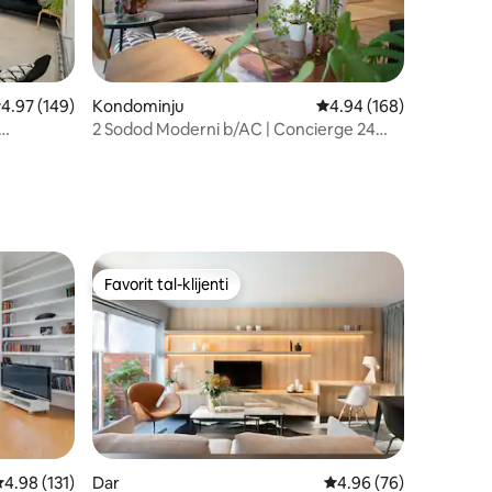
u ta' reviews: 188
Kondominju
Rating medju ta' 4.94 m
4.94 (168)
ating medju ta' 4.97 minn 5, skont dan-numru ta' reviews: 149
4.97 (149)
2 Sodod Moderni b/AC | Concierge 24
siegħa kuljum | Londra Ċentrali
Favorit tal-klijenti
jenti
Favorit tal-klijenti
ating medju ta' 4.98 minn 5, skont dan-numru ta' reviews: 131
4.98 (131)
Dar
Rating medju ta' 4.96 
4.96 (76)