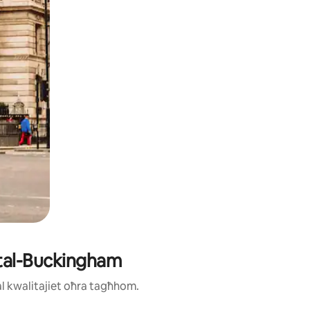
zz tal-Buckingham
ħal kwalitajiet oħra tagħhom.