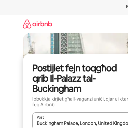
Aqbeż
għall-
kontenut
Postijiet fejn toqgħod
qrib Il-Palazz tal-
Buckingham
Ibbukkja kirjiet għall-vaganzi uniċi, djar u ikta
fuq Airbnb
Post
Meta r-riżultati jkunu disponibbli, tista' tmur minn r