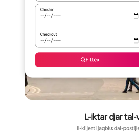
Checkin
Checkout
Fittex
L-iktar djar tal
Il-klijenti jaqblu: dal-post