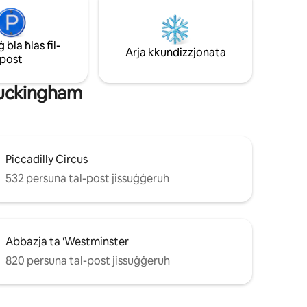
tant
Market, se tgawdi ristoranti, pubs u
d Groom.
ħwienet tad-ditta mill-aqwa. L-ispazju ta'
l-art ta'
ġewwa mimli dawl, il-kċina mgħammra
' Hyde
b'kollox u l-Wi-Fi veloċi jagħmluh ideali
bla ħlas fil-
Arja kkundizzjonata
-mixi 'l
għall-koppji u għal dawk li jivvjaġġaw fuq
post
xogħol.
-Buckingham
Piccadilly Circus
532 persuna tal-post jissuġġeruh
Abbazja ta 'Westminster
820 persuna tal-post jissuġġeruh