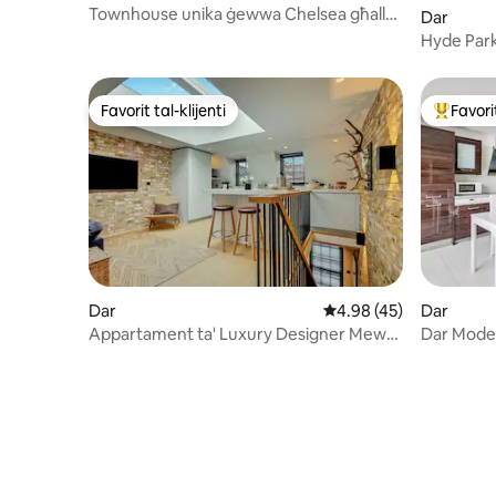
Townhouse unika ġewwa Chelsea għall-
Dar
koppji
Hyde Par
Favorit tal-klijenti
Favorit
Favorit tal-klijenti
Wieħed mi
Dar
Rating medju ta' 4.98 
4.98 (45)
Dar
Appartament ta' Luxury Designer Mews
Dar Moder
ħdejn Hyde Park Notting Hill
minn Hyd