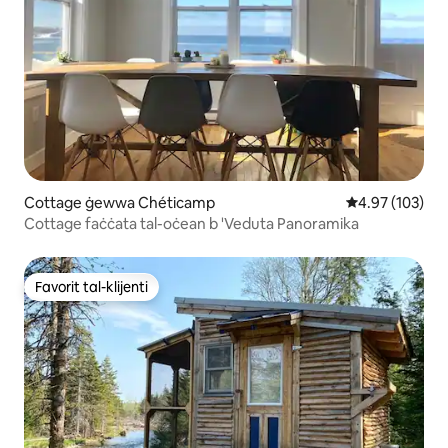
Cottage ġewwa Chéticamp
Rating medju t
4.97 (103)
Cottage faċċata tal-oċean b 'Veduta Panoramika
Favorit tal-klijenti
Favorit tal-klijenti