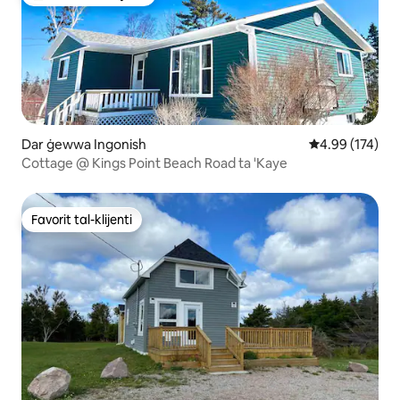
Wieħed mill-aqwa favoriti tal-klijenti
Dar ġewwa Ingonish
Rating medju t
4.99 (174)
Cottage @ Kings Point Beach Road ta 'Kaye
Favorit tal-klijenti
Favorit tal-klijenti