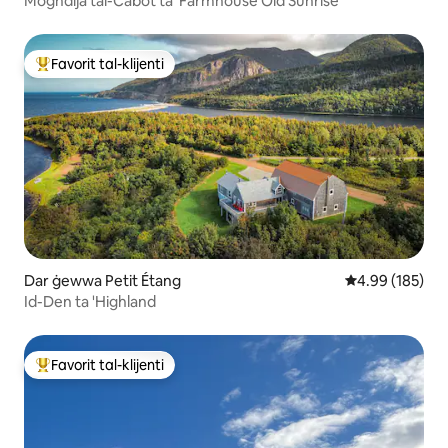
Mogħdija tal-Cabot ta 'Farmhouse Old Sunrise
Favorit tal-klijenti
Wieħed mill-aqwa favoriti tal-klijenti
Dar ġewwa Petit Étang
Rating medju t
4.99 (185)
Id-Den ta 'Highland
Favorit tal-klijenti
Wieħed mill-aqwa favoriti tal-klijenti