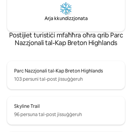
Arja kkundizzjonata
Роѕtіјіеt turіѕtіċі mfаħħrа оħrа qrіb Parc
Nazzjonali tal-Kap Breton Highlands
Parc Nazzjonali tal-Kap Breton Highlands
103 persuni tal-post jissuġġeruh
Skyline Trail
96 persuna tal-post jissuġġeruh