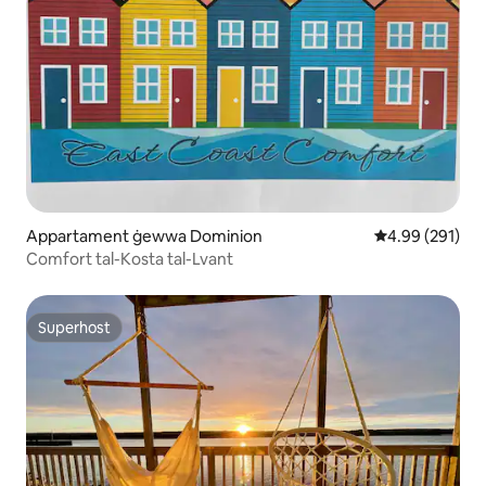
Appartament ġewwa Dominion
Rating medju t
4.99 (291)
Comfort tal-Kosta tal-Lvant
Superhost
Superhost