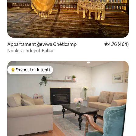
Appartament ġewwa Chéticamp
Rating medju t
4.76 (464)
Nook ta 'ħdejn il-Baħar
Favorit tal-klijenti
Wieħed mill-aqwa favoriti tal-klijenti