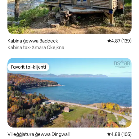
Kabina ġewwa Baddeck
Rating medju t
4.87 (139)
Kabina tax-Xmara Ċkejkna
Favorit tal-klijenti
Favorit tal-klijenti
Villeġġjatura ġewwa Dingwall
Rating medju t
4.88 (105)