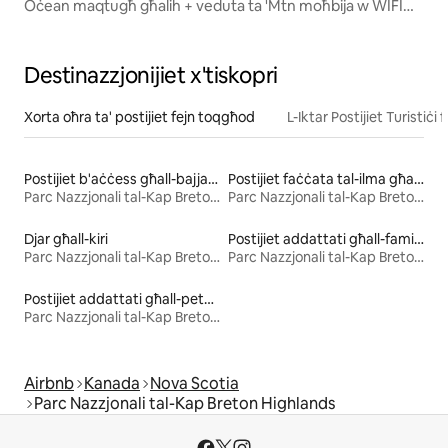
Oċean maqtugħ għalih + veduta ta 'Mtn moħbija w WIFI
VELOĊI
Destinazzjonijiet x'tiskopri
Xorta oħra ta' postijiet fejn toqgħod
L-Iktar Postijiet Turistiċi f
Postijiet b'aċċess għall-bajja għall-kiri
Postijiet faċċata tal-ilma għall-kiri
Parc Nazzjonali tal-Kap Breton Highlands
Parc Nazzjonali tal-Kap Breton Highlands
Djar għall-kiri
Postijiet addattati għall-familja għall-kiri
Parc Nazzjonali tal-Kap Breton Highlands
Parc Nazzjonali tal-Kap Breton Highlands
Postijiet addattati għall-pets għall-kiri
Parc Nazzjonali tal-Kap Breton Highlands
Airbnb
Kanada
Nova Scotia
Parc Nazzjonali tal-Kap Breton Highlands