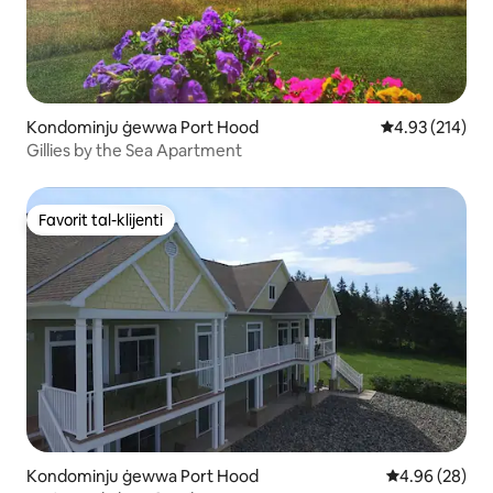
Kondominju ġewwa Port Hood
Rating medju t
4.93 (214)
Gillies by the Sea Apartment
Favorit tal-klijenti
Favorit tal-klijenti
Kondominju ġewwa Port Hood
Rating medju 
4.96 (28)