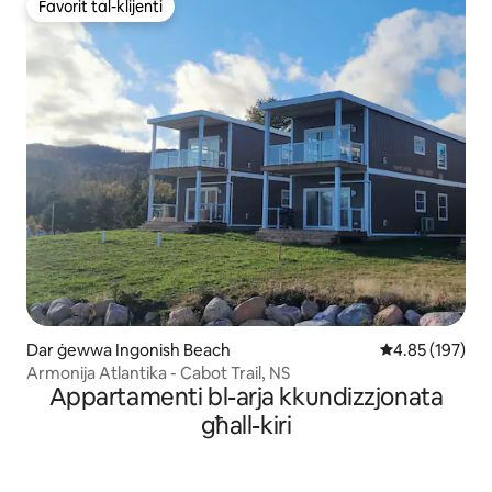
Favorit tal-klijenti
Favorit tal-klijenti
Dar ġewwa Ingonish Beach
Rating medju t
4.85 (197)
Armonija Atlantika - Cabot Trail, NS
Appartamenti bl-arja kkundizzjonata
għall-kiri