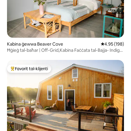
Kabina ġewwa Beaver Cove
Rating medju t
4.95 (198)
Ħġieġ tal-baħar | Off-Grid,Kabina Faċċata tal-Bajja- Indigo
Hills
Favorit tal-klijenti
Wieħed mill-aqwa favoriti tal-klijenti