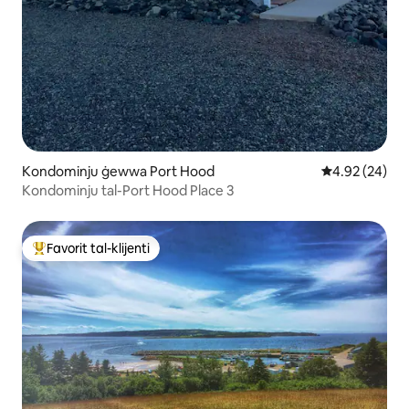
Kondominju ġewwa Port Hood
Rating medju 
4.92 (24)
Kondominju tal-Port Hood Place 3
Favorit tal-klijenti
Wieħed mill-aqwa favoriti tal-klijenti