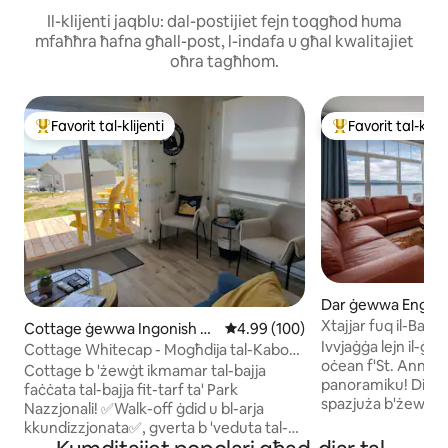
Il-klijenti jaqblu: dal-postijiet fejn toqgħod huma
mfaħħra ħafna għall-post, l-indafa u għal kwalitajiet
oħra tagħhom.
Favorit tal-klijenti
Favorit tal-klije
Wieħed mill-aqwa favoriti tal-klijenti
Wieħed mill-aqwa f
Dar ġewwa Englis
Xtajjar fuq il-Baħa
Cottage ġewwa Ingonish B
Rating medju ta' 4.99 minn 5, sk
4.99 (100)
Ivvjaġġa lejn il-ġe
each
Cottage Whitecap - Mogħdija tal-Kabot
oċean f'St. Ann's B
faċċata tal-bajja
Cottage b 'żewġt ikmamar tal-bajja
panoramiku! Din i
faċċata tal-bajja fit-tarf ta' Park
spazjuża b'żewġt
Nazzjonali! ✅Walk-off ġdid u bl-arja
toffri disinn moder
kkundizzjonata✅, gverta b 'veduta tal-
miftuħ. Tiflaħ 6 p
oċean ✅Kunċett miftuħ, soqfa ta '9