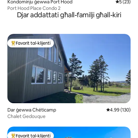
Kondominju ġewwa Port Hood
Rating med
5 (23)
Port Hood Place Condo 2
Djar addattati għall-familji għall-kiri
Favorit tal-klijenti
Wieħed mill-aqwa favoriti tal-klijenti
Dar ġewwa Chéticamp
Rating medju t
4.99 (130)
Chalet Gedouque
Favorit tal-klijenti