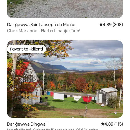
Dar ġewwa Saint Joseph du Moine
Rating medju ta
4.89 (308)
Chez Marianne - Ħarba f 'banju sħun!
Favorit tal-klijenti
Favorit tal-klijenti
Dar ġewwa Dingwall
Rating medju t
4.89 (115)