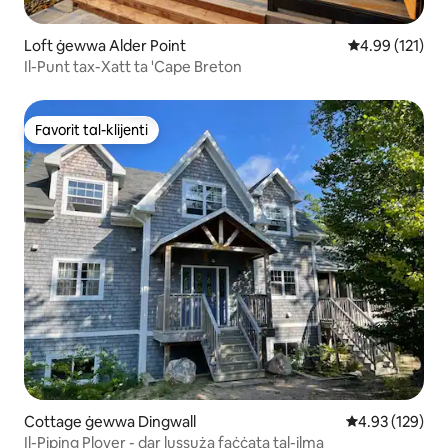
Loft ġewwa Alder Point
Rating medju t
4.99 (121)
Il-Punt tax-Xatt ta 'Cape Breton
Favorit tal-klijenti
Favorit tal-klijenti
Cottage ġewwa Dingwall
Rating medju t
4.93 (129)
Il-Piping Plover - dar lussuża faċċata tal-ilma