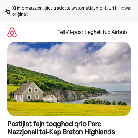
Aqbeż
Xi informazzjoni ġiet tradotta awtomatikament. 
Uri l-lingwa 
għall-
oriġinali
kontenut
Tella' l-post tiegħek fuq Airbnb
Postijiet fejn toqgħod qrib Parc
Nazzjonali tal-Kap Breton Highlands