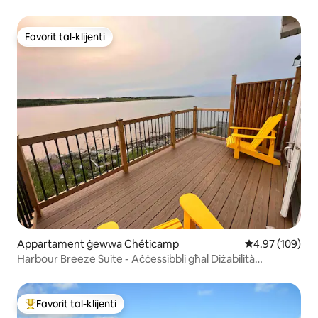
Favorit tal-klijenti
Favorit tal-klijenti
Appartament ġewwa Chéticamp
Rating medju t
4.97 (109)
Harbour Breeze Suite - Aċċessibbli għal Diżabilità
Kompletament
Favorit tal-klijenti
Wieħed mill-aqwa favoriti tal-klijenti