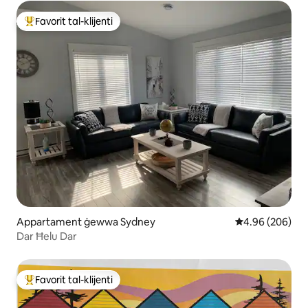
Favorit tal-klijenti
Wieħed mill-aqwa favoriti tal-klijenti
Appartament ġewwa Sydney
Rating medju ta
4.96 (206)
Dar Ħelu Dar
Favorit tal-klijenti
Wieħed mill-aqwa favoriti tal-klijenti