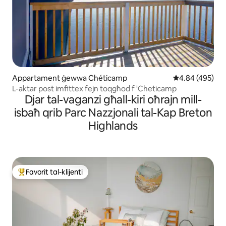
Appartament ġewwa Chéticamp
Rating medju ta
4.84 (495)
L-aktar post imfittex fejn toqgħod f 'Cheticamp
Djar tal-vaganzi għall-kiri oħrajn mill-
isbaħ qrib Parc Nazzjonali tal-Kap Breton
Highlands
Favorit tal-klijenti
Wieħed mill-aqwa favoriti tal-klijenti