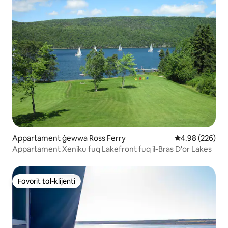
Appartament ġewwa Ross Ferry
Rating medju ta
4.98 (226)
Appartament Xeniku fuq Lakefront fuq il-Bras D'or Lakes
Favorit tal-klijenti
Favorit tal-klijenti