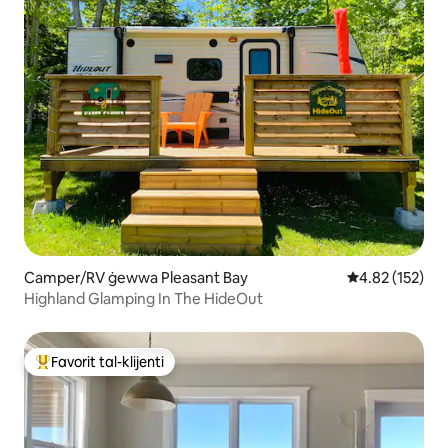
Camper/RV ġewwa Pleasant Bay
Rating medju t
4.82 (152)
Highland Glamping In The HideOut
Favorit tal-klijenti
Wieħed mill-aqwa favoriti tal-klijenti