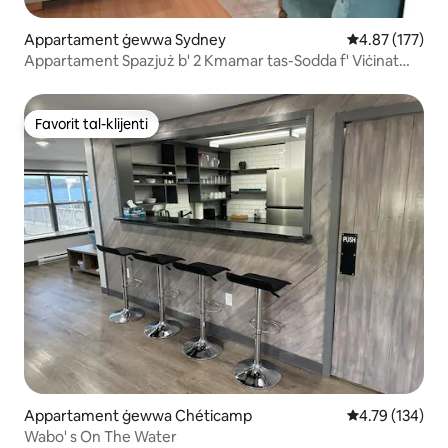
Appartament ġewwa Sydney
Rating medju t
4.87 (177)
Appartament Spazjuż b' 2 Kmamar tas-Sodda f' Viċinat
Kwiet
Favorit tal-klijenti
Favorit tal-klijenti
Appartament ġewwa Chéticamp
Rating medju t
4.79 (134)
Wabo' s On The Water