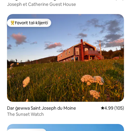
Joseph et Catherine Guest House
Favorit tal-klijenti
Wieħed mill-aqwa favoriti tal-klijenti
Dar ġewwa Saint Joseph du Moine
Rating medju t
4.99 (105)
The Sunset Watch