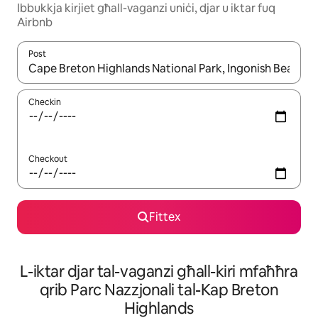
Ibbukkja kirjiet għall-vaganzi uniċi, djar u iktar fuq
Airbnb
Post
Meta r-riżultati jkunu disponibbli, tista' tmur minn riżultat għall-ie
Checkin
Checkout
Fittex
L-iktar djar tal-vaganzi għall-kiri mfaħħra
qrib Parc Nazzjonali tal-Kap Breton
Highlands