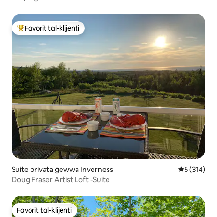
Favorit tal-klijenti
Wieħed mill-aqwa favoriti tal-klijenti
Suite privata ġewwa Inverness
Rating medj
5 (314)
Doug Fraser Artist Loft -Suite
Favorit tal-klijenti
Favorit tal-klijenti