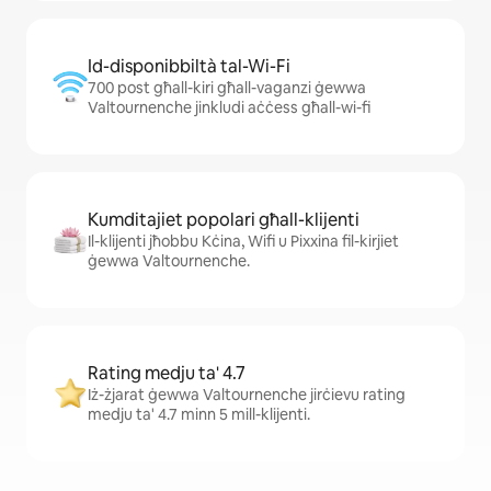
Id-disponibbiltà tal-Wi-Fi
700 post għall-kiri għall-vaganzi ġewwa
Valtournenche jinkludi aċċess għall-wi-fi
Kumditajiet popolari għall-klijenti
Il-klijenti jħobbu Kċina, Wifi u Pixxina fil-kirjiet
ġewwa Valtournenche.
Rating medju ta' 4.7
Iż-żjarat ġewwa Valtournenche jirċievu rating
medju ta' 4.7 minn 5 mill-klijenti.