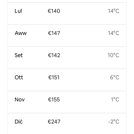
Lul
€140
14°C
Aww
€147
14°C
Set
€142
10°C
Ott
€151
6°C
Nov
€155
1°C
Diċ
€247
-2°C