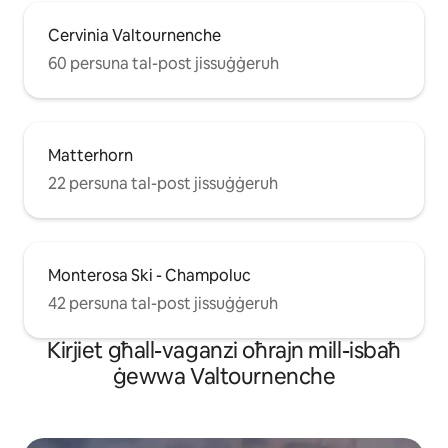
Cervinia Valtournenche
60 persuna tal-post jissuġġeruh
Matterhorn
22 persuna tal-post jissuġġeruh
Monterosa Ski - Champoluc
42 persuna tal-post jissuġġeruh
Kirjiet għall-vaganzi oħrajn mill-isbaħ
ġewwa Valtournenche