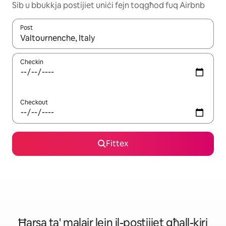
Sib u bbukkja postijiet uniċi fejn toqgħod fuq Airbnb
Post
Meta r-riżultati jkunu disponibbli, tista' tmur minn riżultat għall-ie
Checkin
Checkout
Fittex
Ħarsa ta' malajr lejn il-postijiet għall-kiri