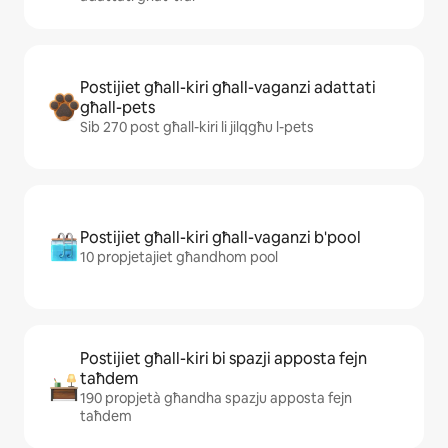
Postijiet għall-kiri għall-vaganzi adattati
għall-pets
Sib 270 post għall-kiri li jilqgħu l-pets
Postijiet għall-kiri għall-vaganzi b'pool
10 propjetajiet għandhom pool
Postijiet għall-kiri bi spazji apposta fejn
taħdem
190 propjetà għandha spazju apposta fejn
taħdem