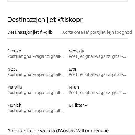
Destinazzjonijiet x'tiskopri
Destinazzjonijiet fil-qrib
Xorta oħra ta' postijiet fejn toqgħod
Firenze
Venezja
Postijiet għall-vaganzi għall-kiri
Postijiet għall-vaganzi għall-kiri
Nizza
Lyon
Postijiet għall-vaganzi għall-kiri
Postijiet għall-vaganzi għall-kiri
Marsilja
Milan
Postijiet għall-vaganzi għall-kiri
Postijiet għall-vaganzi għall-kiri
Munich
Uri iktar
Postijiet għall-vaganzi għall-kiri
Airbnb
Italja
Vallata d'Aosta
Valtournenche