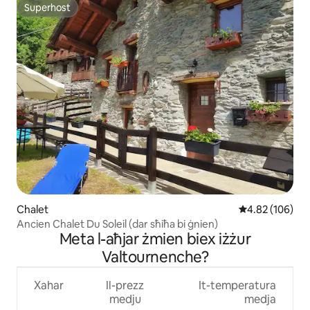
Superhost
Superhost
Chalet
Rating medju t
4.82 (106)
Ancien Chalet Du Soleil (dar sħiħa bi ġnien)
Meta l-aħjar żmien biex iżżur
Valtournenche?
Xahar
Il-prezz
It-temperatura
medju
medja