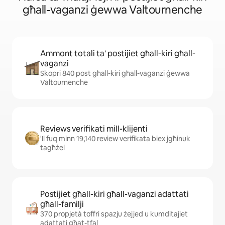
għall-vaganzi ġewwa Valtournenche
Ammont totali ta' postijiet għall-kiri għall-
vaganzi
Skopri 840 post għall-kiri għall-vaganzi ġewwa
Valtournenche
Reviews verifikati mill-klijenti
'Il fuq minn 19,140 review verifikata biex jgħinuk
tagħżel
Postijiet għall-kiri għall-vaganzi adattati
għall-familji
370 propjetà toffri spazju żejjed u kumditajiet
adattati għat-tfal