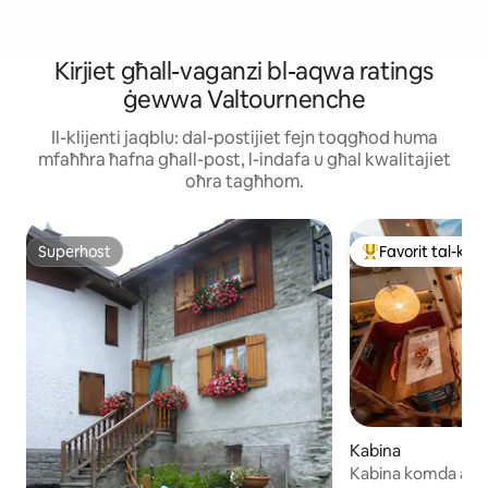
Kirjiet għall-vaganzi bl-aqwa ratings
ġewwa Valtournenche
Il-klijenti jaqblu: dal-postijiet fejn toqgħod huma
mfaħħra ħafna għall-post, l-indafa u għal kwalitajiet
oħra tagħhom.
Superhost
Favorit tal-klije
Superhost
Wieħed mill-aqwa f
Kabina
Kabina komda attra