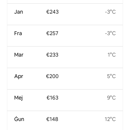
Jan
€243
-3°C
Fra
€257
-3°C
Mar
€233
1°C
Apr
€200
5°C
Mej
€163
9°C
Ġun
€148
12°C