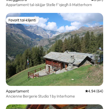
Appartament tal-iskijjar Stelle f 'qiegħ il-Matterhorn
Favorit tal-klijenti
Favorit tal-klijenti
Appartament
Rating medju t
4.94 (64)
Ancienne Bergerie Studio 1 by Interhome