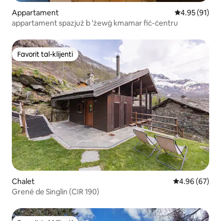
Appartament
Rating medju 
4.95 (91)
appartament spazjuż b 'żewġ kmamar fiċ-ċentru
Favorit tal-klijenti
Favorit tal-klijenti
Chalet
Rating medju 
4.96 (67)
Grené de Singlin (CIR 190)