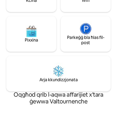
Kċina
Wifi
madwar 200 metru 'l bogħod.
Parkeġġ bla ħlas fil-
Pixxina
post
Arja kkundizzjonata
Oqgħod qrib l-aqwa affarijiet x'tara
ġewwa Valtournenche