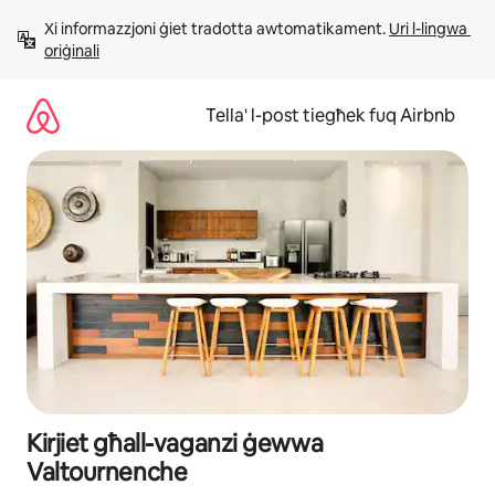
Aqbeż
Xi informazzjoni ġiet tradotta awtomatikament. 
Uri l-lingwa 
għall-
oriġinali
kontenut
Tella' l-post tiegħek fuq Airbnb
Kirjiet għall-vaganzi ġewwa
Valtournenche