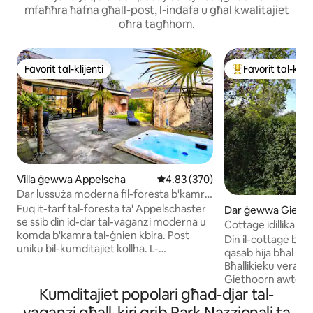
mfaħħra ħafna għall-post, l-indafa u għal kwalitajiet
oħra tagħhom.
Favorit tal-klijenti
Favorit tal-klije
Favorit tal-klijenti
Wieħed mill-aqwa f
Villa ġewwa Appelscha
Rating medju ta' 4.83 minn 5, sk
4.83 (370)
Dar lussuża moderna fil-foresta b'kamra
tal-ġnien, bar u jacuzzi
Fuq it-tarf tal-foresta ta' Appelschaster
Dar ġewwa Gieth
se ssib din id-dar tal-vaganzi moderna u
Cottage idillika g
komda b'kamra tal-ġnien kbira. Post
Giethoorn
Din il-cottage bajda
uniku bil-kumditajiet kollha. L-
qasab hija bħal min
akkomodazzjoni hija mgħammra bi kċina
Bħallikieku veram
spazjuża b' dishwasher, magna tal-kafè u
Giethoorn awtentik
microwave kombinat. L-akkomodazzjoni
Kumditajiet popolari għad-djar tal-
dgħajjes jistgħu jin
għandha tisħin taħt l-art, arja
pontijiet sbieħ jist
vaganzi għall-kiri qrib Park Nazzjonali ta