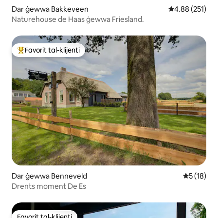
Dar ġewwa Bakkeveen
Rating medju t
4.88 (251)
Naturehouse de Haas ġewwa Friesland.
Favorit tal-klijenti
Wieħed mill-aqwa favoriti tal-klijenti
Dar ġewwa Benneveld
Rating med
5 (18)
Drents moment De Es
Favorit tal-klijenti