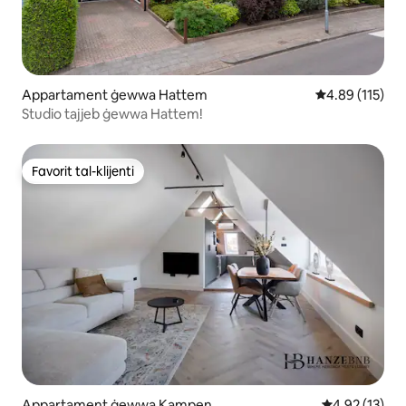
Appartament ġewwa Hattem
Rating medju t
4.89 (115)
Studio tajjeb ġewwa Hattem!
Favorit tal-klijenti
Favorit tal-klijenti
Appartament ġewwa Kampen
Rating medju 
4.92 (13)