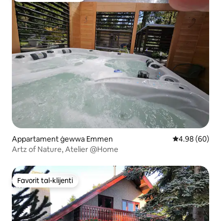
Appartament ġewwa Emmen
Rating medju t
4.98 (60)
Artz of Nature, Atelier @Home
Favorit tal-klijenti
Favorit tal-klijenti