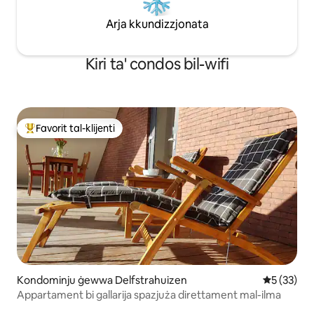
Arja kkundizzjonata
Kiri ta' condos bil-wifi
Favorit tal-klijenti
Wieħed mill-aqwa favoriti tal-klijenti
Kondominju ġewwa Delfstrahuizen
Rating med
5 (33)
Appartament bi gallarija spazjuża direttament mal-ilma