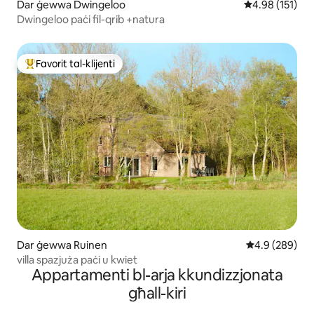
Dar ġewwa Dwingeloo
Rating medju t
4.98 (151)
Dwingeloo paċi fil-qrib +natura
Favorit tal-klijenti
Wieħed mill-aqwa favoriti tal-klijenti
Dar ġewwa Ruinen
Rating medju 
4.9 (289)
villa spazjuża paċi u kwiet
Appartamenti bl-arja kkundizzjonata
għall-kiri