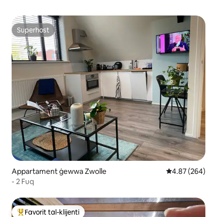
Superhost
Superhost
Appartament ġewwa Zwolle
Rating medju ta
4.87 (264)
- 2 Fuq
Favorit tal-klijenti
Wieħed mill-aqwa favoriti tal-klijenti