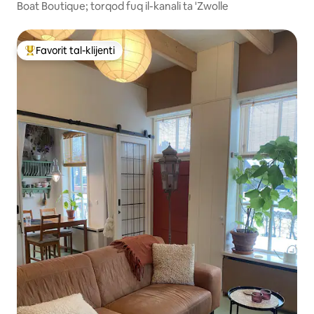
Boat Boutique; torqod fuq il-kanali ta 'Zwolle
Favorit tal-klijenti
Wieħed mill-aqwa favoriti tal-klijenti