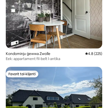
Kondominju ġewwa Zwolle
Rating medju 
4.8 (225)
Eek: appartament fil-belt l-antika
Favorit tal-klijenti
Favorit tal-klijenti