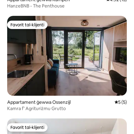
HanzeBNB - The Penthouse
Favorit tal-klijenti
Favorit tal-klijenti
Appartament ġewwa Ossenzijl
Rating me
5 (5)
Kamra f' Agrituriżmu Grutto
Favorit tal-klijenti
Favorit tal-klijenti