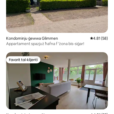
Kondominju ġewwa Glimmen
Rating medju 
4.81 (58)
Appartament spazjuż ħafna f 'żona bis-siġar!
Favorit tal-klijenti
Favorit tal-klijenti