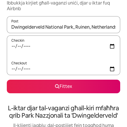
Ibbukkja kirjiet għall-vaganzi uniċi, djar u iktar fuq
Airbnb
Post
Meta r-riżultati jkunu disponibbli, tista' tmur minn riżultat għall-ie
Checkin
Checkout
Fittex
L-iktar djar tal-vaganzi għall-kiri mfaħħra
qrib Park Nazzjonali ta 'Dwingelderveld'
Il-klijenti jaqblu: dal-postijiet fejn toqgħod huma