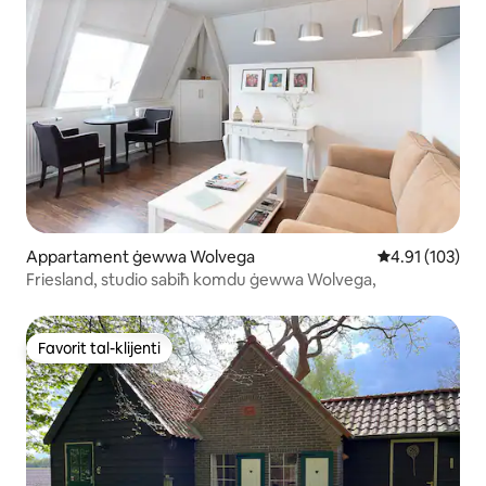
Appartament ġewwa Wolvega
Rating medju t
4.91 (103)
Friesland, studio sabiħ komdu ġewwa Wolvega,
Favorit tal-klijenti
Favorit tal-klijenti