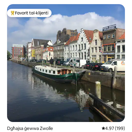
Favorit tal-klijenti
Wieħed mill-aqwa favoriti tal-klijenti
Dgħajsa ġewwa Zwolle
Rating medju t
4.97 (199)