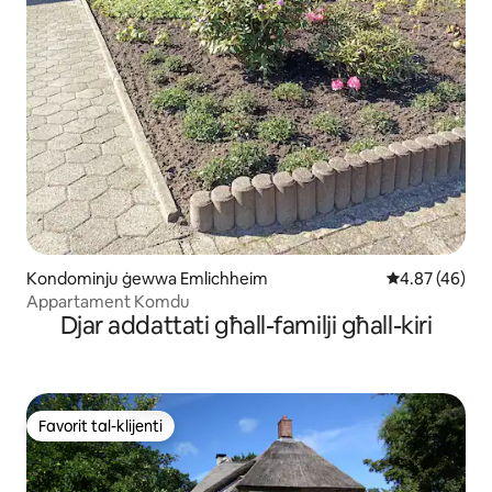
Kondominju ġewwa Emlichheim
Rating medju 
4.87 (46)
Appartament Komdu
Djar addattati għall-familji għall-kiri
Favorit tal-klijenti
Favorit tal-klijenti