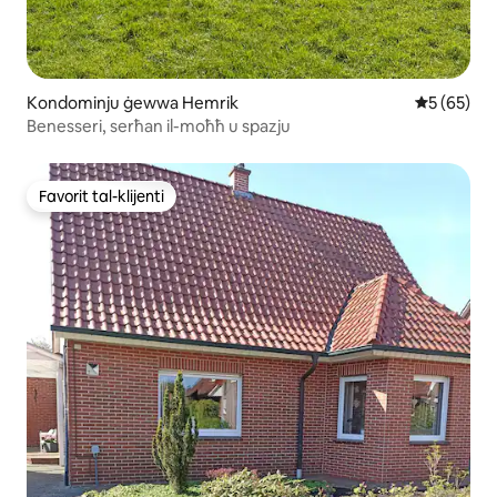
Kondominju ġewwa Hemrik
Rating med
5 (65)
Benesseri, serħan il-moħħ u spazju
Favorit tal-klijenti
Favorit tal-klijenti