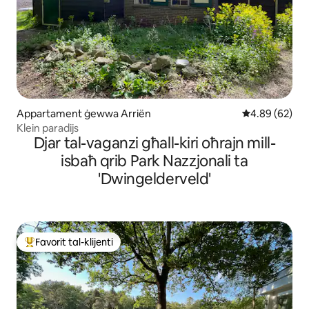
Appartament ġewwa Arriën
Rating medju 
4.89 (62)
Klein paradijs
Djar tal-vaganzi għall-kiri oħrajn mill-
isbaħ qrib Park Nazzjonali ta
'Dwingelderveld'
Favorit tal-klijenti
Wieħed mill-aqwa favoriti tal-klijenti