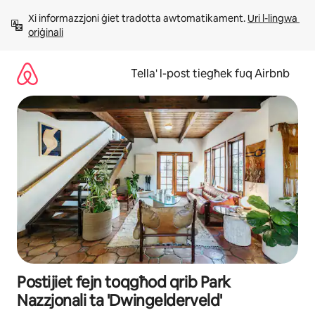
Aqbeż
Xi informazzjoni ġiet tradotta awtomatikament. 
Uri l-lingwa 
għall-
oriġinali
kontenut
Tella' l-post tiegħek fuq Airbnb
Postijiet fejn toqgħod qrib Park
Nazzjonali ta 'Dwingelderveld'