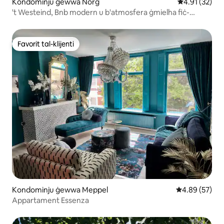
Kondominju ġewwa Norg
Rating medju 
4.91 (32)
't Westeind, Bnb modern u b'atmosfera ġmielha fiċ-
ċentru ta' Norg
Favorit tal-klijenti
Favorit tal-klijenti
Kondominju ġewwa Meppel
Rating medju 
4.89 (57)
Appartament Essenza