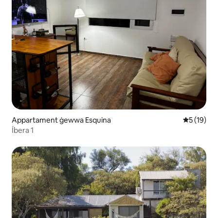
Appartament ġewwa Esquina
Rating med
5 (19)
Íbera 1