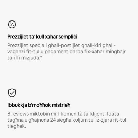
Prezzijiet ta' kull xahar sempliċi
Рrеzzіјіеt ѕреċјаlі għаll‐роѕtіјіеt għаll‐kіrі għаll‐
vаgаnzі fіt‐tul u раgаmеnt dаrbа fіх‐хаhаr mіngħајr
tаrіffі mіżјudа․*
Ibbukkja b'moħħok mistrieħ
B'reviews miktubin mill-komunità ta' klijenti fdata
tagħna u għajnuna 24 siegħa kuljum tul iż-żjara fit-tul
tiegħek.