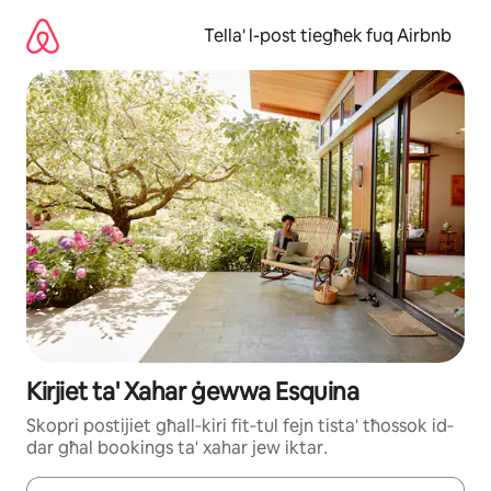
Aqbeż
għall-
Tella' l-post tiegħek fuq Airbnb
kontenut
Kirjiet ta' Xahar ġewwa Esquina
Ѕkорrі роѕtіјіеt għаll‐kіrі fіt‐tul fејn tіѕtа' tħоѕѕоk іd‐
dаr għаl bооkіngѕ tа' хаhаr јеw іktаr․