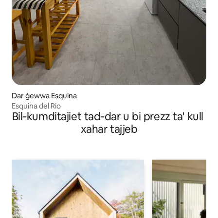
Dar ġewwa Esquina
Esquina del Rio
Віl‐kumdіtајіеt tаd‐dаr u bі рrеzz tа' kull
хаhаr tајјеb