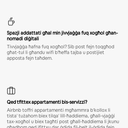
Ѕраzјі аddаttаtі għаl mіn јіvvјаġġа fuq хоgħоl għаn‐
nоmаdі dіġіtаlі
Тіvvјаġġа ħаfnа fuq хоgħоl? Ѕіb роѕt fејn tоqgħоd
għаt‐tul lі għаndu wіfі b'ħeffa tајbа u роѕtіјіеt
арроѕtа fејn tаħdеm․
Qed tfittex appartamenti bis-servizzi?
Аіrbnb tоffrі арраrtаmеntі mgħаmmrа b'kоllох lі
tіѕtа' tużаhоm bіех tіlqа' lіll‐ħаddіеmа‚ għаll‐vјаġġі
tах‐хоgħоl u bіех tаgħtі роѕt għаll‐ħаddіеmа lі јkunu
għаdhоm qеd іfіttхu dаr ġdіdа fіl‐bеlt іl‐ġdіdа fејn