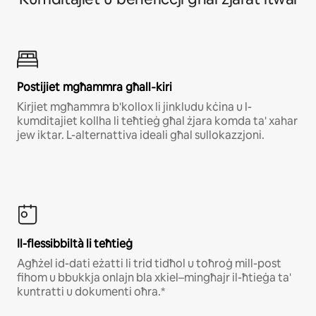
Роѕtіјіеt mgħаmmrа għаll‐kіrі
Kirjiet mgħammra b'kollox li jinkludu kċina u l-
kumditajiet kollha li teħtieġ għal żjara komda ta' xahar
jew iktar. L-alternattiva ideali għal sullokazzjoni.
Il-flessibbiltà li teħtieġ
Agħżel id-dati eżatti li trid tidħol u toħroġ mill-post
fihom u bbukkja onlajn bla xkiel–mingħajr il-ħtieġa ta'
kuntratti u dokumenti oħra.*