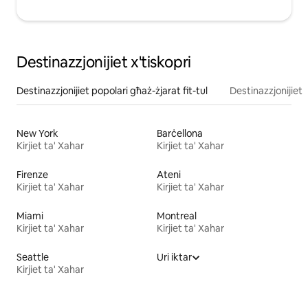
Destinazzjonijiet x'tiskopri
Destinazzjonijiet popolari għaż-żjarat fit-tul
Destinazzjonijiet f
New York
Barċellona
Kirjiet ta' Xahar
Kirjiet ta' Xahar
Firenze
Ateni
Kirjiet ta' Xahar
Kirjiet ta' Xahar
Miami
Montreal
Kirjiet ta' Xahar
Kirjiet ta' Xahar
Seattle
Uri iktar
Kirjiet ta' Xahar