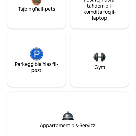
taħdem bil-
Tajbin għall-pets
kumdità fuq il-
laptop
Parkeġġ bla ħlas fil-
Gym
post
Appartament bis-Servizzi