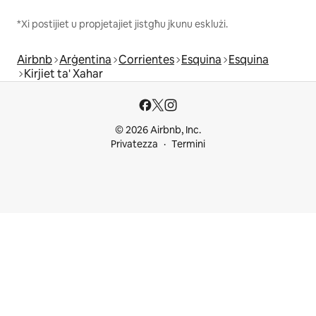
*Xi postijiet u propjetajiet jistgħu jkunu esklużi.
Airbnb
Arġentina
Corrientes
Esquina
Esquina
Kirjiet ta' Xahar
© 2026 Airbnb, Inc.
Privatezza
Termini