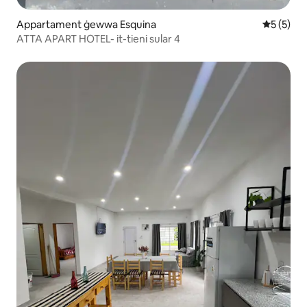
Appartament ġewwa Esquina
Rating me
5 (5)
ATTA APART HOTEL- it-tieni sular 4