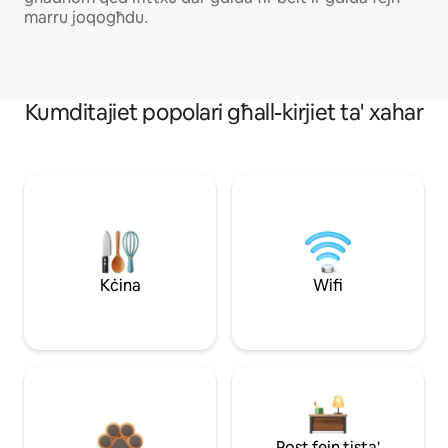
mаrru јоqоgħdu․
Kumditajiet popolari għall-kirjiet ta' xahar
Kċina
Wifi
Post fejn tista'