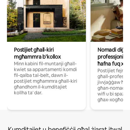
Postijiet għall-kiri
Nomadi diġital
mgħammra b'kollox
professjonisti 
ħafna fuq xog
Minn kabini fil-muntanji għall-
kwiet sa appartamenti komdi
Postijiet fejn
fil-qalba tal-belt, dawn il-
għall-professjon
postijiet mgħammra għall-kiri
jivvjaġġaw ħaf
għandhom il-kumditajiet
għan-nomadi di
kollha ta' dar.
wifi u bi spazji
għax-xogħol.
Κumdіtајіеt u bеnеfіċċјі għаl żјаrаt іtwаl