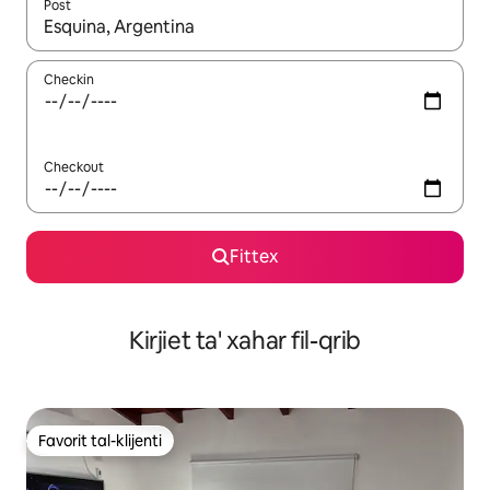
Post
Meta r-riżultati jkunu disponibbli, tista' tmur minn riżultat għall-ie
Checkin
Checkout
Fittex
Kirjiet ta' xahar fil-qrib
Favorit tal-klijenti
Favorit tal-klijenti