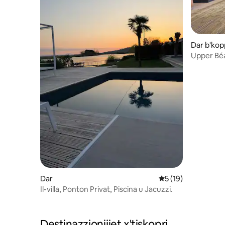
Dar b'kop
Upper Bé
Dar
Rating medju ta' 5 
5 (19)
Il-villa, Ponton Privat, Piscina u Jacuzzi.
Destinazzjonijiet x'tiskopri