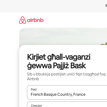
Aqbeż
għall-
kontenut
Kirjiet għall-vaganzi
ġewwa Pajjiż Bask
Sib u bbukkja postijiet uniċi fejn toqgħod fuq
Airbnb
Post
Meta r-riżultati jkunu disponibbli, tista' tmur minn r
Checkin