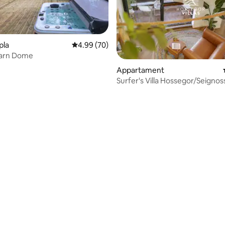
pla
Rating medju ta' 4.99 minn 5, skont dan-num
4.99 (70)
arn Dome
Appartament
Surfer's Villa Hossegor/Seignos
minn 5, skont dan-numru ta' reviews: 19