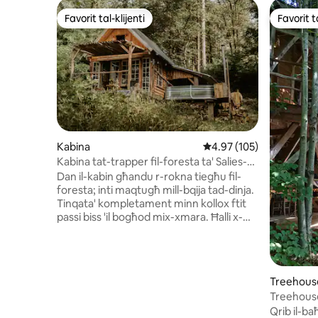
Favorit tal-klijenti
Favorit ta
Favorit tal-klijenti
Favorit ta
Kabina
Rating medju ta' 4.97 m
4.97 (105)
Kabina tat-trapper fil-foresta ta' Salies-
de-Béarn
Dan il-kabin għandu r-rokna tiegħu fil-
foresta; inti maqtugħ mill-bqija tad-dinja.
Tinqata' kompletament minn kollox ftit
passi biss 'il bogħod mix-xmara. Ħalli x-
xewqat tiegħek jiggwidawk matul iż-żjara
tiegħek. Il-kabina tikkonsisti f'kamra tas-
sodda fuq u kamra ta' taħt li tiftaħ fuq
terrazzin li jagħtik aċċess dirett għall-
Treehous
banju Nordiku tiegħek. Id-doċċa tinsab
Treehouse 
fuq barra, taħt teepee tal-bambù. Ikla
Nordiku
Qrib il-ba
ppreparata minn qabel (€30/persuna)