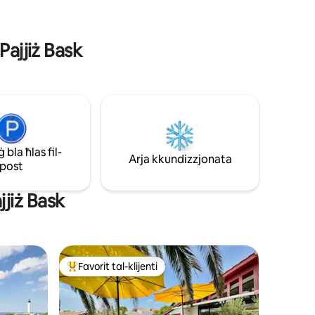
emporanja.
PARKEĠĠ disponibbli quddiem il-garaxx.
-ispazji
Supermarket fil-qrib, pompa tal-gass,
esta.
spiżerija u sptar.
Pajjiż Bask
bla ħlas fil-
Arja kkundizzjonata
post
jjiż Bask
Favorit tal-klijenti
jenti
Wieħed mill-aqwa favoriti tal-klijenti