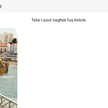
li
Tella' l-post tiegħek fuq Airbnb
ss u tmexxi subgħajk fuq l-iskrin.