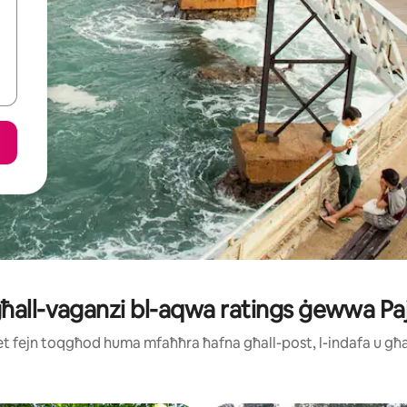
 għall-vaganzi bl-aqwa ratings ġewwa Paj
ijiet fejn toqgħod huma mfaħħra ħafna għall-post, l-indafa u g