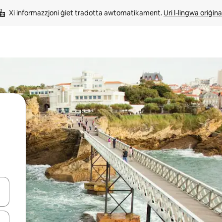
Xi informazzjoni ġiet tradotta awtomatikament. 
Uri l-lingwa oriġina
iżultat għall-ieħor bil-buttuni tal-vleġeġ 'il fuq jew 'l isfel jew billi tmi