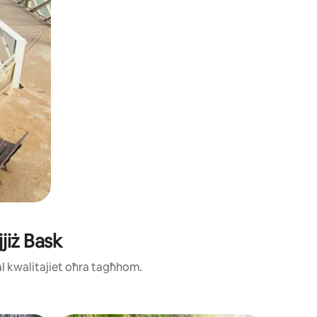
jiż Bask
ħal kwalitajiet oħra tagħhom.