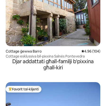
Cottage ġewwa Barro
Rating medju t
4.96 (104)
Cottage esklussiva bil-pixxina Salnés Pontevedra
Djar addattati għall-familji b'pixxina
għall-kiri
Favorit tal-klijenti
Wieħed mill-aqwa favoriti tal-klijenti