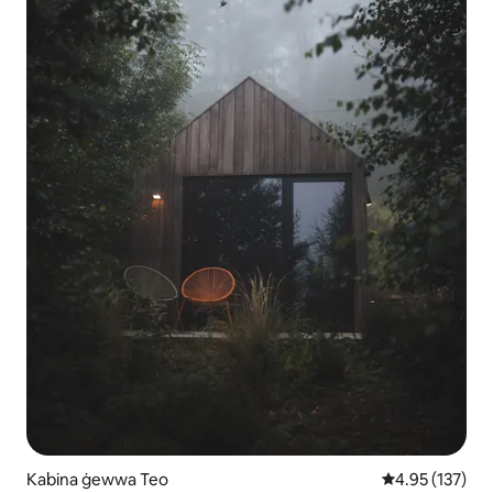
Kabina ġewwa Teo
Rating medju t
4.95 (137)