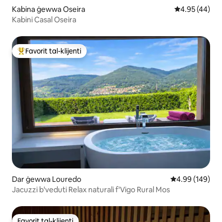
Kabina ġewwa Oseira
Rating medju 
4.95 (44)
Kabini Casal Oseira
Favorit tal-klijenti
Wieħed mill-aqwa favoriti tal-klijenti
Dar ġewwa Louredo
Rating medju t
4.99 (149)
Jacuzzi b'veduti Relax naturali f'Vigo Rural Mos
Favorit tal-klijenti