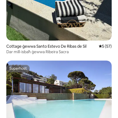
Cottage ġewwa Santo Estevo De Ribas de Sil
Rating med
5 (57)
Dar mill-isbaħ ġewwa Ribeira Sacra
Superhost
Superhost