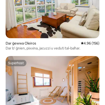
Dar ġewwa Oleiros
Rating medju t
4.96 (156)
Dar b' ġnien, pixxina, jacuzzi u veduti tal-baħar.
Superhost
Superhost