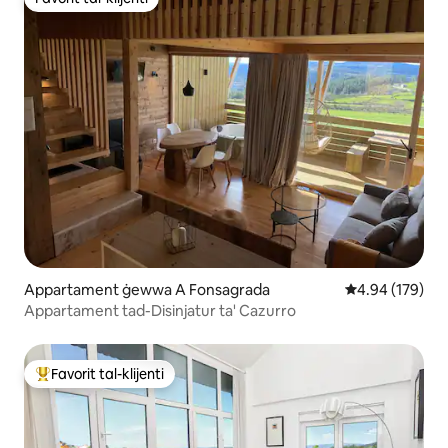
Favorit tal-klijenti
Appartament ġewwa A Fonsagrada
Rating medju t
4.94 (179)
Appartament tad-Disinjatur ta' Cazurro
Favorit tal-klijenti
Wieħed mill-aqwa favoriti tal-klijenti