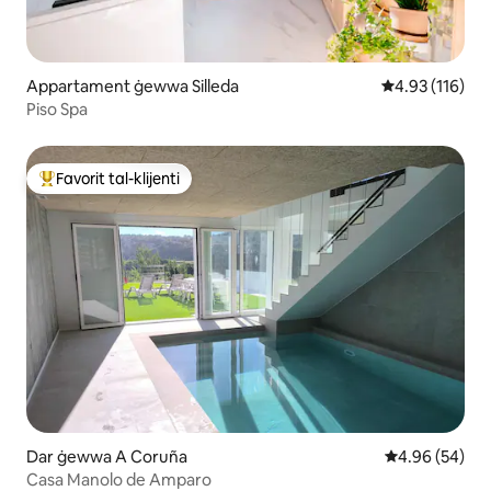
Appartament ġewwa Silleda
Rating medju t
4.93 (116)
Piso Spa
Favorit tal-klijenti
Wieħed mill-aqwa favoriti tal-klijenti
Dar ġewwa A Coruña
Rating medju 
4.96 (54)
Casa Manolo de Amparo