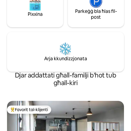
Parkeġġ bla ħlas fil-
Pixxina
post
Arja kkundizzjonata
Djar addattati għall-familji b'hot tub
għall-kiri
Favorit tal-klijenti
Wieħed mill-aqwa favoriti tal-klijenti