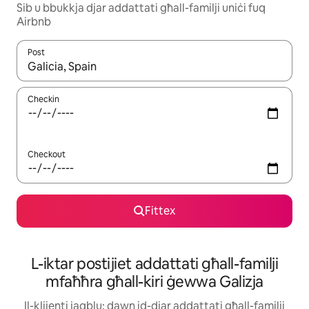
Sib u bbukkja djar addattati għall-familji uniċi fuq
Airbnb
Post
Meta r-riżultati jkunu disponibbli, tista' tmur minn riżultat għall-ie
Checkin
Checkout
Fittex
L-iktar postijiet addattati għall-familji
mfaħħra għall-kiri ġewwa Galizja
Il-klijenti jaqblu: dawn id-djar addattati għall-familji