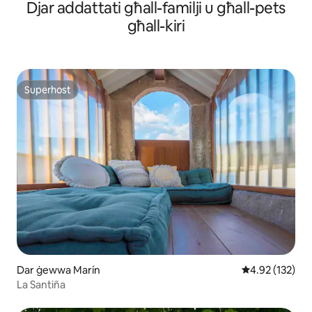
Djar addattati għall-familji u għall-pets
għall-kiri
Superhost
Superhost
Dar ġewwa Marín
Rating medju t
4.92 (132)
La Santiña