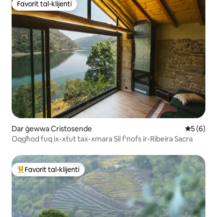
Favorit tal-klijenti
Favorit tal-klijenti
Dar ġewwa Cristosende
Rating me
5 (6)
Oqgħod fuq ix-xtut tax-xmara Sil f'nofs ir-Ribeira Sacra
Favorit tal-klijenti
Wieħed mill-aqwa favoriti tal-klijenti