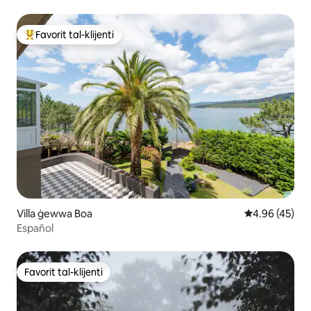
Favorit tal-klijenti
Wieħed mill-aqwa favoriti tal-klijenti
Villa ġewwa Boa
Rating medju 
4.96 (45)
Español
Favorit tal-klijenti
Favorit tal-klijenti