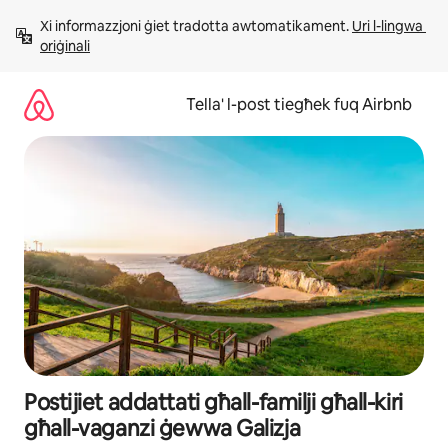
Aqbeż
Xi informazzjoni ġiet tradotta awtomatikament. 
Uri l-lingwa 
għall-
oriġinali
kontenut
Tella' l-post tiegħek fuq Airbnb
Postijiet addattati għall-familji għall-kiri
għall-vaganzi ġewwa Galizja