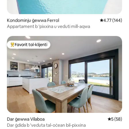
Kondominju ġewwa Ferrol
Rating medju t
4.77 (144)
Appartament b 'pixxina u veduti mill-aqwa
Favorit tal-klijenti
Wieħed mill-aqwa favoriti tal-klijenti
Dar ġewwa Vilaboa
Rating med
5 (58)
Dar ġdida b 'veduta tal-oċean bil-pixxina