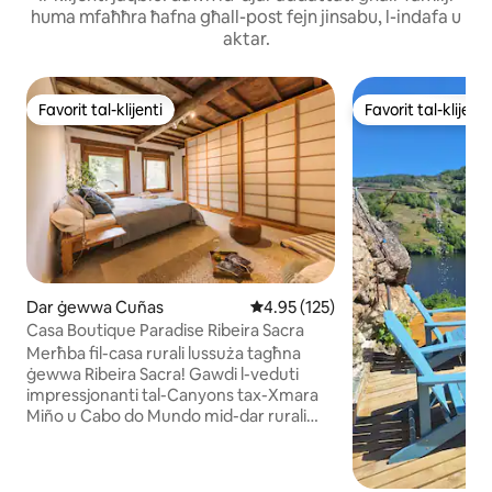
huma mfaħħra ħafna għall-post fejn jinsabu, l-indafa u
aktar.
Favorit tal-klijenti
Favorit tal-klijenti
Favorit tal-klijenti
Favorit tal-klijenti
Dar ġewwa Cuñas
Rating medju ta' 4.95 minn 5, s
4.95 (125)
Casa Boutique Paradise Ribeira Sacra
Merħba fil-casa rurali lussuża tagħna
ġewwa Ribeira Sacra! Gawdi l-veduti
impressjonanti tal-Canyons tax-Xmara
Miño u Cabo do Mundo mid-dar rurali
mill-isbaħ tagħna. Il-propjetà tagħna,
imdawra b' għelieqi tad-dwieli sbieħ u
ġnien ispirat min-naturaliżmu, toffri