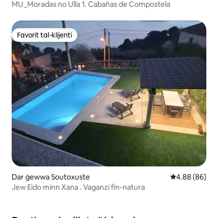
MU_Moradas no Ulla 1. Cabañas de Compostela
Favorit tal-klijenti
Favorit tal-klijenti
Dar ġewwa Soutoxuste
Rating medju t
4.88 (86)
Jew Eido minn Xana . Vaganzi fin-natura