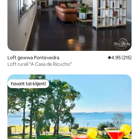
Loft ġewwa Pontevedra
Rating medju t
4.95 (215)
Loft rurali "A Casa de Ricucho"
Favorit tal-klijenti
Favorit tal-klijenti