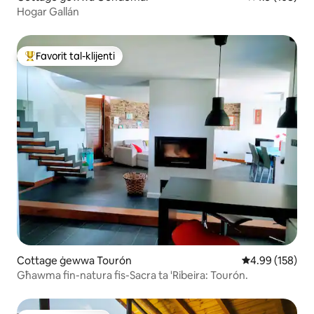
Hogar Gallán
Favorit tal-klijenti
Wieħed mill-aqwa favoriti tal-klijenti
Cottage ġewwa Tourón
Rating medju t
4.99 (158)
Għawma fin-natura fis-Sacra ta 'Ribeira: Tourón.