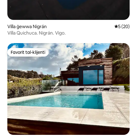
Villa ġewwa Nigrán
Rating med
5 (20)
Villa Quichuca. Nigrán. Vigo.
Favorit tal-klijenti
Favorit tal-klijenti