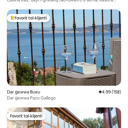
Sacra.
Favorit tal-klijenti
Wieħed mill-aqwa favoriti tal-klijenti
Dar ġewwa Bueu
Rating medju t
4.99 (158)
Dar ġewwa Pazo Gallego
Favorit tal-klijenti
Favorit tal-klijenti