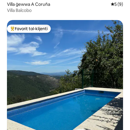
Villa ġewwa A Coruña
Rating me
5 (9)
Villa Balcobo
Favorit tal-klijenti
Wieħed mill-aqwa favoriti tal-klijenti