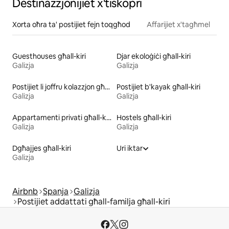
Destinazzjonijiet x'tiskopri
Xorta oħra ta' postijiet fejn toqgħod
Affarijiet x'tagħmel
Guesthouses għall-kiri
Djar ekoloġiċi għall-kiri
Galizja
Galizja
Postijiet li joffru kolazzjon għall-kiri
Postijiet b'kayak għall-kiri
Galizja
Galizja
Appartamenti privati għall-kiri
Hostels għall-kiri
Galizja
Galizja
Dgħajjes għall-kiri
Uri iktar
Galizja
Airbnb
Spanja
Galizja
Postijiet addattati għall-familja għall-kiri