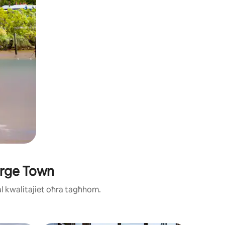
orge Town
ħal kwalitajiet oħra tagħhom.