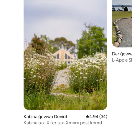
Dar ġeww
L-Apple 
Kabina ġewwa Deviot
Rating medju ta' 4.94 
4.94 (34)
Kabina tax-Xifer tax-Xmara post komdu
u paċifiku