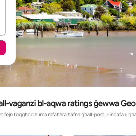
għall-vaganzi bl-aqwa ratings ġewwa Ge
ijiet fejn toqgħod huma mfaħħra ħafna għall-post, l-indafa u g