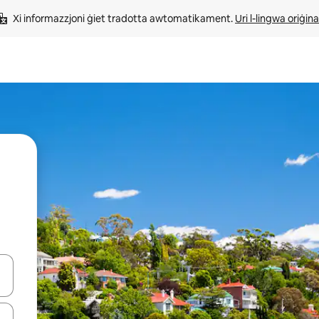
Xi informazzjoni ġiet tradotta awtomatikament. 
Uri l-lingwa oriġina
iżultat għall-ieħor bil-buttuni tal-vleġeġ 'il fuq jew 'l isfel jew billi tmi