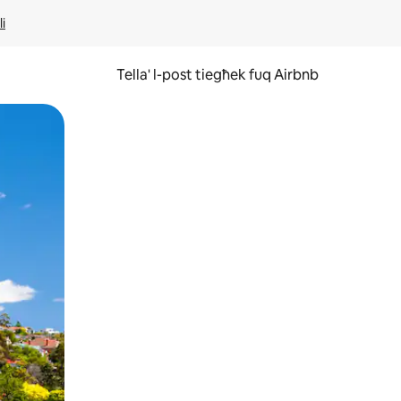
li
Tella' l-post tiegħek fuq Airbnb
ss u tmexxi subgħajk fuq l-iskrin.