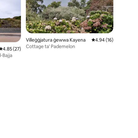
Villeġġjatura ġewwa Kayena
Rating medju ta' 4.94
4.94 (16)
Cottage ta' Pademelon
Rating medju ta' 4.85 minn 5, skont dan-numru ta' reviews: 27
4.85 (27)
-Bajja
ru ta' reviews: 82