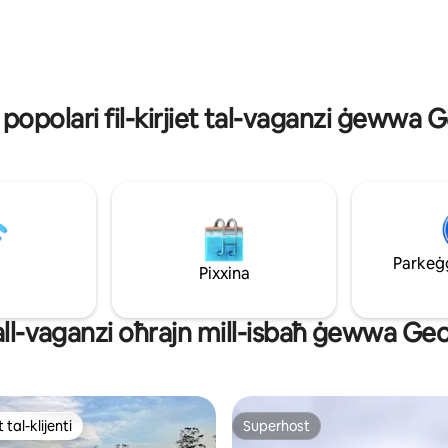
 fil-hot tub. Fil-qalba tar-reġjun
Tasmanjani fosthom Piper' s Br
ta' Tamar Valley. Platypus
Jantz. Hemm ħafna affarijiet x' t
horseworld ftit mixja 'l
tagħmel u ninsabu kuntenti li
niggwidawk.
 popolari fil-kirjiet tal-vaganzi ġewwa
Parkeġġ 
Pixxina
ħall-vaganzi oħrajn mill-isbaħ ġewwa G
 tal-klijenti
Superhost
ll-aqwa favoriti tal-klijenti
Superhost