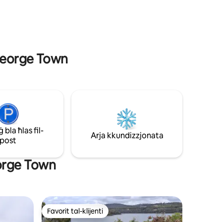
ook u
binjiet) l- 'Noir Two Bedroom' se tiġi
ista'
mblukkata matul iż-żjara tiegħek.
 George Town
bla ħlas fil-
Arja kkundizzjonata
post
eorge Town
Favorit tal-klijenti
Favorit tal-klijenti