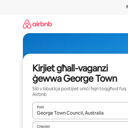
Aqbeż
għall-
kontenut
Kirjiet għall-vaganzi
ġewwa George Town
Sib u bbukkja postijiet uniċi fejn toqgħod fuq
Airbnb
Post
Meta r-riżultati jkunu disponibbli, tista' tmur minn r
Checkin