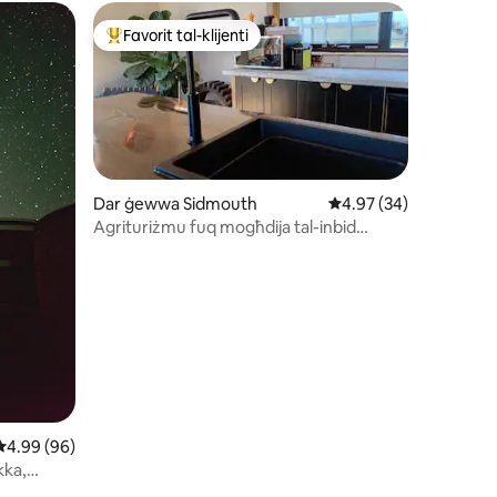
Favorit tal-klijenti
jenti
Wieħed mill-aqwa favoriti tal-klijenti
Dar ġewwa Sidmouth
Rating medju ta' 4.97
4.97 (34)
Agrituriżmu fuq mogħdija tal-inbid
(inkluż kolazzjon)
ru ta' reviews: 48
Rating medju ta' 4.99 minn 5, skont dan-numru ta' reviews: 96
4.99 (96)
kka,