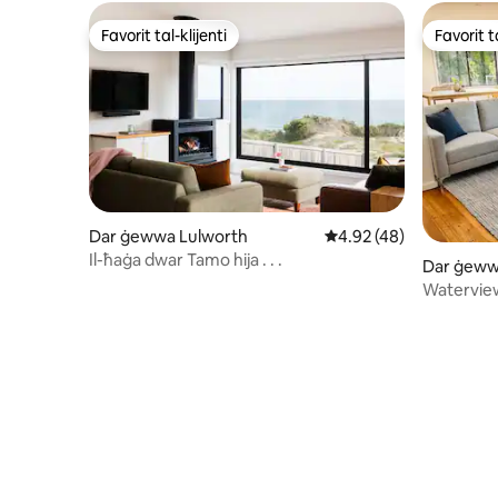
Favorit tal-klijenti
Favorit ta
Favorit tal-klijenti
Favorit ta
Dar ġewwa Lulworth
Rating medju ta' 4.92 
4.92 (48)
Il-ħaġa dwar Tamo hija . . .
Dar ġeww
Watervie