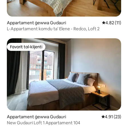
Appartament ġewwa Gudauri
Rating medju 
4.82 (11)
L-Appartament komdu ta' Elene - Redco, Loft 2
Favorit tal-klijenti
Favorit tal-klijenti
Appartament ġewwa Gudauri
Rating medju 
4.91 (23)
New Gudauri Loft 1 Appartament 104