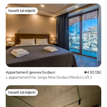
Favorit tal-klijenti
Favorit tal-klijenti
Appartament ġewwa Gudauri
Rating medju 
4.92 (26)
L-appartamenti ta' Jango New Gudauri/Redco Loft 2
Favorit tal-klijenti
Favorit tal-klijenti