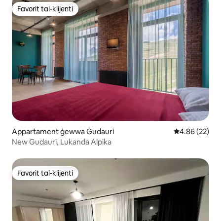
Favorit tal-klijenti
Favorit tal-klijenti
Appartament ġewwa Gudauri
Rating medju 
4.86 (22)
New Gudauri, Lukanda Alpika
Favorit tal-klijenti
Favorit tal-klijenti