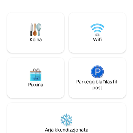
rilassament wara ġurnata fuq l-għoljiet.
ikmamar tal-banj
Fil-qrib: • Lifts tal-iski • Ħwienet tal-iski u
appartament bi kċi
postijiet għall-kiri tal-iski • Skejjel tal-iski •
ikel, fireplace, u ga
Spa u faċilitajiet tal-benesseri • Skejzjar
direttament lejn
fuq is-silġ • Supermarkets • Ristoranti,
għal skiing inkredib
kafetteriji u bars Skopri l-listing kollu
tal-bieb tiegħek. H
hawn taħt!
esperjenza tiegħe
Kċina
Wifi
chalet tal-iskijjar 
Parkeġġ bla ħlas fil-
Pixxina
post
Arja kkundizzjonata