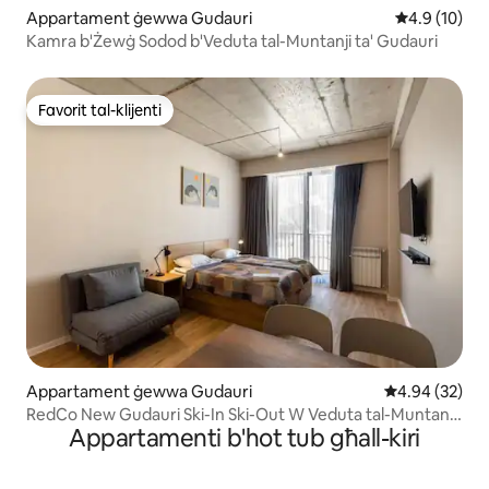
Appartament ġewwa Gudauri
Rating medju
4.9 (10)
Kamra b'Żewġ Sodod b'Veduta tal-Muntanji ta' Gudauri
Favorit tal-klijenti
Favorit tal-klijenti
Appartament ġewwa Gudauri
Rating medju 
4.94 (32)
RedСo New Gudauri Ski-In Ski-Out W Veduta tal-Muntanji-
Appartamenti b'hot tub għall-kiri
4