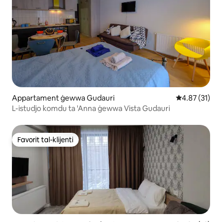
Appartament ġewwa Gudauri
Rating medju 
4.87 (31)
L-istudjo komdu ta 'Anna ġewwa Vista Gudauri
Favorit tal-klijenti
Favorit tal-klijenti