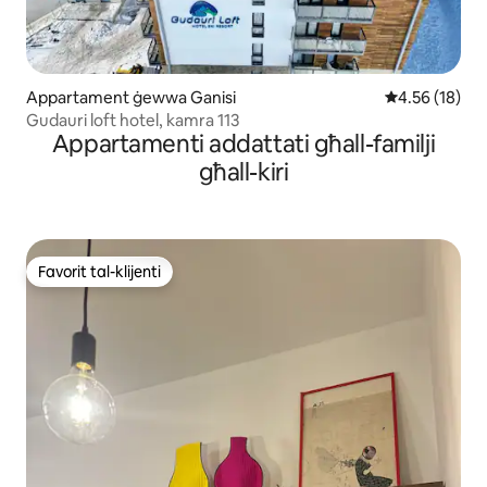
Appartament ġewwa Ganisi
Rating medju 
4.56 (18)
Gudauri loft hotel, kamra 113
Appartamenti addattati għall-familji
għall-kiri
Favorit tal-klijenti
Favorit tal-klijenti