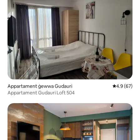
Appartament ġewwa Gudauri
Rating medju
4.9 (67)
Appartament Gudauri Loft 504