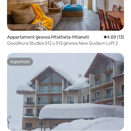
Appartament ġewwa Mtskheta-Mtianeti
Rating medju 
4.69 (13)
GoodAura Studios 512 u 513 ġewwa New Gudauri Loft 2
Superhost
Superhost