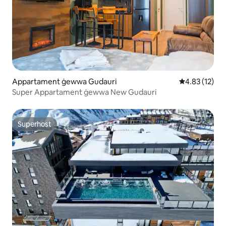
Appartament ġewwa Gudauri
Rating medju 
4.83 (12)
Super Appartament ġewwa New Gudauri
Superhost
Superhost