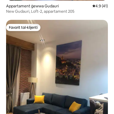
Appartament ġewwa Gudauri
Rating medju
4.9 (41)
New Gudauri, Loft-2, appartament 205
Favorit tal-klijenti
Favorit tal-klijenti