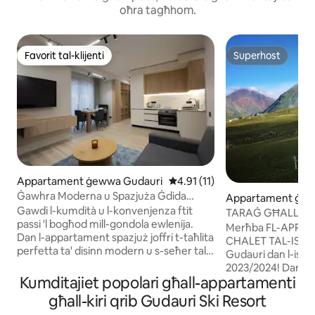
oħra tagħhom.
Favorit tal-klijenti
Superhost
Favorit tal-klijenti
Superhost
Appartament ġewwa Gudauri
Rating medju ta' 4.91 minn 5, 
4.91 (11)
Ġawhra Moderna u Spazjuża Ġdida
Appartament ġe
Gudauri qrib il-Lifts tal-Iskijjar
Gawdi l-kumdità u l-konvenjenza ftit
i
TARAĠ GĦALL-ĠE
passi 'l bogħod mill-gondola ewlenija.
GONDOLA View Ski
Merħba FL-APPAR
Dan l-appartament spazjuż joffri t-taħlita
CHALET TAL-ISKI
perfetta ta' disinn modern u s-seħer tal-
Gudauri dan l-istaġ
muntanji. Gawdi l-ispazju privat tiegħek
2023/2024! Dan l-
mgħammar b'kollox bil-kumditajiet
Kumditajiet popolari għall-appartamenti
ħafna klijenti ta 
essenzjali kollha u gallarija, li jinsab fiċ-
dinja kollha minn m
għall-kiri qrib Gudauri Ski Resort
ċentru iżda kwiet għal serati ta'
hija żewġ stejjer,