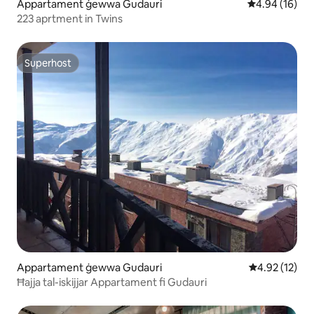
Appartament ġewwa Gudauri
Rating medju 
4.94 (16)
223 aprtment in Twins
Superhost
Superhost
Appartament ġewwa Gudauri
Rating medju 
4.92 (12)
Ħajja tal-iskijjar Appartament fi Gudauri