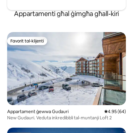
Appartamenti għal ġimgħa għall-kiri
Favorit tal-klijenti
Favorit tal-klijenti
Appartament ġewwa Gudauri
Rating medju 
4.95 (64)
New Gudauri. Veduta inkredibbli tal-muntanji Loft 2