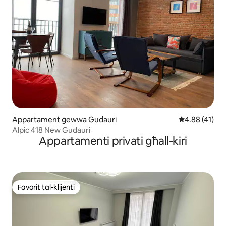
Appartament ġewwa Gudauri
Rating medju 
4.88 (41)
Alpic 418 New Gudauri
Appartamenti privati għall-kiri
Favorit tal-klijenti
Favorit tal-klijenti