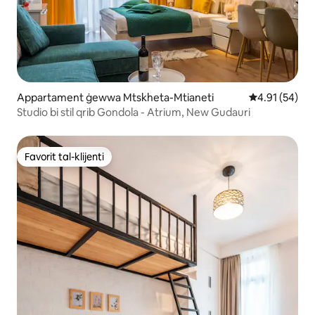
Appartament ġewwa Mtskheta-Mtianeti
Rating medju 
4.91 (54)
Studio bi stil qrib Gondola - Atrium, New Gudauri
Favorit tal-klijenti
Favorit tal-klijenti