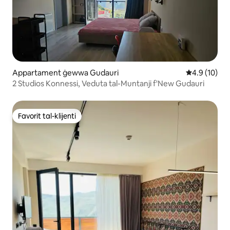
Appartament ġewwa Gudauri
Rating medju
4.9 (10)
2 Studios Konnessi, Veduta tal-Muntanji f'New Gudauri
Favorit tal-klijenti
Favorit tal-klijenti