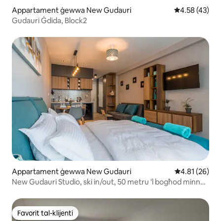
Appartament ġewwa New Gudauri
Rating medju 
4.58 (43)
Gudauri Ġdida, Block2
Appartament ġewwa New Gudauri
Rating medju 
4.81 (26)
New Gudauri Studio, ski in/out, 50 metru 'l bogħod minn
Ski Slope
Favorit tal-klijenti
Favorit tal-klijenti