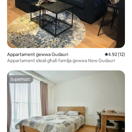
Appartament ġewwa Gudauri
Rating medju 
4.92 (12)
Appartament ideali għall-familja ġewwa New Gudauri
Superhost
Superhost