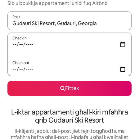
Sib u bbukkja appartamenti uniċi fuq Airbnb
Post
Meta r-riżultati jkunu disponibbli, tista' tmur minn riżultat għall-ie
Checkin
Checkout
Fittex
L-iktar appartamenti għall-kiri mfaħħra
qrib Gudauri Ski Resort
Il-klijenti jaqblu: dal-postijiet fejn toqgħod huma
mfaħħra ħafna għall-post, l-indafa u għal kwalitajiet