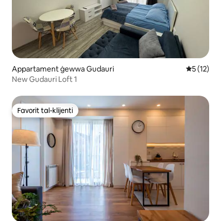
Appartament ġewwa Gudauri
Rating med
5 (12)
New Gudauri Loft 1
Favorit tal-klijenti
Favorit tal-klijenti