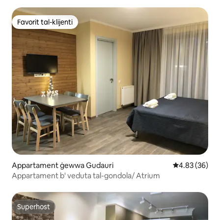
Favorit tal-klijenti
Favorit tal-klijenti
Appartament ġewwa Gudauri
Rating medju 
4.83 (36)
Appartament b' veduta tal-gondola/ Atrium
Superhost
Superhost