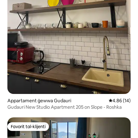
Appartament ġewwa Gudauri
Rating medju 
4.86 (14)
Gudauri New Studio Apartment 205 on Slope - Roshka
Favorit tal-klijenti
Favorit tal-klijenti