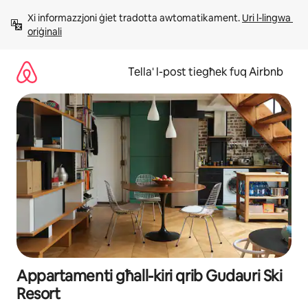
Aqbeż
Xi informazzjoni ġiet tradotta awtomatikament. 
Uri l-lingwa 
għall-
oriġinali
kontenut
Tella' l-post tiegħek fuq Airbnb
Appartamenti għall-kiri qrib Gudauri Ski
Resort