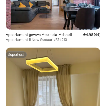
Appartament ġewwa Mtskheta-Mtianeti
Rating medju 
4.98 (44)
Appartament fi New Gudauri /F2#210
Superhost
Superhost