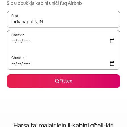
Sib u bbukkja kabini uniċi fuq Airbnb
Post
Meta r-riżultati jkunu disponibbli, tista' tmur minn riżultat għall-ie
Checkin
Checkout
Fittex
Ħarsa ta' malajr lejn il-kabini għall-kiri