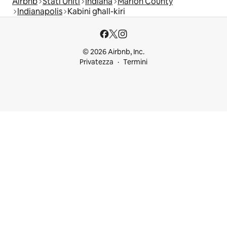
Airbnb
Stati Uniti
Indiana
Marion County
Indianapolis
Kabini għall-kiri
© 2026 Airbnb, Inc.
Privatezza
Termini