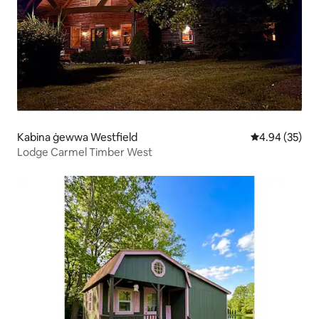
Kabina ġewwa Westfield
Rating medju 
4.94 (35)
Lodge Carmel Timber West