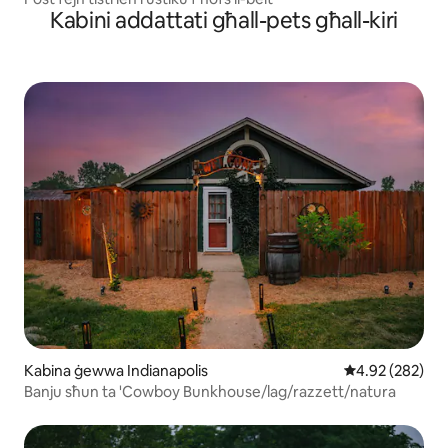
Kabini addattati għall-pets għall-kiri
Kabina ġewwa Indianapolis
Rating medju t
4.92 (282)
Banju sħun ta 'Cowboy Bunkhouse/lag/razzett/natura