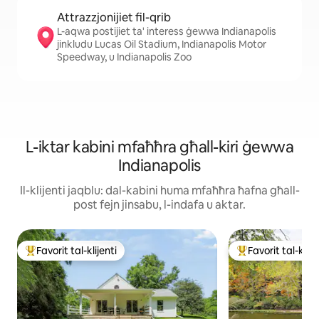
Attrazzjonijiet fil-qrib
L-aqwa postijiet ta' interess ġewwa Indianapolis
jinkludu Lucas Oil Stadium, Indianapolis Motor
Speedway, u Indianapolis Zoo
L-iktar kabini mfaħħra għall-kiri ġewwa
Indianapolis
Il-klijenti jaqblu: dal-kabini huma mfaħħra ħafna għall-
post fejn jinsabu, l-indafa u aktar.
Favorit tal-klijenti
Favorit tal-klije
Wieħed mill-aqwa favoriti tal-klijenti
Wieħed mill-aqwa f