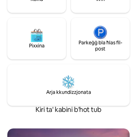
Speedway
Parkeġġ bla ħlas fil-
Pixxina
post
Arja kkundizzjonata
Kiri ta' kabini b'hot tub