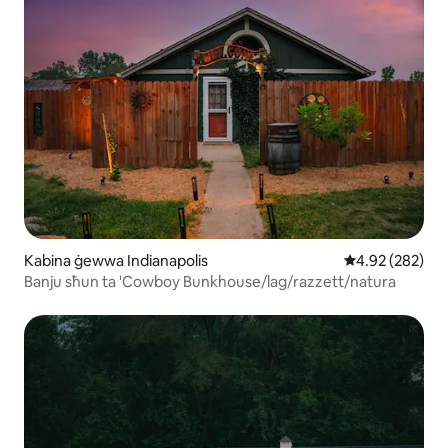
Kabina ġewwa Indianapolis
Rating medju t
4.92 (282)
Banju sħun ta 'Cowboy Bunkhouse/lag/razzett/natura