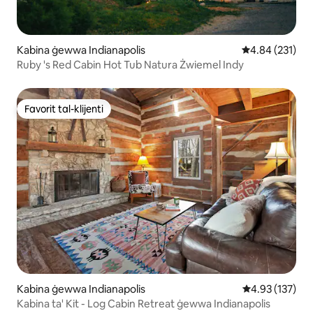
Kabina ġewwa Indianapolis
Rating medju t
4.84 (231)
Ruby 's Red Cabin Hot Tub Natura Żwiemel Indy
Favorit tal-klijenti
Favorit tal-klijenti
Kabina ġewwa Indianapolis
Rating medju t
4.93 (137)
Kabina ta' Kit - Log Cabin Retreat ġewwa Indianapolis