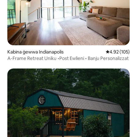
Kabina ġewwa Indianapolis
Rating medju t
4.92 (105)
A-Frame Retreat Uniku •Post Ewlieni • Banju Personalizzat