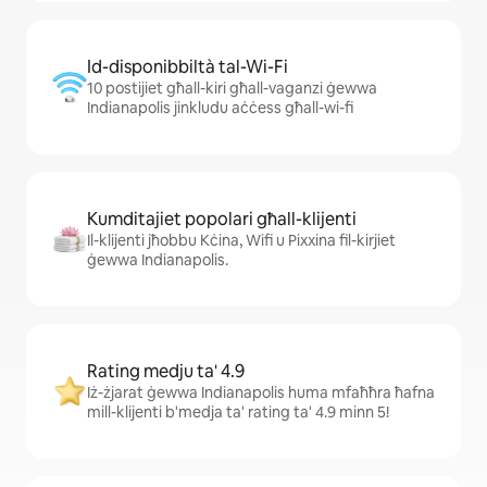
Id-disponibbiltà tal-Wi-Fi
10 postijiet għall-kiri għall-vaganzi ġewwa
Indianapolis jinkludu aċċess għall-wi-fi
Kumditajiet popolari għall-klijenti
Il-klijenti jħobbu Kċina, Wifi u Pixxina fil-kirjiet
ġewwa Indianapolis.
Rating medju ta' 4.9
Iż-żjarat ġewwa Indianapolis huma mfaħħra ħafna
mill-klijenti b'medja ta' rating ta' 4.9 minn 5!