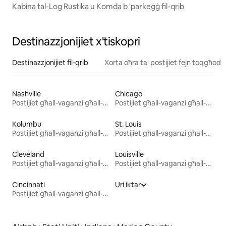
Kabina tal-Log Rustika u Komda b 'parkeġġ fil-qrib
Destinazzjonijiet x'tiskopri
Destinazzjonijiet fil-qrib
Xorta oħra ta' postijiet fejn toqgħod
Nashville
Chicago
Postijiet għall-vaganzi għall-kiri
Postijiet għall-vaganzi għall-kiri
Kolumbu
St. Louis
Postijiet għall-vaganzi għall-kiri
Postijiet għall-vaganzi għall-kiri
Cleveland
Louisville
Postijiet għall-vaganzi għall-kiri
Postijiet għall-vaganzi għall-kiri
Cincinnati
Uri iktar
Postijiet għall-vaganzi għall-kiri