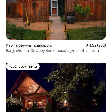
Kabina ġewwa Indianapolis
Rating medju t
4.92 (282)
Banju sħun ta 'Cowboy Bunkhouse/lag/razzett/natura
Favorit tal-klijenti
Favorit tal-klijenti