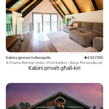
Kabina ġewwa Indianapolis
Rating medju t
4.92 (105)
A-Frame Retreat Uniku •Post Ewlieni • Banju Personalizzat
Kabini privati għall-kiri