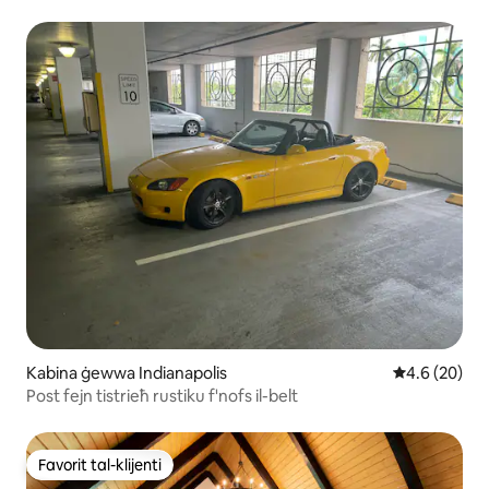
Kabina ġewwa Indianapolis
Rating medju
4.6 (20)
Post fejn tistrieħ rustiku f'nofs il-belt
Favorit tal-klijenti
Favorit tal-klijenti