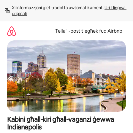
Aqbeż
Xi informazzjoni ġiet tradotta awtomatikament. 
Uri l-lingwa 
għall-
oriġinali
kontenut
Tella' l-post tiegħek fuq Airbnb
Kabini għall-kiri għall-vaganzi ġewwa
Indianapolis