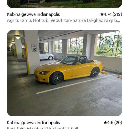
Kabina ġewwa Indianapolis
Rating medju t
4.74 (219)
Agrituriżmu. Hot tub. Veduti tan-natura tal-għadira qrib
dwntwn
Kabina ġewwa Indianapolis
Rating medju
4.6 (20)
Post fejn tistrieħ rustiku f'nofs il-belt