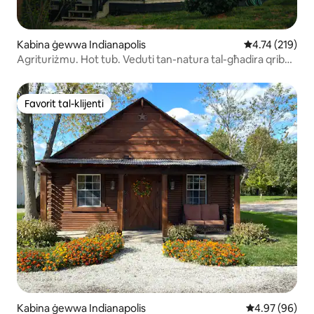
Kabina ġewwa Indianapolis
Rating medju t
4.74 (219)
Agrituriżmu. Hot tub. Veduti tan-natura tal-għadira qrib
dwntwn
Favorit tal-klijenti
Favorit tal-klijenti
Kabina ġewwa Indianapolis
Rating medju 
4.97 (96)