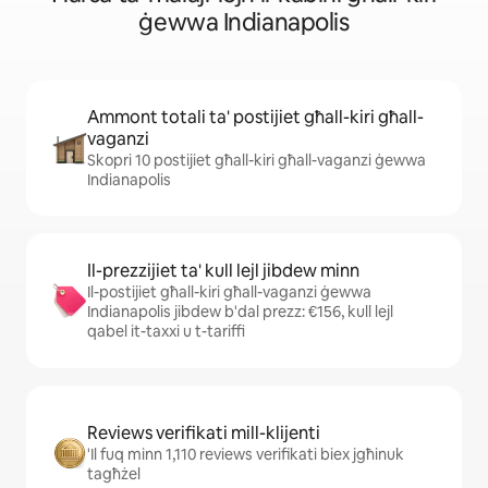
ġewwa Indianapolis
Ammont totali ta' postijiet għall-kiri għall-
vaganzi
Skopri 10 postijiet għall-kiri għall-vaganzi ġewwa
Indianapolis
Il-prezzijiet ta' kull lejl jibdew minn
Il-postijiet għall-kiri għall-vaganzi ġewwa
Indianapolis jibdew b'dal prezz: €156, kull lejl
qabel it-taxxi u t-tariffi
Reviews verifikati mill-klijenti
'Il fuq minn 1,110 reviews verifikati biex jgħinuk
tagħżel