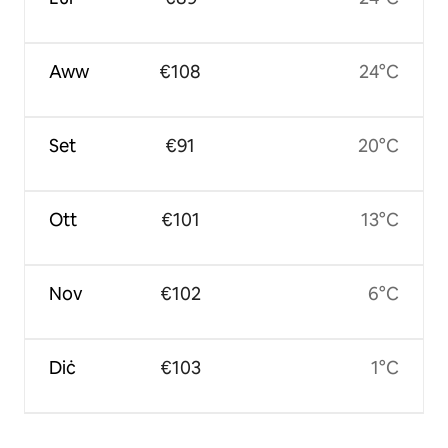
Aww
€108
24°C
Set
€91
20°C
Ott
€101
13°C
Nov
€102
6°C
Diċ
€103
1°C