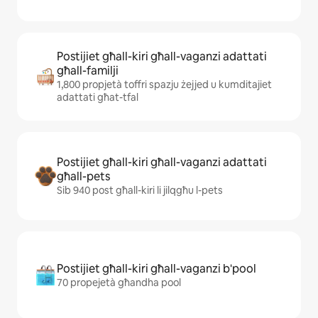
Postijiet għall-kiri għall-vaganzi adattati
għall-familji
1,800 propjetà toffri spazju żejjed u kumditajiet
adattati għat-tfal
Postijiet għall-kiri għall-vaganzi adattati
għall-pets
Sib 940 post għall-kiri li jilqgħu l-pets
Postijiet għall-kiri għall-vaganzi b'pool
70 propejetà għandha pool