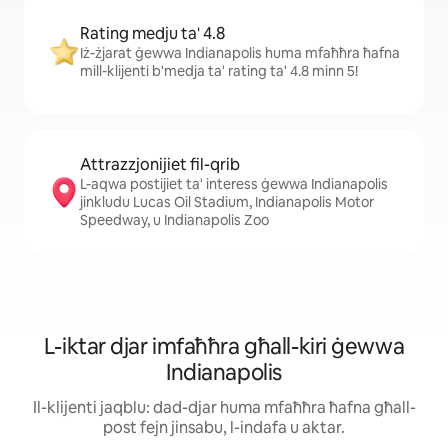
Rating medju ta' 4.8
Iż-żjarat ġewwa Indianapolis huma mfaħħra ħafna
mill-klijenti b'medja ta' rating ta' 4.8 minn 5!
Attrazzjonijiet fil-qrib
L-aqwa postijiet ta' interess ġewwa Indianapolis
jinkludu Lucas Oil Stadium, Indianapolis Motor
Speedway, u Indianapolis Zoo
L-iktar djar imfaħħra għall-kiri ġewwa
Indianapolis
Il-klijenti jaqblu: dad-djar huma mfaħħra ħafna għall-
post fejn jinsabu, l-indafa u aktar.