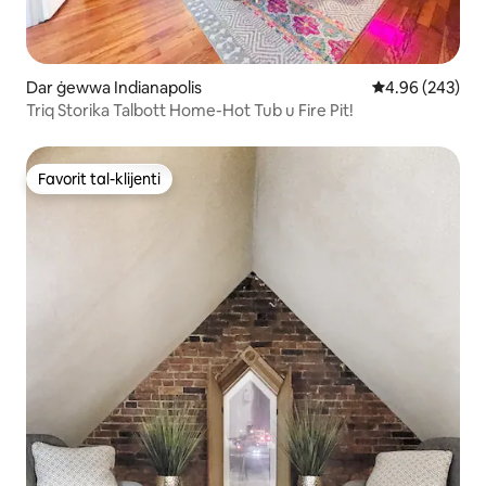
Dar ġewwa Indianapolis
Rating medju ta
4.96 (243)
Triq Storika Talbott Home-Hot Tub u Fire Pit!
Favorit tal-klijenti
Favorit tal-klijenti