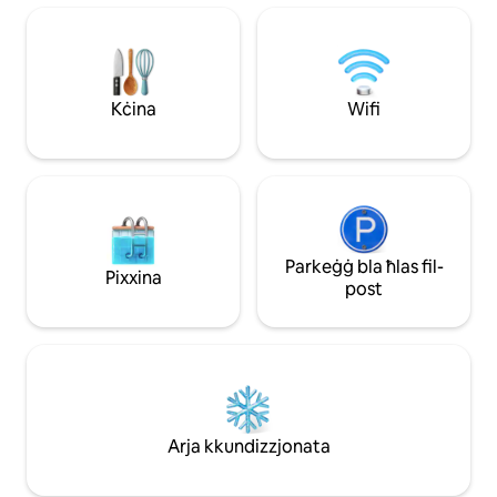
12-il minuta 'l bogħod • Il-Fairgrounds tal-
kċina SĦIĦA mimlij
Istat 10 minuti 'l bogħod • 10 minuti 'l
bil-bieb ta' quddiem
bogħod miż-Żoo • Kċina mgħammra b
gallerija, lożor tal
'kollox • Terrazzin ta' wara mill-aqwa • Il-
SERVIZZ TAL-ĦASIL B'XEJN
magna tal-ħasil/dryer inkluża bla ħlas • It-
direttament FUQ il
Kċina
Wifi
tariffa għall-pets murija hija għal 2 iljieli
62 ettaru u ftit pa
biss • Ibgħatilna Messaġġ Illum!
Broad Ripple Villag
Parkeġġ bla ħlas fil-
Pixxina
post
Arja kkundizzjonata