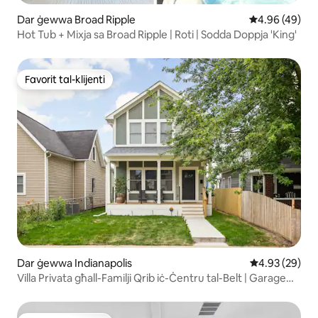
Dar ġewwa Broad Ripple
Rating medju 
4.96 (49)
Hot Tub + Mixja sa Broad Ripple | Roti | Sodda Doppja 'King'
Favorit tal-klijenti
Favorit tal-klijenti
Dar ġewwa Indianapolis
Rating medju 
4.93 (29)
Villa Privata għall-Familji Qrib iċ-Ċentru tal-Belt | Garage
għal 2 Karozzi