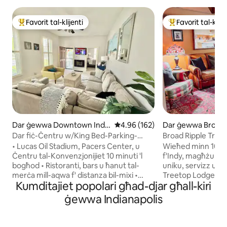
Favorit tal-klijenti
Favorit tal-klije
Wieħed mill-aqwa favoriti tal-klijenti
Wieħed mill-aqwa f
Dar ġewwa Downtown India
Rating medju ta' 4.96 minn 5, sk
4.96 (162)
Dar ġewwa Broad 
napolis
Dar fiċ-Ċentru w/King Bed-Parking-
Broad Ripple Treet
Bars-Restoranti
• Lucas Oil Stadium, Pacers Center, u
Wieħed minn 10 Ai
Ċentru tal-Konvenzjonijiet 10 minuti 'l
f'Indy, magħżula 
bogħod • Ristoranti, bars u ħanut tal-
uniku, servizz u ku
merċa mill-aqwa f' distanza bil-mixi •
Treetop Lodge hu
Kumditajiet popolari għad-djar għall-kiri
"Distrett tal-Flixkun" direttament mat-
sabiħ u rilassanti fi
triq • Il-post taċ-Ċentru Nazzjonali l-
kreattiv b'fasċinu 
ġewwa Indianapolis
Qadim: 10 minuti mixi • Il-post tal-
b'gost u b'togħm
kunċert tal-Amfiteatru Everwise: 10
komuni kbira, 2 k
minuti sewqan • Il-Mużew tat-Tfal jinsab
sodda King waħda