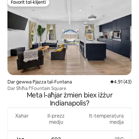
Favorit tal-klijenti
Favorit tal-klijenti
Dar ġewwa Pjazza tal-Funtana
Rating medju 
4.91 (43)
Dar Sħiħa f'Fountain Square
Meta l-aħjar żmien biex iżżur
Indianapolis?
Xahar
Il-prezz
It-temperatura
medju
medja