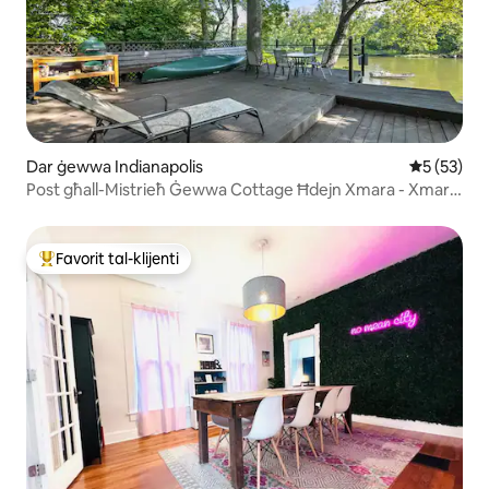
Dar ġewwa Indianapolis
Rating med
5 (53)
Post għall-Mistrieħ Ġewwa Cottage Ħdejn Xmara - Xmara
- Hot Tub
Favorit tal-klijenti
Wieħed mill-aqwa favoriti tal-klijenti