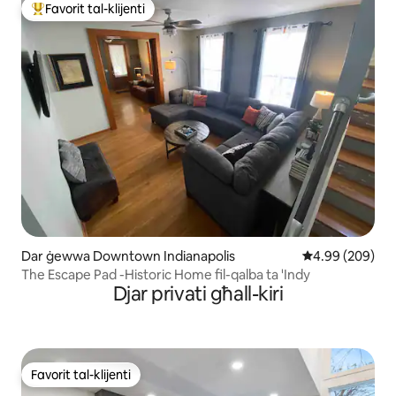
Favorit tal-klijenti
Wieħed mill-aqwa favoriti tal-klijenti
Dar ġewwa Downtown Indianapolis
Rating medju ta
4.99 (209)
The Escape Pad -Historic Home fil-qalba ta 'Indy
Djar privati għall-kiri
Favorit tal-klijenti
Favorit tal-klijenti