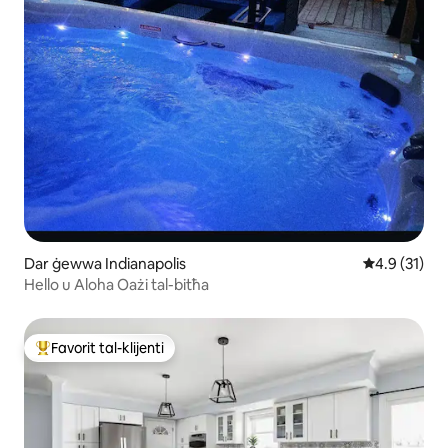
Dar ġewwa Indianapolis
Rating medju
4.9 (31)
Hello u Aloha Oażi tal-bitħa
Favorit tal-klijenti
Wieħed mill-aqwa favoriti tal-klijenti