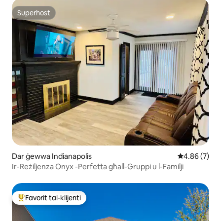
Superhost
Superhost
Dar ġewwa Indianapolis
Rating medju
4.86 (7)
Ir-Reżiljenza Onyx -Perfetta għall-Gruppi u l-Familji
Favorit tal-klijenti
Wieħed mill-aqwa favoriti tal-klijenti