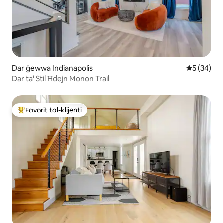
Dar ġewwa Indianapolis
Rating med
5 (34)
Dar ta' Stil Ħdejn Monon Trail
Favorit tal-klijenti
Wieħed mill-aqwa favoriti tal-klijenti