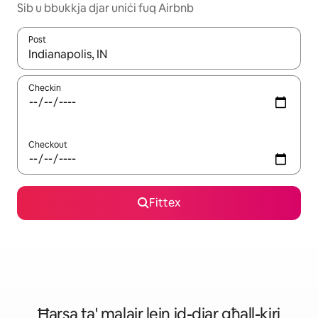
Sib u bbukkja djar uniċi fuq Airbnb
Post
Meta r-riżultati jkunu disponibbli, tista' tmur minn riżultat għall-ie
Checkin
Checkout
Fittex
Ħarsa ta' malajr lejn id-djar għall-kiri