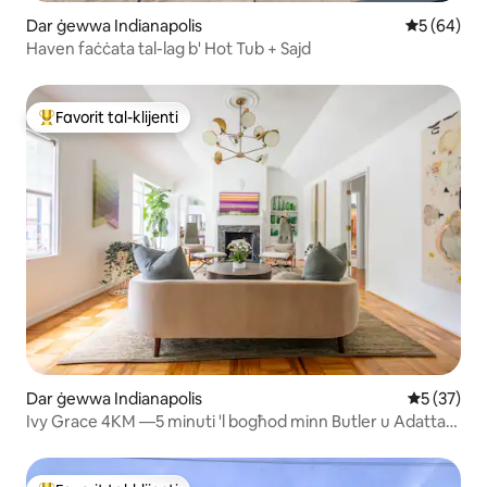
Dar ġewwa Indianapolis
Rating med
5 (64)
Haven faċċata tal-lag b' Hot Tub + Sajd
Favorit tal-klijenti
Wieħed mill-aqwa favoriti tal-klijenti
Dar ġewwa Indianapolis
Rating med
5 (37)
Ivy Grace 4KM —5 minuti 'l bogħod minn Butler u Adattat
għall-Annimali Domestiċi