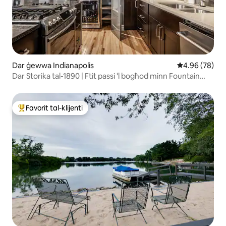
Dar ġewwa Indianapolis
Rating medju 
4.96 (78)
Dar Storika tal-1890 | Ftit passi 'l bogħod minn Fountain
Square
Favorit tal-klijenti
Wieħed mill-aqwa favoriti tal-klijenti