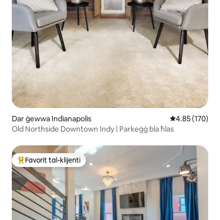
Dar ġewwa Indianapolis
Rating medju t
4.85 (170)
Old Northside Downtown Indy | Parkeġġ bla ħlas
Favorit tal-klijenti
Wieħed mill-aqwa favoriti tal-klijenti