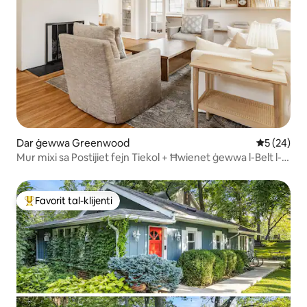
Dar ġewwa Greenwood
Rating med
5 (24)
Mur mixi sa Postijiet fejn Tiekol + Ħwienet ġewwa l-Belt l-
Antika ta' Greenwood
Favorit tal-klijenti
Wieħed mill-aqwa favoriti tal-klijenti