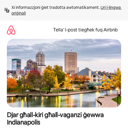
Aqbeż
Xi informazzjoni ġiet tradotta awtomatikament. 
Uri l-lingwa 
għall-
oriġinali
kontenut
Tella' l-post tiegħek fuq Airbnb
Djar għall-kiri għall-vaganzi ġewwa
Indianapolis