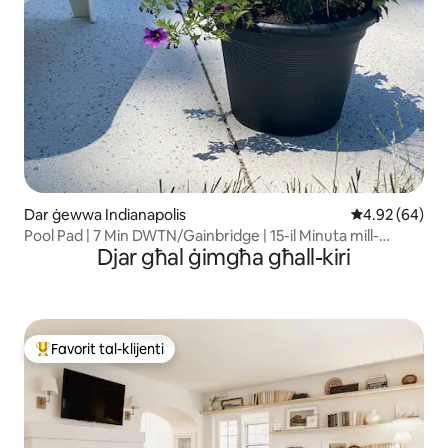
Dar ġewwa Indianapolis
Rating medju 
4.92 (64)
Pool Pad | 7 Min DWTN/Gainbridge | 15-il Minuta mill-
Djar għal ġimgħa għall-kiri
Ajruport
Favorit tal-klijenti
Wieħed mill-aqwa favoriti tal-klijenti