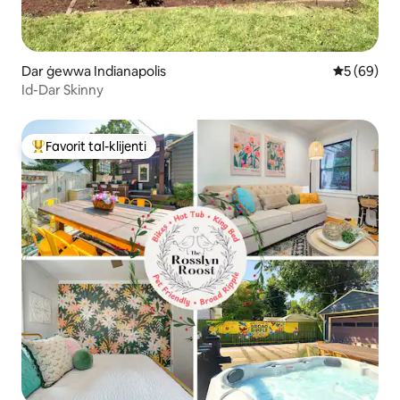
Dar ġewwa Indianapolis
Rating med
5 (69)
Id-Dar Skinny
Favorit tal-klijenti
Wieħed mill-aqwa favoriti tal-klijenti