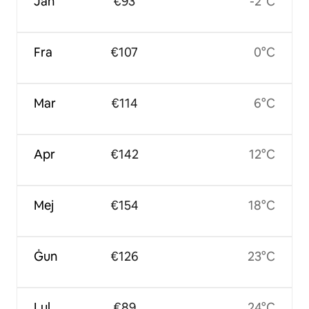
Jan
€93
-2°C
Fra
€107
0°C
Mar
€114
6°C
Apr
€142
12°C
Mej
€154
18°C
Ġun
€126
23°C
Lul
€89
24°C