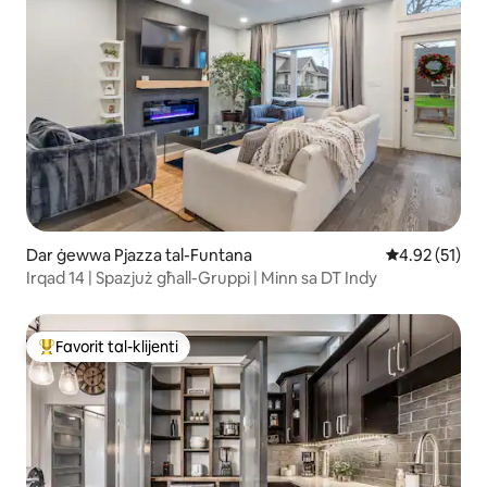
Dar ġewwa Pjazza tal-Funtana
Rating medju 
4.92 (51)
Irqad 14 | Spazjuż għall-Gruppi | Minn sa DT Indy
Favorit tal-klijenti
Wieħed mill-aqwa favoriti tal-klijenti