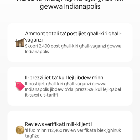
ġewwa Indianapolis
Ammont totali ta' postijiet għall-kiri għall-
vaganzi
Skopri 2,490 post għall-kiri għall-vaganzi ġewwa
Indianapolis
Il-prezzijiet ta' kull lejl jibdew minn
Il-postijiet għall-kiri għall-vaganzi ġewwa
Indianapolis jibdew b'dal prezz: €9, kull lejl qabel
it-taxxi u t-tariffi
Reviews verifikati mill-klijenti
'Il fuq minn 112,460 review verifikata biex jgħinuk
tagħżel