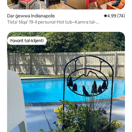
Dar ġewwa Indianapolis
Rating medju 
4.99 (74)
Tista' tilqa' 19-il persuna! Hot tub~Kamra tal-
Logħob~Teatru~PIXXINA
Favorit tal-klijenti
Favorit tal-klijenti