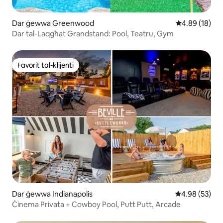
Dar ġewwa Greenwood
Rating medju 
4.89 (18)
Dar tal-Laqgħat Grandstand: Pool, Teatru, Gym
Favorit tal-klijenti
Favorit tal-klijenti
Dar ġewwa Indianapolis
Rating medju 
4.98 (53)
Ċinema Privata + Cowboy Pool, Putt Putt, Arcade