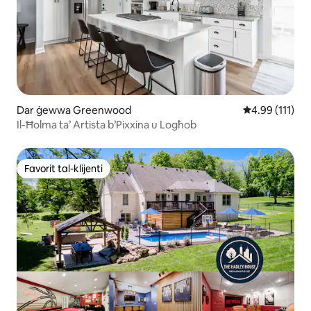
Dar ġewwa Greenwood
Rating medju t
4.99 (111)
Il-Ħolma ta’ Artista b’Pixxina u Logħob
Favorit tal-klijenti
Favorit tal-klijenti