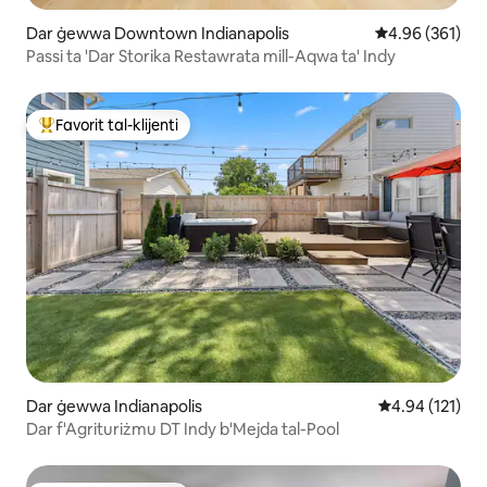
Dar ġewwa Downtown Indianapolis
Rating medju t
4.96 (361)
Passi ta 'Dar Storika Restawrata mill-Aqwa ta' Indy
Favorit tal-klijenti
Wieħed mill-aqwa favoriti tal-klijenti
Dar ġewwa Indianapolis
Rating medju t
4.94 (121)
Dar f'Agrituriżmu DT Indy b'Mejda tal-Pool