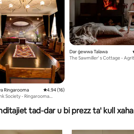
Dar ġewwa Talawa
The Sawmiller' s Cottage - Agr
mill-isbaħ.
a Ringarooma
Rating medju ta' 4.94 minn 5, skont dan-num
4.94 (16)
nk Society - Ringarooma
minn 5, skont dan-numru ta' reviews: 92
.
dіtајіеt tаd‐dаr u bі рrеzz tа' kull хаhа