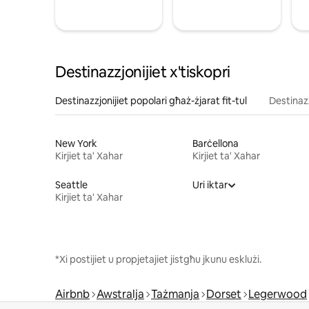
Destinazzjonijiet x'tiskopri
Destinazzjonijiet popolari għaż-żjarat fit-tul
Destinazz
New York
Barċellona
Kirjiet ta' Xahar
Kirjiet ta' Xahar
Seattle
Uri iktar
Kirjiet ta' Xahar
*Xi postijiet u propjetajiet jistgħu jkunu esklużi.
Airbnb
Awstralja
Tażmanja
Dorset
Legerwood