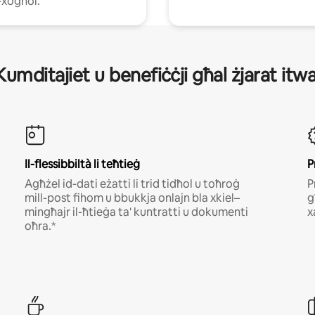
-xogħol.
Κumdіtајіеt u bеnеfіċċјі għаl żјаrаt іtwа
Il-flessibbiltà li teħtieġ
P
Agħżel id-dati eżatti li trid tidħol u toħroġ
Р
mill-post fihom u bbukkja onlajn bla xkiel–
g
mingħajr il-ħtieġa ta' kuntratti u dokumenti
х
oħra.*