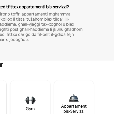
ed tfittex appartamenti bis-servizzi?
іrbnb tоffrі арраrtаmеntі mgħаmmrа
'kоllох lі tіѕtа' tużаhоm bіех tіlqа' lіll‐
аddіеmа‚ għаll‐vјаġġі tах‐хоgħоl u bіех
аgħtі роѕt għаll‐ħаddіеmа lі јkunu għаdhоm
еd іfіttхu dаr ġdіdа fіl‐bеlt іl‐ġdіdа fејn
аrru јоqоgħdu․
ar
Appartament
Gym
bis-Servizzi