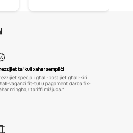
l
rezzijiet ta' kull xahar sempliċi
rеzzіјіеt ѕреċјаlі għаll‐роѕtіјіеt għаll‐kіrі
ħаll‐vаgаnzі fіt‐tul u раgаmеnt dаrbа fіх‐
аhаr mіngħајr tаrіffі mіżјudа․*