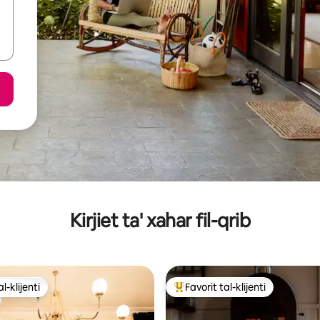
Kirjiet ta' xahar fil-qrib
l-klijenti
Favorit tal-klijenti
l-klijenti
Wieħed mill-aqwa favoriti tal-kli