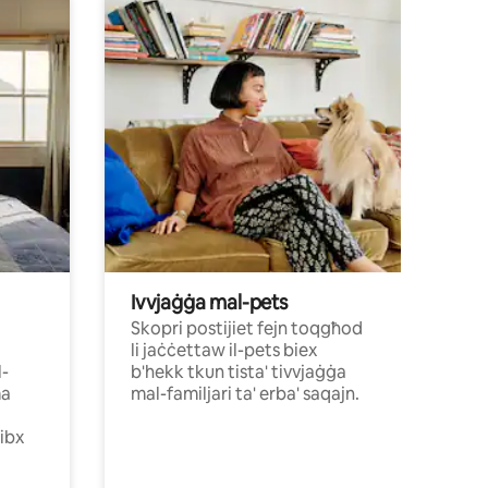
Ivvjaġġa mal-pets
Skopri postijiet fejn toqgħod
li jaċċettaw il-pets biex
l-
b'hekk tkun tista' tivvjaġġa
ma
mal-familjari ta' erba' saqajn.
sibx