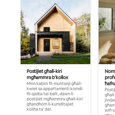
Postijiet għall-kiri
Nomad
mgħammra b'kollox
profe
ħafn
Minn kabini fil-muntanji għall-
kwiet sa appartamenti komdi
Posti
fil-qalba tal-belt, dawn il-
għall-
postijiet mgħammra għall-kiri
jivvj
għandhom il-kumditajiet
għan-
kollha ta' dar.
wifi 