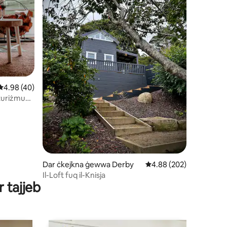
Rating medju ta' 4.98 minn 5, skont dan-numru ta' reviews: 40
4.98 (40)
ituriżmu
ru ta' reviews: 16
Dar ċkejkna ġewwa Derby
Rating medju ta' 4.88 m
4.88 (202)
Il-Loft fuq il-Knisja
r tајјеb