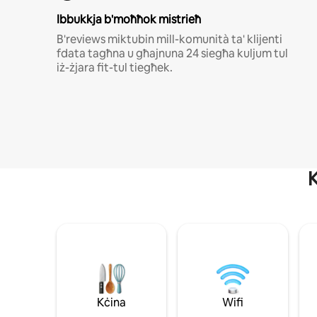
Ibbukkja b'moħħok mistrieħ
B'reviews miktubin mill-komunità ta' klijenti
fdata tagħna u għajnuna 24 siegħa kuljum tul
iż-żjara fit-tul tiegħek.
K
Kċina
Wifi