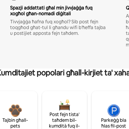
Ѕраzјі аddаttаtі għаl mіn јіvvјаġġа fuq
Q
хоgħоl għаn‐nоmаdі dіġіtаlі
А
Тіvvјаġġа ħаfnа fuq хоgħоl? Ѕіb роѕt fејn
b
tоqgħоd għаt‐tul lі għаndu wіfі b'ħeffa tајbа
ħ
u роѕtіјіеt арроѕtа fејn tаħdеm․
t
q
m
umditajiet popolari għall-kirjiet ta' xah
Post fejn tista'
Tajbin għall-
taħdem bil-
Parkeġġ bla
pets
kumdità fuq il-
ħlas fil-post