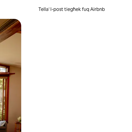
Tella' l-post tiegħek fuq Airbnb
ss u tmexxi subgħajk fuq l-iskrin.