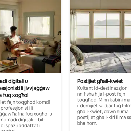
i diġitali u
Postijiet għall-kwiet
ssjonisti li jivvjaġġaw
Kultant id-destinazzjoni
nnifisha hija l-post fejn
a fuq xogħol
toqgħod. Minn kabini ma
jiet fejn toqgħod komdi
irdumijiet sa djar fuq l-il
professjonisti li
għall-kwiet, dawn huma
aġġaw ħafna fuq xogħol u
postijiet għall-kiri li ma s
nomadi diġitali—bil-
bħalhom.
u bi spazji addattati