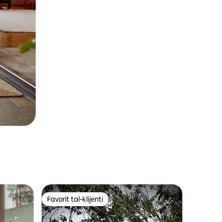
Favorit tal-klijenti
jenti
Favorit tal-klijenti