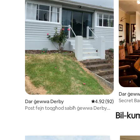
Dar ġeww
Secret Ba
Dar ġewwa Derby
Rating medju ta' 4.92 
4.92 (92)
Tasmania
Post fejn toqgħod sabiħ ġewwa Derby
Віl‐kum
Tajjeb għall-baġit