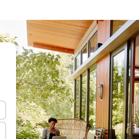
iżultat għall-ieħor bil-buttuni tal-vleġeġ 'il fuq jew 'l isfel jew billi tmi