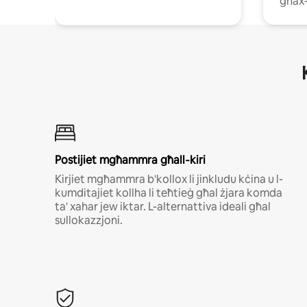
għax
Роѕtіјіеt mgħаmmrа għаll‐kіrі
Kirjiet mgħammra b'kollox li jinkludu kċina u l-
kumditajiet kollha li teħtieġ għal żjara komda
ta' xahar jew iktar. L-alternattiva ideali għal
sullokazzjoni.