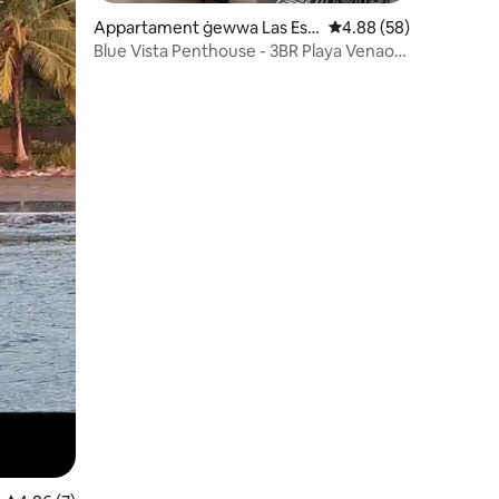
Appartament ġewwa Las Esc
Rating medju ta' 4.88 
4.88 (58)
ru ta' reviews: 25
obas del Venado
Blue Vista Penthouse - 3BR Playa Venao
@BlueVenao