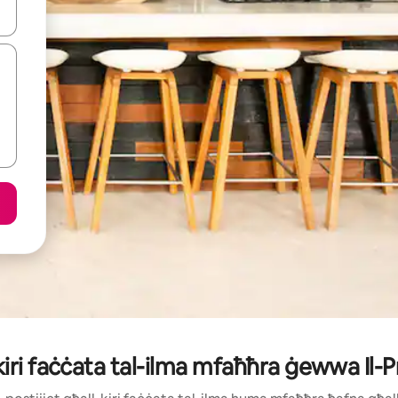
iżultat għall-ieħor bil-buttuni tal-vleġeġ 'il fuq jew 'l isfel jew billi tmi
-kiri faċċata tal-ilma mfaħħra ġewwa Il-