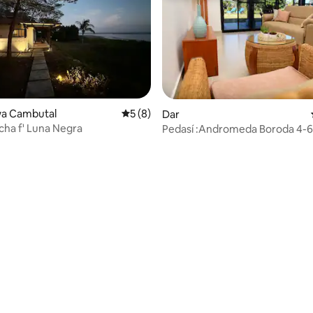
a Cambutal
Rating medju ta' 5 minn 5, skont dan-nu
5 (8)
Dar
ha f' Luna Negra
Pedasí :Andromeda Boroda 4-6 p
pixxina.