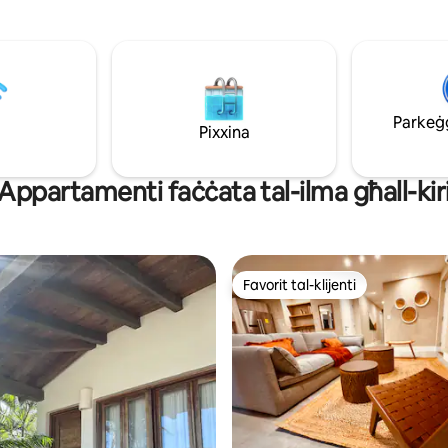
u aħna se nieħdu ħsieb il-bqija. J
 gruppi. Irrilassa b'veduti tal-
aħjar post, f' nofs kollox (iżda 
aħ fil-pixxina u mur mixja sa ftit
kwiet ħafna). Mixja qasira ħafna sal-bajja
bogħod mill-bajja. Jinsab fil-Port
(b' aċċess dirett), ristoranti, bar
é, qrib postijiet għas-sajd,
ħwienet, supermarket, skejjel t
d-dgħajjes u ħajja trankwilla
surfing, ċentri tal-yoga u l-bene
baħar b'kumdità moderna.
irkib taż-żwiemel, ATM u stazzjo
Parkeġġ 
al-familja kollha f' dal-post fejn
Pixxina
petrol.
ħall-kwiet.
Appartamenti faċċata tal-ilma għall-kir
Favorit tal-klijenti
Favorit tal-klijenti