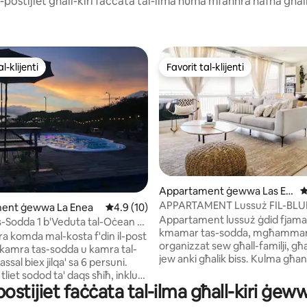
al-postijiet għall-kiri faċċata tal-ilma huma mfaħħra ħafna għall
l-klijenti
Favorit tal-klijenti
l-klijenti
Favorit tal-klijenti
minn 5, skont dan-numru ta' reviews: 85
Appartament ġewwa Las Es
R
cobas del Venado
APPARTAMENT Lussuż FIL-BLUE
ent ġewwa La Enea
Rating medju ta' 4.9 minn 5, skont dan-num
4.9 (10)
Venao B-32
Appartament lussuż ġdid fjaman
-Sodda 1 b'Veduta tal-Oċean 1
kmamar tas-sodda, mgħammar b
Banju | 3 Sodod Sħaħ | 6
ra komda mal-kosta f'din il-post
organizzat sew għall-familji, għ
fejn Torqod
'kamra tas-sodda u kamra tal-
jew anki għalik biss. Kulma għandek
assal biex jilqa' sa 6 persuni.
bżonn għall-vaganza rilassata p
 tliet sodod ta' daqs sħiħ, inkluż
kulma għandek bżonn tagħmel 
ostijiet faċċata tal-ilma għall-kiri ġeww
 xulxin personalizzata b'żewġ
ġġib il-ħwejjeġ u l-enerġija taj
a' daqs sħiħ, hija perfetta għall-