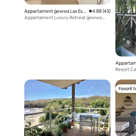
Appartament ġewwa Las Esc
Rating medju ta' 4.88 
4.88 (43)
obas del Venado
Appartament Luxury Retreat ġewwa
BLUE Playa Venao B-31
Appartam
o
Resort Ca
Favorit ta
Favorit ta