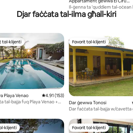
Appartament ġewwa El Ciruel
o
Il-ġenna ta 'quddiem tal-oċean 
Djar faċċata tal-ilma għall-kiri
atmosfera tropikali privata
 tal-klijenti
Favorit tal-klijenti
ll-aqwa favoriti tal-klijenti
Favorit tal-klijenti
a Playa Venao
Rating medju ta' 4.91 minn 5, skont dan-numr
4.91 (153)
a tal-bajja fuq Playa Venao +
minn 5, skont dan-numru ta' reviews: 31
Dar ġewwa Tonosi
ivata
Dar faċċata tal-bajja w/ċavetta 
vojta
l-klijenti
Favorit tal-klijenti
l-klijenti
Favorit tal-klijenti