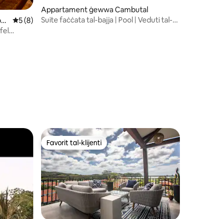
Appartament ġewwa Cambutal
Suite faċċata tal-bajja | Pool | Veduti tal-
bas
Rating medju ta' 5 minn 5, skont dan-numru ta' reviews: 8
5 (8)
Oċean | Terrazzin
fel
Favorit tal-klijenti
Favorit tal-klijenti