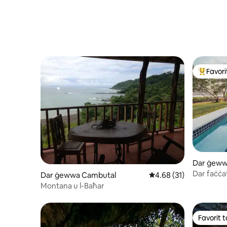
Favorit
Wieħed mi
Dar ġeww
Dar faċċat
Dar ġewwa Cambutal
Rating medju ta' 4.68 
4.68 (31)
pixxina pr
Montana u l-Baħar
Favorit ta
Favorit ta