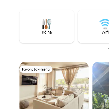
dak kollu li għandek bżonn biex tagħmel
familji jew
iż-żjara tiegħek unforgettable. Wake up
baħar, iks
għall-ħsejjes tal-oċean fuq l-għatba
minuti 'l 
tiegħek, tqatta 'l-ġranet tiegħek tgħum
ta' Guarar
fl-oċean sħun, jew ipprova attivitajiet
dawriet bi
eċċitanti oħra, bħal irkib taż-żwiemel,
ħdejn il-
hiking, yoga, surfing, għadis u snorkelling.
Irrilassa m
Kċina
Wifi
toqgħod g
Favorit tal-klijenti
Favorit tal-klijenti