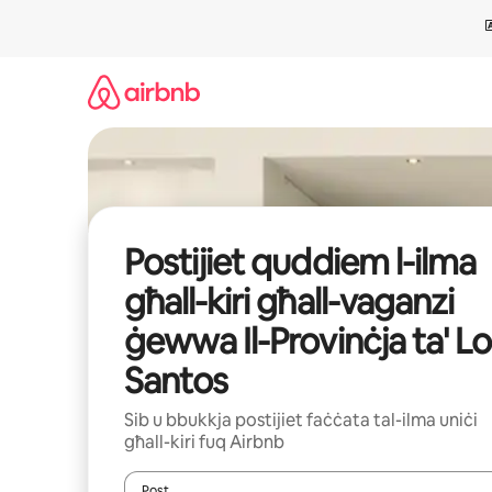
Aqbeż
għall-
kontenut
Postijiet quddiem l-ilma
għall-kiri għall-vaganzi
ġewwa Il-Provinċja ta' Lo
Santos
Sib u bbukkja postijiet faċċata tal-ilma uniċi
għall-kiri fuq Airbnb
Post