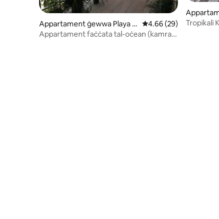
Appartam
Tropikali
Appartament ġewwa Playa V
Rating medju ta' 4.66 
4.66 (29)
@VillaMar
enao
Appartament faċċata tal-oċean (kamra
tas-sodda waħda)