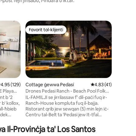
-post fejn jinsabu, l-indafa u iktar.
Kabina ġ
Favorit tal-klijenti
Superho
Favorit tal-klijenti
Superho
aderos
Cottage+
@Playalo
🌿Kabini r
imdawra 
Destiladores, Peda
tieħu n-n
ftit pass
lussu; hu
affarijie
pixxina u 
ating medju ta' 4.95 minn 5, skont dan-numru ta' reviews: 129
4.95 (129)
Cottage ġewwa Pedasí
Rating medju ta' 4.83
4.83 (41)
biex tirr
 Playa
Drones Pedasi Ranch - Beach Pool Folk
ru ta' reviews: 10
kollha tie
Fest Fishing
t b '2
IL-FAMILJI se jirrilassaw f' dil-paċi fuq ir-
Ideali għa
' kollox,
Ranch-House kompluta fuq il-bajja.
natura u 
all-ħbieb
Ristorant qrib jew sewqan (5) min lejn iċ-
bogħod mill-baħ
Ċentru tal-Belt ta 'Pedasi jew It-tfal
ħerqanin
erfetta,
jistgħu jinżammu qrib, sodda bunk tinsab
huwa li
qrib is-sodda King Size, bit-TV u l-kanal ta
a Il-Provinċja ta' Los Santos
ba miegħek
'Disney fil-kamra ewlenija spazjuża. Żewġ