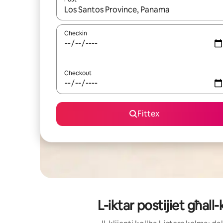
Meta r-riżultati jkunu disponibbli, tista' tmur minn r
Checkin
Checkout
Fittex
L-iktar postijiet għall