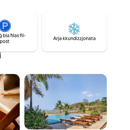
insab fl-
kmamar tas-sodda oħra b 'żewġ Sodda
xorta għadu
Doppja kull wieħed. Il-kmamar kollha b
'Kamra tal-banju u armarju. Kamra tal-
s,
kċina u tal-ikel separata b 'veduta
as-
rilassanti tal-Oċean u d-deżert. Staqsina
sseri,
dwar ġiti lejn Isla Iguana, vjaġġ tas-sajd
n tal-
jew irkib lura taż-żiemel.
bla ħlas fil-
Arja kkundizzjonata
post
i