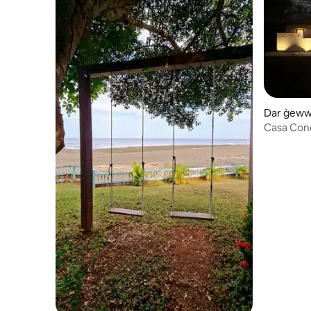
Dar ġeww
Casa Conc