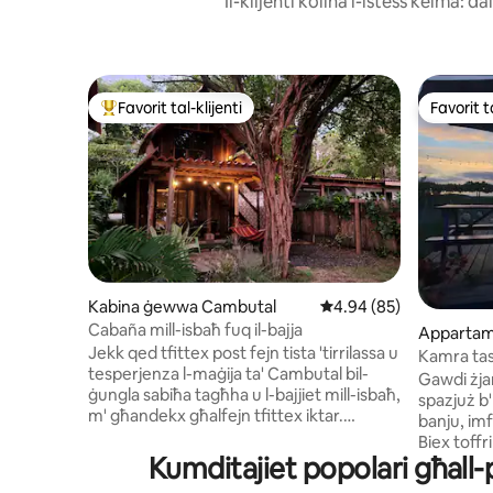
Il-klijenti kollha l-istess kelma: d
Favorit tal-klijenti
Favorit ta
Wieħed mill-aqwa favoriti tal-klijenti
Favorit ta
Kabina ġewwa Cambutal
Rating medju ta' 4.94 
4.94 (85)
Cabaña mill-isbaħ fuq il-bajja
Appartam
Jekk qed tfittex post fejn tista 'tirrilassa u
Kamra tas
tesperjenza l-maġija ta' Cambutal bil-
Kamra tal-
Gawdi żja
ġungla sabiħa tagħha u l-bajjiet mill-isbaħ,
Postijiet 
spazjuż b
m' għandekx għalfejn tfittex iktar.
banju, imf
Nestled fost is-siġar u jħares lejn waħda
Biex toffri
mill-aqwa bajjiet għall-għawm madwar,
Kumditajiet popolari għall-p
sodda fuq
dan il-kabaña tal-injam rustiku għandu
saqqijiet t