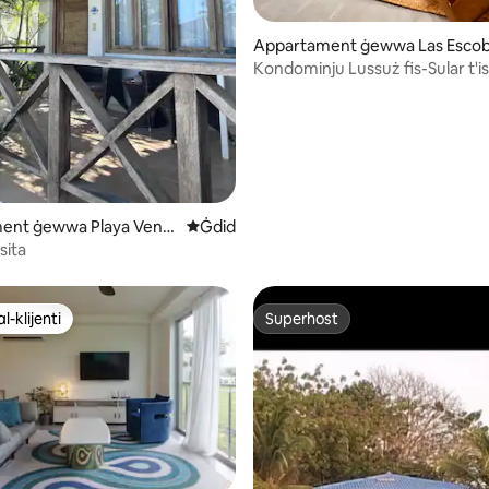
minn 5, skont dan-numru ta' reviews: 43
Appartament ġewwa Las Esco
del Venado
Kondominju Lussuż fis-Sular t'is
ġewwa BLUE Playa Venao
ent ġewwa Playa Vena
Post ġdid fejn toqgħod
Ġdid
sita
l-klijenti
Superhost
l-klijenti
Superhost