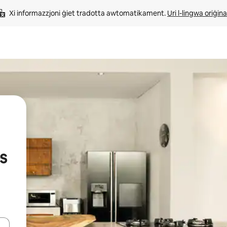
Xi informazzjoni ġiet tradotta awtomatikament. 
Uri l-lingwa oriġina
s