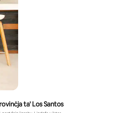
ss u tmexxi subgħajk fuq l-iskrin.
Provinċja ta' Los Santos