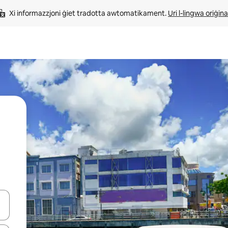
Xi informazzjoni ġiet tradotta awtomatikament. 
Uri l-lingwa oriġina
iżultat għall-ieħor bil-buttuni tal-vleġeġ 'il fuq jew 'l isfel jew billi tmi