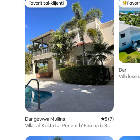
Favorit tal-klijenti
Favorit
Favorit tal-klijenti
Wieħed mi
Dar
Villa luss
Dar ġewwa Mullins
Rating medju ta' 5
5 (7)
Villa tal-Kosta tal-Punent b' Pixxina bi 3
ikmamar tas-sodda