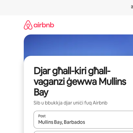
Aqbeż
għall-
kontenut
Djar għall-kiri għall-
vaganzi ġewwa Mullins
Bay
Sib u bbukkja djar uniċi fuq Airbnb
Post
Meta r-riżultati jkunu disponibbli, tista' tmur minn r