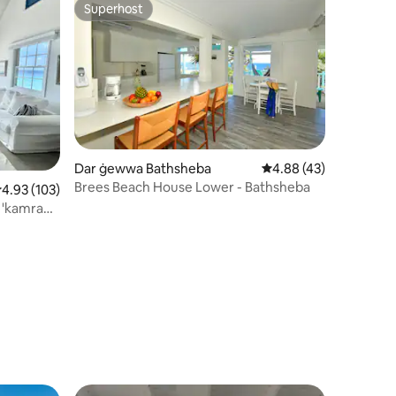
Superhost
Superhost
Dar ġewwa Bathsheba
Rating medju ta' 4.88
4.88 (43)
Brees Beach House Lower - Bathsheba
ating medju ta' 4.93 minn 5, skont dan-numru ta' reviews: 103
4.93 (103)
ru ta' reviews: 32
 'kamra