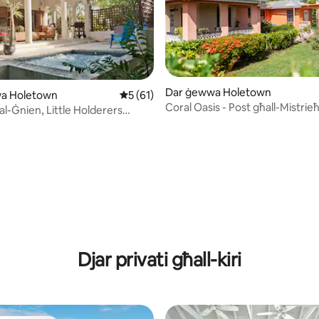
minn 5, skont dan-numru ta' reviews: 30
Dar ġewwa Holetown
a Holetown
Rating medju ta' 5 minn 5, skont dan-num
5 (61)
Coral Oasis - Post għall-Mistri
al-Ġnien, Little Holderers
b'Kamra tas-Sodda Waħda ġe
Coast
Djar privati għall-kiri