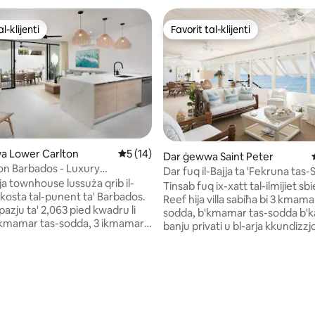
l-klijenti
Favorit tal-klijenti
l-klijenti
Favorit tal-klijenti
a Lower Carlton
Rating medju ta' 5 minn 5, skont dan-num
5 (14)
Dar ġewwa Saint Peter
on Barbados - Luxury
Dar fuq il-Bajja ta 'Fekruna tas-
inn 5, skont dan-numru ta' reviews: 206
 għall-Kiri
ja townhouse lussuża qrib il-
Tinsab fuq ix-xatt tal-ilmijiet sb
l-kosta tal-punent ta' Barbados.
Reef hija villa sabiħa bi 3 kmama
pazju ta' 2,063 pied kwadru li
sodda, b'kmamar tas-sodda b'k
3 ikmamar tas-sodda, 3 ikmamar
banju privati u bl-arja kkundizzj
 pixxina privata, banju għat-
Salott kbir li jwassal għal terraz
uq barra u aċċess faċli għall-
b'żona fejn tista' tiekol u tiddev
ri u l-ħajja tal-lejl ġewwa
veduti panoramiċi tal-oċean. G
u Speightstown. Tejjeb iż-żjara
sun lounges. Jinsab qrib il-plaġ
vantaġġi VIP bħal kiri ta' jottijiet
ta' Mullins u hemm ħafna sport 
ita ta' Mount Gay Rum u ikliet
disponibbli. It-tielet kamra tas-sodda