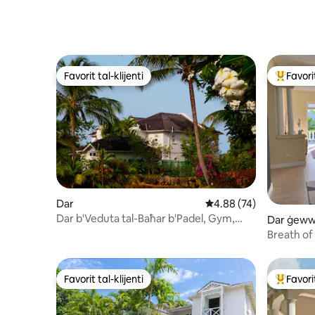
Favorit tal-klijenti
Favorit
Favorit tal-klijenti
Wieħed mi
Dar
Rating medju ta' 4.88 
4.88 (74)
Dar b'Veduta tal-Baħar b'Padel, Gym,
Dar ġeww
Tennis, Pools eċċ
Breath of
Favorit tal-klijenti
Favorit
Favorit tal-klijenti
Wieħed mi