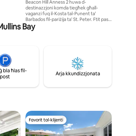
Beacon Hill Anness 2 huwa d-
-banju,
destinazzjoni komda tiegħek għall-
ija anness
vaganzi fuq il-Kosta tal-Punent ta'
u mhix
Barbados fil-pariżija ta' St. Peter. Ftit passi
Mullins Bay
'l bogħod mit-triq mill-bajja sabiħa ta'
Mullins u inqas minn 5 minuti' l bogħod
minn Speightstown, l-ewwel kapitali
storika ta' Barbados. Servizz ta' maid
darba fil-ġimgħa. Ħanut tal-konvenjenza
24 siegħa kuljum, stazzjon tal-petrol u
ristoranti 'l bogħod mill-mixi. L-isports tal-
ilma huma disponibbli fil-bajja ta' Mullins u
bla ħlas fil-
mixja madwar il-punt tan-nofsinhar se
Arja kkundizzjonata
post
twasslek sal-Bajja kwieta ta' Gibbs.
Favorit tal-klijenti
Favorit tal-klijenti