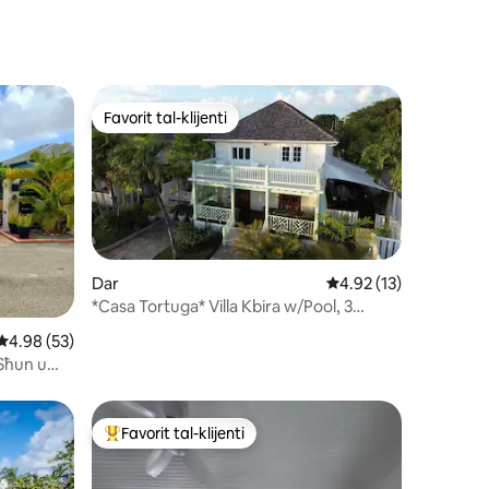
Pixxina u Hot Tub
Favorit tal-klijenti
jenti
Favorit tal-klijenti
Dar
Rating medju ta' 4.92
4.92 (13)
*Casa Tortuga* Villa Kbira w/Pool, 3
minuti sal-Bajja
ru ta' reviews: 37
Rating medju ta' 4.98 minn 5, skont dan-numru ta' reviews: 53
4.98 (53)
 Sħun u
Favorit tal-klijenti
Wieħed mill-aqwa favoriti tal-klijenti