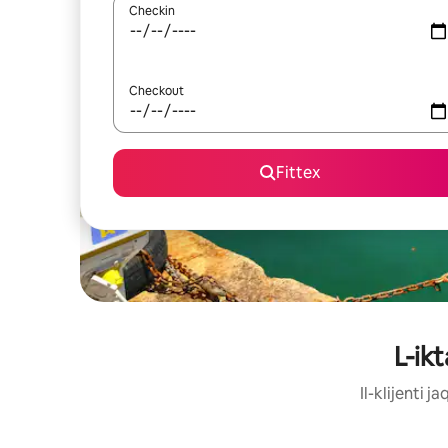
Checkin
Checkout
Fittex
L-ik
Il-klijenti 