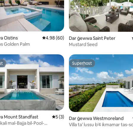
 minn 5, skont dan-numru ta' reviews: 8
 Oistins
Rating medju ta' 4.98 minn 5, skont dan-numr
4.98 (60)
Dar ġewwa Saint Peter
os Golden Palm
Mustard Seed
st
Superhost
st
Superhost
minn 5, skont dan-numru ta' reviews: 17
a Mount Standfast
Rating medju ta' 5 minn 5, skont dan-nu
5 (3)
Dar ġewwa Westmoreland
kali mal-Bajja bil-Pool-
Villa ta' lussu b'4 ikmamar tas-s
s Nofsinhar
| Beach Club | West Coast