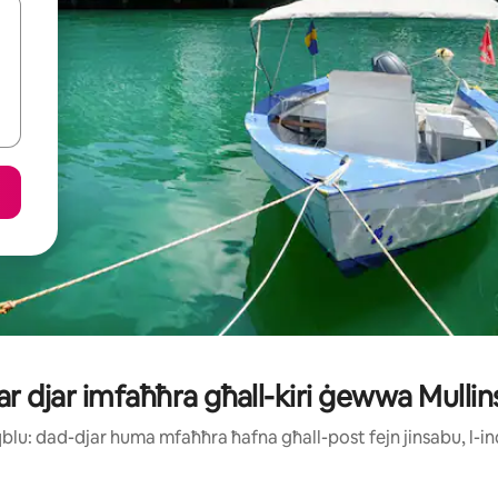
tar djar imfaħħra għall-kiri ġewwa Mullin
jaqblu: dad-djar huma mfaħħra ħafna għall-post fejn jinsabu, l-in