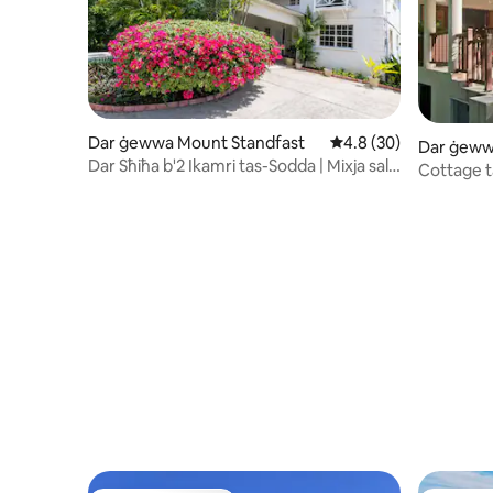
Dar ġewwa Mount Standfast
Rating medju ta' 4.8 
4.8 (30)
Dar ġeww
Dar Sħiħa b'2 Ikamri tas-Sodda | Mixja sal-
Cottage t
Bajja | Barbados
House