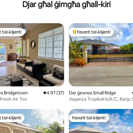
Djar għal ġimgħa għall-kiri
 tal-klijenti
Favorit tal-klijenti
ll-aqwa favoriti tal-klijenti
Wieħed mill-aqwa favoriti tal-kli
minn 5, skont dan-numru ta' reviews: 74
a Bridgetown
Rating medju ta' 4.97 minn 5, skont dan-num
4.97 (37)
Dar ġewwa Small Ridge
 Fresh Air Too
Vaganza Tropikali b/A/C, Banju
Żjara Rilassanti
 tal-klijenti
Favorit tal-klijenti
ll-aqwa favoriti tal-klijenti
Favorit tal-klijenti