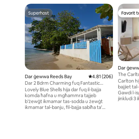
Superhost
Favorit ta
Superhost
Favorit ta
Dar ġeww
The Carlt
Dar ġewwa Reeds Bay
Rating medju ta' 4.81 m
4.81 (206)
Townhouse
Carlton hi
Dar 2 Bdrm Charming fuq Fantastic
bajjiet ta
Beach
Lovely Blue Shells hija dar fuq il-bajja
Gawdi l-is
komda ħafna u mgħammra tajjeb
jinkludi 
b'żewġt ikmamar tas-sodda u żewġt
tal-banju,
ikmamar tal-banju, fil-bajja sabiħa ta'
tgħaddis f
Reeds Bay fuq il-famuża Platinum Coast
ikel, ix-xi
ta' Barbados. Hemm veranda kbira li
Holetown 
tħares fuq l-oċean b'barbecue tal-gass,
tiegħek b' 
aċċess privat għall-bajja, arja
privati, ġ
kkundizzjonata fil-kmamar kollha, WiFi,