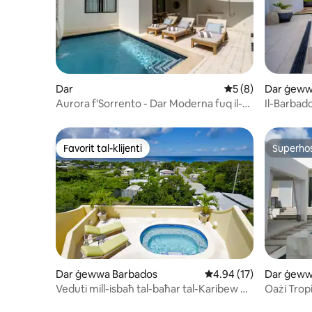
Dar
Rating medju ta' 5
5 (8)
Dar ġewwa
Aurora f'Sorrento - Dar Moderna fuq il-
Il-Barbad
Kosta tal-Punent
Favorit tal-klijenti
Superho
Favorit tal-klijenti
Superho
Dar ġewwa Barbados
Rating medju ta' 4.94 
4.94 (17)
Dar ġeww
Veduti mill-isbaħ tal-baħar tal-Karibew u
Oażi Tropi
qrib il-Bajja
Footprint