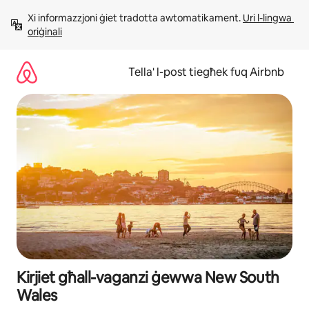
Aqbeż
Xi informazzjoni ġiet tradotta awtomatikament. 
Uri l-lingwa 
għall-
oriġinali
kontenut
Tella' l-post tiegħek fuq Airbnb
Kirjiet għall-vaganzi ġewwa New South
Wales