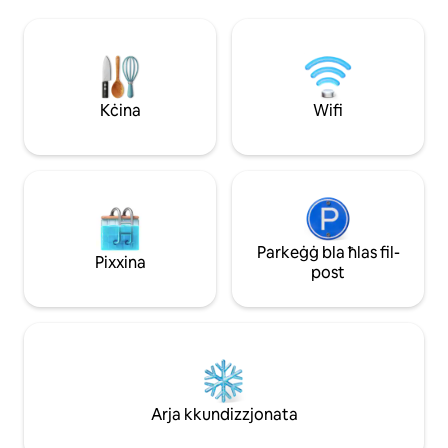
sigħat 'il bogħod minn Sydney, din il-
nar tal-injam, ħu b
proprjetà hija adattata kemm għal dawk
tiffriska ruħek jew 
li jfittxu n-natura kif ukoll dawk li jħobbu l-
f'sawna bl-infrare
ikel. Aħna ninsabu biss 40 minuta 'l
benesseri oħra dis
bogħod minn Mudgee u 10 minuti' l
Hosts fil-qrib jekk
bogħod minn Rylstone biż-żewġ bliet li
sawna se tiftaħ f'
Kċina
Wifi
għandhom fabbriki tal-inbid u ristoranti
magħrufa sew.
Parkeġġ bla ħlas fil-
Pixxina
post
Arja kkundizzjonata