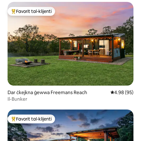
Favorit tal-klijenti
Wieħed mill-aqwa favoriti tal-klijenti
Dar ċkejkna ġewwa Freemans Reach
Rating medju 
4.98 (95)
Il-Bunker
Favorit tal-klijenti
Wieħed mill-aqwa favoriti tal-klijenti