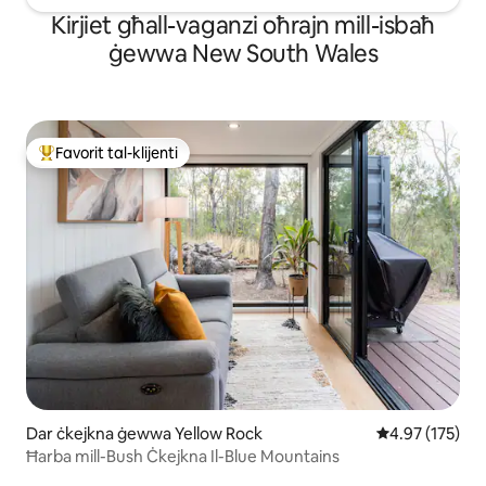
Kirjiet għall-vaganzi oħrajn mill-isbaħ
ġewwa New South Wales
Favorit tal-klijenti
Wieħed mill-aqwa favoriti tal-klijenti
Dar ċkejkna ġewwa Yellow Rock
Rating medju t
4.97 (175)
Ħarba mill-Bush Ċkejkna Il-Blue Mountains