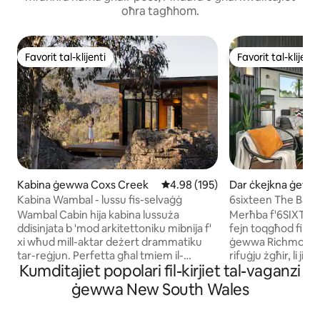
oħra tagħhom.
Favorit tal-klijenti
Favorit tal-klijenti
Favorit tal-klijenti
Favorit tal-klijenti
Kabina ġewwa Coxs Creek
Rating medju ta' 4.98 minn 5, sk
4.98 (195)
Dar ċkejkna ġeww
anks
Kabina Wambal - lussu fis-selvaġġ
6sixteen The Bank
Wambal Cabin hija kabina lussuża
Merħba f'6SIXTEEN
ddisinjata b 'mod arkitettoniku mibnija f'
fejn toqgħod fil-k
xi wħud mill-aktar deżert drammatiku
ġewwa Richmond, NSW. Dan i
tar-reġjun. Perfetta għal tmiem il-
rifuġju żgħir, li jin
Kumditajiet popolari fil-kirjiet tal-vaganzi
ġimgħa 'l bogħod, Wambal Cabin hija
mill-isbaħ lejn il-
moħbija fuq 100 ettaru ta' bushland fiż-
perfett għal koppj
ġewwa New South Wales
żona tal-majjistral tal-Park Nazzjonali ta
familji żgħar li jixtiequ j
'Wollemi. Din il-proprjetà tinsab biss 3
taħt il-kwiekeb fi