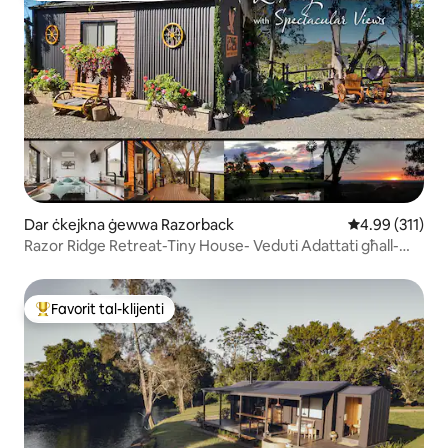
Dar ċkejkna ġewwa Razorback
Rating medju t
4.99 (311)
Razor Ridge Retreat-Tiny House- Veduti Adattati għall-
Pets
Favorit tal-klijenti
Wieħed mill-aqwa favoriti tal-klijenti