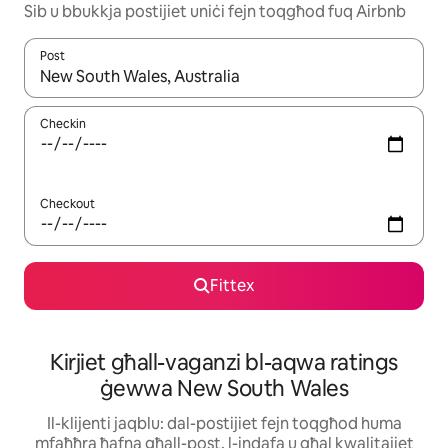
Sib u bbukkja postijiet uniċi fejn toqgħod fuq Airbnb
Post
Meta r-riżultati jkunu disponibbli, tista' tmur minn riżultat għall-ie
Checkin
Checkout
Fittex
Kirjiet għall-vaganzi bl-aqwa ratings
ġewwa New South Wales
Il-klijenti jaqblu: dal-postijiet fejn toqgħod huma
mfaħħra ħafna għall-post, l-indafa u għal kwalitajiet