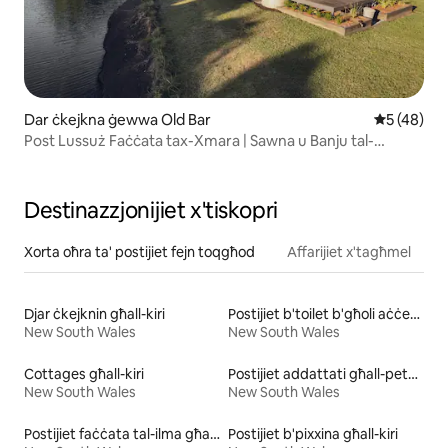
Dar ċkejkna ġewwa Old Bar
Rating med
5 (48)
Post Lussuż Faċċata tax-Xmara | Sawna u Banju tal-
Benesseri
Destinazzjonijiet x'tiskopri
Xorta oħra ta' postijiet fejn toqgħod
Affarijiet x'tagħmel
Djar ċkejknin għall-kiri
Postijiet b'toilet b'għoli aċċessibbli għall-kiri
New South Wales
New South Wales
Cottages għall-kiri
Postijiet addattati għall-pets għall-kiri
New South Wales
New South Wales
Postijiet faċċata tal-ilma għall-kiri
Postijiet b'pixxina għall-kiri